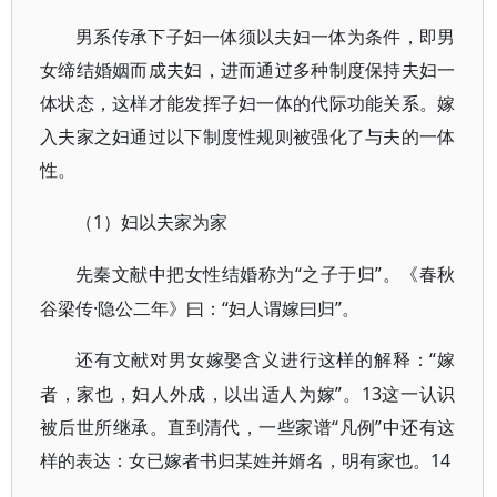
男系传承下子妇一体须以夫妇一体为条件，即男
女缔结婚姻而成夫妇，进而通过多种制度保持夫妇一
体状态，这样才能发挥子妇一体的代际功能关系。嫁
入夫家之妇通过以下制度性规则被强化了与夫的一体
性。
1）妇以夫家为家
（
“之子于归”。《春秋
先秦文献中把女性结婚称为
谷梁传·隐公二年》曰：“妇人谓嫁曰归”。
“嫁
还有文献对男女嫁娶含义进行这样的解释：
者，家也，妇人外成，以出适人为嫁”。13这一认识
被后世所继承。直到清代，一些家谱“凡例”中还有这
样的表达：女已嫁者书归某姓并婿名，明有家也。14