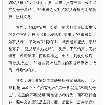
娘家父母：“女生外向，服且从降，义有专重，分不得
齐父母于舅姑”。30出嫁之女对娘家父母则无明确赡
养、照料义务。
首先，子妇对父母（公婆）的照料贯穿日常生活
·内则》要求：“妇事舅姑，
的各个方面。按照《礼记
如事父母”。子媳当“鸡初鸣”时，就要起来盥洗，穿戴
整齐后，“适父母舅姑之所”。“及所，下气怡声，问衣
燠寒，疾痛苛痒，而敬抑搔之。出入，则或先或后，
而敬扶持之”。31这些要求被后世的家规所吸收，成
为一种刚性约束。
其次，妇善事舅姑才能获得应有家庭地位。《大
·本命》中“妇有七出”第一条就是“不顺父母
戴礼记
去”，这里的“不顺父母”可包含多种行为，而不履行赡
养、照料义务应该是主要方面。后世从《唐律疏议》