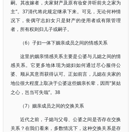
嗣。其改嫁者，夫家财产及原有妆奁并听前夫之家为
主”。37清代将此规定继承下来。可见，无论何种情
况下，丧偶守志妇女只是财产的使用者或有限管理
者，所有权则归儿子或嗣子。
6）子妇一体下姻亲成员之间的情感关系
（
这里的姻亲情感关系主要是公婆与儿媳之间的情
感关系。它更多地体现为媳妇如何通过尽心服侍公
婆、顺从其意而获得认可。正如前言，儿媳在夫家的
“舅姑
地位很大程度上取决于公婆这些姻亲长辈，因而
之心，岂当可失哉”。38
7）姻亲成员之间的交换关系
（
近代之前，子媳与父母、公婆之间是否存在交换
关系？在我们看来，多数情况下，这种交换关系是存