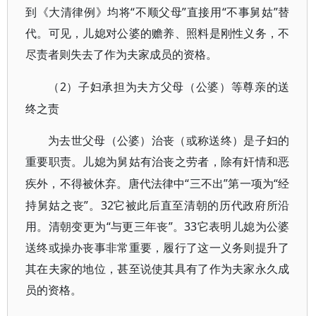
到《大清律例》均将“不顺父母”直接用“不事舅姑”替
代。可见，儿媳对公婆的赡养、照料是刚性义务，不
尽责者则失去了作为夫家成员的资格。
2）子妇承担为夫方父母（公婆）等尊亲的送
（
终之责
为去世父母（公婆）治丧（或称送终）是子妇的
重要职责。儿媳为舅姑有治丧之劳者，除有奸情和恶
“三不出”第一项为“经
疾外，不得被休弃。唐代法律中
持舅姑之丧”。32它被此后直至清朝的历代政府所沿
用。清朝变更为“与更三年丧”。33它表明儿媳为公婆
送终或操办丧事非常重要，履行了这一义务则提升了
其在夫家的地位，甚至说使其具有了作为夫家永久成
员的资格。