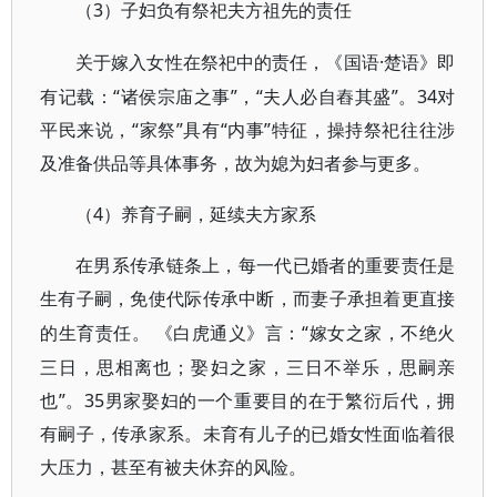
3）子妇负有祭祀夫方祖先的责任
（
·楚语》即
关于嫁入女性在祭祀中的责任，《国语
有记载：“诸侯宗庙之事”，“夫人必自舂其盛”。34对
平民来说，“家祭”具有“内事”特征，操持祭祀往往涉
及准备供品等具体事务，故为媳为妇者参与更多。
4）养育子嗣，延续夫方家系
（
在男系传承链条上，每一代已婚者的重要责任是
生有子嗣，免使代际传承中断，而妻子承担着更直接
“嫁女之家，不绝火
的生育责任。
《白虎通义》言：
三日，思相离也；娶妇之家，三日不举乐，思嗣亲
也”。35男家娶妇的一个重要目的在于繁衍后代，拥
有嗣子，传承家系。未育有儿子的已婚女性面临着很
大压力，甚至有被夫休弃的风险。