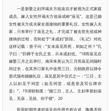
一是新娶之妇拜谒夫方祖庙后才被视为正式家庭
“庙见”。这是已婚
成员。嫁入女性拜谒夫方祖庙或称
女性被夫方或夫家全面接纳的重要礼仪。女性嫁入夫
家，只有举行了庙见之礼，才完成了被去世先祖或神
接纳的过程，否则处于“未成妇”阶段。《礼记》对此
这样记载：曾子问：“女未庙见而死，则如之何？”孔
子曰：“归葬于女氏之党，示未成妇也。”18而庙见在
嫁娶三月之后举行。南宋朱熹认为三月而庙见间隔时
间过长，在其所订家礼中改用三日。元朝政府以律令
形式颁布婚姻礼仪，庙见是其中仪式之一：“三日，主
人以妇见于祠堂（如无祠堂，或悬形及写位牌亦
是）”。19清朝制度：“婚三日，主人、主妇率新妇庙
见，无庙，见祖、祢于寝”。20
民国时期学者对庙见的作用也有论述。陶希圣指