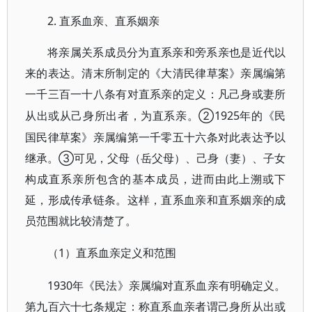
2. 直系血亲、直系姻亲
将亲属关系成员分为直系亲和旁系亲也是近代以
来的表达。清末所制定的《大清民律草案》亲属编第
一千三百一十八条有对直系亲的定义：凡己身或妻所
②1925年的《民
从出或从己身所出者，为直系亲。
国民律草案》亲属编第一千零五十六条对此表达予以
继承。③可见，父母（岳父母）、己身（妻）、子女
构成直系亲所包含的基本成员，进而由此上溯或下
延，形成传承链条。这样，直系血亲和直系姻亲的成
员范围就比较清楚了。
1）直系血亲定义和范围
（
1930年《民法》亲属编对直系血亲有明确定义。
第九百六十七条规定：称直系血亲者谓己身所从出或