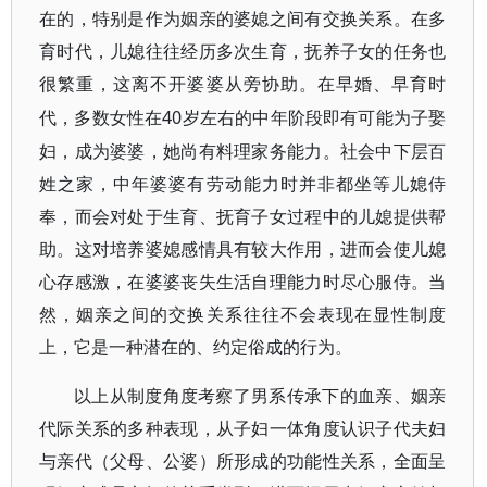
在的，特别是作为姻亲的婆媳之间有交换关系。在多
育时代，儿媳往往经历多次生育，抚养子女的任务也
很繁重，这离不开婆婆从旁协助。在早婚、早育时
40岁左右的中年阶段即有可能为子娶
代，多数女性在
妇，成为婆婆，她尚有料理家务能力。社会中下层百
姓之家，中年婆婆有劳动能力时并非都坐等儿媳侍
奉，而会对处于生育、抚育子女过程中的儿媳提供帮
助。这对培养婆媳感情具有较大作用，进而会使儿媳
心存感激，在婆婆丧失生活自理能力时尽心服侍。当
然，姻亲之间的交换关系往往不会表现在显性制度
上，它是一种潜在的、约定俗成的行为。
以上从制度角度考察了男系传承下的血亲、姻亲
代际关系的多种表现，从子妇一体角度认识子代夫妇
与亲代（父母、公婆）所形成的功能性关系，全面呈