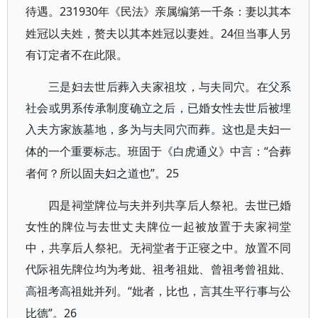
231930年《民法》亲属编第一千条：妻以其本
待遇。
姓冠以夫姓，赘夫以其本姓冠以妻姓。24但当事人另
有订定者不在此限。
三是妇去世后葬入夫家祖坟，与夫同穴。在父系
社会或男系传承制度确立之后，已婚女性去世后被埋
入夫方家族墓地，多为与夫同穴而葬。这也是夫妇一
“合葬
体的一个重要标志。班固于《白虎通义》中言：
者何？所以固夫妇之道也”。25
四是祠堂牌位与夫并列共享后人祭祀。去世已婚
女性的牌位与去世丈夫牌位一起被放置于夫家祠堂
中，共享后人祭祀。无祠堂者于正寝之中。放置不同
代际祖先牌位均为考妣、祖考祖妣、曾祖考曾祖妣、
“妣者，比也，言其生平行事与公
高祖考高祖妣并列。
比德”。26