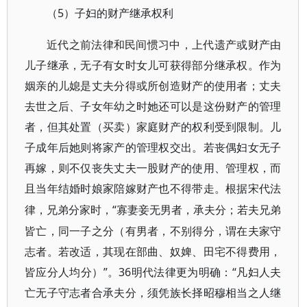
5）子妇的财产继承权利
（
近代之前法律和民间惯习中，上代遗产或财产由
儿子继承，无子有女时女儿可获得部分继承权。作为
姻亲的儿媳是丈夫分得或所创造财产的使用者；丈夫
去世之后、子女年幼之时她还可以是这份财产的管理
者，但其处置（买卖）家庭财产的权利受到限制。儿
子成年后她则将家产的管理权交出。若丧偶妇女无子
再嫁，则不仅丧失丈夫一股财产的使用、管理权，而
且当年结婚时娘家陪嫁财产也不得带走。根据宋代法
“寡妻妾无男者，承夫分；若夫兄弟
律，兄弟分家时，
皆亡，同一子之分（有男者，不别得分，谓在夫家守
志者。若改适，其现在部曲、奴婢、田宅不得费用，
皆应分人均分）”。36明代法律更为明确：“凡妇人夫
亡无子守志者合承夫分，须凭族长择昭穆相当之人继