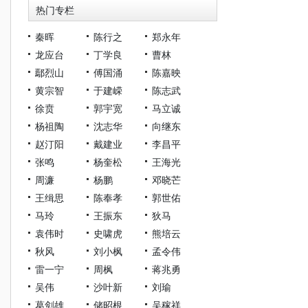
热门专栏
秦晖
陈行之
郑永年
龙应台
丁学良
曹林
鄢烈山
傅国涌
陈嘉映
黄宗智
于建嵘
陈志武
徐贲
郭宇宽
马立诚
杨祖陶
沈志华
向继东
赵汀阳
戴建业
李昌平
张鸣
杨奎松
王海光
周濂
杨鹏
邓晓芒
王缉思
陈奉孝
郭世佑
马玲
王振东
狄马
袁伟时
史啸虎
熊培云
秋风
刘小枫
孟令伟
雷一宁
周枫
蒋兆勇
吴伟
沙叶新
刘瑜
葛剑雄
储昭根
吴稼祥