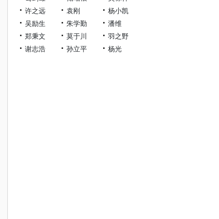
许之远
袁刚
杨小凯
吴励生
朱学勤
潘维
郑秉文
莫于川
羽之野
谢志浩
孙立平
杨光