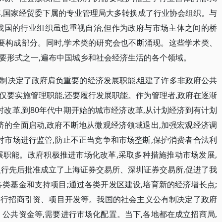
年,国家经贸委下属的专业管理局大多转换成了行业协会组织。与
我国的行业组织虽也重视自治,但作为政府与市场主体之间的桥
重要构成部分。同时,学术类的研究会也不断涌现。这些学术类、
要形式之一,遍布中国城乡和社会经济生活的各个领域。
制决定了政府肩负重要的经济发展职能,组建了许多非政府公共
仅要实施管理职能,还要履行发展职能。作为管理者,政府在逐渐
农村改革,到80年代中期开始的城市经济改革,从计划经济到有计划
经济的全面启动,政府不断地从微观经济领域退出,加强宏观经济调
对市场进行监管,防止不正当竞争和市场垄断,保护消费者合法利
展职能。政府积极推进市场化改革,采取多种措施推动市场发展,
银行先后批准成立了上海证券交易所、深圳证券交易所,促进了我
类基金和支持项目;通过各类开发区建设,培育新的经济增长点;
进行招商引资、项目开发等。我国的社会主义公有制决定了政府
公共资金等,需要进行市场化配置。当下,各地都在成立招商局,