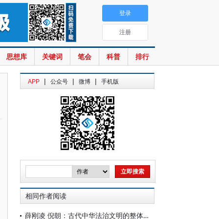
登录
注册
思想库
关键词
笔会
科普
排行
|
|
|
APP
公众号
微博
手机版
相同作者阅读
薛刚凌 倪朝：古代中华法治文明的整体构造——以国家治理模式为视角