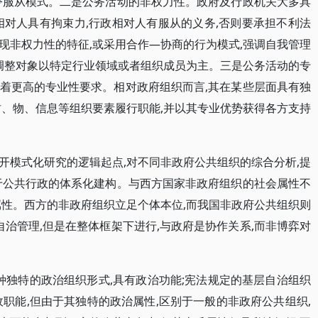
令服从模式。二是公务活动的非权力性。政府及行政机关大多具
相对人具有拘束力,行政相对人有服从的义务,否则要承担不利法
现非权力性的特征,或采用合作—协商的行为模式,强调自我管理
的调整对象以特定行业领域或者组织成员为主。三是公务活动的专
着更高的专业性要求。相对政府组织而言,其在某些层面具有独
财、物、信息等组织要素履行职能,并以其专业优势获得各方支持
开模式化研究的逻辑起点,对不同非政府公共组织的综合分析,提
于公共行政的体系化建构。与西方国家非政府组织的社会属性不
属性。西方的非政府组织立足个体本位,而我国非政府公共组织则
自治管理,但是在整体框架下进行,与政府是协作关系,而非博弈对
种独特的政治组织形式,具有政治功能;宪法规定的基层自治组织
职能,但由于其独特的政治属性,区别于一般的非政府公共组织,