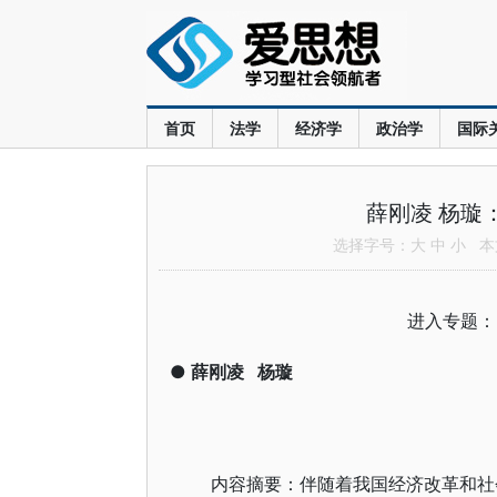
首页
法学
经济学
政治学
国际
薛刚凌 杨璇
选择字号：
大
中
小
本文
进入专题
●
薛刚凌
杨璇
内容摘要：伴随着我国经济改革和社