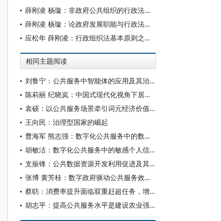
薛刚凌 杨璇：非政府公共组织的行政法规制
薛刚凌 杨璇：论政府发展职能与行政法回应
应松年 薛刚凌：行政组织法基本原则之探讨
相同主题阅读
刘鲁宁：公共服务中智能体的应用及其治理
陈莉丽 纪晓岚：中国式现代化视角下居民诉求驱动的公共服务共创
袁硕：以公共服务场景牵引词元经济价值释放
王向民：治理型国家的崛起
曹海军 熊志强：数字化公共服务中的数据共生机制：基于“六何”框架的理论建构
胡敏洁：数字化公共服务中的敏感个人信息保护
支振锋：公共数据资源开发利用促进及其体系化制度构建
张博 黄芳桂：数字政府驱动公共服务效率提升：内在机理、现实困境与实践进路
蔡昉：消费率提升面临双重赶超任务，增加公共服务供给至关重要
胡志平：提高公共服务水平是建设农业强国的重要抓手