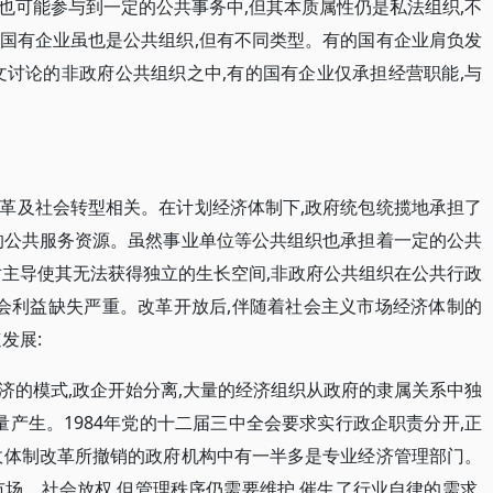
也可能参与到一定的公共事务中,但其本质属性仍是私法组织,不
国有企业虽也是公共组织,但有不同类型。有的国有企业肩负发
文讨论的非政府公共组织之中,有的国有企业仅承担经营职能,与
。
革及社会转型相关。在计划经济体制下,政府统包统揽地承担了
的公共服务资源。虽然事业单位等公共组织也承担着一定的公共
对主导使其无法获得独立的生长空间,非政府公共组织在公共行政
社会利益缺失严重。改革开放后,伴随着社会主义市场经济体制的
发展:
济的模式,政企开始分离,大量的经济组织从政府的隶属关系中独
量产生。1984年党的十二届三中全会要求实行政企职责分开,正
行政体制改革所撤销的政府机构中有一半多是专业经济管理部门。
场、社会放权,但管理秩序仍需要维护,催生了行业自律的需求,