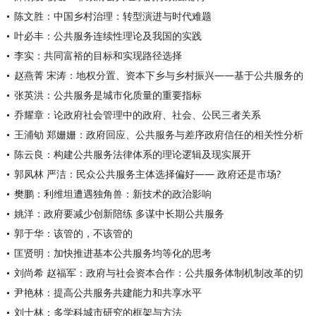
陈文胜：中国乡村治理：转型演进与时代难题
叶必丰：公共服务连续性理论及我国的实践
李实：共同富裕的目标和实现路径选择
赵燕菁 宋涛：地权分置、资本下乡与乡村振兴——基于公共服务的
张英洪：公共服务是城市化质量的重要指标
乔耀章：论政府社会管理中的政府、社会、公民三者关系
王浦劬 郑姗姗：政府回应、公共服务与差序政府信任的相关性分析
陈云良：构建公共服务法律体系的理论逻辑及现实展开
郭凤林 严洁：民众公共服务主体选择偏好—— 政府还是市场?
樊鹏：利维坦遭遇独角兽：新技术的政治影响
姚洋：政府要减少创新陪练 多谋中长期公共服务
郭于华：该管的，不该管的
匡贤明：加快推进基本公共服务均等化的思考
刘尚希 赵福军：政府与社会资本合作：公共服务体制机制改革的切
尹艳林：提高公共服务共建能力和共享水平
刘士林：多学科城市研究的框架与方法