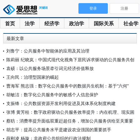
登录
注册
首页
法学
经济学
政治学
国际关系
社会学
最新文章
刘鲁宁：公共服务中智能体的应用及其治理
陈莉丽 纪晓岚：中国式现代化视角下居民诉求驱动的公共服务共创
袁硕：以公共服务场景牵引词元经济价值释放
王向民：治理型国家的崛起
曹海军 熊志强：数字化公共服务中的数据共生机制：基于“六何”
胡敏洁：数字化公共服务中的敏感个人信息保护
支振锋：公共数据资源开发利用促进及其体系化制度构建
张博 黄芳桂：数字政府驱动公共服务效率提升：内在机理、现实困
蔡昉：消费率提升面临双重赶超任务，增加公共服务供给至关重要
胡志平：提高公共服务水平是建设农业强国的重要抓手
薛刚凌 杨璇：非政府公共组织的行政法规制