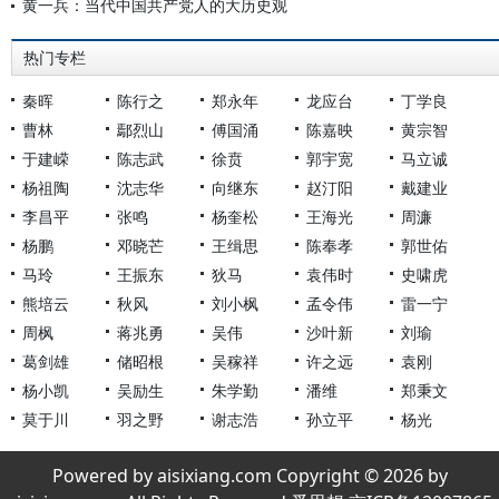
黄一兵：当代中国共产党人的大历史观
热门专栏
秦晖
陈行之
郑永年
龙应台
丁学良
曹林
鄢烈山
傅国涌
陈嘉映
黄宗智
于建嵘
陈志武
徐贲
郭宇宽
马立诚
杨祖陶
沈志华
向继东
赵汀阳
戴建业
李昌平
张鸣
杨奎松
王海光
周濂
杨鹏
邓晓芒
王缉思
陈奉孝
郭世佑
马玲
王振东
狄马
袁伟时
史啸虎
熊培云
秋风
刘小枫
孟令伟
雷一宁
周枫
蒋兆勇
吴伟
沙叶新
刘瑜
葛剑雄
储昭根
吴稼祥
许之远
袁刚
杨小凯
吴励生
朱学勤
潘维
郑秉文
莫于川
羽之野
谢志浩
孙立平
杨光
Powered by aisixiang.com Copyright © 2026 by