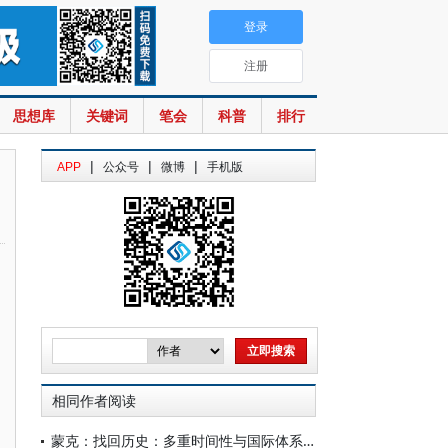
登录
注册
思想库
关键词
笔会
科普
排行
|
|
|
APP
公众号
微博
手机版
相同作者阅读
蒙克：找回历史：多重时间性与国际体系转型