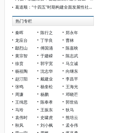
葛道顺：“十四五”时期构建全面发展性社会政策的思考
热门专栏
秦晖
陈行之
郑永年
龙应台
丁学良
曹林
鄢烈山
傅国涌
陈嘉映
黄宗智
于建嵘
陈志武
徐贲
郭宇宽
马立诚
杨祖陶
沈志华
向继东
赵汀阳
戴建业
李昌平
张鸣
杨奎松
王海光
周濂
杨鹏
邓晓芒
王缉思
陈奉孝
郭世佑
马玲
王振东
狄马
袁伟时
史啸虎
熊培云
秋风
刘小枫
孟令伟
雷一宁
周枫
蒋兆勇