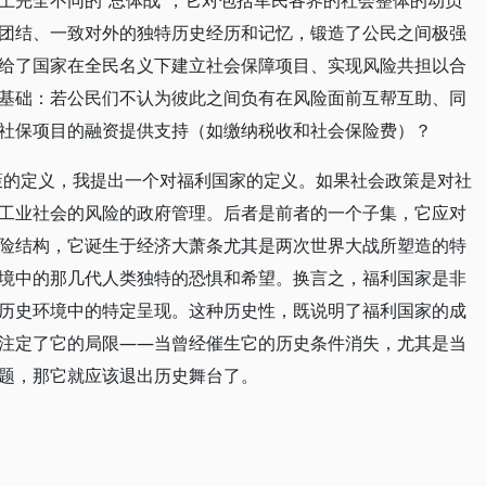
上完全不同的“总体战”，它对包括军民各界的社会整体的动员
团结、一致对外的独特历史经历和记忆，锻造了公民之间极强
给了国家在全民名义下建立社会保障项目、实现风险共担以合
基础：若公民们不认为彼此之间负有在风险面前互帮互助、同
社保项目的融资提供支持（如缴纳税收和社会保险费）？
策的定义，我提出一个对福利国家的定义。如果社会政策是对社
工业社会的风险的政府管理。后者是前者的一个子集，它应对
险结构，它诞生于经济大萧条尤其是两次世界大战所塑造的特
境中的那几代人类独特的恐惧和希望。换言之，福利国家是非
历史环境中的特定呈现。这种历史性，既说明了福利国家的成
注定了它的局限——当曾经催生它的历史条件消失，尤其是当
题，那它就应该退出历史舞台了。