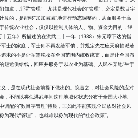
知道，所谓“管理”，尤其是现代社会的“管理”，必定是数目字
计算的，是能够“加加减减”地进行动态调整的，从而服务于高
于传统农业社会，仅仅以控制具体的人、物、资金为目的，经
万历十五年》所描述的在洪武二十一年（1388）朱元璋下达的指
于军士的家庭，军士则不再发给军饷，并规定先在应天府抽派若
举追求的不是让军需税收在全国范围内统收统支，而是让全国布
的短途供给线，回应并服务于以农业为基础、人民在某地“生于
。
定义，是在现代社会前提下做出的。换言之，对社会风险的应对
金，不能以类似洪武年间这种地域化状态分布于全国大小地
中调配的“数目字管理”特质，非如此不能实现全民族对社会风
为现代“管理”， 也就难以称为现代的“社会政策”。