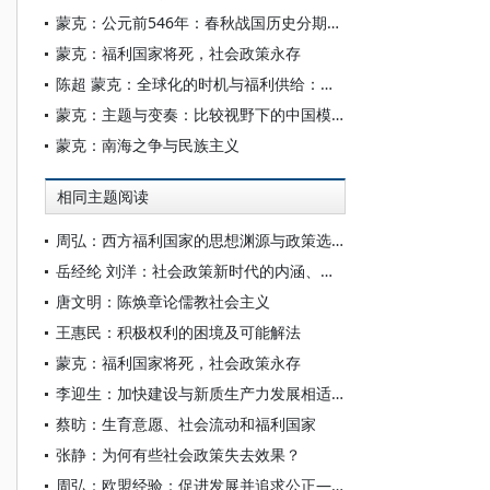
蒙克：公元前546年：春秋战国历史分期的机器学习新证
蒙克：福利国家将死，社会政策永存
陈超 蒙克：全球化的时机与福利供给：基于中国东莞与昆山的比较分析*
蒙克：主题与变奏：比较视野下的中国模式
蒙克：南海之争与民族主义
相同主题阅读
周弘：西方福利国家的思想渊源与政策选择
岳经纶 刘洋：社会政策新时代的内涵、动力机制与价值转向
唐文明：陈焕章论儒教社会主义
王惠民：积极权利的困境及可能解法
蒙克：福利国家将死，社会政策永存
李迎生：加快建设与新质生产力发展相适应的社会政策
蔡昉：生育意愿、社会流动和福利国家
张静：为何有些社会政策失去效果？
周弘：欧盟经验：促进发展并追求公正——中国能够从欧盟借鉴什么