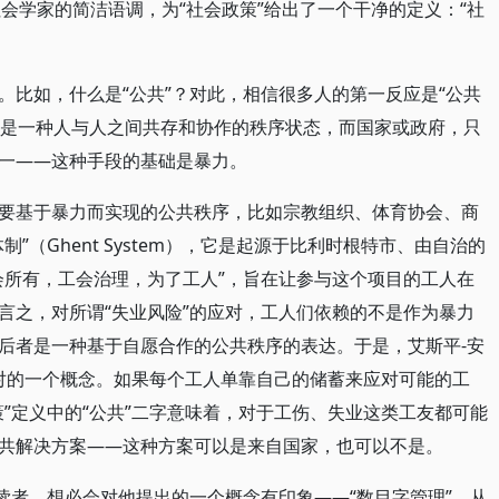
于社会学家的简洁语调，为“社会政策”给出了一个干净的定义：“社
。比如，什么是“公共”？对此，相信很多人的第一反应是“公共
共”是一种人与人之间共存和协作的秩序状态，而国家或政府，只
一——这种手段的基础是暴力。
要基于暴力而实现的公共秩序，比如宗教组织、体育协会、商
”（Ghent System），它是起源于比利时根特市、由自治的
会所有，工会治理，为了工人”，旨在让参与这个项目的工人在
言之，对所谓“失业风险”的应对，工人们依赖的不是作为暴力
后者是一种基于自愿合作的公共秩序的表达。于是，艾斯平-安
相对的一个概念。如果每个工人单靠自己的储蓄来应对可能的工
”定义中的“公共”二字意味着，对于工伤、失业这类工友都可能
共解决方案——这种方案可以是来自国家，也可以不是。
读者，想必会对他提出的一个概念有印象——“数目字管理”。从