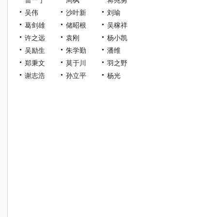
吴伟
沙叶新
刘瑜
葛剑雄
储昭根
吴稼祥
许之远
袁刚
杨小凯
吴励生
朱学勤
潘维
郑秉文
莫于川
羽之野
谢志浩
孙立平
杨光