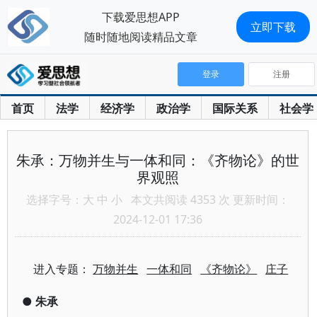
下载爱思想APP
立即下载
随时随地阅读精品文章
登录
注册
首页
法学
经济学
政治学
国际关系
社会学
朱承：万物并生与一体和同：《齐物论》的世
界观照
选择字号：
大
中
小
本文共阅读 4353 次 更新时间：
2024-12-01 17:36
进入专题：
万物并生
一体和同
《齐物论》
庄子
●
朱承