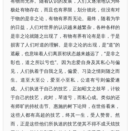
有物而无界。随着认识的发展，人们又逐渐地认为终
极处有物存在，而且也有界限，划分彼此，但没有对
于物的是非之论，有物有界而无论。最终，随着为学
的日益，人们对世界的认识越来越繁杂，各种各样的
是非之论就随之出现了，有物有界有论有是非，于是
损害了人们对道的理解。是非之论的出现，是“道”的
遮蔽，也意味着人们离原初状态越来越远了，“是非之
彰也，道之所以亏也”。因为忠爱自身及其私心与偏
见，人们执着于自我之见，偏爱、习染之情则随之而
生。道至大至公，爱至小至私，公道有亏则偏爱遂
成。人们执迷于自己的技艺，正如昭文之鼓琴，计较
于自己的技艺，此时，琴道亏，而私心成。类似的还
有师旷的持杖击节、惠施的树下论辩，在世俗看来，
这些人都有高超的技艺，终其一生，受人赞誉。然
而，正是这些他们所执迷的技艺使其不得不成天炫技