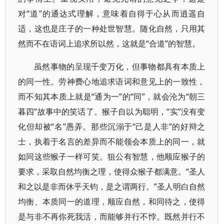
对“道”的通达式理解，意味着自得于心从而逍遥自
适，这也是庄子的一种处世智慧。随化自然，只用其
然而不在语词上追求所以然，这就是“合道”的智慧。
虽然事物的呈现千变万化，但事物都具有本质上
的同一性。劳神费心地追求语词和意见上的一致性，
而不知其本质上就是“通为一”的“同”，就会沦为“朝三
暮四”故事中的笑话了。猴子自以为聪明，“实”没有变
化但却被“名”愚弄。那些沉溺于“己是人非”的好辩之
士，执着于名言的差异而不能领会本质上的同一，就
如同这些猴子一样可笑。狙公有智慧，他顺应猴子的
要求，采取自然均衡之理，使得众猴子都满意。“圣人
和之以是非而休乎天钧，是之谓两行。”圣人明白自然
均衡、本质同一的道理，顺应自然，和同待之，使得
是与非不再你死我活，而能够并行不悖。既然并行不