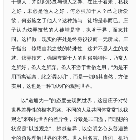
于他人，并以此彰显与他人之异。在庄子看来，私我
之好，未必是他人之好，何必强加于人？己之所爱
欲，何必施之于他人？这种施与，徒增是非而已。庄
子认为炫弄技艺的人徒增是非，执著于异，而忘其
同。这样做，现实的害处是终身役役而一无所成。庄
子指出，炫耀自我之技的特殊性，这并不是人生的成
就。炫弄技艺，强调夸耀于人的世俗独特性，乃常人
之所好，圣人之所弃。圣人不游于世俗之用，“为是不
用而寓诸庸，此之谓以明”，而是一切顺其自然，方便
实用，这也是一种“以明”的观照世界。
以“道通为一”的态度去观照世界，这是庄子对待
世界差异性的根本思路。不同的人及共同体常常“以我
观之”来强化世界的差异性，导致是非四溢，而理想的
状况是“以道观之”，超越差异，以空明之心从普遍整
全的角度理解世界的本然。世人用名言、语词、机巧