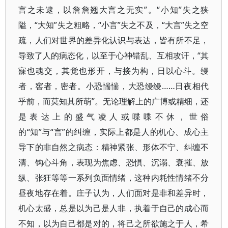
言之未逮，以詹詹翘大言之无实”。“小知”失之狭
隘，“大知”失之粗略，“小言”失之不及，“大言”失之空
疏，人们对世界的差异化认识与表达，皆有所不足，
导致了人的病态化，以至于心神错乱、互相攻讦，“其
寐也魂交，其觉也形开，与接为构，日以心斗。缦
者，窖者，密者。小恐惴惴，大恐缦缦……日夜相代
乎前，而莫知其所萌”。无论理解上的广博或精细，还
是表达上的盛气凌人或喋喋不休，世俗
的“知”与“言”的纠缠，实际上都是人的机心、成心主
导下的非自然之病态：精神紧张、形体不宁、纠缠不
清、钩心斗角，表现为焦虑、恐惧、沉溺、衰摧、放
纵、张狂等等一系列负面情绪，这种内耗性情绪不分
昼夜地存在着。庄子认为，人们面对是非和差异时，
机心太盛，总是以为己是人非，执着于自己的成心而
不知，以为自己都是对的，将己之所欲施之于人，希