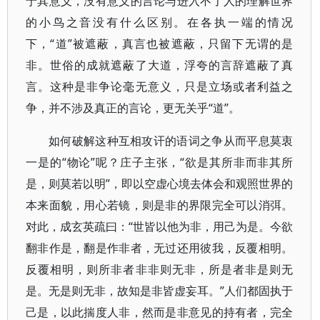
于其意义，没有意义的言论与进入不了人的理解世界
的小鸟之音没有什么区别。在各执一端的情况
下，“道”被遮蔽，真言也被遮蔽，只留下无谓的是
非。世俗的成就遮蔽了大道，浮夸的言辞遮蔽了真
言。这种是非争论毫无意义，只是立场或者利益之
争，并不涉及真正的言论，更无关乎“道”。
如何破解这种互相攻讦的语词之争从而平息莫衷
一是的“物论”呢？庄子主张，“欲是其所非而非其所
是，则莫若以明”，即以空虚心境去体会和观照世界的
本来面貌，用心若镜，则是非的界限完全可以消弭。
对此，成玄英疏曰：“世皆以他为非，用己为是。今欲
翻非作是，翻是作非者，无过还用彼我，反覆相明。
反覆相明，则所非者非非则无非，所是者非是则无
是。无是则无非，故知是非皆虚妄耳。”人们都固执于
己是，以此揣度人非，然而是非意见的持有者，完全