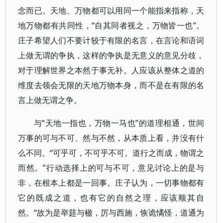
念而已。天地、万物都可以用同一个能指来指称，天
地万物都有共同性，“自其同者视之，万物皆一也”。
庄子希望人们不要计较于有限的名言，在言论和语词
上做无谓的争执，这样的争执是无意义的意见分歧，
对于理解世界之本然于事无补。人应该从整体之道的
维度去领会无限的天地万物本身，而不是在有限的名
言上做无谓之争。
与“天地一指也，万物一马也”的道理相通，世间
万事的可与不可、然与不然，从本质上看，并没有什
么不同。“可乎可，不可乎不可。道行之而成，物谓之
而然。”行动选择上的可与不可，意见讨论上的是与
非，在根本上都是一回事。庄子认为，一切事物都有
它的既成之道，也有它的自然之理，应该顺其自
然。“故为是举莛与楹，厉与西施，恢诡憰怪，道通为