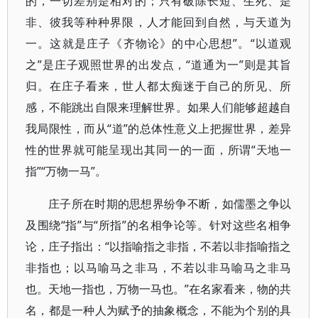
的，一切差别是相对的；只有破除长短、生死、是
非、彼我等种种界限，人才能回到自然，与天道为
一。这就是庄子《齐物论》的中心思想”。“以道观
之”是庄子观照世界的出发点，“道通为一”则是其旨
归。在庄子看来，世人都太痴迷于自己的所见、所
感，不能跳出自限来理解世界。如果人们能够超越自
我局限性，而从“道”的总体性意义上把握世界，差异
性的世界就可能呈现出其同一的一面，所谓“天地一
指”“万物一马”。
庄子所在时期的思想界纷争不断，如儒墨之争以
及围绕“指”与“所指”的名相争论等。针对这些名相争
论，庄子指出：“以指喻指之非指，不若以非指喻指之
非指也；以马喻马之非马，不若以非马喻马之非马
也。天地一指也，万物一马也。”在名家看来，物的共
名，都是一种人为赋予的抽象概念，不能为个别的具