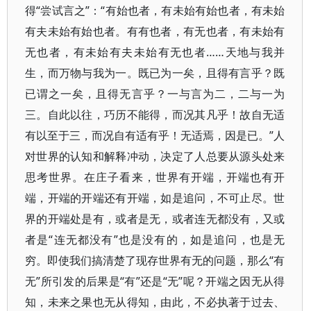
得“尝试言之”：“有始也者，有未始有始也者，有未始
有夫未始有始也者。有有也者，有无也者，有未始有
无也者，有未始有夫未始有无也者……天地与我并
生，而万物与我为一。既已为一矣，且得有言乎？既
已谓之一矣，且得无言乎？一与言为二，二与一为
三。自此以往，巧历不能得，而况其凡乎！故自无适
有以至于三，而况自有适有乎！无适焉，因是已。”人
对世界的认知和解释冲动，决定了人总要从源头处来
思考世界。在庄子看来，世界有开端，开端也有开
端，开端的开端还有开端，如是追问，不可止尽。世
界的开端处是有，或者是无，或者连无都没有，又或
者是“连无都没有”也是没有的，如是追问，也是无
穷。即使我们搞清楚了现存世界有无的问题，那么“有
无”所引发的后果是“有”还是“无”呢？开端之因无从得
知，未来之果也无从得知，由此，不必执著于过去、