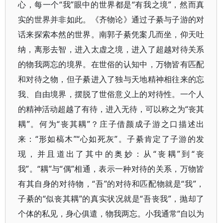
心，每一个“我”眼中的世界都是“有我之境”，然而真
实的世界并非如此。《齐物论》通过子綦与子游的对
话来探索本然的世界。南郭子綦凭案几而坐，仰天吐
纳，离形去智，进入太虚之境，进入了超越对待关系
的物我两忘的境界。在世俗的认知中，万物皆有匹配
和对待之物，但子綦进入了独与天地精神相往来的忘
我、自由境界，摆脱了世俗意义上的对待性。一个人
的精神活动超越了有待，进入无待，可以称之为“丧其
耦”。何为“丧其耦”？庄子借颜成子游之口描述出
来：“形如槁木”“心如死灰”。子綦肯定了子游的发
现，并且道出了其中的奥妙：从“丧耦”到“丧
我”。“耦”与“偶”相通，表示一种对待的关系，万物皆
有其自身的对待物，“吾”的对待和匹配物就是“我”，
子綦的“似丧其耦”的真实状况就是“吾丧我”，抛却了
个体的私见，身心俱遣，物我两忘。小我通常“自以为