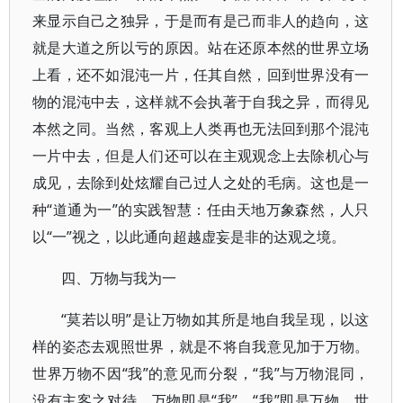
来显示自己之独异，于是而有是己而非人的趋向，这
就是大道之所以亏的原因。站在还原本然的世界立场
上看，还不如混沌一片，任其自然，回到世界没有一
物的混沌中去，这样就不会执著于自我之异，而得见
本然之同。当然，客观上人类再也无法回到那个混沌
一片中去，但是人们还可以在主观观念上去除机心与
成见，去除到处炫耀自己过人之处的毛病。这也是一
种“道通为一”的实践智慧：任由天地万象森然，人只
以“一”视之，以此通向超越虚妄是非的达观之境。
四、万物与我为一
“莫若以明”是让万物如其所是地自我呈现，以这
样的姿态去观照世界，就是不将自我意见加于万物。
世界万物不因“我”的意见而分裂，“我”与万物混同，
没有主客之对待，万物即是“我”，“我”即是万物，世