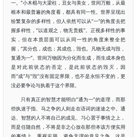
一。”小木棍与大梁柱，丑女与美女，世间万般，从最
根本和最普遍的角度看，都具有同一性。世界呈现出
纷繁复杂的多样性，但人依然可以从“一”的角度去把
握多样性，“以道观之，物无贵贱”。正视多样性的事
实，但在本质层面可以从同一性的角度来整全把
握，“其分也，成也；其成也，毁也。凡物无成与毁，
复通为一”。世间万物因为分化而生成，而生成本身也
是对此前状态的否定，是此前状态的毁灭，因
而“成”与“毁”没有固定界限，也不是永恒不变的，更
没必要争论与执着于这个界限。
只有真正的智慧才能明白“通为一”的道理，而那
些执迷于指、马之争的人则走在语词的迷途之中。通
达、智慧的人不将自己的成见、习心置于事情之上，
而是任随自然，不将是非之心放在那些本该方便实用
的事情上。重视实用，避免无谓的意见之争，这是