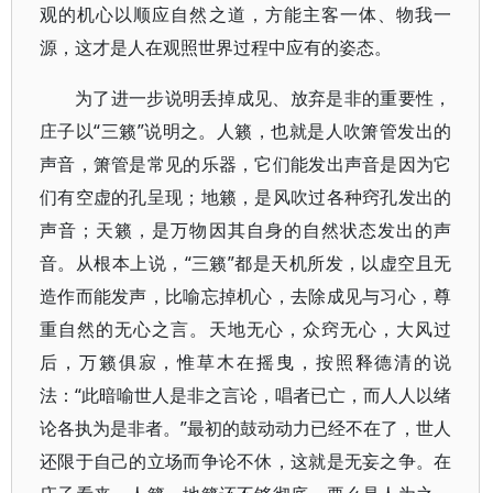
观的机心以顺应自然之道，方能主客一体、物我一
源，这才是人在观照世界过程中应有的姿态。
为了进一步说明丢掉成见、放弃是非的重要性，
庄子以“三籁”说明之。人籁，也就是人吹箫管发出的
声音，箫管是常见的乐器，它们能发出声音是因为它
们有空虚的孔呈现；地籁，是风吹过各种窍孔发出的
声音；天籁，是万物因其自身的自然状态发出的声
音。从根本上说，“三籁”都是天机所发，以虚空且无
造作而能发声，比喻忘掉机心，去除成见与习心，尊
重自然的无心之言。天地无心，众窍无心，大风过
后，万籁俱寂，惟草木在摇曳，按照释德清的说
法：“此暗喻世人是非之言论，唱者已亡，而人人以绪
论各执为是非者。”最初的鼓动动力已经不在了，世人
还限于自己的立场而争论不休，这就是无妄之争。在