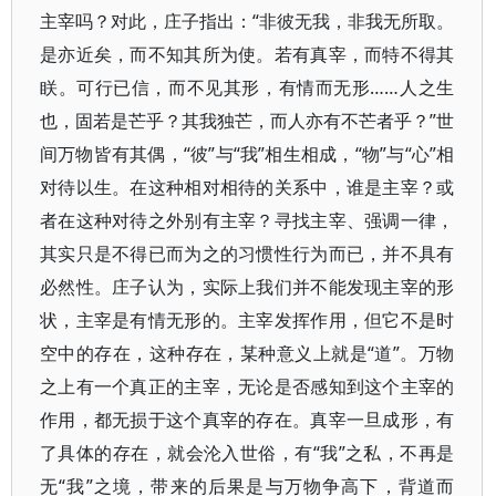
主宰吗？对此，庄子指出：“非彼无我，非我无所取。
是亦近矣，而不知其所为使。若有真宰，而特不得其
眹。可行已信，而不见其形，有情而无形……人之生
也，固若是芒乎？其我独芒，而人亦有不芒者乎？”世
间万物皆有其偶，“彼”与“我”相生相成，“物”与“心”相
对待以生。在这种相对相待的关系中，谁是主宰？或
者在这种对待之外别有主宰？寻找主宰、强调一律，
其实只是不得已而为之的习惯性行为而已，并不具有
必然性。庄子认为，实际上我们并不能发现主宰的形
状，主宰是有情无形的。主宰发挥作用，但它不是时
空中的存在，这种存在，某种意义上就是“道”。万物
之上有一个真正的主宰，无论是否感知到这个主宰的
作用，都无损于这个真宰的存在。真宰一旦成形，有
了具体的存在，就会沦入世俗，有“我”之私，不再是
无“我”之境，带来的后果是与万物争高下，背道而