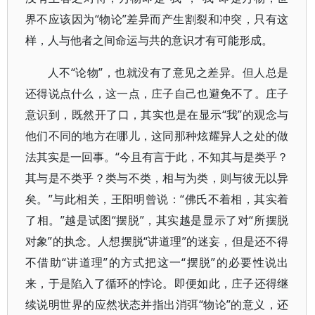
界不应该因为“物论”差异而产生割裂和冲突，只有这
样，人与他者之间命运与共的意识才有可能形成。
人不“论物”，也就没有了意见之差异。但人总是
还得说点什么，这一点，庄子自己也避免不了。庄子
意识到，既然开了口，其实也是在显示“我”的观念与
他们不同的地方在哪儿，这同那种炫耀异人之处的做
法其实是一回事。“今且有言于此，不知其与是类乎？
其与是不类乎？类与不类，相与为类，则与彼无以异
矣。”与此相关，王阳明曾说：“佛氏不着相，其实着
了相。”越是试图“摆脱”，其实越是显示了对“所摆脱
对象”的执念。人想摆脱“讲道理”的迷妄，但是还不得
不借助“讲道理”的方式把这一“摆脱”的必要性说出
来，于是陷入了循环的悖论。即便如此，庄子还得继
续说明世界的应然状态并指出消弭“物论”的意义，还