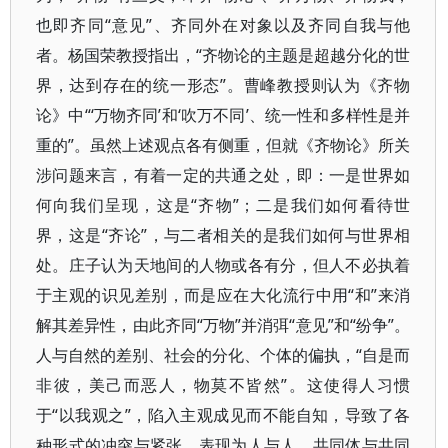
也即齐同“意见”、齐同外在对象以及齐同自我与他
者。杨国荣教授指出，“齐物论的主题是超越分化的世
界，达到存在的统一形态”。曹峰教授则认为《齐物
论》中“‘万物齐同’和‘吹万不同’、统一性和多样性是并
重的”。虽然上述观点各有侧重，但就《齐物论》所关
涉问题来言，有着一定的共通之处，即：一是世界如
何向我们呈现，这是“齐物”；二是我们如何看待世
界，这是“齐论”，与二者相关的是我们如何与世界相
处。庄子认为天地间的人物或各有分，但人不必执着
于主观的识见差别，而是应在大化流行中用“和”来消
解其差异性，由此齐同“万物”并消弭“意见”和“纷争”。
人与自然的差别、社会的分化、个体的偏执，“自是而
非彼，美己而恶人，物莫不皆然”。这使得人习惯
于“以我观之”，陷入主观成见而不能自知，导致了各
种形式的冲突与紧张，表现为人与人、共同体与共同