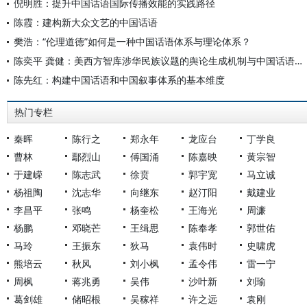
倪明胜：提升中国话语国际传播效能的实践路径
陈霞：建构新大众文艺的中国话语
樊浩：“伦理道德”如何是一种中国话语体系与理论体系？
陈奕平 龚健：美西方智库涉华民族议题的舆论生成机制与中国话语叙事应对
陈先红：构建中国话语和中国叙事体系的基本维度
热门专栏
秦晖
陈行之
郑永年
龙应台
丁学良
曹林
鄢烈山
傅国涌
陈嘉映
黄宗智
于建嵘
陈志武
徐贲
郭宇宽
马立诚
杨祖陶
沈志华
向继东
赵汀阳
戴建业
李昌平
张鸣
杨奎松
王海光
周濂
杨鹏
邓晓芒
王缉思
陈奉孝
郭世佑
马玲
王振东
狄马
袁伟时
史啸虎
熊培云
秋风
刘小枫
孟令伟
雷一宁
周枫
蒋兆勇
吴伟
沙叶新
刘瑜
葛剑雄
储昭根
吴稼祥
许之远
袁刚