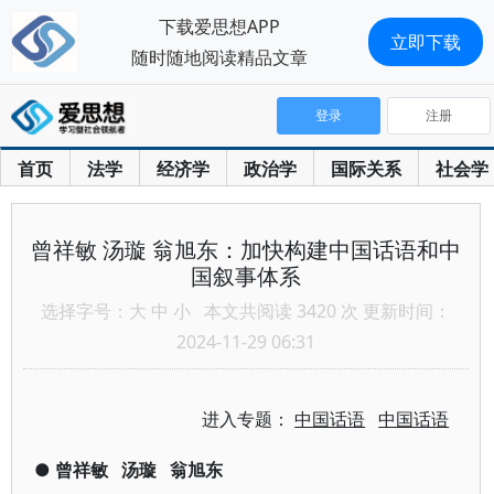
下载爱思想APP
立即下载
随时随地阅读精品文章
登录
注册
首页
法学
经济学
政治学
国际关系
社会学
曾祥敏 汤璇 翁旭东：加快构建中国话语和中
国叙事体系
选择字号：
大
中
小
本文共阅读 3420 次 更新时间：
2024-11-29 06:31
进入专题：
中国话语
中国话语
●
曾祥敏
汤璇
翁旭东