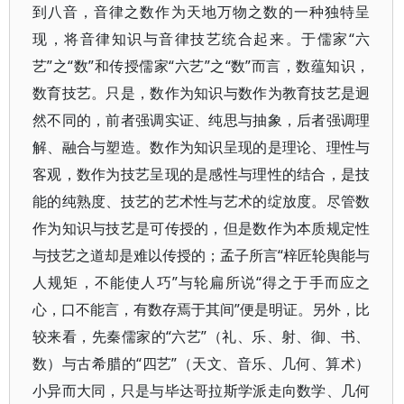
到八音，音律之数作为天地万物之数的一种独特呈
现，将音律知识与音律技艺统合起来。于儒家“六
艺”之“数”和传授儒家“六艺”之“数”而言，数蕴知识，
数育技艺。只是，数作为知识与数作为教育技艺是迥
然不同的，前者强调实证、纯思与抽象，后者强调理
解、融合与塑造。数作为知识呈现的是理论、理性与
客观，数作为技艺呈现的是感性与理性的结合，是技
能的纯熟度、技艺的艺术性与艺术的绽放度。尽管数
作为知识与技艺是可传授的，但是数作为本质规定性
与技艺之道却是难以传授的；孟子所言“梓匠轮舆能与
人规矩，不能使人巧”与轮扁所说“得之于手而应之
心，口不能言，有数存焉于其间”便是明证。另外，比
较来看，先秦儒家的“六艺”（礼、乐、射、御、书、
数）与古希腊的“四艺”（天文、音乐、几何、算术）
小异而大同，只是与毕达哥拉斯学派走向数学、几何