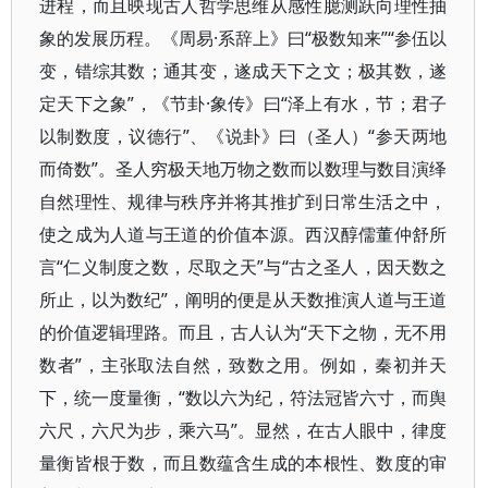
进程，而且映现古人哲学思维从感性臆测跃向理性抽
象的发展历程。《周易·系辞上》曰“极数知来”“参伍以
变，错综其数；通其变，遂成天下之文；极其数，遂
定天下之象”，《节卦·象传》曰“泽上有水，节；君子
以制数度，议德行”、《说卦》曰（圣人）“参天两地
而倚数”。圣人穷极天地万物之数而以数理与数目演绎
自然理性、规律与秩序并将其推扩到日常生活之中，
使之成为人道与王道的价值本源。西汉醇儒董仲舒所
言“仁义制度之数，尽取之天”与“古之圣人，因天数之
所止，以为数纪”，阐明的便是从天数推演人道与王道
的价值逻辑理路。而且，古人认为“天下之物，无不用
数者”，主张取法自然，致数之用。例如，秦初并天
下，统一度量衡，“数以六为纪，符法冠皆六寸，而舆
六尺，六尺为步，乘六马”。显然，在古人眼中，律度
量衡皆根于数，而且数蕴含生成的本根性、数度的审