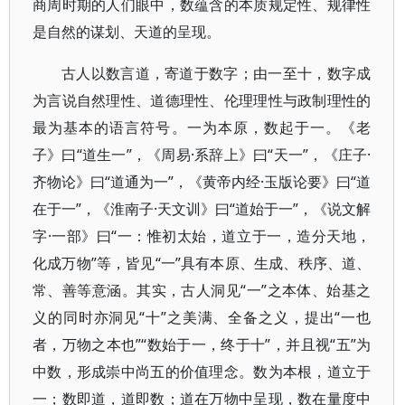
商周时期的人们眼中，数蕴含的本质规定性、规律性
是自然的谋划、天道的呈现。
古人以数言道，寄道于数字；由一至十，数字成
为言说自然理性、道德理性、伦理理性与政制理性的
最为基本的语言符号。一为本原，数起于一。《老
子》曰“道生一”，《周易·系辞上》曰“天一”，《庄子·
齐物论》曰“道通为一”，《黄帝内经·玉版论要》曰“道
在于一”，《淮南子·天文训》曰“道始于一”，《说文解
字·一部》曰“一：惟初太始，道立于一，造分天地，
化成万物”等，皆见“一”具有本原、生成、秩序、道、
常、善等意涵。其实，古人洞见“一”之本体、始基之
义的同时亦洞见“十”之美满、全备之义，提出“一也
者，万物之本也”“数始于一，终于十”，并且视“五”为
中数，形成崇中尚五的价值理念。数为本根，道立于
一；数即道，道即数；道在万物中呈现，数在量度中