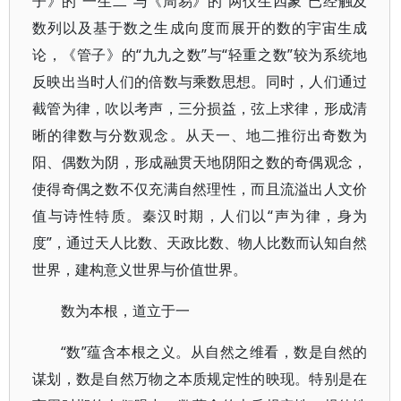
子》的“一生二”与《周易》的“两仪生四象”已经触及
数列以及基于数之生成向度而展开的数的宇宙生成
论，《管子》的“九九之数”与“轻重之数”较为系统地
反映出当时人们的倍数与乘数思想。同时，人们通过
截管为律，吹以考声，三分损益，弦上求律，形成清
晰的律数与分数观念。从天一、地二推衍出奇数为
阳、偶数为阴，形成融贯天地阴阳之数的奇偶观念，
使得奇偶之数不仅充满自然理性，而且流溢出人文价
值与诗性特质。秦汉时期，人们以“声为律，身为
度”，通过天人比数、天政比数、物人比数而认知自然
世界，建构意义世界与价值世界。
数为本根，道立于一
“数”蕴含本根之义。从自然之维看，数是自然的
谋划，数是自然万物之本质规定性的映现。特别是在