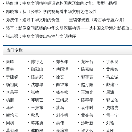
骆红旭：中华文明精神标识建构国家形象的动能、类型与路径
郭晓东：从《公羊》学的视角看中华文明之连续性
孙庆伟：追寻中华文明的价值 ——重读张光直《考古学专题六讲》
骆平：影像空间范畴的中华文明深层构境——以中国文
张志强：中华文明突出特性与文明秩序
热门专栏
秦晖
陈行之
郑永年
龙应台
丁学良
曹林
鄢烈山
傅国涌
陈嘉映
黄宗智
于建嵘
陈志武
徐贲
郭宇宽
马立诚
杨祖陶
沈志华
向继东
赵汀阳
戴建业
李昌平
张鸣
杨奎松
王海光
周濂
杨鹏
邓晓芒
王缉思
陈奉孝
郭世佑
马玲
王振东
狄马
袁伟时
史啸虎
熊培云
秋风
刘小枫
孟令伟
雷一宁
周枫
蒋兆勇
吴伟
沙叶新
刘瑜
葛剑雄
储昭根
吴稼祥
许之远
袁刚