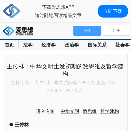
下载爱思想APP
立即下载
随时随地阅读精品文章
登录
注册
首页
法学
经济学
政治学
国际关系
社会学
王传林：中华文明生发初期的数思维及哲学建
构
选择字号：
大
中
小
本文共阅读 1990 次 更新时间：
2024-11-25 23:22
进入专题：
中华文明
数思维
哲学建构
●
王传林