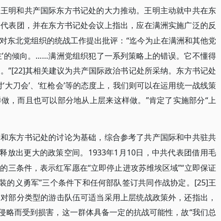
开王明和共产国际东方书记处的大力推动。王明主动就中共在东
会代表团，并在东方书记处会议上指出，应在满洲实施广泛的反
“迄今为止在满洲和其他党
对东北党组织的统战工作提出批评：
左’的倾向。……满洲党组织犯了一系列策略上的错误。它不懂得
”[22]其相关建议为共产国际政治书记处所采纳。东方书记处
‘大刀会’、‘红枪会’等的态度上，我们则可以在运用统一战线策
做，而且也可以部分地从上层来这样做。”肯定了实施部分“上
告和东方书记处的讨论为基础，综合参考了共产国际和中共驻共
最终释放出更大的政策空间。1933年1月10日，中共代表团借用毛
的三条件，表示红军愿在“立即停止进攻苏维埃区域”“立即保证
装的义勇军”三个条件下和任何部队签订共同作战协定。[25]王
定对部分类型的游击队伍可适当采用上层统战政策外，还指出，
本侵略而受到损害，这一群体具备一定的抗战可能性，故“我们总