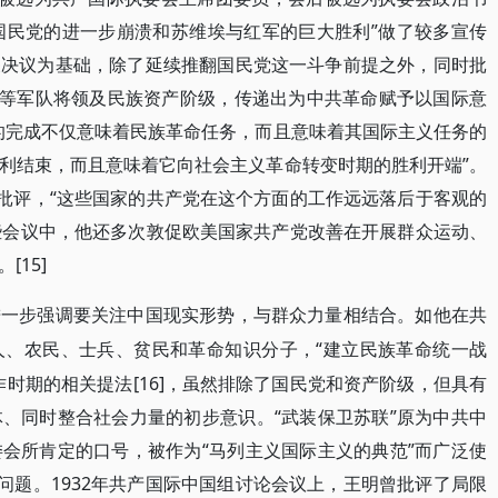
“国民党的进一步崩溃和苏维埃与红军的巨大胜利”做了较多宣传
际有关决议为基础，除了延续推翻国民党这一斗争前提之外，同时批
山等军队将领及民族资产阶级，传递出为中共革命赋予以国际意
的完成不仅意味着民族革命任务，而且意味着其国际主义任务的
利结束，而且意味着它向社会主义革命转变时期的胜利开端”。
出批评，“这些国家的共产党在这个方面的工作远远落后于客观的
一些会议中，他还多次敦促欧美国家共产党改善在开展群众运动、
15]
进一步强调要关注中国现实形势，与群众力量相结合。如他在共
“建立民族革命统一战
人、农民、士兵、贫民和革命知识分子，
时期的相关提法[16]，虽然排除了国民党和资产阶级，但具有
、同时整合社会力量的初步意识。“武装保卫苏联”原为中共中
会所肯定的口号，被作为“马列主义国际主义的典范”而广泛使
的问题。1932年共产国际中国组讨论会议上，王明曾批评了局限