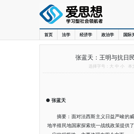
首页
法学
经济学
政治学
国际
张蓝天：王明与抗日民族
选择字号：
大
中
小
本文共
●
张蓝天
摘要：面对法西斯主义日益严峻的
地半殖民地国家探索统一战线政策提供