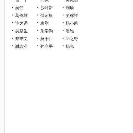
吴伟
沙叶新
刘瑜
葛剑雄
储昭根
吴稼祥
许之远
袁刚
杨小凯
吴励生
朱学勤
潘维
郑秉文
莫于川
羽之野
谢志浩
孙立平
杨光