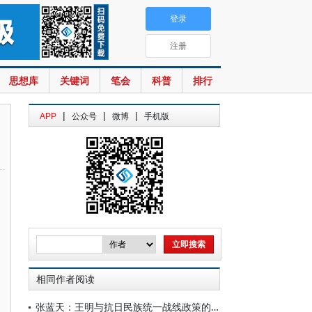
登录
注册
思想库
关键词
笔会
科普
排行
|
|
|
APP
公众号
微博
手机版
相同作者阅读
张蓝天：王明与抗日民族统一战线政策的演变（1932—1936）