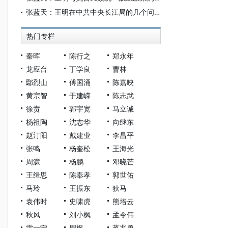
张蓝天：王明在中共中央长江局的几个问题再论
热门专栏
秦晖
陈行之
郑永年
龙应台
丁学良
曹林
鄢烈山
傅国涌
陈嘉映
黄宗智
于建嵘
陈志武
徐贲
郭宇宽
马立诚
杨祖陶
沈志华
向继东
赵汀阳
戴建业
李昌平
张鸣
杨奎松
王海光
周濂
杨鹏
邓晓芒
王缉思
陈奉孝
郭世佑
马玲
王振东
狄马
袁伟时
史啸虎
熊培云
秋风
刘小枫
孟令伟
雷一宁
周枫
蒋兆勇