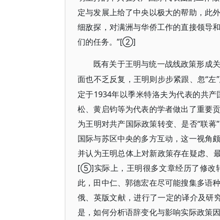
定与发展上给了中央以极大的帮助，此
细敌探，对满洲与华侨工作的直接领导
们的任务。”[②]
既有关于王明与统一战线政策形成
“
面也不乏反复，王明则步步紧跟、忽
定于1934年以季米特洛夫为代表的共
松、黄启钧等为代表的学者做出了重要
为王明对共产国际政策转变、是否“联蒋
国际与苏区中央的多方互动，这一视角
并认为王明总体上对新政策存在疑虑、最
[⑤]实际上，王明很多文章经历了修
此，田中仁、郭德宏在尽可能搜集多语
俄、英版文献，进行了一定的译介及研究，
是，如何分析语辞变化与影响实际政策