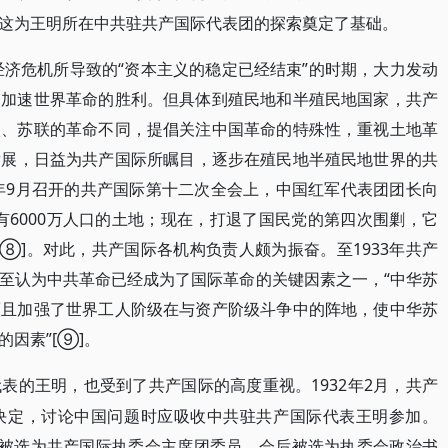
这为王明所在中共驻共产国际代表团的探索奠定了基础。
经济危机所导致的“资本主义的稳定已经结束”的时期，大力发动
，加速世界革命的胜利。但具体到殖民地和半殖民地国家，共产
欧、苏联的革命不同，提倡关注中国革命的特殊性，重视土地革
发展，日益为共产国际所瞩目，逐步在殖民地半殖民地世界的共
2年9月召开的共产国际第十二次全会上，中国红军代表团团长向
有6000万人口的土地；现在，打退了国民党的第四次围剿，它
⑧]。对此，共产国际各机构负责人颇为振奋。至1933年共产
至认为中共革命已经成为了国际革命的关键因素之一，“中华苏
而且加强了世界工人阶级在与资产阶级斗争中的阵地，使中华苏
因素”[⑨]。
1932年2月，共产
代表的王明，也受到了共产国际的高度重视。
决定，讨论中国问题时应吸收中共驻共产国际代表王明参加。
明被选为共产国际执委会主席团委员，会后被选为执委会政治书