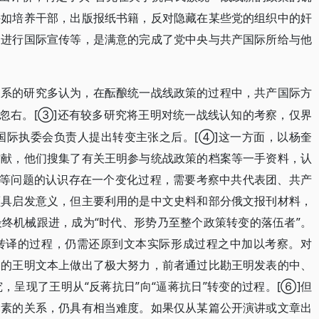
外如培养干部，出版报纸书籍，反对隐藏在某些党的组织中的奸
和进行国际宣传等，是满意的完成了党中央与共产国际所给与他
关系的研究多认为，在酝酿统一战线政策的过程中，共产国际方
左”忽右。[③]还有较多研究将王明对统一战线认知的考察，仅界
产国际执委会负责人提出转变主张之后。[④]这一方面，以杨奎
贡献，他们搜集了有关王明参与统战政策的档案等一手资料，认
”等问题的认识存在一个变化过程，需要考察中共代表团、共产
颇具启发意义，但主要利用的是中文史料和部分俄文报刊材料，
终机械跟进，成为“时代、形势乃至整个政策转变的落伍者”。
改转译的过程，仍需还原到文本实际形成过程之中加以考察。对
种的王明文本上做出了极大努力，前者通过比勘王明发表的中、
呈现了王明从“反蒋抗日”向“逼蒋抗日”转变的过程。[⑥]但
因素的关系，仍具有相当难度。如果仅从某篇公开演讲或文章出