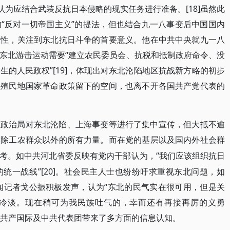
认为应结合武装反抗日本侵略的现实任务进行准备。[18]虽然此
“反对一切帝国主义”的提法，但也结合九一八事变后中国国内
迫性，关注到东北抗日斗争的首要意义。他在中共中央就九一八
东北游击运动需要“建立农民委员会、抗税和抵制政府命令、没
的人民政权”[19]，体现出对东北沦陷地区抗战新方略的初步
半殖民地国家革命政策留下的空间，也离不开各国共产党代表的
央政治局对东北沦陷、上海事变等进行了集中宣传，但大抵不逾
判除工农群众以外的所有力量。而在党的基层以及国内外社会群
“我们应该组织抗日
考。如中共河北省委反映有党内干部认为，
统一战线”[20]。社会民主人士也纷纷吁求重视东北问题，如
新闻记者戈公振积极发声，认为“东北的民气实在很可用，但是关
冷淡。现在稍可为我民族吐气的，幸而还有再接再厉的义勇
也为共产国际及中共代表团带来了多方面的信息认知。