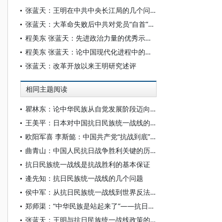
张蓝天：王明在中共中央长江局的几个问题再论
张蓝天：大革命失败后中共对党员“自首”问题的因应（1927—1931）
程美东 张蓝天：先进政治力量的优秀示范：周恩来道德形象论析
程美东 张蓝天：论中国现代化进程中的科学理性取向
张蓝天：改革开放以来王明研究述评
相同主题阅读
瞿林东：论中华民族从自觉发展阶段迈向伟大复兴的新时代
王美平：日本对中国抗日民族统一战线的破坏及其失败
欧阳军喜 李斯懿：中国共产党“抗战到底”的三重意涵
曲青山：中国人民抗日战争胜利关键的历史启示
抗日民族统一战线是抗战胜利的基本保证
逄先知：抗日民族统一战线的几个问题
侯中军：从抗日民族统一战线到世界反法西斯统一战线：中国共产党与两个统一战线的建立
郑师渠：“中华民族是站起来了”——抗日民族统一战线的建立与中华民族共同体意识的空前觉醒
张蓝天：王明与抗日民族统一战线政策的演变（1932—1936）