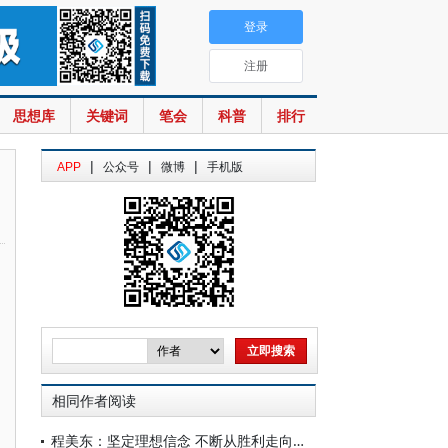
登录
注册
思想库
关键词
笔会
科普
排行
|
|
|
APP
公众号
微博
手机版
相同作者阅读
程美东：坚定理想信念 不断从胜利走向胜利