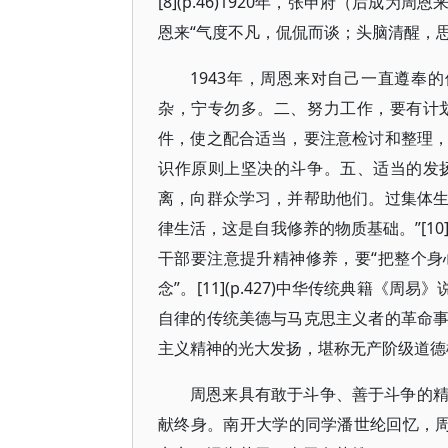
[8](p.46)1920年，张申府（后
恩来“气度不凡，侃侃而谈；头脑清醒，思维缜密
1943年，周恩来对自己一直遵奉
杂，宁专勿多。二、努力工作，要有计
件，使之配合适当，要注意检讨和整理
识作原则上坚决的斗争。五、适当的发
离，向群众学习，并帮助他们。过集体
律生活，这是自我修养的物质基础。”[10
干部要注意提升精神修养，要“把整个
念”。[11](p.427)中华传统典籍《
自律的传统美德与马克思主义者的革命
主义精神的光大发扬，堪称无产阶级道德
周恩来具有敢于斗争、善于斗争的
献终身。南开大学的同学潘世纶回忆，周