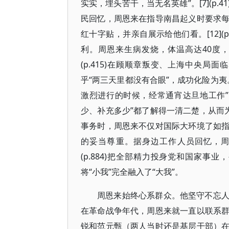
实实，埋头苦干，当无名英雄”。[7](p
民回忆，周恩来在指导南昌起义时要求
红十字贴，并亲自展示给他们看。[12]
利。周恩来生病发烧，体温高达40度，
(p.415)在顾顺章叛变、上海中央
乎“两三天里都没有合眼”，成功化险为夷。[
激烈进行的时候，经常通宵达旦地工作
少、补充多少”都了解得一清二楚，从而为战斗
事务时，周恩来不仅对国际大环境了如
的妥当尊重。据身边工作人员回忆，周恩
(p.884)把全部精力投身党和国家
将“小我”完全融入了“大我”。
周恩来始终心系群众。他坚守不忘
在革命战争年代，周恩来就一直以联系
锐和范元甄（两人当时还是基层干部）