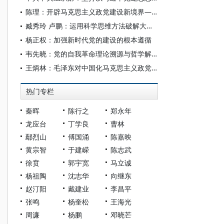
陈理：开辟马克思主义政党建设新境界——深刻认识习近平党建思想的重大意义
臧秀玲 卢鹏：运用科学思维方法破解大党独有难题
杨正权：加强新时代党的建设的根本遵循
韦先晓：党的自我革命理论溯源与哲学解析
王炳林：毛泽东对中国化马克思主义政党理论体系的原创性贡献
热门专栏
秦晖
陈行之
郑永年
龙应台
丁学良
曹林
鄢烈山
傅国涌
陈嘉映
黄宗智
于建嵘
陈志武
徐贲
郭宇宽
马立诚
杨祖陶
沈志华
向继东
赵汀阳
戴建业
李昌平
张鸣
杨奎松
王海光
周濂
杨鹏
邓晓芒