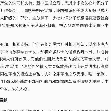
共产党的认同和支持。新中国成立后，周恩来多次关心知识分子
问题工作会议上，周恩来明确宣布，我国知识分子绝大多数已成为
工人阶级的一部分。这鼓舞了一大批知识分子积极投身建设社会
翰笙等知名知识分子从海外归来，投入到新中国的建设事业中
爱有加、相互支持。他们在创办觉悟社时相识相知，以李卜克内
命事业而放弃孕育子女，却将众多烈士的遗孤视若己出、尽心抚
都为人们所钦佩，而他们也因此成为党内的模范革命夫妻。对
在日记中写道：“理想性的情人首要标准是政治上开展进步和高度
共同在革命的坦途上奔驰，夫妇之乐革命之乐无限。唯一范例，
18](p.94)基层干部都将他与邓颖超的革命爱情视为榜样，由
立体、深入人心。
贡献