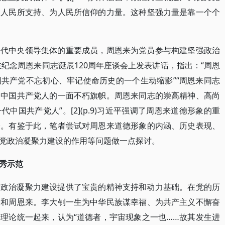
为人民所支持、为人民所信仰的力量。这种坚强力量是靠一个个
一代中央领导集体的重要成员，周恩来为党员参与构建坚强政治
在纪念周恩来同志诞辰120周年座谈会上发表讲话，指出：“周恩
共产党不忘初心、牢记使命历史的一个生动缩影”“周恩来同志
是中国共产党人的一面不朽旗帜。周恩来同志的崇高精神、高尚
中国共产党人”。[2](p.9)习近平强调了周恩来道德形象的重
分。有鉴于此，笔者尝试对周恩来道德形象的内涵、历史表现、
党政治凝聚力建设的作用等问题做一点探讨。
秀示范
党政治凝聚力建设提供了宝贵的精神支持和动力基础。在党的历
钊和周恩来。李大钊一生为中华民族谋幸福、为共产主义不懈奋
理论统一起来，认为“道德者，宇宙现象之一也……故其发生进