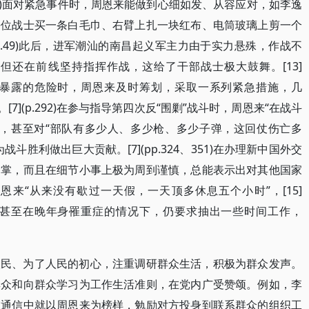
.41)面对紧急事件时，周恩来能做到心细如发、从容应对，如李逸
每位战士买一条白毛巾、右臂上扎一块红布、电筒玻璃上剪一个
(p.49)此后，进军潮汕的南昌起义军主力由于实力悬殊，作战不
但还在前线坚持指挥作战，这给了干部战士极大鼓舞。[13]
局面临暴露的危险时，周恩来及时筹划，采取一系列紧急措施，几
7](p.292)在参与指导第四次反“围剿”战斗时，周恩来“在战斗
”，甚至对“部队有多少人、多少枪、多少子弹，这回仗伤亡多
胜利做出巨大贡献。[7](pp.324、351)在办理新中国外交
指掌，而且在细节小事上极为周到谨慎，总能表示出对其他国家
来“从来没有歇过一天假，一天顶多休息五个小时”，[15]
事业，甚至在晚年身罹重症的情况下，仍要求抽出一些时间工作，
人民、为了人民的初心，注重调研群众生活，积极为群众发声。
群众和向群众学习为工作生活准则，在党内广受赞颂。例如，李
在通信中就以周恩来为榜样，勉励对方投身到联系群众的组织工