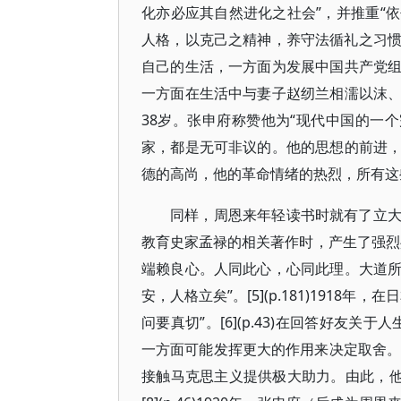
化亦必应其自然进化之社会”，并推重“
人格，以克己之精神，养守法循礼之习惯”。[
自己的生活，一方面为发展中国共产党
一方面在生活中与妻子赵纫兰相濡以沫
38岁。张申府称赞他为“现代中国的一
家，都是无可非议的。他的思想的前进
德的高尚，他的革命情绪的热烈，所有这些兼
同样，周恩来年轻读书时就有了立
教育史家孟禄的相关著作时，产生了强烈
端赖良心。人同此心，心同此理。大道
安，人格立矣”。[5](p.181)191
问要真切”。[6](p.43)在回答好友
一方面可能发挥更大的作用来决定取舍。”[
接触马克思主义提供极大助力。由此，他