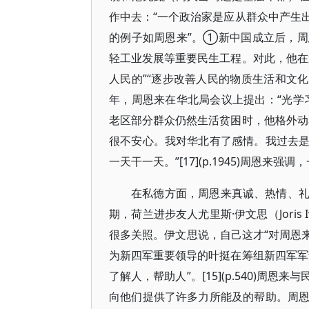
作中去：“一个政治家是应从群众中产生
的例子如周恩来”。①新中国成立后，
轻工业发展等重要民生工程。对此，他在
人民的”“逐步改善人民的物质生活和文化生活
年，周恩来在华北局会议上提出：“光学
老区部分群众仍然生活贫困时，他格外动
很不安心。我对华北有了感情。我过去
一天干一天。”[17](p.1945)周恩
在私德方面，周恩来真诚、热情、
期，荷兰进步友人尤里斯·伊文思（Jori
很多关照。伊文思说，自己这才“对周恩来的伟
为新四军重要领导的叶挺在筹组新四军军
了解人，帮助人”。[15](p.540)
向他们提供了许多力所能及的帮助。周