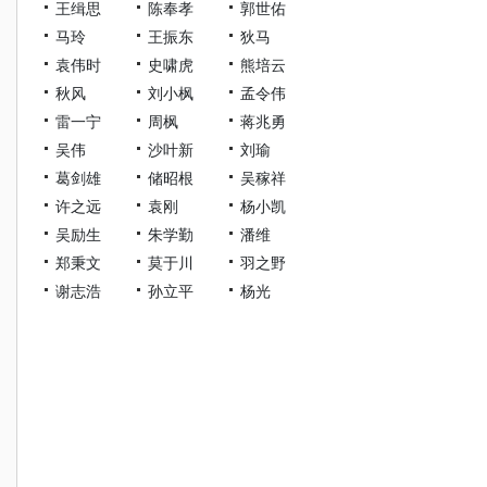
王缉思
陈奉孝
郭世佑
马玲
王振东
狄马
袁伟时
史啸虎
熊培云
秋风
刘小枫
孟令伟
雷一宁
周枫
蒋兆勇
吴伟
沙叶新
刘瑜
葛剑雄
储昭根
吴稼祥
许之远
袁刚
杨小凯
吴励生
朱学勤
潘维
郑秉文
莫于川
羽之野
谢志浩
孙立平
杨光