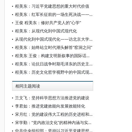
程美东：习近平党建思想的重大时代价值
程美东：红军长征前的一场生死决战——谈广昌战役
王俊 程美东：修好共产党人的“心学”
程美东：从现代化到中国式现代化
从现代化到中国式现代化——访北京大学程美东教授
程美东：始终站立时代潮头解答“窑洞之问”
程美东 王俊：构建文明新叙事的国际话语体系——以中国式现代化为例
程美东：论抗日战争时期毛泽东的历史主动精神
程美东：历史文化哲学视野中的中国式现代化
相同主题阅读
兰文飞：坚持科学思想方法推进党的建设
李君如：推进党建效能向发展效能转化
宋月红：党的建设伟大工程的历史进程和时代使命
宋学勤：“党内政治文化”的精神内涵与实践样态
中共中央组织部：坚持以习近平党建思想为指引 奋力推进新时代党的建设新的伟大工程