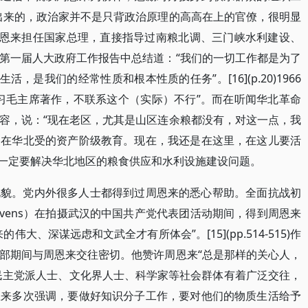
出来的，政治家并不是只背政治原理的高高在上的官僚，很明显
周恩来担任国家总理，直接指导过南粮北调、三门峡水利建设、
第一届人大政府工作报告中总结道：“我们的一切工作都是为了
，是我们的经常性质和根本性质的任务”。[16](p.20)1966
习毛主席著作，不联系这个（实际）不行”。而在听闻华北革命
容，说：“现在老区，尤其是山区连余粮都没有，对这一点，我
是在华北受的资产阶级教育。现在，我还是在这里，在这儿要活
来强调，一定要解决华北地区的粮食供应和水利设施建设问题。
礼貌。党内外很多人士都得到过周恩来的悉心帮助。全面抗战初
s Ivens）在拍摄武汉的中国共产党代表团活动期间，得到周恩来
大、深谋远虑和文武全才有所体会”。[15](pp.514-515)作
部期间与周恩来交往密切。他赞许周恩来“总是那样的关心人，
周恩来与民主党派人士、文化界人士、科学家等社会群体有着广泛交往，
恩来多次强调，要做好知识分子工作，要对他们的物质生活给予