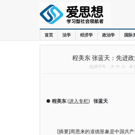
首页
法学
经济学
政治学
国际
程美东 张蓝天：先进
选择字号：
大
中
小
本文共
●
程美东
(
进入专栏
)
张蓝天
[摘要]周恩来的道德形象是中国共