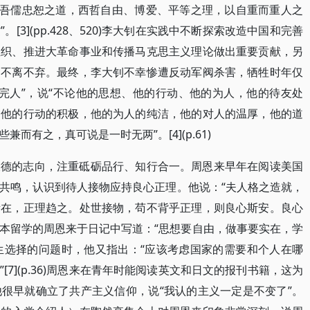
依吾儒忠恕之道，西哲自由、博爱、平等之理，以自重而重人之
3](pp.428、520)李大钊在实践中不断探索改造中国和完善
组织、推进大革命事业和传播马克思主义理论做出重要贡献，另
、不离不弃。最终，李大钊不幸惨遭反动军阀杀害，牺牲时年仅
个完人”，说“不论他的思想、他的行动、他的为人，他的待友处
，他的行动的积极，他的为人的纯洁，他的对人的温厚，他的道
而有之，真可说是一时无两”。[4](p.61)
大德的志向，注重砥砺品行、知行合一。周恩来早年在阅读美国
共鸣，认识到待人接物应持良心正理。他说：“夫人格之造就，
所在，正理趋之。处世接物，苟不背乎正理，则良心斯安。良心
8年，在日本留学的周恩来于日记中写道：“思想要自由，做事要实在，学
关于人生选择的问题时，他又指出：“应该考虑国家的需要和个人在哪
7](p.36)周恩来在青年时能阅读英文和日文的报刊书籍，这为
很早就确立了共产主义信仰，说“我认的主义一定是不变了”。