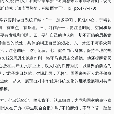
成为周恩来的入党介绍人）在陶然亭集会上对周恩来印象非常深刻，说周
；谦虚而热情，积极而肯干”。[9](pp.477-479)
的修养要则做出系统归纳：“一、加紧学习，抓住中心，宁精勿
划，有重点，有条理。三、习作合一，要注意时间、空间和条
，要有发现和创造。四、要与自己的他人的一切不正确的思想意
扬自己的长处，具体的纠正自己的短处。六、永远不与群众隔
生活，注意调研，遵守纪律。七、健全自己身体，保持合理的规
](p.125)周恩来以身作则，恪守马克思主义道德。他还提醒党员
身心放在共产主义事业上，以人民的疾苦为忧，以世界的前途为
周易》说：“君子终日乾乾，夕惕若厉，无咎”。周恩来将正人君子修身
事业统一起来，展现出对中华优秀传统文化的继承发展和对共产
楷模。
精神。他政治坚定、踏实肯干、认真细致，为党和国家的事业奉
恩来在开办《学生联合会报》时,“不怕麻烦，不辞辛苦，踏踏