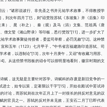
日诏云：“诸邪说诐行、非先圣之书并元祐学术政事，不得教授学
传习，到次年四月丁巳，则“诏焚毁苏轼《东坡集》并《后集》印
张（耒）、晁（补之）、秦（观）及马（涓）文集、范祖禹《唐
僧文莹《湘山野录》等印板，悉行焚毁”[11]，进一步扩大了
祐学术政事聚徒传授者，委监司举察，必罚无赦”[12]。这种禁
宣和五年（1123）七月甲子，“中书省言福建路印造苏轼、司
术者，以违制论”[13]，次年十月庚午，又诏“有收藏习用苏、
14]。从这些禁书毁板的诏令可以很明显地看到，徽宗时期的文
习诗赋，这无疑是主要针对苏学。诗赋科的存废是新旧党争的一
进士，始专以策，定著限以千字”[15]，开始在殿试中罢试诗
科的讨论，而苏轼则在次年正月上了一封很长的持反对意见的议
废诗赋的官员之一。苏轼的反对并未见效，王安石二月丁巳即代表