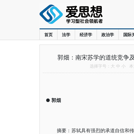
首页
法学
经济学
政治学
国际
郭畑：南宋苏学的道统竞争
选择字号：
大
中
小
本文
●
郭畑
摘要：苏轼具有强烈的承道自信和