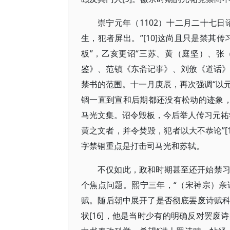
崇宁元年（1102）十二月二十七
生，犯者屏出。”[10]这尚且只是禁其
板”，乙亥更诏“三苏、黄（庭坚）、
鉴》、范镇《东斋记事》、刘攽《道话》、
禁书的范围。十一月庚辰，再次强调“以元
锢一直到宣和后期都还没有松动的迹象，
马光文集。诏令毁板，今后举人传习元祐学
黄之文者，并令焚毁，犯者以大不恭论”[
字禁锢重点是打击司马光和苏轼。
不仅如此，政和时期甚至还开始禁
个焦点问题。熙宁三年，“（宋神宗）亲试
赋。随后朝中展开了是否彻底罢废诗赋
状[16]，他是当时少有的明确反对罢