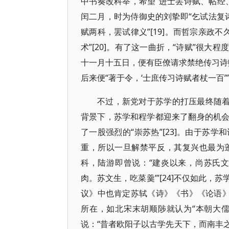
中书奏改科举，希望“进士罢诗赋、帖经、
闰二月，时为侍御史的刘挚即“乞试法复诗
赋两科，罢试律义”[19]。而哲宗亲政
术”[20]。有了这一曲折，“诗赋”很大
十一月十五日，便有臣僚请求禁绝传习诗赋
后来便“著于令，‘士庶传习诗赋者杖一百’”[
不过，新党对于苏学的打压最终随着
背景下，苏学和程学都迎来了翻身的机
了一股强烈的“崇苏热”[23]。由于苏
重，所以一旦解禁平反，其复兴也最为
科，陆游即曾说：“建炎以来，尚苏氏
肉。苏文生，吃菜羹’”[24]不仅如此
议》中也肯定苏轼《诗》《书》《论语》
所在，如北宋末胡顺陟就认为“本朝大儒
说：“昔者欧阳子以古学先天下，而南丰