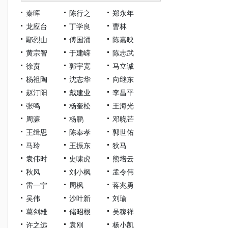
秦晖
陈行之
郑永年
龙应台
丁学良
曹林
鄢烈山
傅国涌
陈嘉映
黄宗智
于建嵘
陈志武
徐贲
郭宇宽
马立诚
杨祖陶
沈志华
向继东
赵汀阳
戴建业
李昌平
张鸣
杨奎松
王海光
周濂
杨鹏
邓晓芒
王缉思
陈奉孝
郭世佑
马玲
王振东
狄马
袁伟时
史啸虎
熊培云
秋风
刘小枫
孟令伟
雷一宁
周枫
蒋兆勇
吴伟
沙叶新
刘瑜
葛剑雄
储昭根
吴稼祥
许之远
袁刚
杨小凯