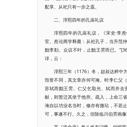
配享、从祀只有一步之遥。
二、淳熙四年的孔庙礼议
淳熙四年的孔庙礼议，《宋史·李
官。焘论两学释奠：从祀孔子，当升范
黜李勣。众议不叶，止黜王雱而已。”[3
详，云：
淳熙三年（1176）冬，赵叔达粹
毁誉不同，其文章亦何可掩。时李仁父
苏轼而黜王雱。仁父乞取光、轼而并去
献，则暂迁其坐于他所。疏入，上命三
淹自以功业名当时，修亦有微玷，不若
可，事遂不行。久之，但除临川伯雱画像而