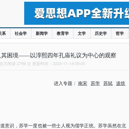
关系
社会学
新闻学
教育学
文学
历史学
哲学
及其困境——以淳熙四年孔庙礼议为中心的观察
共阅读 2798 次 更新时间：2024-11-14 09:05
进入专题：
南宋
苏学
苏轼
道统
传道意识，苏学一度也被一些士人视为儒学正统。苏学虽然在北