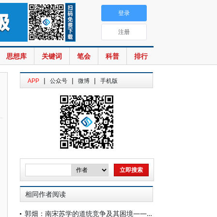
登录
注册
思想库
关键词
笔会
科普
排行
|
|
|
APP
公众号
微博
手机版
相同作者阅读
郭畑：南宋苏学的道统竞争及其困境——以淳熙四年孔庙礼议为中心的观察