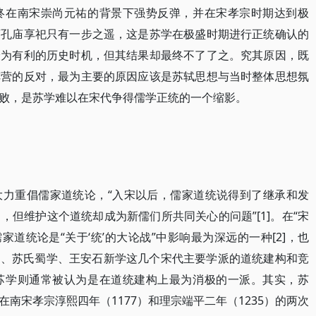
终在南宋崇尚元祐的背景下强势反弹，并在宋孝宗时期达到极
离孔庙享祀只有一步之遥，这是苏学在极盛时期进行正统确认的
最为有利的历史时机，但其结果却最终不了了之。究其原因，既
阵营的反对，最为主要的原因应该是苏轼思想与当时整体思想氛
败，是苏学难以在宋代争得儒学正统的一个缩影。
大力重倡儒家道统论，“入宋以后，儒家道统说得到了继承和发
但维护这个道统却成为新儒们所共同关心的问题”[1]。在“宋
家道统论是“关于‘统’的大论战”中影响最为深远的一种[2]，也
理学、苏氏蜀学、王安石新学这几个宋代主要学派的道统建构和竞
苏学则通常被认为是在道统建构上最为消极的一派。其实，苏
南宋孝宗淳熙四年（1177）和理宗端平二年（1235）的两次