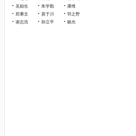
吴励生
朱学勤
潘维
郑秉文
莫于川
羽之野
谢志浩
孙立平
杨光