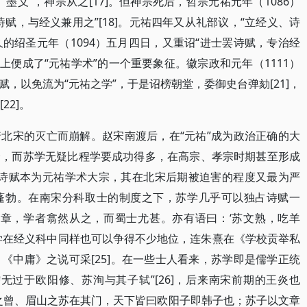
墨义”，神宗从之[17]。但神宗死后，哲宗元祐元年（1086）
赋，与经义兼用之”[18]。元祐四年又从礼部议，“立经义、诗
不久的绍圣元年（1094）五月四日，又重诏“进士罢诗赋，专治经
程度上便成了“元祐学术”的一个重要象征。徽宗政和元年（1111）
，以免流为“元祐之学”，于是诏榜朝堂，委御史台弹劾[21]，
22]。
北宋的灭亡而崩解。赵宋南渡后，在“元祐”成为政治正确的大
会，而苏学无疑比程学要成功得多，在高宗、孝宗时期甚至形成
学和诗赋本为元祐学术大宗，其在北宋后期被迫害的程度又最为严
蓬勃。在南宋分科取士的制度之下，苏学几乎可以独占诗赋一
文章，学者翕然从之，而蜀士尤甚。亦有语曰：‘苏文熟，吃羊
，苏学在经义科中同样也可以争得不少地位，连朱熹在《学校贡举私
《中庸》之说可采[25]。在一些士人看来，苏学即是儒学正统
无过于欧阳修、苏洵与其子轼”[26]，后来南宋前期的王炎也
之曾、眉山之苏在其门，天下皆曰欧阳子即韩子也；苏子以文章