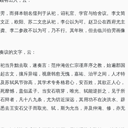
颇有出入，云：
王雱，而择本朝名儒列于从祀，诏礼官、学官与给舍议。李文简
二文正，欧阳、苏二文忠从祀，李公以为可。赵卫公在西府尤主
，龚、李二参政不以为可，乃不行。其年秋，但去临川伯雱画像
奏议的文字，云：
从祀当升黜去取，遂奏言：范仲淹佐仁宗谨庠序之教，始遍郡国
倡起古文，攘斥异端，视唐韩愈无愧，嘉祐、治平之间，人才特
光及苏轼风节弥高，其学术专务格君心，安百姓，其欲正人心，
之死靡憾，盖似孟子。当安石萌芽，唯光、轼能逆折之，见于所
安石辩者，凡十八九条，尤为切近深远，其用功不在决洪水、辟
？悉去王安石父子而取光、轼，斯为允当，并及仲淹、修，亦无