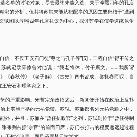
增选名单的讨论对象，尽管最终未能入选。关于淳熙四年的孔庙
精彩的分析，但其将苏轼未能从祀配享的原因主要归结于“遭到
。本文试图以淳熙四年孔庙礼议为中心，探讨苏学在儒学道统竞争
信，不仅王安石门徒“尊之与孔子等”[5]，二程自信“得不传之
远。苏轼记欧阳修曾对他说：“我老将休，付子斯文。……我所谓
《诗》《春秋传》《老子解》《古史》四书皆成。尝抚卷而叹，自
不在王安石和理学家之下。
局势的严重影响。宋哲宗亲政绍述后，新党便开始在政治上反扑
政治上实施严格的元祐党禁。苏轼、苏辙都名列元祐党籍之中，
能外，并且，苏辙在“曾任执政官”之列，苏轼则位于“曾任待制
、张耒则占据“余官”的前面四席，苏门被打击的程度远远超过程
不止于政治迫害，而且还厉禁元祐学术。