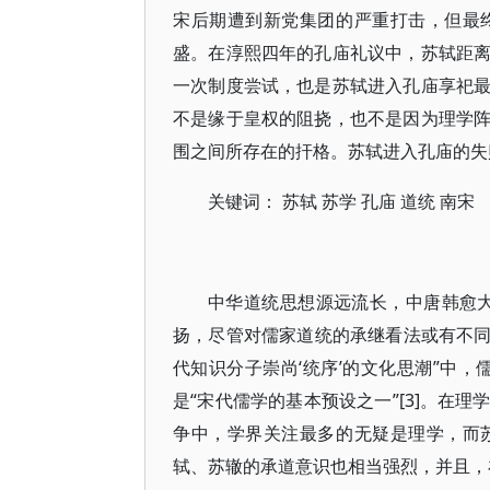
宋后期遭到新党集团的严重打击，但最
盛。在淳熙四年的孔庙礼议中，苏轼距
一次制度尝试，也是苏轼进入孔庙享祀
不是缘于皇权的阻挠，也不是因为理学
围之间所存在的扞格。苏轼进入孔庙的失
关键词： 苏轼 苏学 孔庙 道统 南宋
中华道统思想源远流长，中唐韩愈
扬，尽管对儒家道统的承继看法或有不同，
代知识分子崇尚‘统序’的文化思潮”中，儒
是“宋代儒学的基本预设之一”[3]。在
争中，学界关注最多的无疑是理学，而
轼、苏辙的承道意识也相当强烈，并且，在