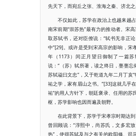
先天下，而宛丘之张、淮海之秦、济北之晁
不仅如此，苏学在政治上也越来越
南宋前期“崇苏热”最有力的推动者。宋高
取苏轼书，还对臣僚说：“轼书无非正论，
中”[29]。或许是受到宋高宗的影响，宋
年（1173）闰正月望日御制了一篇
说：“（苏）轼所著，读之终日，亹亹忘倦
苏轼谥曰文忠”，又于乾道九年二月丁亥“
祐之学，家有眉山之书。”[33]这就几
祐”的用人方针下，朝廷褒录、任用的苏
枢，苏学影响也因而遍及朝野。
在此背景下，苏学于宋孝宗时期达到了
曾回顾说：“淳熙中，尚苏氏，文多宏放；
热”，使得苏轼及与之有关的欧阳修、司