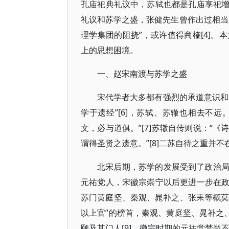
孔庙祀典礼议中，苏轼也都是孔庙享祀
礼议和苏学之盛，张健先生曾作出过相当
理学集团的阻挠”，或许值得商榷[4]
上的思想困境。
一、赵宋南渡与苏学之盛
宋代学者大多都有强烈的承道意识和自
学于遗经”[6]，苏轼、苏辙也相去不
文，必与道俱。”[7]苏辙自传则说：“
谓得圣贤之遗意。”[8]二苏自待之重并
北宋后期，苏学的发展受到了政治
元祐党人，宋徽宗崇宁以后更进一步在
苏门黄庭坚、秦观、晁补之、张耒等概莫
以上官”的榜首，秦观、黄庭坚、晁补之
颐及其门人[9]。徽宗时期的元祐党禁尚