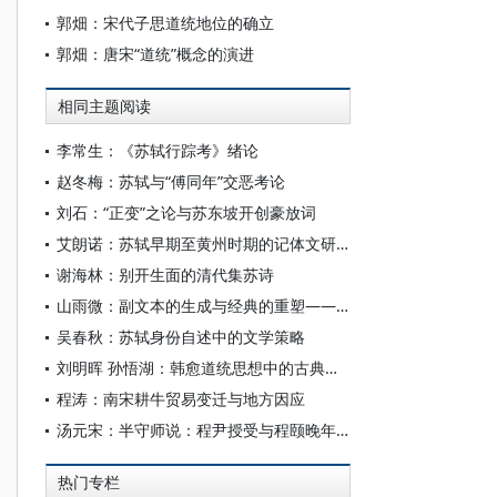
郭畑：宋代子思道统地位的确立
郭畑：唐宋“道统”概念的演进
相同主题阅读
李常生：《苏轼行踪考》绪论
赵冬梅：苏轼与“傅同年”交恶考论
刘石：“正变”之论与苏东坡开创豪放词
艾朗诺：苏轼早期至黄州时期的记体文研究
谢海林：别开生面的清代集苏诗
山雨微：副文本的生成与经典的重塑——苏轼词序的“变”与“辨”
吴春秋：苏轼身份自述中的文学策略
刘明晖 孙悟湖：韩愈道统思想中的古典精神新探
程涛：南宋耕牛贸易变迁与地方因应
汤元宋：半守师说：程尹授受与程颐晚年定论
热门专栏