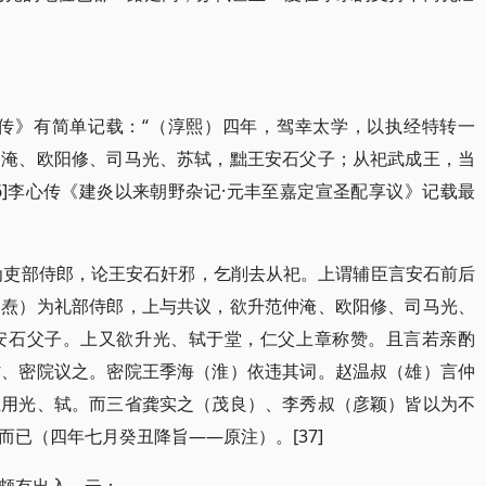
焘传》有简单记载：“（淳熙）四年，驾幸太学，以执经特转一
仲淹、欧阳修、司马光、苏轼，黜王安石父子；从祀武成王，当
6]李心传《建炎以来朝野杂记·元丰至嘉定宣圣配享议》记载最
中为吏部侍郎，论王安石奸邪，乞削去从祀。上谓辅臣言安石前后
（焘）为礼部侍郎，上与共议，欲升范仲淹、欧阳修、司马光、
安石父子。上又欲升光、轼于堂，仁父上章称赞。且言若亲酌
省、密院议之。密院王季海（淮）依违其词。赵温叔（雄）言仲
止用光、轼。而三省龚实之（茂良）、李秀叔（彦颖）皆以为不
已（四年七月癸丑降旨——原注）。[37]