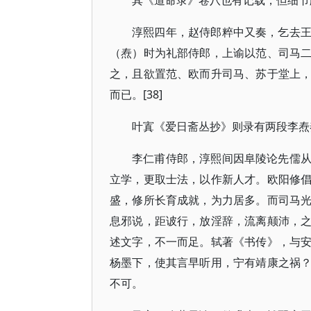
其《道命录》卷八也有记载，但细节
淳熙四年，赵侍郎粹中又奏，乞去
（焘）时为礼部侍郎，上谕以范、司马
之，且欲置范、欧而升司马、苏于堂上
而已。[38]
叶寘《爱日斋丛抄》则录有两段李焘
李仁甫侍郎，淳熙间因阜陵论先儒
立学，更取士法，以作新人才。欧阳修
盛，修所长育成就，为力居多。而司马
息邪说，距诐行，放淫辞，流离颠沛，
述文字，不一而足。轼著《书传》，与
杨墨下，使其言早听用，宁有靖康之祸
不可。