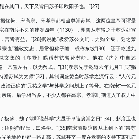
在其门，天下又皆曰苏子即欧阳子也。”[27]
占据优势。宋高宗、宋孝宗都相当尊崇苏轼，这两位皇帝可谓是
宗在南渡不久的建炎四年（1130），即曾从苏辙之子苏迟处宣
言皆有益。”[28]据说他“极爱苏公文词，力购全集，刻之禁
孝宗也“雅敬文忠，居常但称子瞻，或称东坡”[30]，还于乾道九
苏轼文集的《序赞》赐赠苏轼曾孙苏峤。他在《序》中自述
，常置左右，以为矜式。”[31]孝宗先于乾道六年九月壬辰“赐
特赠苏轼为太师”[32]，其制词盛赞当时苏学之流行云：“人传元
乎在政治正确的“元祐之学”与苏学之间划上了等号。在南宋“一色元
氏亲属、后学相当多，不少人都在高宗、孝宗时期进入了权力中
极盛，魏了翁即说苏学“大显于阜陵褒崇之日”[34]，赵彦卫也
绍熙尚程氏，曰洛学。”[35]南宋前期这股从上到下的“崇苏
马光的地位也都一路走高，苏轼甚至一度在孝宗的支持下离孔庙