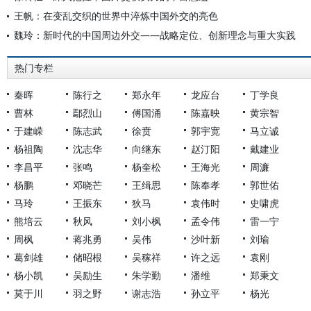
王帆：在变乱交织的世界中淬炼中国外交的亮色
魏玲：新时代的中国周边外交——战略定位、创新理念与重大实践
热门专栏
秦晖
陈行之
郑永年
龙应台
丁学良
曹林
鄢烈山
傅国涌
陈嘉映
黄宗智
于建嵘
陈志武
徐贲
郭宇宽
马立诚
杨祖陶
沈志华
向继东
赵汀阳
戴建业
李昌平
张鸣
杨奎松
王海光
周濂
杨鹏
邓晓芒
王缉思
陈奉孝
郭世佑
马玲
王振东
狄马
袁伟时
史啸虎
熊培云
秋风
刘小枫
孟令伟
雷一宁
周枫
蒋兆勇
吴伟
沙叶新
刘瑜
葛剑雄
储昭根
吴稼祥
许之远
袁刚
杨小凯
吴励生
朱学勤
潘维
郑秉文
莫于川
羽之野
谢志浩
孙立平
杨光