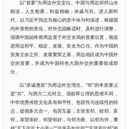
以“首要”为周边外交定位。中国与周边邻邦山水
相连，人文相通，利益相融，休戚与共。进入新时
代，以习近平同志为核心的党中央与时俱进，根据国
内外形势的变化，对外交战略适时、及时进行调整，
强调中国始终将周边置于外交全局的首要位置，视促
进周边和平、稳定、发展、安全为己任。作为中国的
安身立命之所、发展繁荣之基，周边地区成为中国外
交的首要，并成为中国特色大国外交的重要组成部
分。
以“亲诚惠容”为周边外交理念。“邻”的本质要义
是“共”。与西方二元对立、强权即公理的思维不同，
中华优秀传统文化具有和平性、包容性与连续性的特
点，提倡多元合一、包容互鉴，主张安邻、睦邻、富
邻，亲望亲好、邻望邻好，与邻为善、以邻为伴，秉
持“天下远近大小若一”“远亲不如近邻”“天涯若比邻”的