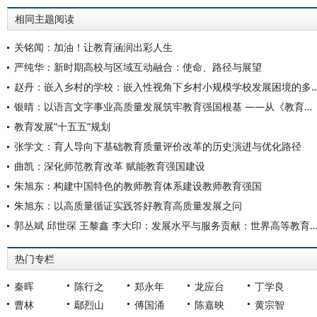
相同主题阅读
关铭闻：加油！让教育涵润出彩人生
严纯华：新时期高校与区域互动融合：使命、路径与展望
赵丹：嵌入乡村的学校：嵌入性视角下乡村小规模学校发展困
银晴：以语言文字事业高质量发展筑牢教育强国根基 ——从《教育发展“十五五”规划》看语言文字工作的时代使命
教育发展“十五五”规划
张学文：育人导向下基础教育质量评价改革的历史演进与优化路径
曲凯：深化师范教育改革 赋能教育强国建设
朱旭东：构建中国特色的教师教育体系建设教师教育强国
朱旭东：以高质量循证实践答好教育高质量发展之问
郭丛斌 邱世琛 王黎鑫 李大印：发展水平与服务贡献：世界高等教育发展指数指标
热门专栏
秦晖
陈行之
郑永年
龙应台
丁学良
曹林
鄢烈山
傅国涌
陈嘉映
黄宗智