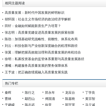
相同主题阅读
高质量发展：新时代中国发展的鲜明标识
胡怀国：社会主义市场经济的政治经济学解析
田轩：金融如何赋能新质生产力培育？
张志明：高质量党建促进高质量发展的探索创新
陈劲：加强基础研究战略性、前瞻性、体系化布局
刘云：科技创新与产业创新深度融合的机理和路径
张翼：理解把握高效能治理和高质量发展的有机结合
徐明：私募投资基金的监管体系重塑与高质量发展路径
潘曦：构建服务高质量发展的警务保障体系
王予波：把正确政绩观融入高质量发展实践
热门专栏
秦晖
陈行之
郑永年
龙应台
丁学良
曹林
鄢烈山
傅国涌
陈嘉映
黄宗智
于建嵘
陈志武
徐贲
郭宇宽
马立诚