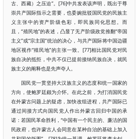
古、西藏）之压迫”。[76]中共发表该声明，既出于尊
崇共产国际指示之需要，也委婉批驳国民党的民族主
义主张中的资产阶级色彩，即民族同化思想。而
且，“殖民地”的表述，凸显了无产阶级政党推翻“帝国
主义”或“宗主国”统治的决心，与共产国际将中国边疆
地区视作“殖民地”的主张一致。[77]相比国民党对民
族自决的抵拒，中共不仅已提前接纳民族自决，就民
族主义的阐释也是先声夺人。
国民党一贯坚持大汉族主义的态度和统一国家的
方向，使鲍罗廷颇为介怀。在此之前，为打消国民党
在外蒙古问题上的疑虑，加快改组进程，共产国际已
通过间接方式向国民党人作出外蒙古回归中国的承
诺：若国民革命胜利，“中国有一个民主的、廉洁的国
民政府，也许蒙古人会同意在某种自治的基础上加入
共和国的版图”。[78]为统一基调，鲍罗廷将李大钊、