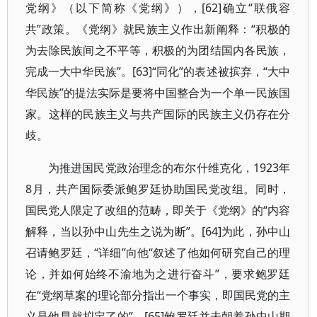
党纲》（以下简称《党纲》），[62]确立“联俄容
共”政策。《党纲》就民族主义作出新阐释：“积极的
为去除民族间之不平等，积极的为团结国内各民族，
完成一大中华民族”。[63]“同化”的表述被摈弃，“大中
华民族”的提法实际是要将中国整合为一个单一民族国
家。这样的民族主义与共产国际的民族主义仍存在分
歧。
为推进国民党政治理念的布尔什维克化，1923年
8月，共产国际委派鲍罗廷协助国民党改组。同时，
国民党人限定了改组的范畴，即关于《党纲》的“内容
解释，当以孙中山先生之说为断”。[64]为此，孙中山
召请鲍罗廷，“详细”向他“叙述了他如何研究自己的理
论，并如何始终不渝地为之进行奋斗”，要求鲍罗廷
在“党纲草案的理论部分指出一个事实，即国民党的主
义是他早就拟定了的”。[65]鲍罗廷并未朝着孙中山期