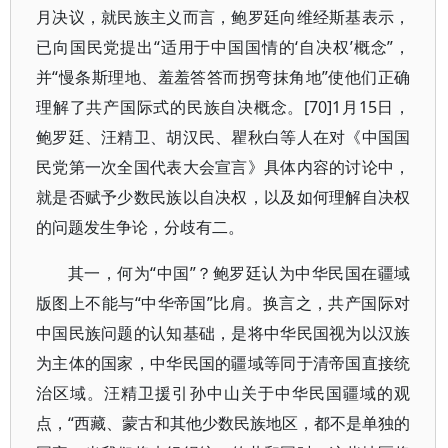
月决议，就民族主义而言，鲍罗廷向维经斯基表示，
已向国民党提出“适用于中国国情的‘自决权’概念”，
并“慢条斯理地、羞羞答答而拐弯抹角地”使他们正确
理解了共产国际式的民族自决概念。[70]1月15日，
鲍罗廷、汪精卫、胡汉民、瞿秋白等人在对《中国国
民党第一次全国代表大会宣言》具体内容的讨论中，
就是否赋予少数民族以自决权，以及如何理解自决权
的问题发生争论，分歧有二。
其一，何为“中国”？鲍罗廷认为中华民国在疆域
版图上不能与“中华帝国”比肩。换言之，共产国际对
中国民族问题的认知基础，是将中华民国视为以汉族
为主体的国家，中华民国的疆域等同于清帝国直接统
治区域。汪精卫援引孙中山关于中华民国疆域的观
点，“西藏、蒙古和其他少数民族地区，都不是单独的