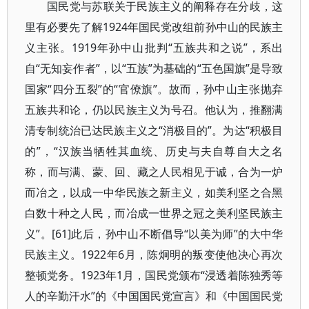
国民党与苏联关于民族主义的阐释存在分歧，这
里有必要先了解1924年国民党改组前孙中山的民族主
义主张。1919年孙中山批判“五族共和之说”，系出
自“无知妄作者”，以“五族”为基础的“五色国旗”是导致
国家“四分五裂”的“官僚旗”。故而，孙中山主张抛弃
五族共和论，仍以民族主义为号召。他认为，推翻满
清专制统治已达民族主义之“消极目的”。为达“积极目
的”，“汉族当牺牲其血统、历史与夫自尊自大之名
称，而与满、蒙、回、藏之人民相见于诚，合为一炉
而冶之，以成一中华民族之新主义，如美利坚之合黑
白数十种之人民，而冶成一世界之冠之美利坚民族主
义”。[61]此后，孙中山不断倡导“以美为师”的大中华
民族主义。1922年6月，陈炯明的叛变使他决心再次
整顿党务。1923年1月，国民党颁布“浸透着陈独秀等
人的辛勤汗水”的《中国国民党宣言》和《中国国民党