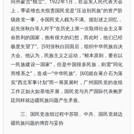
同外蒙古“独立”。1922年1月，在远东人民代表大会
上，季诺维也夫指责国民党是“压迫别民族”的资产阶
级政党一事，令国民党人颇为不满。据彭述之回忆，
起先张秋白等人对于“在历史上第一次取得社会主义革
命胜利的国家，抱有很大的幻想，而此时，他们已经
极度失望了”。[59]张秋白回国后，组织中华民族自决
大会。他认为，民族主义之运动，“根本原则，要在以
一民族建设一国家”，但是中国很多民族，则需“同化
而维系之”，造成一“中华民族”。[60]就在蒋介石为落
实“西北军事计划”而一筹莫展时，广州国民党的改组
工作正如火如荼地开展，国民党与共产国际代表鲍罗
廷同样就边疆民族问题产生矛盾。
三、国民党改组过程中苏联、中共、国民党就边
疆民族问题的博弈与妥协