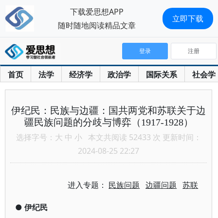
下载爱思想APP
立即下载
随时随地阅读精品文章
登录
注册
首页
法学
经济学
政治学
国际关系
社会学
伊纪民：民族与边疆：国共两党和苏联关于边
疆民族问题的分歧与博弈（1917-1928）
选择字号：
大
中
小
本文共阅读 52433 次 更新时间：
2024-08-25 22:27
进入专题：
民族问题
边疆问题
苏联
●
伊纪民