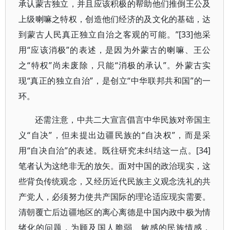
承认蒙古独立，并且应该积极的帮助他们推倒王公及
上级喇嘛之特权，创造他们经济的及文化的基础，达
到蒙古人民真正独立自治之客观的可能。”[33]他采
用“应该消极”的表述，是因为外蒙古的喇嘛、王公
之“特权”尚未废除，只能“消极的承认”。外蒙古实
现“真正的独立自治”，是创立“中华联邦共和国”的一
环。
还需注意，中共二大宣言倡言中华民族对帝国主
义“自决”，但未提出边疆民族的“自决权”，而是采
用“自决自治”的表述。既往研究未纠结这一点。[34]
笔者认为这绝非无的放矢。面对中国的政治现实，这
些背负传统观念，又经历近代民族主义观念洗礼的共
产党人，必须努力使共产国际的理论适应现实需要。
清朝覆亡后边疆地区的离心离德是中国内政中极为情
绪化的问题，为顾及国人脆弱、敏感的民族情感，