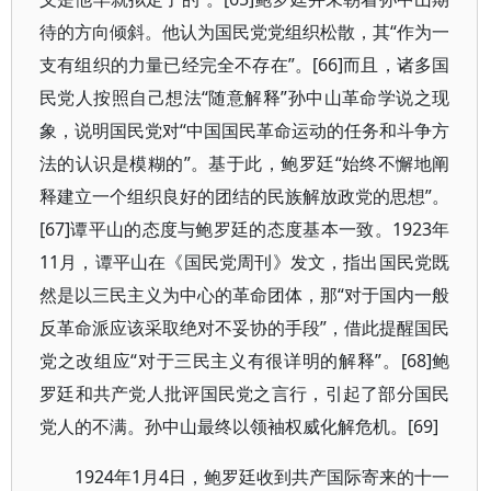
待的方向倾斜。他认为国民党党组织松散，其“作为一
支有组织的力量已经完全不存在”。[66]而且，诸多国
民党人按照自己想法“随意解释”孙中山革命学说之现
象，说明国民党对“中国国民革命运动的任务和斗争方
法的认识是模糊的”。基于此，鲍罗廷“始终不懈地阐
释建立一个组织良好的团结的民族解放政党的思想”。
[67]谭平山的态度与鲍罗廷的态度基本一致。1923年
11月，谭平山在《国民党周刊》发文，指出国民党既
然是以三民主义为中心的革命团体，那“对于国内一般
反革命派应该采取绝对不妥协的手段”，借此提醒国民
党之改组应“对于三民主义有很详明的解释”。[68]鲍
罗廷和共产党人批评国民党之言行，引起了部分国民
党人的不满。孙中山最终以领袖权威化解危机。[69]
1924年1月4日，鲍罗廷收到共产国际寄来的十一