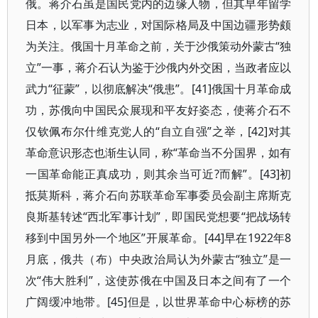
俄。蒋介石虽是国民党内的边缘人物，但其早年留学
日本，以军事为志业，对国际格局及中国边疆形势颇
为关注。俄国十月革命之前，关于沙俄策动外蒙古“独
立”一事，蒋介石认为鉴于沙俄内外交困，当政者应以
武力“征蒙”，以彻底解决“俄患”。[41]俄国十月革命成
功，苏俄向中国民众展现和平友好姿态，使蒋介石不
仅钦佩布尔什维克党人的“自立自强”之举，[42]对其
革命意识形态也渐生认同，称“革命当不分国界，如有
一国革命能正真成功，则其余当可近?而解”。[43]初
抵莫斯科，蒋介石向苏联革命军事委员会副主席斯克
良斯基转述“西北军事计划”，即国民党想要“把战场转
移到中国另外一个地区”开展革命。[44]早在1922年8
月底，俄共（布）中央政治局认为外蒙古“独立”是一
次“伟大胜利”，这使苏俄在中国及日本之间有了一个
广阔缓冲地带。[45]但是，以世界革命中心标榜的苏