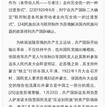
作为（各劳动人民——引者注）走向完全统一的一种
过渡形式”。[23]1920年6月，列宁在共产国际二大确
定“联邦制是各民族劳动者走向完全统一的过渡形
式”。[24]民族自决与联邦制作为苏俄解决国内民族问
题的政策得到共产国际确认。
为铸就追随苏俄的共产主义运动，共产国际开始
输出革命，不仅扶持中共，也向国民党抛出橄榄枝。
张国焘等共产党人与张秋白等国民党人赴莫斯科参加
远东人民代表大会即是明证。赴苏俄之前，其支持外
蒙古“独立”行径令国人不满。1922年1月大会召开
时，国民党人要求苏俄归还外蒙古。张国焘向大会提
交的报告也流露出外蒙古是中国之一部分的观点。
[25]这使苏俄警惕。1月23日，共产国际远东局负责
人萨发诺夫指责国民党是“压迫别民族”的资产阶级政
党，声言“凡是压迫别民族的民族永远是不能自由