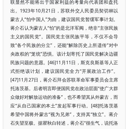
联显然不能将出于国家利益的考量向代表团和盘托
出。1923年10月21日，苏联外交人民委员契切林以
蒙古人“怕中国人”为由，建议国民党暂缓军事计划。
蒋介石认为蒙古人“怕”的是北洋军阀，绝非“主张民族
主义的国民党”。国民党主张民族平等，不仅不会导
致“各个民族的分立”，还能“解除历史上所遗传”对中
央政权的“笼统”恐惧。该计划寄托了国民党解决边疆
民族问题的意愿。[46]11月11日，斯克良斯基等人正
式拒绝该计划，建议国民党全力“开展政治工作”。
[47]11月27日，蒋介石拜会苏联革命军事委员会主席
托洛茨基。后者明言即便国民党在政治层面“使广大群
众做好对解放运动的准备”，也不希望其从外蒙古，而
应“从自己国家的本土”发起军事行动。[48]托洛茨基
希望中国将外蒙古“视为兄弟”，支持其“独立”。蒋介
石失望至极。据瞿秋白转述，蒋介石“很生气，说托洛