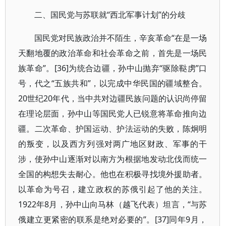
二、国民党与苏联就“西北军事计划”的分歧
国民党对民族政治并不陌生，辛亥革命“在是一场
天翻地覆的政治革命和社会革命之前，首先是一场民
族革命”。[36]为统合边疆，孙中山抛弃“驱除鞑虏”口
号，代之“五族共和”，以完成中华民国的疆域整合。
20世纪20年代，当中共对边疆民族问题的认识尚停留
在理论层面，孙中山等国民党人已锐意将革命推向边
疆。二次革命、护国运动、护法运动的失败，陈炯明
的叛变，以及西方列强对两广地区财政、军事的干
涉，使孙中山逐渐对以南方为根据地发动北伐而统一
全国的构想失去耐心。他也在积极寻找境外援助者。
以革命为号召，建立政权的苏俄引起了他的关注。
1922年8月，孙中山向马林（越飞代表）坦言，“与苏
俄建立更紧密的联系是绝对必要的”。[37]同年9月，