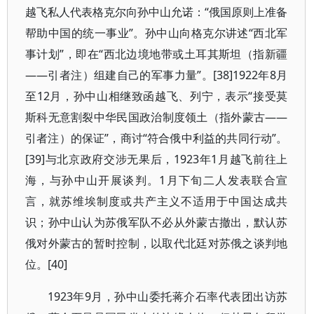
越飞私人代表格克尔向孙中山允诺：“俄国原则上准备
帮助中国的统一事业”。孙中山向格克尔讲述“西北军
事计划”，即在“西北边境地带或土耳其斯坦（指新疆
——引者注）组建自己的军事力量”。[38]1922年8月
至12月，孙中山相继致函越飞、列宁，表示“接受莫
斯科无意割裂中华民国政治制度领土（指外蒙古——
引者注）的保证”，商讨“符合俄中利益的共同行动”。
[39]与北京政府交涉无果后，1923年1月越飞前往上
海，与孙中山开展谈判。1月下旬二人发表联合宣
言，就苏维埃制度或共产主义不适用于中国达成共
识；孙中山认为苏俄军队不必从外蒙古撤出，默认苏
俄对外蒙古的暂时控制，以取代北廷对苏俄之谈判地
位。[40]
1923年9月，孙中山委托蒋介石率代表团出访苏