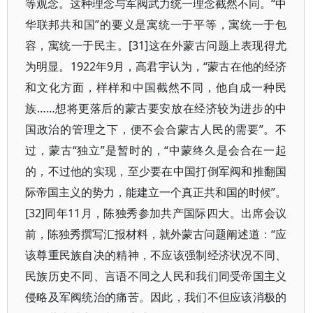
等观念。这种理念与军阀武力统一理念截然不同。“中
华联邦共和国”的要义是寓统一于平等，寓统一于包
容，寓统一于民主。[31]这在外蒙古问题上表现得尤
为明显。1922年9月，高君宇认为，“蒙古在他的经济
和文化方面，样样和中国截然不同，他自成一种民
族……想将更落后的蒙古要安放在经济较为进步的中
国政治的管理之下，便不会合蒙古人民的需要”。不
过，蒙古“独立”是暂时的，“中蒙终久是会合在一起
的，不过他的实现，至少要在中国打倒军阀和推翻国
际帝国主义的势力，能建立一个真正共和国的时候”。
[32]同年11月，陈独秀参加共产国际四大。出席会议
前，陈独秀撰写汇报材料，就外蒙古问题阐述道：“应
该尊重民族自决的精神，不应该强制经济状况不同、
民族历史不同、言语不同之人民和我们同受帝国主义
侵略及军阀统治的痛苦。因此，我们不但应该消极的