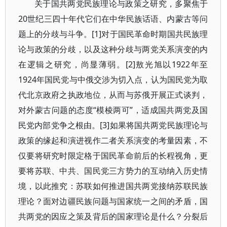
关于国共两党民族理论与政策之研究，多聚焦于
20世纪三四十年代它们在中华民族话语、内蒙古等问
题上的分歧与斗争。[1]对于国民革命时期国共民族理
论与政策的分歧，以及这种分歧与两党关系演变的内
在逻辑之研究，尚显薄弱。[2]敖光旭以1922年至
1924年国民党与中俄交涉为切入点，认为国民党为取
代北京政府之执政地位，从而与苏俄开展正式谈判，
对外蒙古问题的态度“模棱两可”，适成国共两党及国
民党内部党争之根由。[3]如果将国共两党民族理论与
政策的缘起和演进视作二者关系演变的考量因素，不
仅要将研究时限定格于国民革命前后的长程视角，更
要将苏联、中共、国民党三方势力的互动纳入历史情
境，以此推究：苏联如何推进国共两党接纳苏联民族
理论？面对边疆民族问题与国家统一之间的矛盾，国
共两党的因应之策及背后的国家理论是什么？分裂后