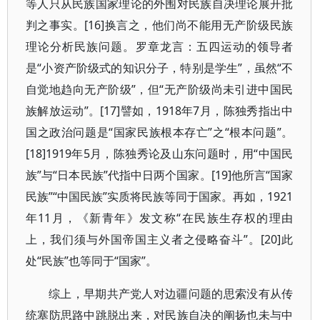
等人只从民族国家理论的外围对民族自决理论展开批
判之事实。[16]换言之，他们尚不能用无产阶级民族
理论分析民族问题。罗章龙言：五四运动的领导者
是“小资产阶级式的知识分子，特别是学生”，虽然“不
自觉地趋向无产阶级”，但“无产阶级尚未引进中国民
族解放运动”。[17]譬如，1918年7月，陈独秀指出中
国之政治问题是“国家民族根本存亡”之“根本问题”。
[18]1919年5月，陈独秀论及山东问题时，用“中国民
族”与“日本民族”代指中日两个国家。[19]他所言“国家
民族”“中国民族”实质将民族等同于国家。再如，1921
年11月，《新青年》发文称“在民族生存权的理由
上，我们须与外国帝国主义者之侵略奋斗”。[20]此
处“民族”也等同于“国家”。
综上，早期共产党人对边疆问题的思索没有从传
统塞防思路中跳脱出来，对民族自决的阐扬也未与中