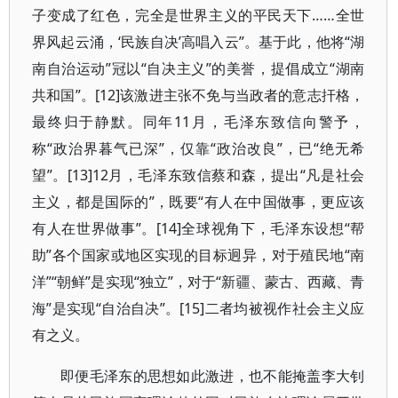
子变成了红色，完全是世界主义的平民天下……全世
界风起云涌，‘民族自决’高唱入云”。基于此，他将“湖
南自治运动”冠以“自决主义”的美誉，提倡成立“湖南
共和国”。[12]该激进主张不免与当政者的意志扞格，
最终归于静默。同年11月，毛泽东致信向警予，
称“政治界暮气已深”，仅靠“政治改良”，已“绝无希
望”。[13]12月，毛泽东致信蔡和森，提出“凡是社会
主义，都是国际的”，既要“有人在中国做事，更应该
有人在世界做事”。[14]全球视角下，毛泽东设想“帮
助”各个国家或地区实现的目标迥异，对于殖民地“南
洋”“朝鲜”是实现“独立”，对于“新疆、蒙古、西藏、青
海”是实现“自治自决”。[15]二者均被视作社会主义应
有之义。
即便毛泽东的思想如此激进，也不能掩盖李大钊