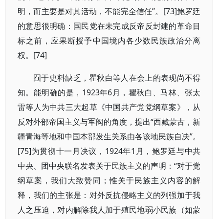
明，而主要是对其活动，不能完全信任”。[73]鲍罗廷
的意思很明确：国民党在未完成反帝反封建的革命目
标之前，应果断授予中国境内各少数民族政治分离
权。[74]
囿于史料缺乏，瞿秋白等人在会上的表现尚不得
知。能明确的是，1923年6月，瞿秋白、马林、张太
雷等人为中共三大起草《中国共产党党纲草案》，从
反对外部帝国主义与军阀的角度，提出“西藏蒙古，新
疆青海等地和中国本部发生关系由各该地民族自决”。
[75]为贯彻十一月决议，1924年1月，鲍罗廷与中共
中央、团中央联名发表关于民族主义的声明：“对于党
纲草案，我们大致赞同；惟关于民族主义内容的解
释，我们的主张是：对外反抗侵略主义的列强加于我
人之压迫，对内解除我人加于殖民地弱小民族（如蒙