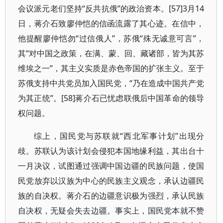
会议派元老们坚持“反共抗俄”的政治资本。[57]3月14
日，蒋介石致廖仲恺的信函流露了其心迹。在信中，
他提醒廖仲恺勿“过信俄人”，苏俄“殊无诚意可言”，
其“对中国之政策，在满、蒙、回、藏诸部，皆为其苏
维埃之一”，其主义实质是赤色帝国的扩张主义。至于
苏俄支持中共党员加入国民党，“乃在造成中国共产党
为其正统”。[58]蒋介石已忧虑联俄后中国革命的领导
权问题。
综上，国民党与苏联就“西北军事计划”出现分
歧。苏联认为该计划会侵犯本国地缘利益，其出台十
一月决议，试图通过强调中国边疆的民族问题，使国
民党放弃以汉族为中心的民族主义观念，承认边疆民
族的自决权。蒋介石的边疆意识极为强烈，承认民族
自决权，无疑会失去边疆。事实上，国民党本就不赞