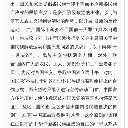
出，国民党宽泛提倡各民族一律平等而不承诺各民族
自决权的民族主义，是资产阶级政党的主张。[51]为
使其民族主义得到更清晰的阐释，以开展“健康的反帝
运动”，共产国际于蒋介石回国前一天即11月28日通
过一份决议（即《共产国际执行委员会主席团关于中
国民族解放运动和国民党问题的决议》，以下简称“十
一月决议”）。民族主义包括两个方面：对外，联
合“国内广大的农民、工人、知识分子和工商业者各阶
层”，为反对帝国主义、争取中国独立而斗争；对内，
国民党“不要忙于同这些少数民族建立某种组织上的合
作形式，而应暂时只限于进行宣传鼓动工作”。中国官
方多年压迫，使“少数民族对国民党的宣言也持怀疑态
度”。因此，国民党“应公开提出国内各民族自决的原
则”，以便“中国革命取得胜利以后，这个原则能体现
在由以前的中华帝国各民族组成的自由的中华联邦共