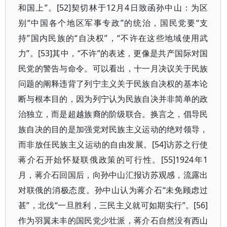
和国上”。[52]契切林于12月4日致函孙中山：为区
别“中国各个地区军事专政”的统治，国民党要“支
持”国内民族的“自决权”，“不许在这些地域使用武
力”。[53]其中，“不许”的表述，更像是共产国际对国
民党的警告与命令。可以看出，十一月决议关于民族
问题的阐释违背了列宁主义关于民族自决权的基本论
断与根本目的，因为列宁认为民族自决并非简单的政
治独立，而是超越族裔的阶级联合。换言之，倡导民
族自决的目的是加强党对民族主义运动的绝对领导，
而非放任民族主义运动的自由发展。[54]访苏之行使
蒋介石开始怀疑联俄政策的可行性。[55]1924年1
月，蒋介石回国后，向孙中山汇报访苏观感，流露出
对联俄的消极态度。孙中山认为蒋介石“未免顾虑过
甚”，北伐“一旦胜利，三民主义就可如期实行”。[56]
作为羽翼未丰的国民党少壮派，蒋介石自然没有西山