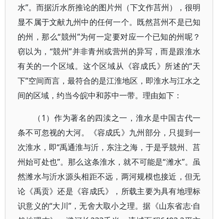
水”。而据沂水所推论的图片州（下文作莒州），很明
显不属于文献九州中的任何一个。既然莒州不是已知
的州，那么“競州”为何一定要对应一个已知的州呢？
窃以为，“競州”并非青州或营州的异写，而是跟淮水
有关的一个区域。这个区域从《容成氏》所述的“天
下”空间而言，最符合的是江淮地区，即淮水与江水之
间的区域，约当今皖中和苏中一带。理由如下：
（1）作为著名的四渎之一，淮水是中国古代一
条不可忽视的大河。《容成氏》九州部分，只提到一
次淮水，即“禹通淮与沂，东注之海，于是乎競州、莒
州始可处也”。那么这条淮水，就不可能是“潍水”。虽
然潍水与沂水源头相距不远，两河规模也接近，但无
论《禹贡》还是《容成氏》，所载主要为具有地理标
识意义的“大川”，无舍大取小之理。据《山东省志·自