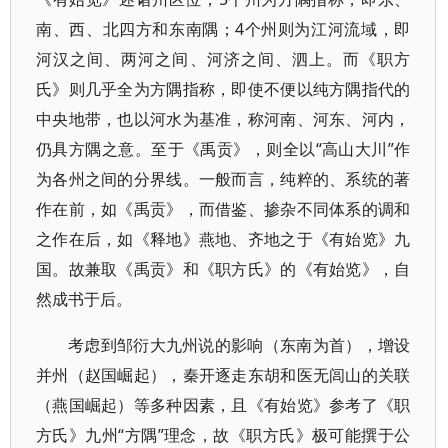
南、西、北四方和东南隅；4个州则为江河流域，即
河汉之间、两河之间、河济之间、泗上。而《职方
氏》则几乎全为方隅指称，即使不便以纯方隅指代的
中央地带，也以河水为基准，称河南、河东、河内，
仍具方隅之意。至于《禹贡》，则全以“高山大川”作
为各州之间的分界线。一般而言，纯粹的、系统的著
作在前，如《禹贡》，而借鉴、掺杂不同体系的调和
之作在后，如《释地》燕地、齐地之于《有始览》九
国。故兼取《禹贡》和《职方氏》的《有始览》，自
然成书于后。
考虑到邹衍大九州说的影响（东南为首），增设
并州（赵国崛起），秦开逐走东胡和医无闾山的关联
（燕国崛起）等多种因素，且《有始览》参考了《职
方氏》九州“方隅”理念，故《职方氏》极可能撰于公