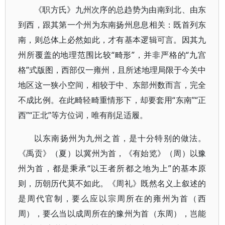
《职方氏》九州次序的总趋势为由南到北、由东
到西，跟其第一个州为东南扬州息息相关：既首列东
南，则总体上必然如此，才有基本逻辑可言。因其九
州所覆盖的地理范围比较“畸形”，并非严格的“九宫
格”式版图，西部仅一雍州，且所述地理局限于今关中
地区这一狭小空间，相较于中、东部州数而言，完全
不成比例。在此畸轻畸重情形下，却要套用“东南”“正
西”“正北”等方位词，唯有削足适履。
以东南扬州为九州之首，是十分特别的做法。
《禹贡》（夏）以冀州为首，《有始览》（周）以豫
州为首，都是秉承“以王者所都之地为上”的基本原
则，历朝历代莫不如此。《周礼》既然名义上叙述的
是周代官制，要么应以宗周所在的雍州为首（西
周），要么当以成周所在的豫州为首（东周），岂能