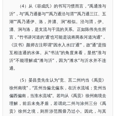
（4）从《容成氏》的书写习惯而言，“禹通淮与
沂”，与“禹乃通蒌与”“禹乃通泾与渭”“禹乃通三江、五
湖”“禹乃通伊、洛，并瀍、涧”相似。泾与渭，伊、
瀍、涧与洛，是支流与干流的关系。正如陈伟先生所
言，“竹书讲河道的‘通’也可能是说将两条河道沟通”，
《汉书》颜师古注即谓“因水入水曰‘通’”，故“通”是指
互相连通的水体。从“书法”的角度来看，显然“淮与
沂”不能理解成“潍与沂”，因为“潍水”与沂水并不连
通。
（5）晏昌贵先生认为“竞、莒二州约当《禹贡》
徐州南境”，“莒州当偏北偏东，在沂水流域；竞州当
偏西偏南，当淮水流域”。若均从《禹贡》徐州南境去
理解，前后未免矛盾，若谓此二州与涂州三分《禹
贡》徐州之境，则所涉范围毋乃过小。因此，与其