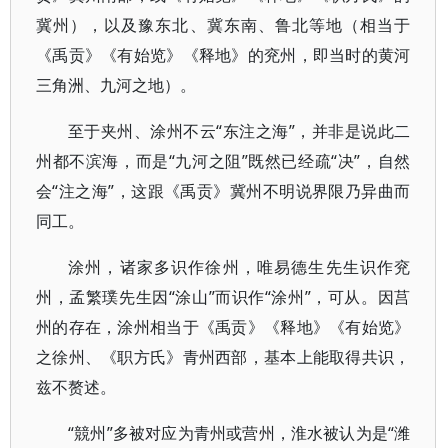
冀州），以及豫东北、冀东南、鲁北等地（相当于
《禹贡》《有始览》《释地》的兖州，即当时的黄河
三角洲、九河之地）。
至于夹州、涂州不云“东注之海”，并非是说此二
州都不滨海，而是“九河之阻”既然已经疏“决”，自然
会“注之海”，这跟《禹贡》冀州不明说界限乃异曲而
同工。
涂州，诸家多识作徐州，唯易德生先生识作兖
州，孟繁璞先生因“涂山”而识作“涂州”，可从。因莒
州的存在，涂州相当于《禹贡》《释地》《有始览》
之徐州、《职方氏》青州西部，基本上能取得共识，
兹不赘述。
“競州”多被对应为青州或营州，淮水被认为是“潍