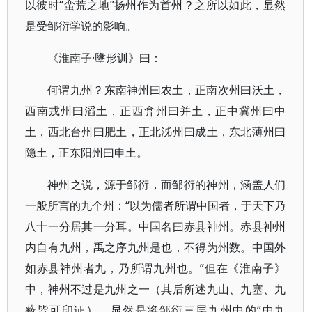
以彼时“蛮荒之地”扬州作为首州？之所以如此，显然
是受邹衍学说的影响。
《淮南子·墬形训》曰：
何谓九州？东南神州曰农土，正南次州曰沃土，
西南戎州曰滔土，正西弇州曰并土，正中冀州曰中
土，西北台州曰肥土，正北泲州曰成土，东北薄州曰
隐土，正东阳州曰申土。
神州之说，源于邹衍，而邹衍的神州，涵盖人们
一般所言的九个州：“以为儒者所谓中国者，于天下乃
八十一分居其一分耳。中国名曰赤县神州。赤县神州
内自有九州，禹之序九州是也，不得为州数。中国外
如赤县神州者九，乃所谓九州也。”但在《淮南子》
中，神州不过是九州之一（其后所述九山、九塞、九
薮皆可印证），显然是将邹衍三层九州中的“中九