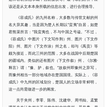
该还是从文本本身所载的信息出发，进行合理推导。
《容成氏》的九州名称，大多数与传世文献的州
名大异其趣，当是因为楚人长期以“蛮夷”自居，如楚
君熊渠所言：“我蛮夷也，不与中国之号谥。”不过，
《容成氏》中图片（下文写作荆）州、图片（下文作
阳）州、图片（下文作涂）州之名，却与《禹贡》等
颇为接近，而此三州的范围，大多在战国中后期楚国
的疆域内。类似的还有图片（下文作叙）州，《尔雅·
释言》谓：“豫、胪，叙也。”故叙州即豫州之异写，
而豫州相当一部分地域亦在楚国国境。实际上，《容
成氏》中九州的区域划分，楚国人的立场非常鲜明，
这一点尚需做进一步的阐发。
关于夹州，李零、陈伟、沈建华、周书灿、孟繁