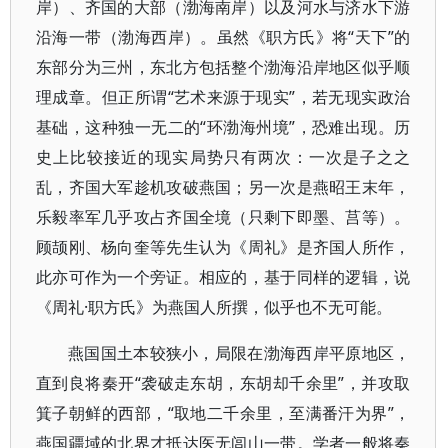
岸）、齐国的大部（渤海南岸）以及河水与济水下游
沿海一带（渤海西岸）。虽然《职方氏》将“天下”的
东部分为三州，东北方包括整个渤海沿岸地区似乎顺
理成章。但正所谓“艺术来源于现实”，若无现实政治
基础，这种独一无二的“环渤海州境”，恐难出现。历
史上比较接近的现实局势只有两次：一次是子之之
乱，齐国大军趁机攻破燕国；另一次是燕昭王末年，
乐毅率军几乎攻占齐国全境（只剩下即墨、莒等）。
顾颉刚、杨向奎等先生认为《周礼》是齐国人所作，
此亦可作为一个旁证。相应的，基于同样的逻辑，说
《周礼·职方氏》为燕国人所撰，似乎也不无可能。
燕国国土本较狭小，局限在渤海西岸平原地区，
直到良将秦开“袭破走东胡，东胡却千余里”，并攻取
箕子朝鲜的西部，“取地二千余里，至满番汗为界”，
燕国疆域的北界才抵达医无闾山一带。学者一般将秦