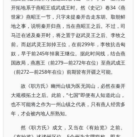
开拓地系于燕昭王或武成王时。然《史记》卷34《燕
世家》燕昭王一节，只字未提秦开击走东胡、取朝鲜
地之事，说明秦开归燕，当在燕昭王之后。不过，司
马迁在述及秦开时，将之置于赵武灵王之后、李牧之
前。而赵武灵王卸掉王位，在前299年，李牧抗击匈
奴，早于前245年悼襄王继位。据此时间线，结合燕
国政局，燕惠王（前279—前272年在位）至燕武成王
（前272—前258年在位）前期皆有开疆之可能。
故《职方氏》幽州山镇为医无闾山，必然在秦开
大规模拓土之后。此前，“七国”即便有人知道此山，
也不可能将之作为一州山镇之代表，只有燕人经营多
年，才会被内地人所熟知。
然《职方氏》成文，又当在《有始览》之前。
《有始览》述诸州区位，5个州为方隅指称，即东、