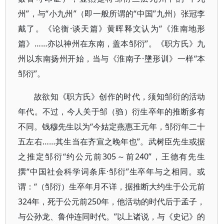
州”，与“小九州”（即一般所谓的“中国”九州）张冠李
戴了。《论衡·谈天篇》黄晖释文认为“《淮南地形
篇》……亦以神州在东南，盖本邹衍”。《职方氏》九
州以东南扬州开始，当与《淮南子·墬形训》一样“本
邹衍”。
故欲知《职方氏》创作的时代，须知邹衍的活动
年代。不过，今人关于邹（驺）衍生卒年的推断多有
不同。钱穆先生以为“今姑定燕惠王元年，邹衍年二十
五左右……其生当在齐宣之晚年也”。武树臣先生或据
之推定邹衍“约公元前305～前240”，王德有先生
撰“中国社会科学词条库·邹衍”生卒年与之相同。或
谓：“（邹衍）生卒年月不详，据推断大约生于公元前
324年，死于公元前250年，他活动的时代后于孟子，
与公孙龙、鲁仲连同时代。”以上诸说，与《史记》的