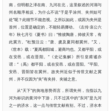
南，但明都之泽在南、九河在北，这里叙述的河湖与
州名顺序相反，为什么不说“于是乎涂州、夹州始可
处”呢？此细节不能忽视。之所以如此，或因为夹州是
首州，位置是确定的，不能轻易挪动。《左传·哀公六
年》秋七月引《夏书》曰：“惟彼陶唐，帅彼天常，有
此冀方。”杜预注云：“唐、虞及夏同都冀州。”又，
《世本》载：“夏禹都阳城，避商均也。又都平阳，或
在安邑，或在晋阳。”《史记集解》所引皇甫谧亦
谓：“（禹）都平阳，或在安邑，或在晋阳。”平阳、
安邑、晋阳皆在冀州。故夹州近似于传世文献之冀
州，并不仅因为“夹”有夹持、夹辅之意。
从“天下”的舆地形势而言，所谓夹州，当指以九
河为标识的黄河中下游，只不过其中的“东河”是九河
之一的济水，这一点与传世文献有别。不过，济水本