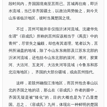
段时间内，齐国国境南至莒而已。莒城再往南，即沂
水流域，当已非齐国疆土，以政治局势验之，则今天
山东省临沂地区，彼时当属楚国之境。
不过，莒州可能并非仅指沂沭河流域。沈建华先
生谓“《容成氏》所称的莒州应该相当于《禹贡》中的
青州”，尽管失之偏颇，却也有其道理。笔者以为，莒
州所涵盖的地域，除了今山东东南部及江苏东北部的
沂沭河流域，还包括今山东北部的淄河、潍河、胶莱
河、大沽河、五龙河、大沽夹河等流域（今鲁东和苏
北沿海地区）。齐国的大部分疆域，或由莒州指代。
这样，若競州确指江淮地区，而莒州包含泰山以
北的齐国之地的话，那么在《容成氏》作者的眼中，
齐国无疑是被“矮化”的，目的大概也是为了凸显楚
国。总之，《容成氏》九州，体现出一种鲜明的楚国