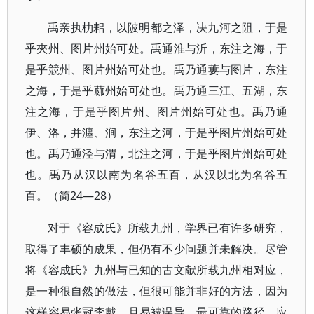
禹亲执朸耜，以陂明都之泽，决九河之阻，于是
乎夾州、图片州始可处。禹通淮与沂，东注之海，于
是乎競州、图片州始可处也。禹乃通蔞与图片，东注
之海，于是乎蓏州始可处也。禹乃通三江、五湖，东
注之海，于是乎图片州、图片州始可处也。禹乃通
伊、洛，并瀍、涧，东注之河，于是乎图片州始可处
也。禹乃通泾与渭，北注之河，于是乎图片州始可处
也。禹乃从汉以南为名谷五百，从汉以北为名谷五
百。（简24—28）
对于《容成氏》所载九州，学界已有许多研究，
取得了丰硕的成果，但仍有不少问题并未解决。尽管
将《容成氏》九州与已知的古文献所载九州相对应，
是一种很自然的做法，但很可能并非好的方法，因为
这样容易张冠李戴，且易被误导。最可靠的路径，应