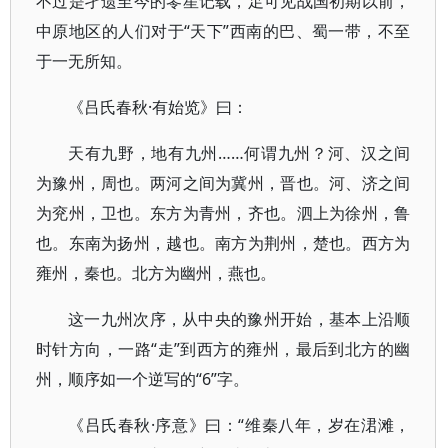
不过是孑遗至今的零星记载，足可见战国初期以前，
中原地区的人们对于“天下”西南的巴、蜀一带，不至
于一无所知。
《吕氏春秋·有始览》曰：
天有九野，地有九州……何谓九州？河、汉之间
为豫州，周也。两河之间为冀州，晋也。河、济之间
为兖州，卫也。东方为青州，齐也。泗上为徐州，鲁
也。东南为扬州，越也。南方为荆州，楚也。西方为
雍州，秦也。北方为幽州，燕也。
这一九州次序，从中央的豫州开始，基本上沿顺
时针方向，一路“走”到西方的雍州，最后到北方的幽
州，顺序如一个逆写的“6”字。
《吕氏春秋·序意》曰：“维秦八年，岁在涒滩，