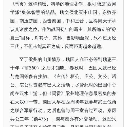
《禹贡》这样精密、科学的地理著作，很可能是“西河
学派”集体智慧的结晶。魏文侯北灭中山国，东败齐
国，南压楚国，西击秦国，中和三晋，且得周天子承
认其诸侯之位。作为战国初年的霸主，其所确立的“称
夏王”目标，对其子、其孙，当影响至深，只不过历经
三代，不但未能真正达成，反而距离越来越远。
至于梁州的山川情形，魏国人亦不必等到魏惠王
十年（前360）之后才知晓。春秋时，巴国人就已经
与楚国等多有接触。《左传》桓公、庄公、文公、昭
公、哀公时皆载有巴人之活动，尽管此时的巴国中心
尚在汉水上游，但《禹贡》梁州地理信息最密集的亦
在大汉中一带。蜀国人早在西周初年就参与武王伐商
之联合军事行动，之后也曾与周王室有过互动。秦厉
共公二年（前475），蜀与秦亦有外交活动。这些只