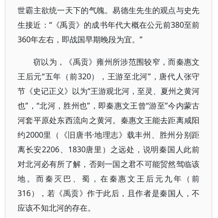
世霸主欲统一天下的气魄。易德生先生的观点与史先
生接近：“《禹贡》的成书年代大概在公元前380至前
360年左右，即战国早期晚段为宜。”
窃以为，《禹贡》雍州所涉范围较窄，而秦惠文
王后元“五年（前320），王游至北河”，唐代人张守
节《史记正义》以为“王游观北河，至灵、夏州之黄河
也”，“北河，胜州也”，即秦惠文王曾“游至”今内蒙古
河套平原处东西流向之黄河。秦惠文王能去距离咸阳
约2000里（《旧唐书·地理志》载丰州、胜州分别距
离长安2206、1830唐里）之远处，说明秦国人此前
对北河必有所了解，否则一国之君不可能贸然驾临该
地。而秦灭巴、蜀，在秦惠文王后元九年（前
316），若《禹贡》作于此后，且作者是秦国人，不
应该不知北河的存在。