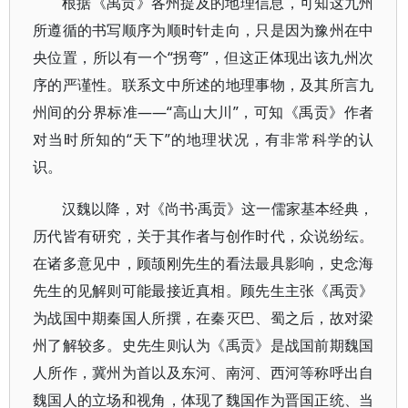
根据《禹贡》各州提及的地理信息，可知这九州
所遵循的书写顺序为顺时针走向，只是因为豫州在中
央位置，所以有一个“拐弯”，但这正体现出该九州次
序的严谨性。联系文中所述的地理事物，及其所言九
州间的分界标准——“高山大川”，可知《禹贡》作者
对当时所知的“天下”的地理状况，有非常科学的认
识。
汉魏以降，对《尚书·禹贡》这一儒家基本经典，
历代皆有研究，关于其作者与创作时代，众说纷纭。
在诸多意见中，顾颉刚先生的看法最具影响，史念海
先生的见解则可能最接近真相。顾先生主张《禹贡》
为战国中期秦国人所撰，在秦灭巴、蜀之后，故对梁
州了解较多。史先生则认为《禹贡》是战国前期魏国
人所作，冀州为首以及东河、南河、西河等称呼出自
魏国人的立场和视角，体现了魏国作为晋国正统、当