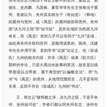
璞等先生认为相当于传世文献中的兖州，晏昌贵、易
德生、史杰鹏、凡国栋、夏世华等先生主张相当于冀
州。笔者以为，夹州其实相当于《有始览》《释地》
的冀州与兖州，或《禹贡》的冀州南部和兖州。夹州
因“决九河之阻”而“始可处”，其所在地区当然跟九河
有关，而《禹贡》兖州几乎可以等同于“九河”流域，
由此将夹州关联到兖州，是顺理成章的。陈伟、沈建
华先生并用字形、音韵学等“证据”论证之。但《容成
氏》九州的相关内容，并非《禹贡》或者《职方氏》
那样的专论，只是大禹治水故事的简况，故皆是以线
带面或以点带面，属于典型的“以偏概全法”。而“九
河”与《禹贡》的兖州，从地理范围而言，几乎是等同
关系，反而不符合《容成氏》九州的“书法”。
又，简文云“陂明都之泽，决九河之阻，于是乎夹
州、涂州始可处”，学者们都认同夹州在北、涂州在