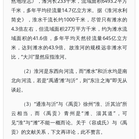
然地理志》，潍河长233千米，流域面积6493.2平方
千米，多年平均径流量14.7亿立方米。据《淮河水利
简史》，淮水干流长约1000千米，尽管只有潍水的
4.3倍左右，但流域面积27万平方千米，约为潍水流
域面积的41.6倍，多年平均天然径流量645亿立方
米，达到潍水的43.9倍。故淮河的规模远非潍水可
比，“大川”显然应指淮河。
（2）淮河是东西向河流，而“潍水”和沂水均是南
北向河流，若是“禹通‘潍’与沂”，则“东注之海”即无从
谈起。
（3）“通淮与沂”与《禹贡》徐州“淮、沂其治”所
云相当，而《禹贡》青州是“潍、淄其道”，可
见“淮”与“潍”不能一概而论。关于《容成氏》与《禹
贡》的文献关系，下文再详论，此不赘言。