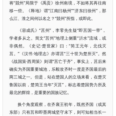
将“競州”局限于《禹贡》徐州南境，不如将其再往南
移一些。《释地》谓“江南曰杨州”“济东曰徐州”，那
么江、淮之间何以名之？“競州”所指，或即此。
《容成氏》“莒州”，李零先生疑“即莒国一带”，
学者多从之。简文“莒州”地理上侧重“沂水”流域，或
非偶然。《史记·楚世家》曰：“简王元年，北伐灭
莒。”《汉书·地理志》亦谓莒“三十世为楚所灭”。然
《战国策·西周策》则谓“莒亡于齐”，事实上，莒后来
确实为齐国重要城池，乐毅攻齐时一度是齐国最后的
两三城之一。但是，站在楚国人的立场来看，在楚灭
鲁国以前，楚简王当年“灭莒”，标志着楚国势力所及
最北的辉煌，是重要的国族记忆。
换个角度观察，在齐襄王初年，既然齐国（或其
东部）只有莒和即墨两城坚守未下，则可知相当长一