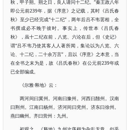
秋，甲子朔。朔之日，良人请问十二纪。”秦王政八年
即公元前239年，据《序意》之记载，其时《吕氏春
秋》至少已经完成“十二纪”，两年后吕不韦罢相，全
书撰成必不晚于彼时。事实上，传世本《吕氏春
秋》，虽十二纪在前，八览、六论在后，但《史记》
谓“吕不韦乃使其客人人著所闻，集论以为八览、六
论、十二纪，二十余万言”，且以《序意》之本意，当
在全书之末为是，故《吕氏春秋》在公元前239年或
已全部编成。
《尔雅·释地》云：
两河间曰冀州。河南曰豫州。河西曰雝州。汉南
曰荆州。江南曰杨州。济河间曰兖州。济东曰徐州。
燕曰幽州。齐曰营州：九州。
初观之，《释地》九州次序颇为杂乱无章，似乎