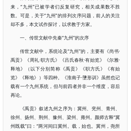
来，“九州”已被学者们反复研究，相关成果数不胜
数。可是，关于“九州”的排列次序问题，前人的关注
却不多，本文试作探讨，以求教于方家。
一、传世文献中先秦“九州”的次序
传世文献中，系统论及“九州”的，主要有《尚书·
禹贡》《周礼·职方氏》《吕氏春秋·有始览》《尔雅·
释地》（以下分别简称《禹贡》《职方氏》《有始
览》《释地》）等四种。《淮南子·墬形训》虽然也记
载有一个九州系统，但与前四者并非一个维度，容后
再论。
《禹贡》叙述九州之序为：冀州、兖州、青州、
徐州、扬州、荆州、豫州、梁州、雍州。颜师古释“冀
州既载”曰：“两河间曰冀州。载，始也。冀州，尧所