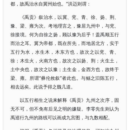
都，故禹治水自冀州始也。”洪迈则谓：
《禹贡》叙治水，以冀、兖、青、徐、扬、荆、
豫、梁、雍为次。考地理言之，豫居九州中，与兖、
徐接境。何为自徐之扬，顾以豫为后乎！盖禹顺五行
而治之耳。冀为帝都，既在所先，而地居北方，实于
五行为水，水生木，木东方也，故次之以兖、青、
徐；木生火，火南方也，故次之以扬、荆；火生土，
土中央也，故次之以豫；土生金，金西方也，故终于
梁、雍。所谓“彝伦攸叙”者此也。与鲧之汩陈五行，
相去远矣。此说予得之魏几道。
以五行相生之说来解释《禹贡》九州之次序，固
无不可，但不免有后见之明的嫌疑。李零先生则认为
禹巡行九州的路线可以画成九宫图，与九数相配。