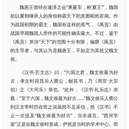
魏惠王曾经在逢泽之会“乘夏车，称‘夏王’”，魏国
欲以夏朝继承人的身份称霸天下的意图昭然若揭。作
为战国初期的霸主，魏国有这样的底气，《禹贡》由
战国早期魏国人所作的可能性确实最大。不过，鉴于
《禹贡》所涉“天下”的范围十分有限，编撰《禹贡》
的主导者，与其认为是魏惠王，不如定为其祖父魏文
侯。
《汉书·艺文志》曰：“六国之君，魏文侯最为好
古，孝文时得其乐人窦公，献其书，乃《周官·大宗
伯》之《大司乐》章也。”此外，《汉书·礼乐志》亦
载：“至于六国，魏文侯最为好古……”魏文侯乐人窦公
到汉文帝时仍在世之说虽然不足采信，然《汉书》不
止一次提及“魏文侯最为好古”，当非虚言。“西河学
派”正是在魏文侯时形成，俨然是当时的学术中心。而