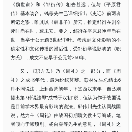
《魏世家》和《邹衍传》相去甚远，但与《平原君
传》基本吻合。钱穆先生已详细指出《史记》前两者
所记之谬，唯其以《韩非子》所云，推定邹衍在剧辛
死时尚在世，或未安。要之，邹衍在平原君晚年尚在
世，当卒于公元前3世纪中叶。考虑到文化影响的不
确定性和文化传播的滞后性，受邹衍学说影响的《职
方氏》，成文不应早于公元前260年。
又，《职方氏》乃《周礼》之一部分，而《周
礼》之成书年代，最为纷纭莫辨。彭林先生总结出6
种不同说法，上起西周初年，下迄西汉末年，自己则
提出第7种说法即“成书于汉初”说，但认为作于战国说
是目前学术界最有影响的说法。郭伟川先生认同战国
说，然力主《周礼》由战国初期魏文侯主导编成。笔
者倾向于顾颉刚、杨向奎等先生的意见，《周礼》之