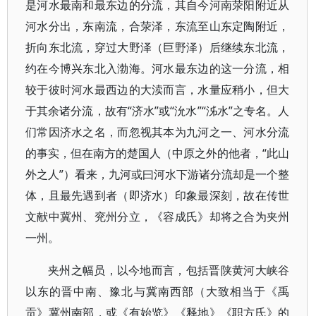
是河水最南和最东边的分流，其自今河南荥阳附近从
河水分出，东南流，合荥泽，东流至山东定陶附近，
折向东北流，穿过大野泽（巨野泽）后继续东北流，
约在今博兴东北入渤海。河水最东边的这一分流，相
较于彼时河水最西边的大渎而言，水量应稍小，但大
于其余诸分流，故有“济水”或“沇水”“泲水”之专名。人
们常因济水之名，而忽视其本为九河之一、河水分流
的事实，但在南方的楚国人（中原之外的他者，“此山
外之人”）看来，九河或曰河水下游诸分流却是一个整
体，且最先遇到者（即济水）印象最深刻，故在传世
文献中冀州、兖州分立，《容成氏》却将之合为夹州
一州。
夹州之幅员，以今地而言，包括晋陕黄河大峡谷
以东的晋中南、豫北与冀南西部（大致相当于《禹
贡》冀州南部，或《有始览》《释地》《职方氏》的