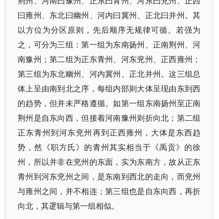
荆州、河南曰豫州、正东曰青州、河东曰兖州、正西
曰雍州、东北曰幽州、河内曰冀州、正北曰并州。其
以方位为分区原则，先后顺序无规律可循。若强为
之，可分为三组：第一组为东南扬州、正南荆州、河
南豫州；第二组为正东青州、河东兖州、正西雍州；
第三组为东北幽州、河内冀州、正北并州。这三组总
体上呈由南到北之序，每组内部则大体呈现由东到西
的趋势，但并未严格遵循。如第一组东南扬州至正南
荆州是自东向西，但接着河南豫州则折向北；第二组
正东青州到河东兖州再到正西雍州，大体是东西趋
势，然《职方氏》的青州其实相当于《禹贡》的徐
州，所以并非在兖州的东面，实为东南方，故从正东
青州到河东兖州之间，是东南到西北的走向，而兖州
与雍州之间，并不相连；第三组也是自东向西，再折
向北，其逻辑与第一组相似。