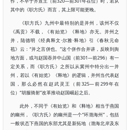
作，不早于齐宣王（前320—前301年在位）时，若从
其中的《职方氏》而言，其上限可能更晚。
《职方氏》九州中最特别的是并州，该州不仅
《禹贡》不载，《有始览》《释地》亦无。并州之
并，陆德明《经典释文·尔雅·释地》引《春秋元命
苞》云：“并之言併也。”这个併作合并讲，反映到舆
地方面，或与赵国吞并中山国（前301—前296）有一
定关系，而《职方氏》之所以从冀州中特分出一并
州，若以《有始览》《释地》的逻辑，并州当代表赵
国，那么必然在赵武灵王（前325—前299年在
位）“胡服骑射”改革推动赵国崛起之后。
此外，不同于《有始览》和《释地》相当于燕国
的幽州，《职方氏》的幽州是一个“环渤海州”，包括
一般状态下燕国的东部尤其是新拓地（渤海北岸及东