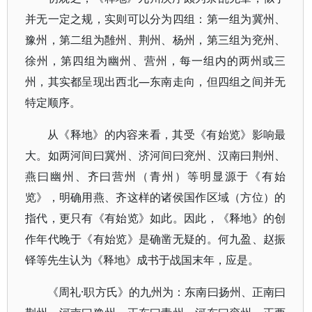
并无一定之规，实则可以分为四组：第一组为冀州、
豫州，第二组为雝州、荆州、杨州，第三组为兖州、
徐州，第四组为幽州、营州，每一组内的两州或三
州，其实都呈现出西北—东南走向，但四组之间并无
特定顺序。
从《释地》的内容来看，其受《有始览》影响最
大。如两河间曰冀州、济河间曰兖州、汉南曰荆州、
燕曰幽州、齐曰营州（青州）等明显源于《有始
览》，明确用燕、齐这样的诸侯国作区域（方位）的
指代，更只有《有始览》如此。因此，《释地》的创
作年代晚于《有始览》是确凿无疑的。何九盈、赵振
铎等先生认为《释地》成书于战国末年，应是。
《周礼·职方氏》的九州为：东南曰扬州、正南曰