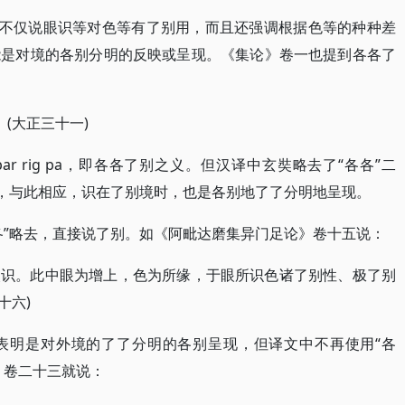
文不仅说眼识等对色等有了别用，而且还强调根据色等的种种差
能是对境的各别分明的反映或呈现。《集论》卷一也提到各各了
(大正三十一)
 par rig pa，即各各了别之义。但汉译中玄奘略去了“各各”二
别，与此相应，识在了别境时，也是各别地了了分明地呈现。
各”略去，直接说了别。如《阿毗达磨集异门足论》卷十五说：
眼识。此中眼为增上，色为所缘，于眼所识色诸了别性、极了别
十六)
表明是对外境的了了分明的各别呈现，但译文中不再使用“各
》卷二十三就说：