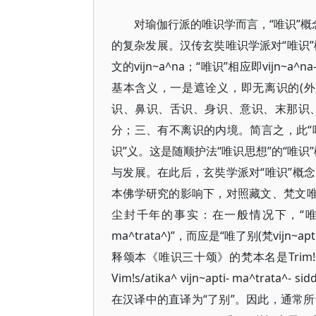
对瑜伽行派的唯识学而言，“唯识”概
的复杂发展。汉传玄奘唯识学派对“唯识”
文的vijn~a^na；“唯识”相应即vijn~a^na
基本含义，一是遮诠义，即无离识的(
识、鼻识、舌识、身识、意识、末那识
分；三、有不离识的内境。简言之，此“唯
识”义。这是随顺护法“唯识思想”的“唯识
与发展。在此后，玄奘学派对“唯识”概
本佛学研究的影响下，对照藏文、梵文唯
尘封千年的事实：在一般情况下，“唯识”一词并不
ma^trata^)”，而应是“唯了别(梵vijn~apt
释颂本《唯识三十颂》的梵本名是Trim!s/ik
Vim!s/atika^ vijn~apti- ma^tr
在汉译中的直译为“了别”。因此，通常所说的“唯