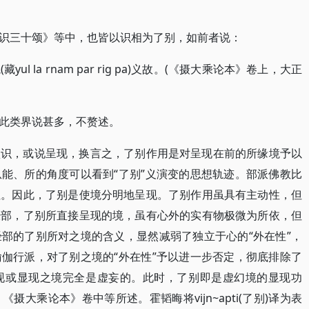
识三十颂》等中，也皆以识相为了别，如前者说：
 la rnam par rig pa)义故。(《摄大乘论本》卷上，大正
此类界说甚多，不赘述。
认识，或说呈现，换言之，了别作用是对呈现在前的所缘境予以
能、所的角度可以看到“了别”义演变的思想轨迹。部派佛教比
性。因此，了别是使境分明地呈现。了别作用虽具有主动性，但
经部，了别所直接呈现的境，虽有心外的实有物极微为所依，但
部的了别所对之境的含义，显然减弱了独立于心的“外在性”，
伽行派，对了别之境的“外在性”予以进一步否定，彻底排除了
现或显现之境完全是虚妄的。此时，了别即是虚幻境的显现功
大乘论本》卷中等所述。霍韬晦将vijn~apti(了别)译为表