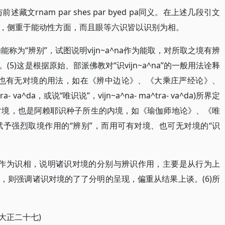
与前述藏文rnam par shes par byed pa同义。在上述几段引文
，侧重于能动性方面，而且眼等六识皆以识别为相。
识功能称为“辨别”，试图说明vijn~a^na作为能取，对所取之境有辨
)这是根据原始、部派佛教对“识vijn~a^na”的一般用法诠释
^na也有无对境的用法，如在《辨中边论》、《大乘庄严经论》、
- va^da，或说“唯识说”，vijn~a^na- ma^tra- va^da)所界定
是有所对境，也是阿赖耶识种子所生的内境，如《瑜伽师地论》、《唯
予强烈取境作用的“辨别”，而用可有对境、也可无对境的“识
义。识别作为识相，说明诸识对境的分别与辨识作用，主要是从行为上
，则强调诸识对境的了了分明的呈现，偏重从结果上谈。(6)所
大正二十七)