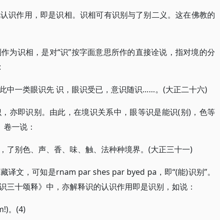
此认识作用，即是识相。识相可有识别与了别二义。这在佛教的
义。识别作为识相，是对“识”按字面意思所作的直接诠说，指对境的分
:
中一类眼识先 识，眼识受已，意识随识……。(大正二十六)
，亦即识别。由此，在境识关系中，眼等识是能识(别)，色等
》卷一说：
，了别色、声、香、味、触、法种种境界。(大正三十一)
知是rnam par shes par byed pa，即“(能)识别”。
识三十颂释》中，亦解释识的认识作用即是识别，如说：
m!)。(4)