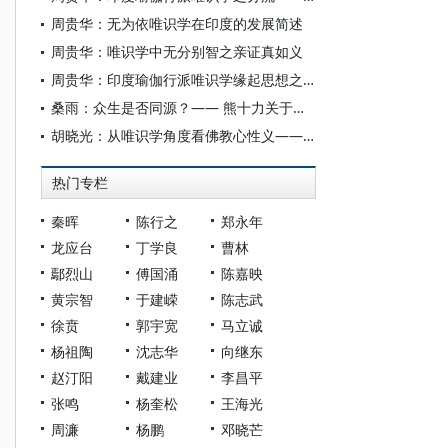
周贵华：无为依唯识学在印度的发展简述
周贵华：唯识学中无分别智之亲证真如义
周贵华：印度瑜伽行派唯识学缘起思想之特质
桑雨：众生是否同源？—— 熊十力关于此问题的思想转变及其原因探赜
胡晓光：从唯识学角度看佛教心性义——兼论无漏种子、佛性、如来藏与心性义的相关问题
热门专栏
秦晖
陈行之
郑永年
龙应台
丁学良
曹林
鄢烈山
傅国涌
陈嘉映
黄宗智
于建嵘
陈志武
徐贲
郭宇宽
马立诚
杨祖陶
沈志华
向继东
赵汀阳
戴建业
李昌平
张鸣
杨奎松
王海光
周濂
杨鹏
邓晓芒