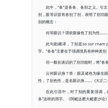
此中，“各”是各各、各别之义。引
别，眼等识皆有各别了别，表明了别功
别的概念：
何等眼识？谓依眼缘色了别为性……。
此句勘藏译，了别是so sor rnam
字。“各各”主要在于强调境具有种种差
但一般在谈识的了别功能时，将“各
云何眼识身？答：眼及诸色为缘生
性，了别色性，是名眼识身……。(大正二
在此引语中，对了别的重复强调，
各”这样的用字。《阿毗达磨大毗婆沙论