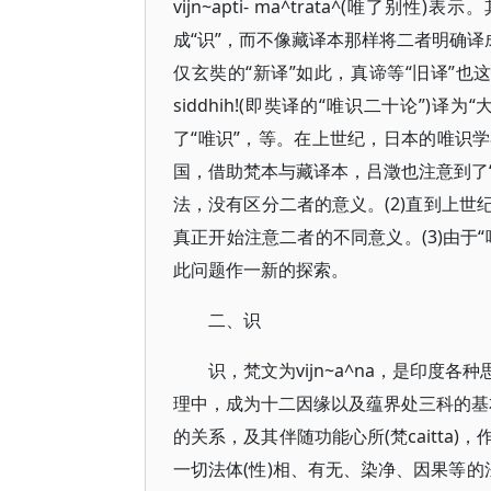
vijn~apti- ma^trata^(唯了别性
成“识”，而不像藏译本那样将二者明确译成不同的固
仅玄奘的“新译”如此，真谛等“旧译”也这样处理，比
siddhih!(即奘译的“唯识二十论”)译为“大
了“唯识”，等。在上世纪，日本的唯识学
国，借助梵本与藏译本，吕澂也注意到了“
法，没有区分二者的意义。(2)直到上
真正开始注意二者的不同意义。(3)由于
此问题作一新的探索。
二、识
识，梵文为vijn~a^na，是印
理中，成为十二因缘以及蕴界处三科的基本要素
的关系，及其伴随功能心所(梵caitt
一切法体(性)相、有无、染净、因果等的