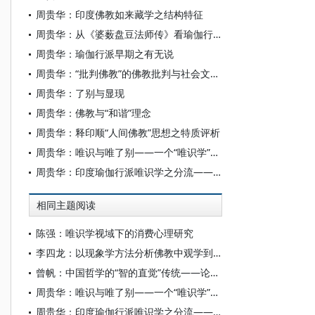
周贵华：印度佛教如来藏学之结构特征
周贵华：从《婆薮盘豆法师传》看瑜伽行派三大师唯识著述的流出分期
周贵华：瑜伽行派早期之有无说
周贵华：“批判佛教”的佛教批判与社会文化批判
周贵华：了别与显现
周贵华：佛教与“和谐”理念
周贵华：释印顺“人间佛教”思想之特质评析
周贵华：唯识与唯了别——一个“唯识学”基本问题的再诠释
周贵华：印度瑜伽行派唯识学之分流——再谈无为依与有为依唯识学的区分
相同主题阅读
陈强：唯识学视域下的消费心理研究
李四龙：以现象学方法分析佛教中观学到唯识学的过渡
曾帆：中国哲学的“智的直觉”传统——论牟宗三形上学的唯识学基础
周贵华：唯识与唯了别——一个“唯识学”基本问题的再诠释
周贵华：印度瑜伽行派唯识学之分流——再谈无为依与有为依唯识学的区分