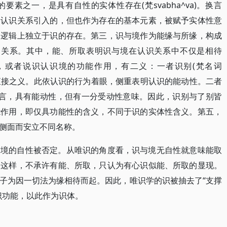
素之一，是具有自性的实体性存在(梵svabha^va)。换言
的认识关系引入的，但也作为存在的基本元素，被赋予实体性意
是逻辑上独立于识的存在。第三，识与境作为能缘与所缘，构成
^hya)的关系。其中，能、所取表明识与境在认识关系中不仅是相待
，或者说识认识境的功能作用，有二义：一者识别(梵名词
义，是识的直接之义。此依认识的行为着眼，侧重表明认识的能动性。二者
识的结果言，具有能动性，但有一分受动性意味。因此，识别与了别皆
能作用，即仅具功能性的含义，不同于识的实体性含义。第五，
侧面而安立不同名称。
与境的自性被否定。从唯识的角度看，识与境无自性就意味能取
。这样，不承许有能、所取，只认为有心识似能、所取的显现。
子为因一切法为缘相待而起。因此，唯识学的识被抽去了“支撑
识功能，以此作为识体。