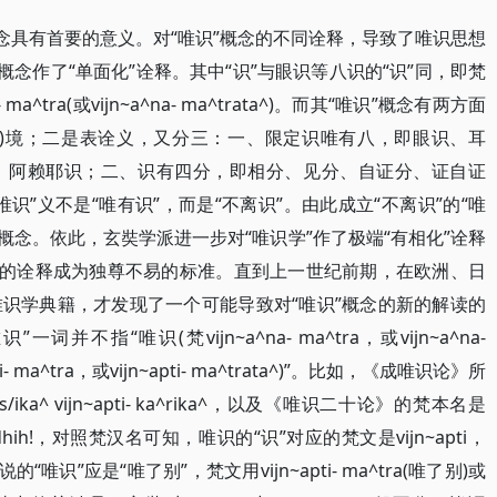
念具有首要的意义。对“唯识”概念的不同诠释，导致了唯识思想
概念作了“单面化”诠释。其中“识”与眼识等八识的“识”同，即梵
- ma^tra(或vijn~a^na- ma^trata^)。而其“唯识”概念有两方面
外)境；二是表诠义，又分三：一、限定识唯有八，即眼识、耳
、阿赖耶识；二、识有四分，即相分、见分、自证分、证自证
识”义不是“唯有识”，而是“不离识”。由此成立“不离识”的“唯
”概念。依此，玄奘学派进一步对“唯识学”作了极端“有相化”诠释
念的诠释成为独尊不易的标准。直到上一世纪前期，在欧洲、日
识学典籍，才发现了一个可能导致对“唯识”概念的新的解读的
指“唯识(梵vijn~a^na- ma^tra，或vijn~a^na-
i- ma^tra，或vijn~apti- ma^trata^)”。比如，《成唯识论》所
a^ vijn~apti- ka^rika^，以及《唯识二十论》的梵本名是
ata^- siddhih!，对照梵汉名可知，唯识的“识”对应的梵文是vijn~apti，
识”应是“唯了别”，梵文用vijn~apti- ma^tra(唯了别)或