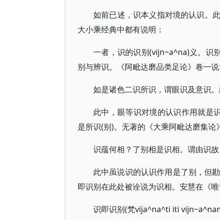
如前已述，识本义指对境的认识。
大小乘经典中都有说明：
一者，识的识别(vijn~a^na)
别与辨识。《阿毗达磨品类足论》卷一说
如是诸色二识所识，谓眼识及意识。此
此中，眼等识对境的认识作用就是识
是所识(别)。无著的《大乘阿毗达磨集论
识蕴何相？了别相是识相。谓由识故
此中虽说识的认识作用是了别，但勘藏译文，可
即识别在此处被诠说为识相。安慧在《唯
识即识别(梵vija^na^ti iti vijn~a^na