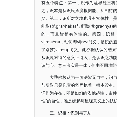
有五个特点：第一，识作为蕴界处三科的要
之，识本是从识境角度根据能、所相待
义。第二，识所对之境也具有实体性，
能取(梵gra^haka)与所取(梵gra
的，而且皆是实体性的。第四，识相
vijn~a^na，动词即vijn^a^)
了别(梵vijn~apti)义。此亦据认
从识境对待的意义上引入，是认识之功
识与心、意三者实是一体，但由不同功能
大乘佛教认为一切法皆无自性，识
与所取只是凡庸的坚固执着，根本没有
识作为存在，即是如幻的依他起性，由种
性”的自性，唯是缘起与显现意义上的认
三、识相：识别与了别