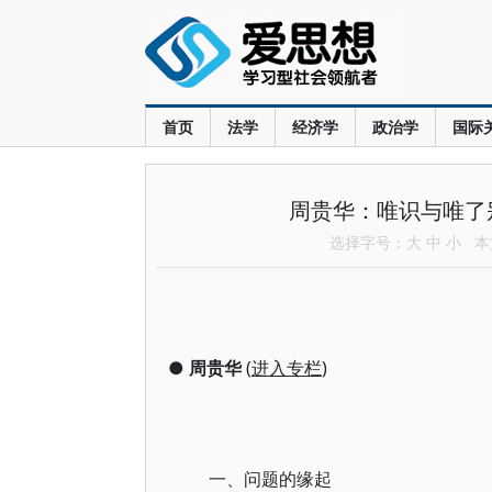
首页
法学
经济学
政治学
国际
周贵华：唯识与唯了
选择字号：
大
中
小
本文
●
周贵华
(
进入专栏
)
一、问题的缘起