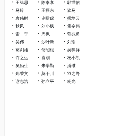
王缉思
陈奉孝
郭世佑
马玲
王振东
狄马
袁伟时
史啸虎
熊培云
秋风
刘小枫
孟令伟
雷一宁
周枫
蒋兆勇
吴伟
沙叶新
刘瑜
葛剑雄
储昭根
吴稼祥
许之远
袁刚
杨小凯
吴励生
朱学勤
潘维
郑秉文
莫于川
羽之野
谢志浩
孙立平
杨光