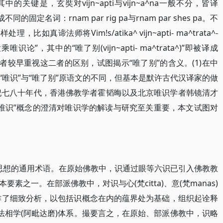
)表示。其中的关键是，玄奘对vijn~apti与vijn~a^na一般不分，皆译
定名词：rnam par rig pa与rnam par shes pa。不
如真谛法师将Vim!s/atika^ vijn~apti- ma^trata^-
乘唯识论”，其中的“唯了别(vijn~apti- ma^trata^)”即被译成
者较早重视这二者的区别，试图揭示“唯了别”的含义。(1)在中
唯识”与“唯了别”原语文的不同，但基本是默许古代汉译家的做
世纪七八十年代，香港佛教学者霍韬晦以及北京唯识学者韩镜清才
“唯识”概念的澄清对唯识学的解读与研究至关重要，本文试图对
度各种思想的通用术语。在原始佛教中，识通过眼等六识已引入佛教教
之一。在部派佛教中，对识与心(梵citta)、意(梵manas)
a)，作了细致分析，以包括识概念在内的蕴界处为基础，组织起诠释
法相学(阿毗达磨)体系。撮要言之，在原始、部派佛教中，识略