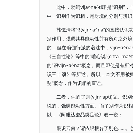
此中，动词vija^na^ti即是“识别”，
中，识别作为识相，是对境的分别与辨识
韩镜清将“识vijn~a^na”的直接认
别作用，强调其具能动性并有所对之外境。(5
的，但在瑜伽行派的著述中，vijn~a
《三自性论》等中的“唯心说”(citta- ma^tra
的“识vijn~a^na”概念。而且即使
识三十颂》等所述。所以，本文不用被赋
别”概念，作为识相的直诠。
二者，识的了别(vijn~apti)
说的，强调能动性方面。而了别作为识相
以，《阿毗达磨品类足论》卷一说：
眼识云何？谓依眼根各了别色……。(