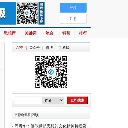
登录
注册
思想库
关键词
笔会
科普
排行
|
|
|
APP
公众号
微博
手机版
相同作者阅读
周贵华：佛教缘起思想的文化精神特质及其现实意义