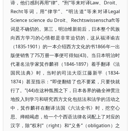
谛，他们感到再用“律”、“刑”等来对译Law、Droit、
Recht等词，用“律学”、“明法道”等来对译Legal
Science science du Droit、Rechtswissenschaft等
词是不确切的。第三，明治维新前后，日本整个民族
向西方学习的心情都是非常迫切的，这从福泽谕吉
（1835-1901）的一本介绍西方文化的书1866年一出
版便销售了75万册一事便可得知(43)。当日本明治时
代著名法学家箕作麟祥（1846-1897）着手翻译《法
国民法典》时，当时的司法大臣江藤新平（1834-
1874）甚至指示：“即使翻错了也不要紧，只要快就
行了。”(44)在这种氛围之下，日本各界的确全神贯注
地投入到学习和研究西方文化包括法和法学的活动之
中，箕作麟祥在翻译法国《六法全书》时，挖空心
思、殚精竭虑，给一个个西语法律名词配上了对应的
汉字，除“权利”（right）和“义务”（obligation）之