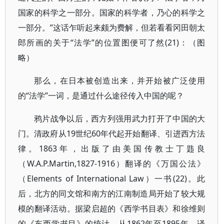
国家的科学之一部分。国家的科学者，乃心的科学之
一部分。”这话乍听起来颇为费解，但若看看冈田朝太
郎所画的关于“法学”的位置图便可了然(21)：（图
略）
那么，在日本被创造出来，并开始被广泛使用
的“法学”一词，是通过什么途径传入中国的呢？
鸦片战争以后，西方列强用武力打开了中国的大
门。清政府从19世纪60年代起开始翻译、引进西方法
律。1863年，出版了由美国传教士丁韪良
（W.A.P.Martin,1827-1916）翻译的《万国公法》
（Elements of International Law）一书(22)。此
后，北方的同文馆和南方的江南制造局开始了较大规
模的翻译活动。据梁启超的《西学书目表》和徐维则
的《东西学书目》的统计，从1862年至1895年，译