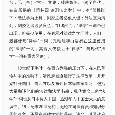
台；元（帝）<常>、文惠，绩映魏阁。”(9)至唐代，
在白居易的《策林四·论刑法之弊》中，有“伏惟陛
下：悬法学为上科，则应之者必俊乂也；升法直为清
列，则授之者必贤良也。”(10)然而，“法学”一词虽已
出现，但极少使用，在表示对法律之学问时，人们一
般都使用“律学”一词（孔稚珪和白居易在这里使用
的“法学”一词，其含义仍接近于“律学”；与现代“法
学”一词有重大区别）。
19世纪下半叶，在西方列强的压力下，在人民革
命斗争的推动下，清政府被迫进行了法律改革，并开
始打开国门，向西方以及东邻日本等国家学习，包括
大量翻译他们的法律和法学书籍，现代意义上的“法
学”一词也从日本传入中国，逐渐印入中国士大夫的意
识中。19世纪末20世纪初，无论在司法官员和知识分
子的论文，还是在法律学堂的课程、讲义，以及政府