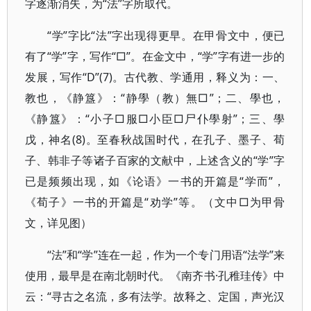
字逐渐消失，为“法”字所取代。
“学”字比“法”字出现得更早。在甲骨文中，便已
有了“学”字，写作“□”。在金文中，“学”字有进一步的
发展，写作“D”(7)。古代教、学通用，释义为：一、
教也，《静簋》：“静學（教）無□”；二、學也，
《静簋》：“小子□服□小臣□尸仆學射”；三、學
戊，神名(8)。至春秋战国时代，在孔子、墨子、荀
子、韩非子等诸子百家的文献中，上述含义的“学”字
已是频频出现，如《论语》一书的开篇是“学而”，
《荀子》一书的开篇是“劝学”等。（文中□为甲骨
文，详见图）
“法”和“学”连在一起，作为一个专门用语“法学”来
使用，最早是在南北朝时代。《南齐书·孔稚珪传》中
云：“寻古之名流，多有法学。故释之、定国，声光汉