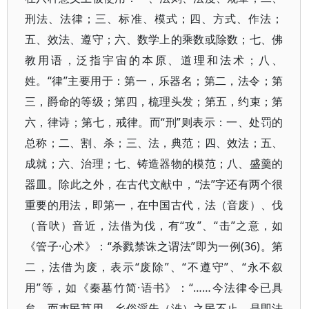
刑法、法律；三、标准、模式；四、方式、作法；
五、效法、遵守；六、数学上的乘数或除数；七、佛
教用语，泛指宇宙的本原、道理和法术；八、
姓。“律”主要用于：第一，乐器名；第二，法令；第
三，爵命的等级；第四，梳理头发；第五，约束；第
六，律诗；第七，戒律。而“刑”则表示：一、处罚的
总称；二、割、杀；三、法，典范；四、效法；五、
成就；六、治理；七、铸造器物的模范；八、盛羹的
器皿。除此之外，在古代文献中，“法”字还有两个很
重要的用法，即第一，在中国古代，法（音废）、伐
（音吠）音近，法借为伐，有“攻”、“击”之意，如
《管子·心术》：“杀戮禁诛之谓法”即为一例(36)。第
二，法借为废，表示“废除”、“不遵守”、“永不叙
用”等，如《秦墓竹简·语书》：“……今法律令已具
矣，而吏民莫用，乡俗淫失（泆）之民不止，是即法