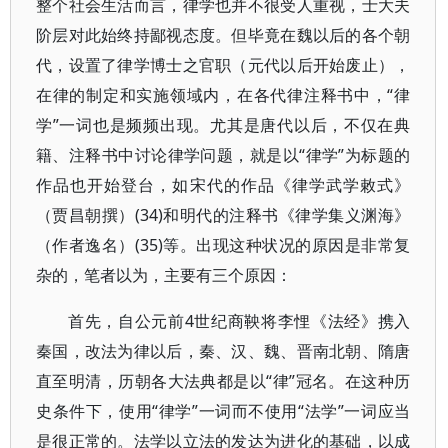
整个社会生活而言，律学也并不很受人重视，士大夫
阶层对此始终持鄙视态度。但毕竟在魏以后的各个朝
代，设置了律学博士之官职（元代以后开始废止），
在律的制定和实施领域内，在各代律注释书中，“律
学”一词也是频频出现。尤其是唐代以后，不仅在典
籍、注释书中讨论律学问题，就是以“律学”为标题的
作品也开始登台，如宋代的作品《律学武学敕式》
（贾昌朝撰）(34)和明代的注释书《律学集义渊海》
（作者逸名）(35)等。出现这种状况的原因是非常复
杂的，笔者以为，主要有三个原因：
首先，自公元前4世纪商鞅将李悝《法经》携入
秦国，改法为律以后，秦、汉、魏、晋南北朝、隋唐
直至明清，历朝各大法典都是以“律”冠名。在这种历
史条件下，使用“律学”一词而不使用“法学”一词应当
是很正常的。法学以立法的发达为进化的基础，以成