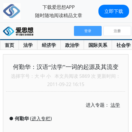
下载爱思想APP
立即下载
随时随地阅读精品文章
登录
注册
首页
法学
经济学
政治学
国际关系
社会学
何勤华：汉语“法学”一词的起源及其流变
选择字号：
大
中
小
本文共阅读 5869 次 更新时间：
2011-09-22 16:15
进入专题：
法学
●
何勤华
(
进入专栏
)