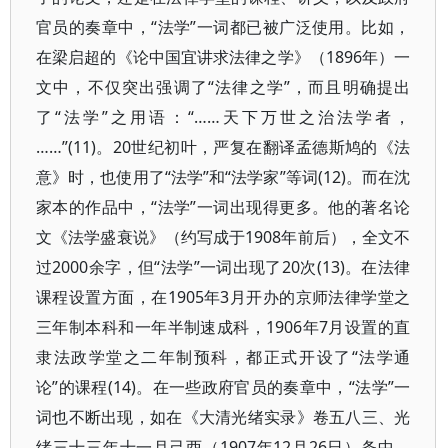
官员的奏章中，“法学”一词都已被广泛使用。比如，
在梁启超的《论中国宜讲求法律之学》（1896年）一
文中，不仅突出强调了“法律之学”，而且明确提出
了“法学”之用语：“……天下万世之治法学者，
……”(11)。20世纪初叶，严复在翻译孟德斯鸠的《法
意》时，也使用了“法学”和“法学家”等词(12)。而在沈
家本的作品中，“法学”一词出现得更多。他的著名论
文《法学盛衰说》（约写成于1908年前后），全文不
过2000余字，但“法学”一词出现了20次(13)。在法律
课程设置方面，在1905年3月开办的京师法律学堂之
三年制本科和一年半制速成科，1906年7月设置的直
隶法政学堂之二年制预科，都正式开设了“法学通
论”的课程(14)。在一些政府官员的奏章中，“法学”一
词也不断出现，如在《大清光绪实录》卷五八三、光
绪三十三年十一月己酉（1907年12月26日）条中，