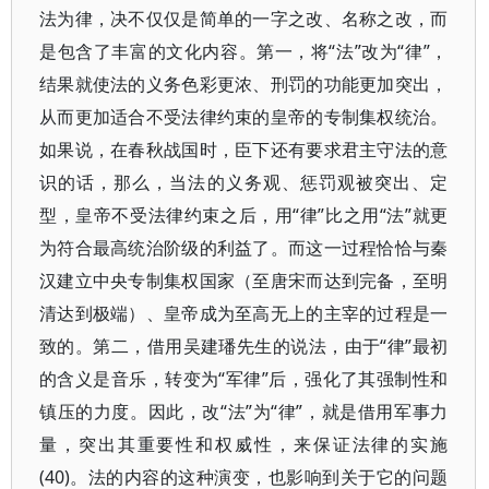
法为律，决不仅仅是简单的一字之改、名称之改，而
是包含了丰富的文化内容。第一，将“法”改为“律”，
结果就使法的义务色彩更浓、刑罚的功能更加突出，
从而更加适合不受法律约束的皇帝的专制集权统治。
如果说，在春秋战国时，臣下还有要求君主守法的意
识的话，那么，当法的义务观、惩罚观被突出、定
型，皇帝不受法律约束之后，用“律”比之用“法”就更
为符合最高统治阶级的利益了。而这一过程恰恰与秦
汉建立中央专制集权国家（至唐宋而达到完备，至明
清达到极端）、皇帝成为至高无上的主宰的过程是一
致的。第二，借用吴建璠先生的说法，由于“律”最初
的含义是音乐，转变为“军律”后，强化了其强制性和
镇压的力度。因此，改“法”为“律”，就是借用军事力
量，突出其重要性和权威性，来保证法律的实施
(40)。法的内容的这种演变，也影响到关于它的问题