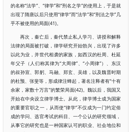
的名称“法学”、“律学”和“刑名之学”的使用上，于是就
出现了隋唐以后只使用“律学”而“法学”和“刑法之学”几
乎不被使用的局面(41)。
再次，秦亡后，秦代禁止私人学习、讲授和解释
法律的局面被打破，律学研究开始勃兴，出现了许多
以此为业，并世代相袭的家族，如西汉的杜周、杜延
年父子（人们称其律为“大周律”、“小周律”）、东汉
的叔孙宣、郭躬、马融、郑玄、吴雄，以及魏晋时期
的杜预、张斐等，形成律注蜂起，著名注释者有“十有
余家，家数十万言”的繁荣局面(42)。魏以后，我国又
开始在中央设立律学博士。从此，律学博士成为国家
的重要官职之一，从而使“律学”不仅成为一门约定俗
成的学问、选官考试的科目、一个公认的研究领域，
从事它的研究也是一种国家认可的职业、社会地位和