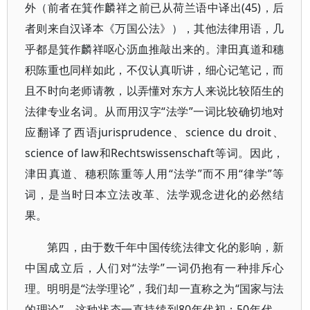
外（前者在箕作麟祥之前已从荷兰语中译出(45)，后
者则来自汉译本《万国公法》），其他法律用语，几
乎都是箕作麟祥呕心沥血推敲出来的。津田真道和穗
积陈重也同样如此，不仅认真听讲，细心记笔记，而
且不时向老师请教，以弄懂对东方人来说比较陌生的
法律专业名词。从而用汉字“法学”一词比较确切地对
应翻译了西语jurisprudence、science du droit、
science of law和Rechtswissenschaft等词。因此，
津田真道、穗积陈重等人用“法学”而不用“律学”等
词，是当时日本立法改革、法学观念进化的必然结
果。
第四，由于数千年中国传统法律文化的影响，新
中国成立后，人们对“法学”一词仍抱有一种排斥心
理。明明是“法学理论”，我们却一直称之为“国家与法
的理论”，这种状态一直持续到80年代初；50年代，