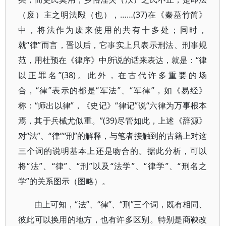
（废）主之明法殹（也），……(37)在《秦墓竹简》
中，将法作为废来使用的共有十多处；同时，
就“律”而言，晋以后，它事实上只表示刑法、刑事规
范，用杜预在《律序》中所说的话来表达，就是：“律
以正罪名”(38)。此外，在古代许多重要的场
合，“律”表示的都是“军法”、“军律”，如《易经》
称：“师出以律”，《史记》“律记”说“六律为万事根本
焉，其于兵械尤似重。”(39)尽管如此，上述《辞源》
对“法”、“律”“刑”的解释，与笔者接触到的古籍上对这
三个词的说明基本上还是吻合的。据此分析，可以
将“法”、“律”、“刑”以及“法学”、“律学”、“刑名之
学”的关系图示（图略）。
由上可知，“法”、“律”、“刑”三个词，既有相同、
彼此可以换用的地方，也有许多区别。特别是商鞅改