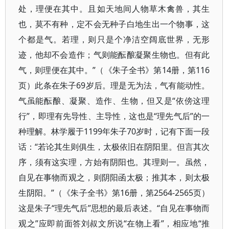
处，理便在其中。且如天地间人物草木禽兽，其生
也，莫不有种，定不会无种子白地生出一个物事，这
个都是气。若理，则只是个净洁空阔底世界，无形
迹，他却不会造作；气则能酝酿凝聚生物也。但有此
气，则理便在其中。”（《朱子全书》第14册，第116
页）此条在朱子69岁后。理是无为法，气有能动性。
气虽能酝酿、凝聚、造作、生物，但又是“依傍这理
行”，即理有先导性、主导性，这也是“理先气后”的一
种理解。林学履于1199年朱子70岁时，记有下面一段
话：“若论其生则俱生，太极依旧在阴阳里。但言其次
序，须有这实理，方始有阴阳也。其理则一。虽然，
自见在事物而观之，则阴阳函太极；推其本，则太极
生阴阳。”（《朱子全书》第16册，第2564-2565页）
这是朱子“理先气后”思想的最后表述。“自见在事物而
观之”应即前面答刘叔文所说“在物上看”，相应地“推