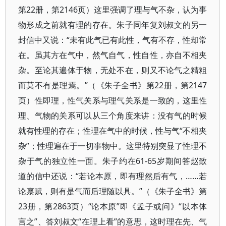
第22册，第2146页）这里强调了理与气不杂，认为事
物形成之前就有理的存在。朱子同年复刘叔文的另一
封信中又说：“未有此气已有此性，气有不存，性却常
在。虽其方在气中，然气自气，性自性，亦自不相夹
杂。至论其遍体于物，无处不在，则又不论气之精粗
而莫不有是理焉。”（《朱子全书》第22册，第2147
页）性即理，性气关系与理气关系是一致的，这里性
理、气物的关系可以从三个角度来讲：没有气的时候
就有性理的存在；性理在气中的时候，性与气“不相夹
杂”；性理遍在于一切事物中。这里特别突显了性理不
杂于气的独立性一面。朱子约在61-65岁期间答赵致
道的信中还说：“若论本原，即有理然后有气，……若
论禀赋，则有是气而后理随以具。”（《朱子全书》第
23册，第2863页）“论本原”即《孟子或问》“以本体
言之”、答刘叔文“在理上看”的意思，这时理在先、气