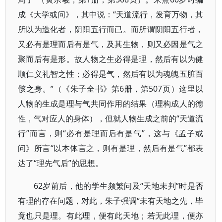
成《大学或问》，其中说：“天道流行，发育万物，其
所以为造化者，阴阳五行而已。而所谓阴阳五行者，
又必有是理而后有是气，及其生物，则又必因是气之
聚而后有是形。故人物之生必得是理，然后有以为健
顺仁义礼智之性；必得是气，然后有以为魂魄五脏百
骸之身。”（《朱子全书》第6册，第507页）这里以
人物的生成是理与气共同作用的结果（理构成人的德
性，气对应人的身体），但就人物生成之前的“天道流
行”而言，则“必有是理而后有是气”，这与《孟子或
问》所言“以本体言之，则有是理，然后有是气”都表
达了“理先气后”的思想。
62岁前后，他的学生频繁问及“天地未判”时是否
有理的存在问题，对此，朱子强调“未有天地之先，毕
竟也只是理。有此理，便有此天地；若无此理，便亦