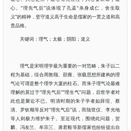
心。“理先气后”说体现了孔孟“杀身成仁，舍生取
义”的精神，坚守道义高于生命是儒家的一贯之道和高
贵品格。
关键词：理气；太极；阴阳；道义
理气是宋明理学最为重要的一对范畴，朱子以二
程为基础，综合周敦颐、邵雍、张载思想所建构的理
气论可谓是整个理学大厦的柱石。而朱子理气论最难
理解的莫过于“理先气后”“理生气”问题，后世学者对
此也是聚讼不已。明清时期的朱子学者如薛瑄、蔡
清、罗钦顺等反对“理先气后”说，而陆世仪、李光地
等人则极力维护朱子。至近现代，围绕此问题，贺
麟、冯友兰、牟宗三、唐君毅等新儒家也纷纷提出自