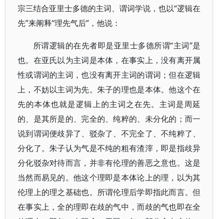
宗三结合亚里士多德的主词、谓词学说，也以“逻辑在
先”来阐释“理先气后”，他说：
所谓逻辑的在先者即是亚里士多德所谓“主词”是
也。在亚氏以为主词是本体，在事实上，没有离开属
性或谓词的主词，也没有离开主词的谓词；但在逻辑
上，不妨以主词为先。朱子的理也是本体。他这个在
先的本体也就是逻辑上的主词之在先。主词是周延
的、是其所是的、完全的、纯粹的、未分化的；而一
说到谓词便歧异了、驳杂了、不完全了、不纯粹了、
分化了。朱子认为气是不纯的粗有渣滓，即是指歧异
分化驳杂对待而言，并非有伦理的善恶之意也。这是
当然而易见的。他这个理即是本体论上的理，以为其
伦理上的理之基础也。所谓伦理后学即指此而言。但
在事实上，全的理即在歧的气中，而歧的气也即在全