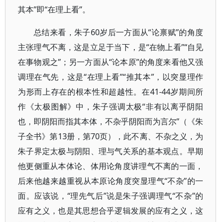
其本”即“在理上看”。
总结来看，朱子60岁后一方面从“论禀赋”的角度
主张理气不离，这是立足于当下，是“在物上看”“自见
在事物观之”；另一方面从“论本原”的角度来看他又强
调理在气先，这是“在理上看”“推其本”，以突显理作
为形而上存在的根本性和超越性。在41-44岁期间所
作《太极图解》中，朱子强调太极“非有以离乎阴阳
也，即阴阳而指其本体，不杂乎阴阳而为言尔”（《朱
子全书》第13册，第70页），此不离、不杂之义，为
朱子界定太极与阴阳、理与气关系的基本观点。早期
他更侧重从本体论、体用论角度讲理气不离的一面，
后来他越来越重视从本原论角度突显理气“不杂”的一
面。应该说，“理先气后”说是朱子强调理气“不杂”的
应有之义，也是其思想合乎逻辑发展的应有之义，这