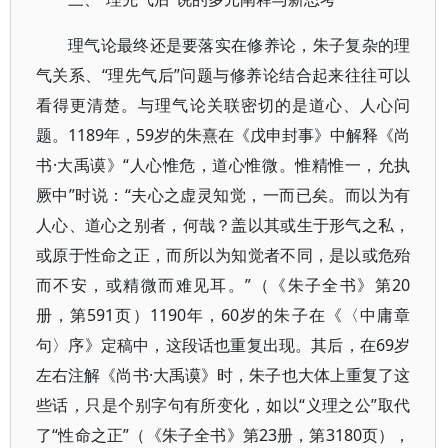
理气论最终还是要落实在修养论，朱子复杂的理
气关系、“理先气后”问题与修养论结合起来往往可以
看得更清楚。与理气论关联密切的是道心、人心问
题。1189年，59岁的朱熹在《戊申封事》中解释《尚
书·大禹谟》“人心惟危，道心惟微。惟精惟一，允执
厥中”时说：“夫心之虚灵知觉，一而已矣。而以为有
人心、道心之别者，何哉？盖以其或生于形气之私，
或原于性命之正，而所以为知觉者不同，是以或危殆
而不安，或精微而难见耳。”（《朱子全书》第20
册，第591页）1190年，60岁的朱子在《〈中庸章
句〉序》定稿中，这段话也重复出现。其后，在69岁
左右注解《尚书·大禹谟》时，朱子也大体上重复了这
些话，只是个别字句有所变化，如以“义理之公”取代
了“性命之正”（《朱子全书》第23册，第3180页），