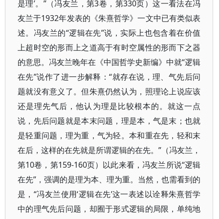
是理’。”（冯友兰，第3卷，第330页）这一看法在冯
友兰于1932年发表的《朱熹哲学》一文中已有类似表
述。冯友兰的“逻辑在先”说，实际上也包含着在价值
上超时空的形而上之道高于有时空属性的形而下之器
的意思。冯友兰晚年在《中国哲学史新编》中就“逻辑
在先”说作了进一步解释：“就存在说，理、气先后问
题就没有意义了。但朱熹仍然认为，照理论上说应该
还是理先气后，他认为理是比较根本的。就这一点
说，先后问题就是本末问题，理是本，气是末；也就
是轻重问题，理为重，气为轻。本和重在先，轻和末
在后，这样的在先就是所谓逻辑的在先。”（冯友兰，
第10卷，第159-160页）以此来看，冯友兰所说“逻辑
在先”，强调的是理为本、理为重。当然，也需看到的
是，“冯友兰使用‘逻辑在先’这一表述以诠释朱熹哲学
中的理气先后问题，却囿于形式逻辑的局限，单纯地