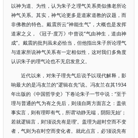
以神为道、为性，认为朱子之理气关系类似佛老所论
神气关系。其实，神气论更多是道家道教的议题，而
非佛教的特色。戴震所云“神能生气”，大概也是发挥
道家之义，《冠子·度万》中曾说“气由神生，道由神
成”。戴震的批判虽未必恰当，但他指出朱子所论理气
与道家所说神气关系有一定相似性，这对我们多角度
认识朱子的理气论也不无启发意义。
近代以来，对朱子理先气后说予以现代解释，影
响最大的是冯友兰的“逻辑在先”说。冯友兰在其1934
年出版的《中国哲学史》下卷论朱子一节中说：“至于
理与普通的气为有之先后，则须自两方面言之：盖依
事实言，则有理即有气，所谓‘动静无端，阴阳无始’；
若就逻辑言，则‘须说先有是理’。盖理为超时空而不变
者，气则为在时空而变化者。就此点言，必‘须说先有