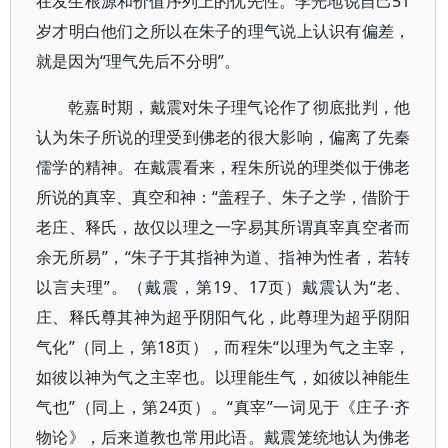
在发生根源和价值序列上的优先性。李光地说自己51
岁才明白他们之所以在朱子的理气说上认识有偏差，
就是因为“理气先后不分明”。
乾嘉时期，戴震对朱子理气论作了彻底批判，他
认为朱子所说的理受到佛老的很大影响，偏离了先秦
儒学的精神。在戴震看来，程朱所说的理类似于佛老
所说的真宰、真空和神：“盖程子、朱子之学，借阶于
老庄、释氏，故仅以理之一字易其所谓真宰真空者而
余无所易”，“朱子于其指神为道、指神为性者，若转
以言夫理”。（戴震，第19、17页）戴震认为“老、
庄、释氏尊其神为超乎阴阳气化，此尊理为超乎阴阳
气化”（同上，第18页），而程朱“以理为气之主宰，
如彼以神为气之主宰也。以理能生气，如彼以神能生
气也”（同上，第24页）。“真宰”一词见于《庄子·齐
物论》，后来道教也常用此语。戴震笼统地认为佛老