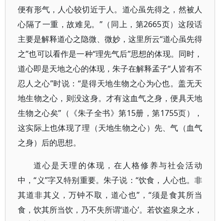
便有形气，人心较切近于人。道心虽先得之，然被人
心隔了一重，故难见。”（同上，第2665页）这段话
主要是解释道心之隐微、微妙，这里所云“道心虽先得
之”也可以看作是一种“理先气后”思想的体现。同时，
道心即是天地之心的体现，朱子在解释孟子“人皆有不
忍人之心”时说：“是得天地生物之心为心也。盖无天
地生物之心，则没这身。才有这血气之身，便具天地
生物之心矣”（《朱子全书》第15册，第1755页），
这实际上也体现了理（天地生物之心）先、气（血气
之身）后的思想。
道心是天理的体现，在人格修养与社会活动
中，“义”字又特别重要。朱子说：“饮食，人心也。非
其道非其义，万钟不取，道心也”，“须是食其所当
食，饮其所当饮，乃不失所谓‘道心’。若饮盗泉之水，