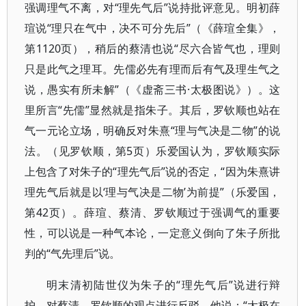
强调理气不离，对“理先气后”说持批评意见。明初薛
瑄说“理只在气中，决不可分先后”（《薛瑄全集》，
第1120页），稍后的蔡清也说“尽六合皆气也，理则
只是此气之理耳。先儒必先有理而后有气及理生气之
说，愚实有所未解”（《虚斋三书·太极图说》）。这
里所言“先儒”显然就是指朱子。其后，罗钦顺也站在
气一元论立场，明确反对朱熹“理与气决是二物”的说
法。（见罗钦顺，第5页）乐爱国认为，罗钦顺实际
上包含了对朱子的“理先气后”说的否定，“因为朱熹讲
理先气后就是以‘理与气决是二物’为前提”（乐爱国，
第42页）。薛瑄、蔡清、罗钦顺过于强调气的重要
性，可以说是一种气本论，一定意义倒向了朱子所批
判的“气先理后”说。
明末清初陆世仪为朱子的“理先气后”说进行辩
护，对蔡清、罗钦顺的观点进行反驳，他说：“太极在