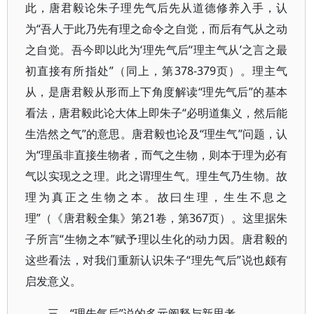
此，唐君毅论朱子理先气后先从道德修养入手，认
为“吾人于此乃先有理之命令之自觉，而后有气从之动
之自觉。吾今即以此为‘理先气后’‘理主气从’之言之最
初直接有所指处”（同上，第378-379页）。理主气
从，是唐君毅从形而上下角度解读“理先气后”的基本
看法，唐君毅此论大体上即朱子“必明道集义，然后能
生浩然之气”的意思。唐君毅也论及“理生气”问题，认
为“理虽非直接生物者，而气之生物，则本于理为必有
气以实现之之理。此之谓理生气。理生气乃生物。故
理为真正之生物之本。故曰生理，生生不息之
理”（《唐君毅全集》第21卷，第367页）。这里据朱
子所言“生物之本”赋予理以生化的动力因。唐君毅的
这些看法，对我们重新认识朱子“理先气后”说也颇有
启发意义。
三、“理先气后”说的多元阐释与新思考