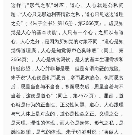
这样与“形气之私”对应，道心、人心就是公私问
题，“人心只见那边利害情欲之私，道心只见这边道理
之公”（《朱子全书》第16册，第2666页）。虚灵知
觉是人心的基本功能，人只有一个心，之所以有道
心、人心之分，是因为所知觉的对象不同，“道心是知
觉得道理底，人心是知觉得声色臭味底”（同上，第
2664页）。人心是饥食渴饮，是人的基本生理需求和
情感欲望，人心并非都是恶，但是有滑向恶的危险。
朱子说“人心便是饥而思食，寒而思衣底心。饥而思食
后，思量当食与不当食，寒而思衣后，思量当着与不
当着，这便是道心”（同上，第2672页）。显然，道
心就是行为的正当性、正义性问题。道心、人心跟理
与气大体上是对应的，道心是性命之正、义理之公，
是天理、理性的体现，而人心是身体、形气之私，是
感性欲望，是气的体现。朱子61岁时说：“唤做人，