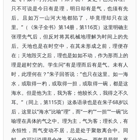
只不可说是今日有是理，明日却有是气，也须有先
后。且如万一山河大地都陷了，毕竟理却只在这
里。”（《朱子全书》第14册，第116页）这里明确主
张理先气后，但反对将其机械地理解为时间上的先
后。天地也是在时空中，在其未形成之前，理便存
在；天地毁灭之后，理也是如如不动，作为形而上的
理是超时空的。学生问“有是理而后有是气。未有人
时，此理何在？”朱子回答说：“也只在这里。如一海
水，或取得一杓，或取得一担，或取得一碗，都是这
海水。但是他为主，我为客；他较长久，我得之不久
耳。”（同上，第115页）这条语录也是在朱子68岁以
后，这里以“海水”比喻“理”，而“一杓”“一担”“一碗”比
喻理在具体的气之中。理为主，气为客；理长久，有
永恒性，而气变动不居，总是处于聚散离合中。同
时，也可以说理是全体、不分的一，而气是局部、有