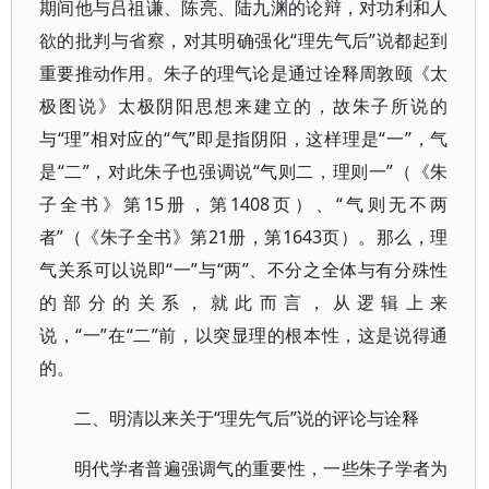
期间他与吕祖谦、陈亮、陆九渊的论辩，对功利和人
欲的批判与省察，对其明确强化“理先气后”说都起到
重要推动作用。朱子的理气论是通过诠释周敦颐《太
极图说》太极阴阳思想来建立的，故朱子所说的
与“理”相对应的“气”即是指阴阳，这样理是“一”，气
是“二”，对此朱子也强调说“气则二，理则一”（《朱
子全书》第15册，第1408页）、“气则无不两
者”（《朱子全书》第21册，第1643页）。那么，理
气关系可以说即“一”与“两”、不分之全体与有分殊性
的部分的关系，就此而言，从逻辑上来
说，“一”在“二”前，以突显理的根本性，这是说得通
的。
二、明清以来关于“理先气后”说的评论与诠释
明代学者普遍强调气的重要性，一些朱子学者为