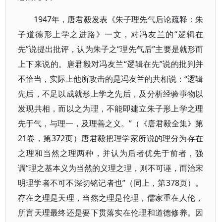
1947年，唐君毅发表《朱子理先气后论疏释：朱
子道德形上学之进路》一文，对冯友兰的“逻辑在
先”说提出批评，认为朱子之“理先气后”主要是就形而
上下来说的。唐君毅对冯友兰“逻辑在先”说的批判并
不恰当，实际上他所攻击的是冯友兰的共相说：“逻辑
先后，不足以成就形上学之先后，及分析经验事物以
发现共相，而以之为理，不能即建立朱子形上学之理
先于气，与理一，及理善之义。”（《唐君毅全集》第
21卷，第372页）唐君毅把理学家所说的理分为存在
之理和当然之理两种，并认为后者优先于前者，强
调“理之基本义为当然的义理之理，则不可诬，而治宋
明理学者不可不深切铭记者也”（同上，第378页）。
存在之理是天理，当然之理是伦理，儒家重在人伦，
所言天理最终还是要下贯落实在伦理和道德修养。因