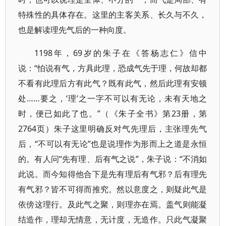
特殊性的具体存在。这里的主客关系、长久与不久，
也是解读理先气后的一种向度。
1198年，69岁的朱子在《答杨志仁》信中
说：“怕说有气，方具此理，恐成气先于理，何故却都
不看有此理后方有此气？既有此气，然后此理有安顿
处……要之，‘理’之一字不可以有无论，未有天地之
时，便已如此了也。”（《朱子全书》第23册，第
2764页）朱子这里明确反对气先理后，主张理先气
后，“不可以有无论”也是说理作为形而上之道是永恒
的。有人问“先有理、后有气之说”，朱子说：“不消如
此说。而今知得他合下是先有理后有气邪？后有理先
有气邪？皆不可得而推究。然以意度之，则疑此气是
依傍这理行。及此气之聚，则理亦在焉。盖气则能凝
结造作，理却无情意，无计度，无造作。只此气凝聚