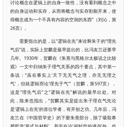
讨论概念在逻辑上的自身一致性，没有看到概念之中
的自身运动和实存，从而将概念与实存割裂开来，使
得概念成为一个不具有内容的空洞的东西”（刘沁，第
26页）。
需要指出的是，以“逻辑在先”来诠释朱子的“理先
气后”说，实际上贺麟是最早提出的，比冯友兰还要早
几年。1930年，贺麟在《朱熹与黑格尔太极说之比较
观》一文中归纳朱子理气关系的四个要点，其中第一
条说：“虽在事实上‘天下无无气之理，亦无无理之
气’，但就逻辑而论‘理先于气’”（贺麟，第597页），
这是“理先气后”之“逻辑在先”解说的最早出处。对
此，陈来也指出，“贺麟其实是提出朱子理在气先论
是‘逻辑上在先’的首位学者，有开创之功。几年后，冯
友兰在《中国哲学史》的下册朱熹部分，除了吸取希
腊哲学‘形式与材料’、新实在论‘超时空的潜存’外，也