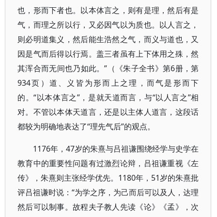
也，形而下者也。以本体言之，则有是理，然后有是
气，而理之所以行，又必因气以为质也。以人言之，
则必明道集义，然后能生浩然之气，而义与道也，又
因是气而后得以行焉。盖三者虽有上下体用之殊，然
其浑合而无间也乃如此。”（《朱子全书》第6册，第
934页）道、义皆为形而上之理，而气是形而下
的。“以本体言之”，是就天道而言，与“以人言之”相
对。不管以本体天道言，还是以主体人道言，这段话
都较为明确地表达了“理先气后”的观点。
1176年，47岁的朱熹与吕祖谦围绕经学与史学在
教育中的重要性问题有过激烈论辩，吕祖谦重视《左
传》，朱熹则主张经学优先。1180年，51岁的朱熹批
评吕祖谦时说：“为学之序，为己而后可以及人，达理
然后可以制事。故程夫子教人先读《论》《孟》，次