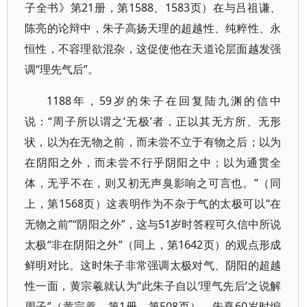
子全书》第21册，第1588、1583页）在与吕祖谦、
陈亮的论辩中，朱子高扬天理的超越性、纯粹性、永
恒性，不容理欲混杂，这促使他在天道论层面越发强
调“理先气后”。
1188年，59岁的朱子在回复陆九渊的信中
说：“周子所以谓之‘无极’者，正以其无方所、无形
状，以为在无物之前，而未尝不立于有物之后；以为
在阴阳之外，而未尝不行乎阴阳之中；以为通贯全
体，无乎不在，则又初无声臭影响之可言也。”（同
上，第1568页）这表明作为不杂于气的太极可以“在
无物之前”“阴阳之外”，这与51岁时答程可久信中所说
太极“非在阴阳之外”（同上，第1642页）的观点形成
鲜明对比。这时朱子非常强调太极对气、阴阳的超越
性一面，黄宗羲就认为“此朱子自以‘理气先后’之说解
周子”（黄宗羲，第1册，第508页）。朱熹60岁时编