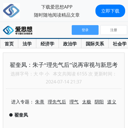
下载爱思想APP
立即下载
随时随地阅读精品文章
登录
注册
首页
法学
经济学
政治学
国际关系
社会学
翟奎凤：朱子“理先气后”说再审视与新思考
选择字号：
大
中
小
本文共阅读 6155 次 更新时间：
2024-07-14 21:37
进入专题：
朱熹
理先气后
理气
太极
阴阳
道义
●
翟奎凤