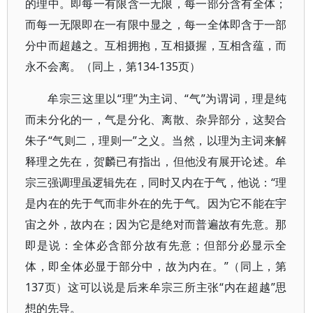
的理中。即每一有限含一无限，每一部分含有全体；
而每一无限即在一有限中显之，每一全体即含于一部
分中而超越之。互相拥抱，互相摄握，互相含蕴，而
永不会离。（同上，第134-135页）
牟宗三这里以“理”为主词、“气”为谓词，理是纯
而未分化的一，气是分化、离散、杂异部分，这契合
朱子“气则二，理则一”之义。当然，以理为主词来解
释理之先在，贺麟已有指出，但他没有展开论述。牟
宗三强调理虽逻辑先在，同时又内在于气，他说：“理
是内在的先于气而非外在的先于气。因为它不能在宇
宙之外，故内在；因为它是绝对而普遍故有先意。那
即是说：全体必含部分故有先意；但部分必显示全
体，即全体必显于部分中，故为内在。”（同上，第
137页）这可以说是后来牟宗三所主张“内在超越”思
想的先导。