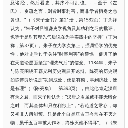
及诸经，然后看史，其序不可乱也。……至于《左
氏》、奏疏之言，则皆时事利害，而非学者切身之急
务也。”（《朱子全书》第21册，第1532页）丁为祥
认为，“朱子对吕祖谦史学视角及其功利之习的批评，
也等于是对其理先气后说在为学实践中的坚持”（丁为
祥，第37页）。朱子在为学次第上，强调经学的优先
性，他对史学过于关注“时事利害”的警惕，促进了他
在天道论层面坚定“理先气后”的信念。1184年，朱子
与陈亮围绕王霸义利历史观展开论辩。陈亮的历史观
如陈傅良所说是“功到成处，便是有德，事到济处，便
是有理”（《陈亮集》，第393页），由此他肯定汉唐
有为之君。而朱子则认为：“汉唐之君虽或不能无暗合
之时，而其全体却只在利欲上”，“若论道之常存，却
又初非人所能预。只是此个自是亘古亘今常在不灭之
物，虽千五百年被人作坏，终殄灭他不得耳”。（《朱