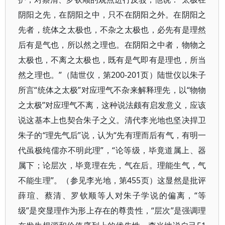
阴阳之先，在阴阳之中，只不在阴阳之外。在阴阳之
先者，统体之太极也，不杂之太极也，必先有是理然
后有是气也，所以然之理也。在阴阳之中者，物物之
太极也，不离之太极也，既有是气即有是理也，所当
然之理也。”（陆世仪，第200-201页）陆世仪以朱子
所言“统体之太极”对应理气不杂来解释理先，以“物物
之太极”对应理气不离，这种说法颇有启发意义，应该
说这基本上也契合朱子之义。清代李光地也坚决捍卫
朱子的“理先气后”说，认为“先有理而后有气，有明一
代虽极纯儒亦不明此理”，“论等级，毕竟道属上、器
属下；论层次，毕竟理在先，气在后。理能生气，气
不能生理”。（参见李光地，第455页）这显然是批评
薛瑄、蔡清、罗钦顺等人对朱子学说的偏离，“等
级”是突显理作为形上存在的尊贵性，“层次”是强调理