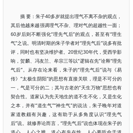
摘 要：朱子40多岁就提出理气不离不杂的观点，
其后他越来越强调理气不杂、理对气的超越性一面；
60岁后则不断强化“理先气后”的观点，甚至有“理生
气”之说。明清时期的朱子学者对“理先气后”说多有批
评，同时也有坚决维护者。20世纪30年代，受西学影
响，贺麟、冯友兰、牟宗三等以“逻辑在先”诠释“理先
气后”。从存在论来看，朱子的“理先气后”说与《易
传》“太极生阴阳”的思想有直接关联，理是不可分的
一，气是可分的二；其与古老的“天生万物”思想也有
契合性。道家认为先天地生的道不生不化，又是生化
之本，并有“道生气”“神生气”的说法，朱子晚年对道
家道教颇有兴趣，这有助于从多角度认识“理先气
后”说。就修养论而言，“理先气后”说也体现在朱子的
道心、人心之辨，道心有先在性，人心要听命于道