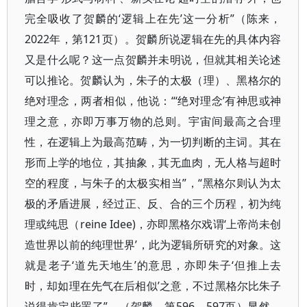
完全吸收了贺麟的‘逻辑上在先’这一分析”（陈来，
2022年，第121页）。贺麟所说逻辑在先的具体内容
又是什么呢？这一点贺麟并未明说，但就其相关论述
可以推论。贺麟认为，朱子的太极（理）、黑格尔的
绝对理念，两者相似，他说：“‘绝对理念’有神思或神
理之意，亦即万事万物的总则。宇宙间最高之合理
性，在逻辑上为最高范畴，为一切判断的主词。其在
形而上学的地位，其抽象，其无血肉，无人格与超时
空的程度，与朱子的太极实相当”，“黑格尔则认为太
极的矛盾进展，经过正、反、合的三个历程，初为纯
理或纯思（reine Idee)，亦即黑格尔戏谓‘上帝尚未创
造世界以前的纯理世界’，此为逻辑所研究的对象。这
就是老子‘道先天地生’的意思，亦即朱子‘但推上去
时，却如理在先气在后相似’之意，不过黑格尔比朱子
说得肯定些罢了”。（贺麟，第596、597页）显然，