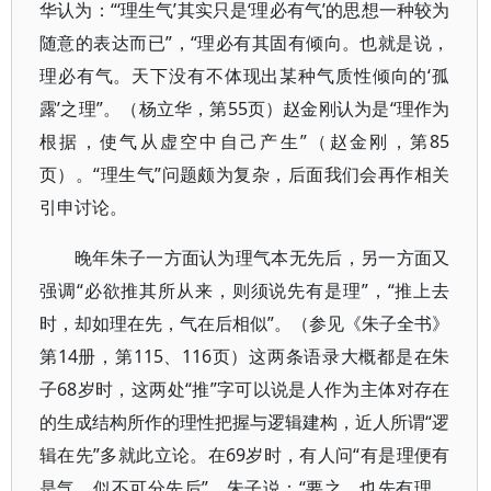
华认为：“‘理生气’其实只是‘理必有气’的思想一种较为
随意的表达而已”，“理必有其固有倾向。也就是说，
理必有气。天下没有不体现出某种气质性倾向的‘孤
露’之理”。（杨立华，第55页）赵金刚认为是“理作为
根据，使气从虚空中自己产生”（赵金刚，第85
页）。“理生气”问题颇为复杂，后面我们会再作相关
引申讨论。
晚年朱子一方面认为理气本无先后，另一方面又
强调“必欲推其所从来，则须说先有是理”，“推上去
时，却如理在先，气在后相似”。（参见《朱子全书》
第14册，第115、116页）这两条语录大概都是在朱
子68岁时，这两处“推”字可以说是人作为主体对存在
的生成结构所作的理性把握与逻辑建构，近人所谓“逻
辑在先”多就此立论。在69岁时，有人问“有是理便有
是气，似不可分先后”，朱子说：“要之，也先有理。