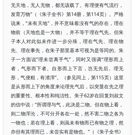
无天地，无人无物，都无该载了。有理便有气流行，
发育万物”（《朱子全书》第14册，第114页）。严格
说来，“未有天地”，并不意味着没有气的存在，理在
物前（天地也是一大物），并不等于理在气先。但朱
子本人对此似未作进一步分殊，理在气先、理在物
先、理在事先，在朱子那里基本可视为是等同的。朱
子一方面说“理未尝离乎气”，同时又强调“理形而上
者，气形而下者。自形而上下言，岂无先后。理无
形，气便粗，有渣滓”。（参见同上，第115页）这里
是从形而上下的角度来论理先气后，以突显在先之理
的重要性、根本性和纯洁性。朱子62岁在回复刘叔文
的信中说：“所谓理与气，此决是二物。但在物上看，
则二物浑沦，不可分开各在一处，然不害二物之各为
一物也；若在理上看，则虽未有物而已有物之理，然
亦但有其理而已，未尝实有是物也。”（《朱子全书》