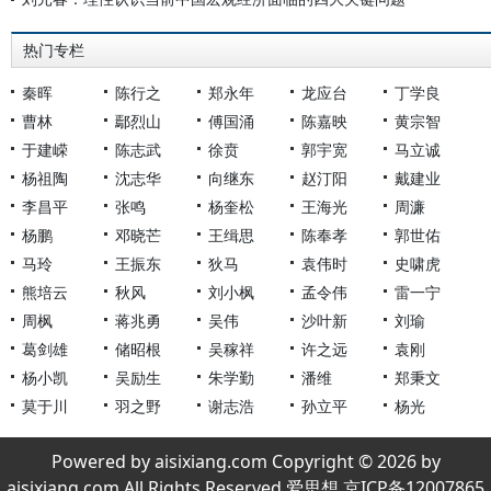
热门专栏
秦晖
陈行之
郑永年
龙应台
丁学良
曹林
鄢烈山
傅国涌
陈嘉映
黄宗智
于建嵘
陈志武
徐贲
郭宇宽
马立诚
杨祖陶
沈志华
向继东
赵汀阳
戴建业
李昌平
张鸣
杨奎松
王海光
周濂
杨鹏
邓晓芒
王缉思
陈奉孝
郭世佑
马玲
王振东
狄马
袁伟时
史啸虎
熊培云
秋风
刘小枫
孟令伟
雷一宁
周枫
蒋兆勇
吴伟
沙叶新
刘瑜
葛剑雄
储昭根
吴稼祥
许之远
袁刚
杨小凯
吴励生
朱学勤
潘维
郑秉文
莫于川
羽之野
谢志浩
孙立平
杨光
Powered by aisixiang.com Copyright © 2026 by
aisixiang.com All Rights Reserved 爱思想 京ICP备12007865