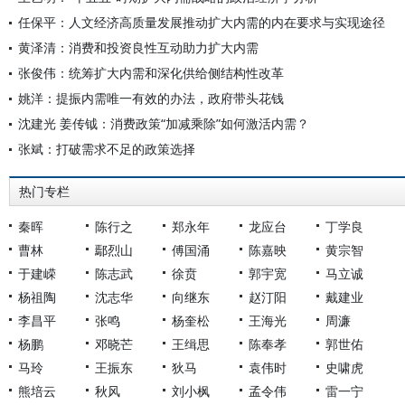
任保平：人文经济高质量发展推动扩大内需的内在要求与实现途径
黄泽清：消费和投资良性互动助力扩大内需
张俊伟：统筹扩大内需和深化供给侧结构性改革
姚洋：提振内需唯一有效的办法，政府带头花钱
沈建光 姜传钺：消费政策“加减乘除”如何激活内需？
张斌：打破需求不足的政策选择
热门专栏
秦晖
陈行之
郑永年
龙应台
丁学良
曹林
鄢烈山
傅国涌
陈嘉映
黄宗智
于建嵘
陈志武
徐贲
郭宇宽
马立诚
杨祖陶
沈志华
向继东
赵汀阳
戴建业
李昌平
张鸣
杨奎松
王海光
周濂
杨鹏
邓晓芒
王缉思
陈奉孝
郭世佑
马玲
王振东
狄马
袁伟时
史啸虎
熊培云
秋风
刘小枫
孟令伟
雷一宁