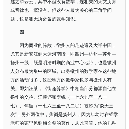
越之举云云，其中不但没有数学，连相关的天文历算
或音律也一概没有。但这些人最为关心的三角学问
题，也是测天所必备的数学知识。
四
因为商业的缘故，徽州人的足迹遍及大半中国，
尤其是新安江到大运河南段，即徽州—杭州—苏州—
扬州一线，既是明清时期的商业中心地带，也是徽州
人分布最为集中的区域。出身徽州的数学家在这些地
方的活动很多，这些地方的数学家也多与徽州人有
关。即如汪莱，《衡斋算学》中相当部分都源自他在
扬州的交往。汪莱还和李锐（一七六九至一八一
七）、焦循（一七六三至一八二〇）被称为“谈天三
友”，另外两位中，焦循是扬州人，因为年幼时在经学
老师的家里见到梅文鼎的著作，从此习算，他的几种