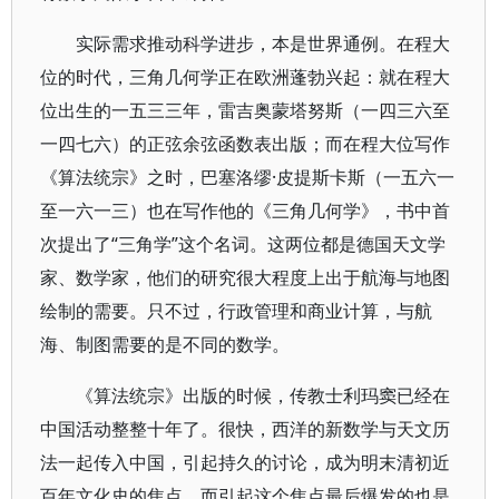
实际需求推动科学进步，本是世界通例。在程大
位的时代，三角几何学正在欧洲蓬勃兴起：就在程大
位出生的一五三三年，雷吉奥蒙塔努斯（一四三六至
一四七六）的正弦余弦函数表出版；而在程大位写作
《算法统宗》之时，巴塞洛缪·皮提斯卡斯（一五六一
至一六一三）也在写作他的《三角几何学》，书中首
次提出了“三角学”这个名词。这两位都是德国天文学
家、数学家，他们的研究很大程度上出于航海与地图
绘制的需要。只不过，行政管理和商业计算，与航
海、制图需要的是不同的数学。
《算法统宗》出版的时候，传教士利玛窦已经在
中国活动整整十年了。很快，西洋的新数学与天文历
法一起传入中国，引起持久的讨论，成为明末清初近
百年文化史的焦点，而引起这个焦点最后爆发的也是