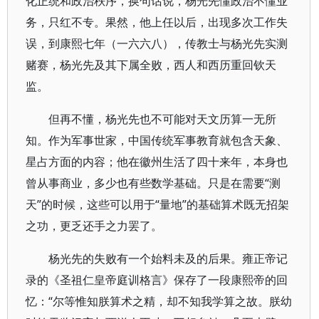
化正统和政治秩序，换句话说，杨光先懂政治不懂业
务，只红不专。果然，他上任以后，出现多次工作失
误，到康熙七年（一六六八），传教士与杨光先实测
赌赛，杨光先及其下属全败，西人和西历重回钦天
监。
但再不懂，杨光先也不可能对天文历算一无所
知。作为军事世家，中国传统军事教育就包含天象、
星占方面的内容；他在徽州生活了四十来年，本身也
曾从事商业，多少也有些数学基础。只是在需要“测
天”的时候，这些可以用于“量地”的基础算术既无招架
之功，更乏还手之力罢了。
杨光先的失败有一个始料未及的后果。雍正帝记
录的《圣祖仁皇帝庭训格言》保存了一段康熙帝的回
忆：“尔等惟知朕算术之精，却不知我学算之故。朕幼