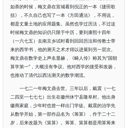
如荼的时候，梅文鼎在宣城看到倪正的一本《捷田歌
括》，不久自己也写了一本《方田通法》，不用说，
都是丈量土地的应用题集。虽然也学过历法，不过这
时候梅文鼎的知识仍只限于中历，要到康熙十四年
（一六七五）去南京乡试时看到回回历法和传教士带
来的西学书，他的测天之术才得以进展到另一层次。
梅文鼎在数学史上声名显赫，《畴人传》称其为“国朝
算学第一”，大概没有争议。他对西学的接受和发扬，
也推动了清代以西法测天的数学潮流。
一七二一年梅文鼎去世。三年以后，戴震（一七
二四至一七七七）出生在徽州休宁县隆阜村。他出身
徽商家庭，少年时也曾一样出门学徒。戴震的治学先
从数学开始，第一部作品名为《筹算》，作于二十二
岁，后来改题为《策算》。筹算、策算都是用算筹来