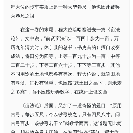
程大位的步车实质上是一种大型卷尺，他也因此被称
为卷尺之祖。
在这一卷的末尾，程大位暗暗塞进去一篇《亩法
论》。文中说，“前贤亩法”以二百四十步为一亩，万
历九年清丈时，休宁县的总书（书吏首脑）擅自改变
成法，将田分为四等，上等一百九十步为一亩，中等
二百二十步，下等二百六十步，下下等三百步，其他
不同用途的土地也都各有等次。程大位说，就算田地
有厚薄、征役有轻重，也应该“就土田之高下，别米麦
之多寡”，而不应该玩弄数字，在统计上做文章。
《亩法论》后面，又加了一道奇怪的题目：“原用
古弓，每步五尺，今以钞弓校之，只有四尺八寸。问
古弓百步，该钞弓若干？”就数学而言，这道题无比简
单，却被放在卷末压轴。在卷四“粟布”部分，程大位