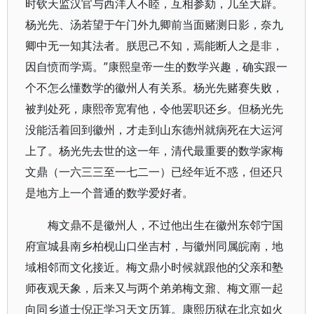
时钦天监汉官与西洋人不睦，互相参劾，几至大辟。
杨光先、汤若望于午门外九卿前当面赌测日影，奈九
卿中无一知其法者。朕思己不知，焉能断人之是非，
因自愤而学焉。”康熙皇帝一生的数学兴趣，确实跟一
个不怎么懂数学的徽州人有关系。杨光先赌赛失败，
被判处死，康熙帝宽宥他，令他罢职还乡。但杨光先
没能活着回到徽州，才走到山东德州就病死在大运河
上了。杨光先去世的这一年，清代最重要的数学家梅
文鼎（一六三三至一七二一）已经年近不惑，但还只
是地方上一个普通的数学爱好者。
梅文鼎不是徽州人，不过他出生在徽州东邻宁国
府宣城县南乡柏枧山口坐吉村，与徽州同属皖南，地
域相邻而文化接近。梅文鼎小时候就跟他的父亲和塾
师夜观天象，后来又与两个弟弟梅文鼐、梅文鼏一起
向同乡道士倪正学习天文历算。康熙历狱在北京如火