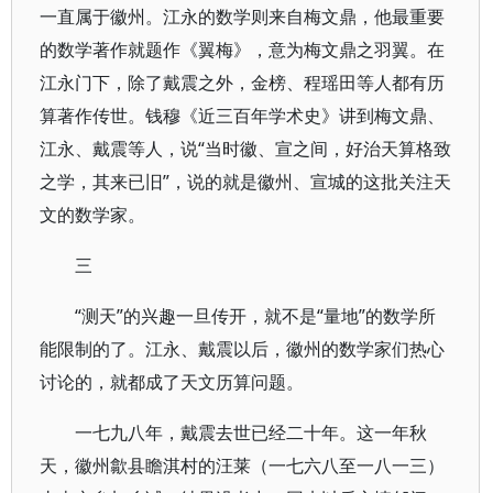
一直属于徽州。江永的数学则来自梅文鼎，他最重要
的数学著作就题作《翼梅》，意为梅文鼎之羽翼。在
江永门下，除了戴震之外，金榜、程瑶田等人都有历
算著作传世。钱穆《近三百年学术史》讲到梅文鼎、
江永、戴震等人，说“当时徽、宣之间，好治天算格致
之学，其来已旧”，说的就是徽州、宣城的这批关注天
文的数学家。
三
“测天”的兴趣一旦传开，就不是“量地”的数学所
能限制的了。江永、戴震以后，徽州的数学家们热心
讨论的，就都成了天文历算问题。
一七九八年，戴震去世已经二十年。这一年秋
天，徽州歙县瞻淇村的汪莱（一七六八至一八一三）