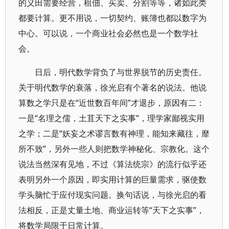
的义田需要经营，租佃、买卖、分割等等，诸如此类
都要计算。更不用说，一切契约、账簿也都以数字为
中心。可以说，一个商业社会必然也是一个数学社
会。
日后，明代数学背负了与世界脱节的历史责任。
关于明代数学的衰落，徐光启有个著名的说法。他说
算数之学只是在“近世数百年间”才退步，原因有二：
一是“名理之儒，土苴天下之实事”，理学家鄙视实用
之学；二是“妖妄之术谬言数有神理，能知来藏往，靡
所不致”，另外一些人则把数学神秘化、宗教化。这个
说法当然深有见地，不过《算法统宗》的流行似乎还
表明另外一个原因，即实用计算的巨量需求，驱使数
学头脑忙于应付现实问题。换句话说，与徐光启的看
法相反，正是丈量土地、商业运转等“天下之实事”，
将数学局限于日常计算。