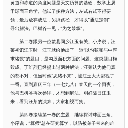
黄道和赤道的角度问题是天文历算的基础，数学上属
于球面三角学。他试了多种方法，左试右试不得要
领，最后放弃成法，另辟蹊径，才得以“通法定例”，
寻出解法。巴树谷一见，“为之鼓掌”。
第二卷跟另一位歙县同乡江玉有关。小序说，汪
莱初识江玉时，江玉就给他出了一道“以勾弦和与中容
求诸数”的题目，是勾股面积方面的问题。这类题目梅
瑴成、丁维烈已经提出过两种解法，汪莱认为他们算
的都不对，但当时他“思绪不来”，被江玉大大鄙视了
一番。直到嘉庆三年（一七九八）春天的一个雨夜，
他与巴树谷再次参详，才想到解法。刚好隔日江玉
来，看到汪莱的演算，大家相视而笑。
第四卷接续第一卷的主题，继续探讨球面三角。
小序说，“算师”总在研究算学，以防被弟子带来的难