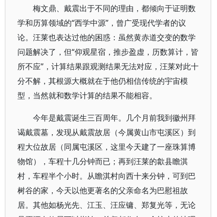
梅文鼎、戴震出于不同的理由，都倾向于证明数
学和历算领域的“西学中源”，曾广受现代学者的议
论。汪莱也表达过他的困惑：虽然黄赤道交变的数学
问题解决了，但“仰观星宿，推步盈虚，历数算计，皆
所不应”，计算结果跟观测结果无法对应，汪莱对此十
分不解，其根源大概就在于他仍相信传统的宇宙模
型，当然就和数学计算的结果不能相容。
今年是戴震诞生三百周年。几个月前我到徽州拜
谒戴震墓，发现从戴震故居（今属黄山市屯溪区）到
程大位故居（同属屯溪区，这里今天建了一座珠算博
物馆），车程十几分钟而已；再到汪莱的歙县瞻淇
村，车程半个小时。从瞻淇村向西十来分钟，可到巴
树谷的家，今天以他更著名的父亲命名为巴慰祖故
居。其他如杨光先、江玉、汪应镛、郑复光等，无论