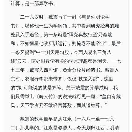
计算，是一部算学书。
二十六岁时，戴震写了一封《与是仲明论学
书》，堪称他一生为学纲领，其中提到研究经典的难
处及入手途径，第一条就是“诵尧典数行至‘乃命羲
和，不知恒星七政所以运行，则掩卷不能卒业”，最后
一条又提到“中土测天用勾股，今西人易名三角八
线”云云，两处跟数学有关的学术理想都是测天。一七
七三年，戴震入四库馆，负责分校算经诸书。戴震入
京时，衣服行李都未带齐，仅仅“挟策入都”，这里
的“策”可能说的就是算筹。关于戴震的算学成就，我
们只需举出《畴人传》的说法就可见一斑：“盖自有戴
氏，天下学者乃不敢轻言算数，而其道始尊。”
戴震的数学最早是从江永（一六八一至一七六
二）那儿学的。江永是婺源人，今天划归江西，明清