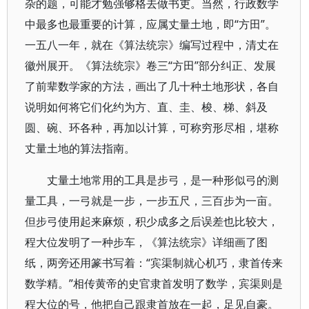
杂的题，可能才勉强够格去做书吏。当然，行政数学
中最多也最重要的计算，应属丈量土地，即“方田”。
一五八一年，就在《算法统宗》编写过程中，清丈在
徽州展开。《算法统宗》卷三“方田”部分纠正、发展
了前辈数学家的方法，画出了几十种土地形状，各自
说明如何将它们化约为方、直、圭、梭、梯、斜及
圆、碗、环各种，再加以计算，可称穷形尽相，堪称
丈量土地的算法指南。
丈量土地常用的工具是步弓，是一种形似弓的测
量工具，一弓就是一步，一步五尺，三百步为一亩。
但步弓使用起来麻烦，积少成多之后误差也比较大，
程大位发明了一种步车，《算法统宗》详细画了图
纸，两旁还用篆书写着：“宾渠制就心机巧，隶首传来
数学精。”相传黄帝的史官隶首发明了数学，宾渠则是
程大位的号，他把自己跟隶首放在一起，足见自豪。