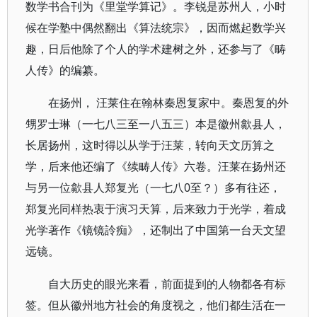
数学书合刊为《里堂学算记》。李锐是苏州人，小时
候在学塾中偶然翻出《算法统宗》，因而燃起数学兴
趣，日后他除了个人的学术建树之外，还参与了《畴
人传》的编纂。
在扬州， 汪莱住在翰林秦恩复家中。秦恩复的外
甥罗士琳（一七八三至一八五三）本是徽州歙县人，
长居扬州，这时得以从学于汪莱，转向天文历算之
学，后来他还编了《续畴人传》六卷。汪莱在扬州还
与另一位歙县人郑复光（一七八0至？）多有往还，
郑复光同样热衷于演习天算，后来致力于光学，着成
光学著作《镜镜詅痴》，还制出了中国第一台天文望
远镜。
自大历史的眼光来看，前面提到的人物都各有标
签。但从徽州地方社会的角度视之，他们都生活在一