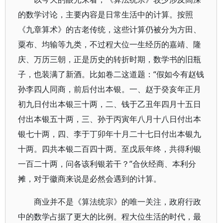
的数学讨论，主要内容是日常生活中的计算。按照
《九章算术》的古老传统，这些计算仍被分为方田、
粟布、均输等九类，不过程大位一生经历的嘉靖、隆
庆、万历三朝，正是历史的转折时期，数学书的旧瓶
子，也装满了新酒。比如卷二这道题：“假如今有赵钱
孙李四人同商，前后付出本银。一、赵于癸亥年正月
初九日付出本银三十两，二、钱于乙丑年四月十五日
付出本银五十两，三、孙于丙寅年八月十八日付出本
银七十两，四、李于丁卯年十月二十七日付出本银九
十两。四共本银二百四十两。至戊辰年终，共得利银
一百二十两，问各该利银若干？”合伙经商、本利分
摊，对于徽商来说是必然会遇到的计算。
商业并不是《算法统宗》的唯一关注，政府行政
中的数学占据了更大的比例。程大位生活的时代，最