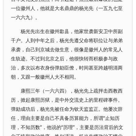
一位徽州人，他就是大名鼎鼎的杨光先（一五九七至
一六六九）。
杨光先出生在徽州歙县，他家世袭新安卫中所副
千户。人到中年之后，杨光先遵父命将职位让与弟弟
承袭，自己到京城去做生意，很像是徽州人的常见人
生轨迹。不过到北京之后，他很快转而积极参与政
治，多次以布衣身份弹劾臣僚，时间甚至跨越明清两
朝，又跟一般徽州人大不相同。
康熙三年（一六六四），杨光先上疏抨击西教西
历，掀起康熙历狱，是中外交流史上的里程碑事件。
弹劾成功后，杨光先被任命为钦天监监正。他屡次辞
任，理由主要是自己不具备历算能力，所谓“止知历
理，不知历数”，他说的“历理”，主要是历法背后的文