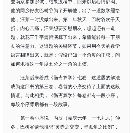
去南京参加乡试，结果没考中，回来以后心情郁闷。
他的同乡好友巴树谷为了开解他，出了一道数学题给
他，汪莱一时没做出来。第二年秋天，巴树谷次子夭
折，内心苦痛，汪莱想要安慰朋友，想起还有一道
题，就花三千字篇幅演算了出来，希望能转移一下朋
友的注意力。这道题的关键环节，如果用今天的数学
语言翻译出来，就是：假设已知一个角度的正弦，问
如何求得这一角度五分之一角的正弦。
汪莱后来着成《衡斋算学》七卷，这道题的解法
成为这部书的第三卷，卷首的小序交待了上面的这段
情谊。与此相类，《衡斋算学》每卷都有一段小序，
每段小序背后都有一段故事。
第一卷小序说，丙辰（嘉庆元年，一七九六）仲
冬，巴树谷请他推求“黄赤之交变，寻弧角之比例”，