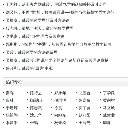
丁为祥：从王夫之到戴震： 明清气学的认知关怀及其走向
刘又铭：不再“孟”想，接着戴震讲──我的当代新荀学哲学典范
吴根友：戴震的哲学思想及其方法论
段志强：量地与测天：徽州的数学世界
李承贵：戴震“自生”理念及其意蕴
姚彬彬：“条理”与“旁通”：从戴震到焦循的自然主义哲学转向
吴震：戴震哲学的方法论反思
吴根友：戴震“分理”说的两个原则与诸新命题及其理论贡献
盛邦和：戴震的“原典”史观
热门专栏
秦晖
陈行之
郑永年
龙应台
丁学良
曹林
鄢烈山
傅国涌
陈嘉映
黄宗智
于建嵘
陈志武
徐贲
郭宇宽
马立诚
杨祖陶
沈志华
向继东
赵汀阳
戴建业
李昌平
张鸣
杨奎松
王海光
周濂