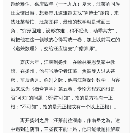
题给难住。嘉庆四年（一七九九）夏天，汪莱的同族
汪应镛出游，想要带几道难题去找“算博士”踢馆，来
找汪莱帮忙。汪莱觉得，最难的数学就是球面三
角，“穷形固难，设形亦难，稍不经意，动乖其方”，
就把他在这一领域的心得写成一卷，加上以前写过的
《递兼数理》，交给汪应镛去“广赠算师”。
嘉庆六年，汪莱到扬州，在翰林秦恩复家中教
馆。在扬州，他与当地学者江藩、焦循等人过从甚
密，前后两月。临别之际，他与江藩探讨数学，内容
后来成为《衡斋算学》第五卷，专论方程式的根是
否“可知”的问题（所谓“可知”，指的是方程有一正
根；“不可知”，指的是无正根或有一个以上正根）。
离开扬州之后，汪莱前往湖南，作南岳之游。途
中遇到连阴雨，三昼夜不能上路，他只能做题排解寂