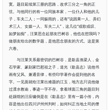
寞。题目延续第三册的思路，改求三分之一角的正
弦。与他同行的有一位同族本家，一位仆人和他的儿
子，车夫二人；一同躲雨的，还有“说因果一人、弄幻
术三人、女媒一人、车夫二人”，这几位“或歌或叹、
如梦如痴”，汪莱思念起朋友巴树谷，他也在想我吗？
做朋友给出的数学题，是他思念朋友的方式。这是第
六卷。
与汪莱关系最密切的巴树谷，是歙县渔梁人，金
石学家、篆刻家巴慰祖之子，道光《歙县志》说他书
画有父风、兼通音律，有些印学著作会提到他的名
字。一见面就给汪莱出难题的江玉，地方志只说他做
过溧水教谕，事迹一字不存。拿着球面三角的题目到
处踢馆的汪应镛倒是在《歙县志》里有一篇小传，内
容是他出任四川泸州州判时，如何纠正当地土司的僭