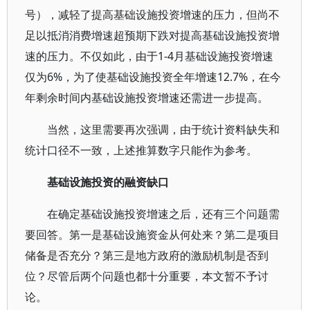
号），减轻了提高基础设施投资增速的压力，但尚不
足以抵消消费增速超预期下跌对提高基础设施投资增
速的压力。不仅如此，由于1-4月基础设施投资增速
仅为6%，为了使基础设施投资全年增速12.7%，在今
年剩余时间内基础设施投资增速还需进一步提高。
当然，这里需要再次强调，由于统计资料缺失和
统计口径不一致，上述推算数字只能作为参考。
基础设施投资的融资缺口
在确定基础设施投资增速之后，还有三个问题需
要回答。第一是基础设施资金从何处来？第二是项目
储备是否充分？第三是地方政府的激励机制是否到
位？尽管后两个问题也都十分重要，本文暂不予讨
论。