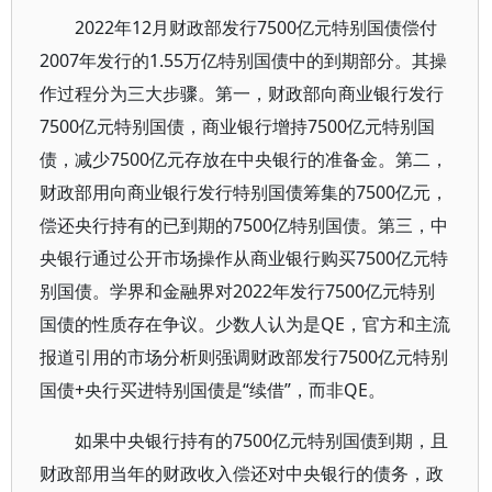
2022年12月财政部发行7500亿元特别国债偿付
2007年发行的1.55万亿特别国债中的到期部分。其操
作过程分为三大步骤。第一，财政部向商业银行发行
7500亿元特别国债，商业银行增持7500亿元特别国
债，减少7500亿元存放在中央银行的准备金。第二，
财政部用向商业银行发行特别国债筹集的7500亿元，
偿还央行持有的已到期的7500亿特别国债。第三，中
央银行通过公开市场操作从商业银行购买7500亿元特
别国债。学界和金融界对2022年发行7500亿元特别
国债的性质存在争议。少数人认为是QE，官方和主流
报道引用的市场分析则强调财政部发行7500亿元特别
国债+央行买进特别国债是“续借”，而非QE。
如果中央银行持有的7500亿元特别国债到期，且
财政部用当年的财政收入偿还对中央银行的债务，政