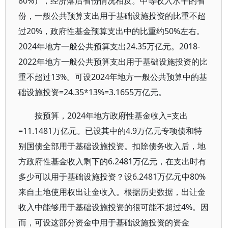
80%），经济落后省份情况相反。中等收入水平的省
份，一般公共预算支出用于基础设施投资的比重不超
过20%，政府性基金预算支出中的比重约50%左右。
2024年地方一般公共预算支出24.35万亿元。2018-
2022年地方一般公共预算支出用于基础设施投资的比
重不超过13%。可设2024年地方一般公共预算中的基
础设施投资=24.35*13%=3.1655万亿元。
按预算，2024年地方政府性基金收入=支出
=11.1481万亿元。已设其中的4.9万亿元专项债和特
别国债全部用于基础设施投资。扣除债务收入后，地
方政府性基金收入剩下的6.2481万亿元，在支出时有
多少可以用于基础设施投资？设6.2481万亿元中80%
来自土地使用权出让金收入。根据历史数据，出让金
收入中能够用于基础设施投资的很可能不超过4%。因
而，可设这部分资金中用于基础设施投资的资金