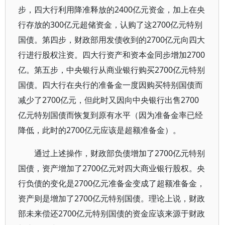
步，四大行利用降准释放的2400亿元资金，加上在央
行存放的300亿元超储资金，认购了这2700亿元特别
国债。第四步，财政部用发债收到的2700亿元向四大
行进行股权注资。四大行资产和资本金同步增加2700
亿。第五步，中央银行从商业银行购买2700亿元特别
国债。四大行在央行的准备金一度因购买特别国债而
减少了2700亿元，但此时又因向中央银行出售2700
亿元特别国债而恢复到原有水平（因为准备金率已经
降低，此时的2700亿元应该是超额准备金）。
通过上述操作，财政部负债增加了2700亿元特别
国债，资产增加了2700亿元对四大商业银行股权。央
行负债的变化是2700亿元准备金变成了超额准备金，
资产则是增加了2700亿元特别国债。理论上说，财政
部未来偿还2700亿元特别国债的资金应该来源于财政