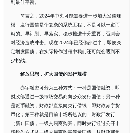
到最佳平衡。
简言之，2024年中央可能需要进一步加大发债规
模。发行国债是个复杂的系统工程，不是可以一蹴而
就的。早计划、早落实、稳步推进十分重要，否则会
对经济造成冲击。现在2024年已经倏然过半，即便决
定增发国债，在实际操作过程中我们还可能会遇到不
少挑战。
解放思想，扩大国债的发行规模
赤字融资可分为三种方式：一种是国债融资，即
财政部通过一级市场交易商向公众发行国债；另一种
是货币融资，财政部直接向央行借钱，即财政赤字货
币化；第三种就是目前市场所热议的，财政部发行
（新）国债，一级交易商购买，同时央行通过公开市
场操作方式从一级交易商购买等量国债。从财政部角