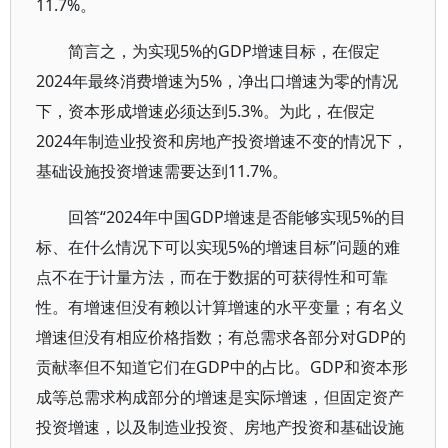
11.7%。
简言之，为实现5%的GDP增速目标，在假定
2024年最终消费增速为5%，净出口增速为零的情况
下，资本形成增速必须达到5.3%。为此，在假定
2024年制造业投资和房地产投资增速不变的情况下，
基础设施投资增速需要达到11.7%。
回答“2024年中国GDP增速是否能够实现5%的目
标、在什么情况下可以实现5%的增速目标”问题的难
点不在于计量方法，而在于数据的可获得性和可靠
性。有增速但没有赖以计算增速的水平变量；有名义
增速但没有相应价格指数；有总需求各部分对GDP的
贡献率但不知道它们在GDP中的占比。GDP和资本形
成等总需求构成部分的增速是实际增速，但固定资产
投资增速，以及制造业投资、房地产投资和基础设施