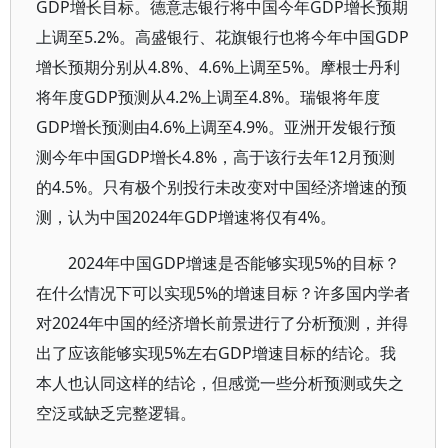
GDP增长目标。德意志银行将中国今年GDP增长预期
上调至5.2%。高盛银行、花旗银行也将今年中国GDP
增长预期分别从4.8%、4.6%上调至5%。摩根士丹利
将年度GDP预测从4.2%上调至4.8%。瑞银将年度
GDP增长预测由4.6%上调至4.9%。亚洲开发银行预
测今年中国GDP增长4.8%，高于该行去年12月预测
的4.5%。只有极个别投行未改变对中国经济增速的预
测，认为中国2024年GDP增速将仅有4%。
2024年中国GDP增速是否能够实现5%的目标？
在什么情况下可以实现5%的增速目标？许多国内学者
对2024年中国的经济增长前景进行了分析预测，并得
出了应该能够实现5%左右GDP增速目标的结论。我
本人也认同这样的结论，但感觉一些分析预测或失之
空泛或缺乏完整逻辑。