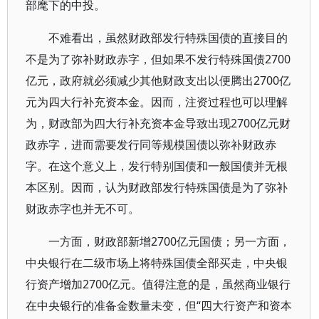
部麾下的中投。
不难看出，虽然财政部发行特殊国债的直接目的
不是为了弥补财政赤字，但如果不发行特殊国债2700
亿元，政府就必须减少其他财政支出以便腾出2700亿
元为四大行补充资本金。因而，注资过程也可以理解
为，财政部为四大行补充资本金导致出现2700亿元财
政赤字，进而需要发行同等规模国债以弥补财政赤
字。在这个意义上，发行特别国债和一般国债并无根
本区别。因而，认为财政部发行特殊国债是为了弥补
财政赤字也并无不可。
一方面，财政部新增2700亿元国债；另一方面，
中央银行在二级市场上将特殊国债全部买走，中央银
行资产增加2700亿元。值得注意的是，虽然商业银行
在中央银行的准备金数量未变，但“四大行资产和资本