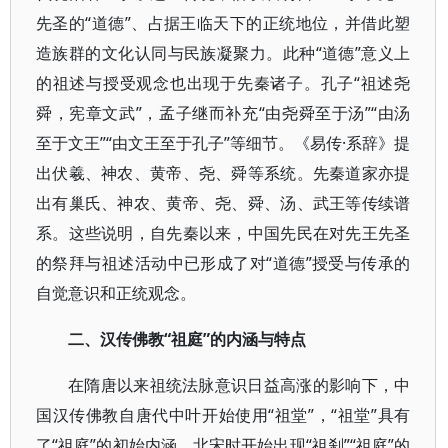
先圣的“道德”、占据王临天下的正统地位，并借此塑
造族群的文化认同与民族凝聚力。此种“道德”意义上
的祖述与授受观念也出现于先秦诸子。孔子“祖述尧
舜，宪章文武”，孟子继而补充“由尧舜至于汤”“由汤
至于文王”“由文王至于孔子”等细节。《易传·系辞》提
出伏羲、神农、黄帝、尧、舜等系统。先秦道家亦提
出有巢氏、神农、黄帝、尧、舜、汤、武王等传续谱
系。这些说明，自先秦以来，中国先民在对先王先圣
的祭拜与祖述活动中已形成了对“道德”授受与传承的
自觉意识和正统观念。
二、汉传佛教“祖庭”的内涵与特点
在隋唐以来祖统法脉意识日益高涨的影响下，中
国汉传佛教自唐代中叶开始使用“祖堂”，“祖堂”具有
了“祖庭”的初始内涵，北宋时开始出现“祖刹”“祖庭”的