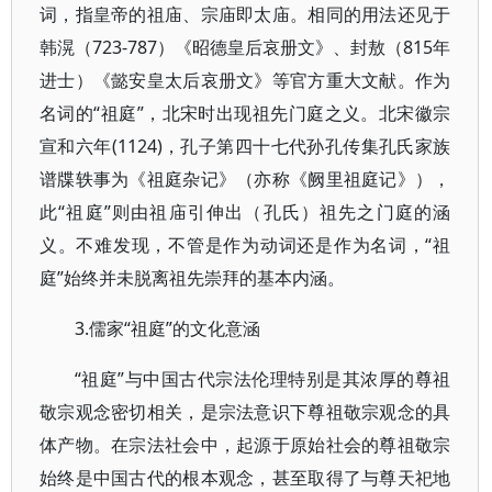
词，指皇帝的祖庙、宗庙即太庙。相同的用法还见于
韩滉（723-787）《昭德皇后哀册文》、封敖（815年
进士）《懿安皇太后哀册文》等官方重大文献。作为
名词的“祖庭”，北宋时出现祖先门庭之义。北宋徽宗
宣和六年(1124)，孔子第四十七代孙孔传集孔氏家族
谱牒轶事为《祖庭杂记》（亦称《阙里祖庭记》），
此“祖庭”则由祖庙引伸出（孔氏）祖先之门庭的涵
义。不难发现，不管是作为动词还是作为名词，“祖
庭”始终并未脱离祖先崇拜的基本内涵。
3.儒家“祖庭”的文化意涵
“祖庭”与中国古代宗法伦理特别是其浓厚的尊祖
敬宗观念密切相关，是宗法意识下尊祖敬宗观念的具
体产物。在宗法社会中，起源于原始社会的尊祖敬宗
始终是中国古代的根本观念，甚至取得了与尊天祀地