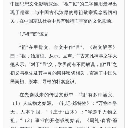
中国思想文化影响深远。“祖”“庭”的二字连用最早出
现于儒家，与中国古代浓厚的尊祖敬宗观念密切相
关，在中国宗法社会中具有独特而丰富的文化意涵。
1.“祖”“庭”源义
“祖”在甲骨文、金文中作“且”。《说文解字》
曰：“祖，始庙也。从示。且声。”“古来凡神事之字大
抵从示。”对于“且”义，学界尚有不同解说，但“且”之
初义与祖先及其神灵的崇拜密切相关，寄寓了中国先
民尚初、崇本、寻根的朴素意识。
在先秦以来的传世文献中，“祖”有多种涵义。
（1）人或物之始源。《礼记·郊特牲》：“万物本乎
天，人本乎祖。”《庄子·山木》：“浮游乎万物之
祖。”（2）事业的开创或初始者。《周礼·春官·籥