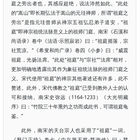
庭之旁出者也，其感应超绝，说法沛然如此。”此处
的“嵩山”即长期弘法于嵩山的元珪禅师，所谓“祖庭之
旁出”是指元珪曾师从禅宗五祖弘忍弟子道安，“祖
庭”即禅宗祖统法脉意义上的祖师门庭。南宋《石溪和
尚语录》卷中《法语·示照寂岩》曰：“祖庭摇落，宗
社荒凉。”《希叟和尚广录》卷四《小参》曰：“威震
祖庭，光扬法席。”此处“祖庭”与“宗社”“法席”相对，
更加明确地透露出其作为象征祖统法脉的祖师门庭之
义。宋代使用“祖庭”的禅宗其他著述还有许多，此不
赘述。此外，宋代佛教之“祖庭”已受到教外人士的认
可和接纳。南宋史弥远（1164-1233）《大光明藏
序》曰：“竹院三十年熏灼之功而成此书，可谓祖庭龟
鉴。”
此外，南宋的天台宗人也采用了“祖庭”一词。
《释门正统》卷七《中兴第五世·慧询传》曰：慧