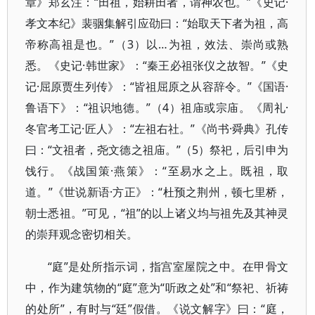
章》郑玄注：“田祖，始耕田者，谓神农也。”《史记·
孝文本纪》裴骃集解引应劭曰：“始取天下者为祖，高
帝称高祖是也。”（3）以…为祖，效法、崇尚或熟
悉。《史记·韩世家》：“秦王必祖张仪之故智。”《史
记·屈原贾生列传》：“皆祖屈原之从容辞令。”《国语·
鲁语下》：“祖识地德。”（4）祖庙或宗庙。《周礼·
冬官考工记·匠人》：“左祖右社。”《尚书·舜典》孔传
曰：“文祖者，尧文德之祖庙。”（5）祭祀，后引申为
饯行。《战国策·燕策》：“至易水之上。既祖，取
道。”《世说新语·方正》：“杜预之荆州，顿七里桥，
朝士悉祖。”可见，“祖”的以上诸义均与祖先及其神灵
的崇拜观念密切相关。
“庭”是处所指示词，指宫室屋院之中。在甲骨文
中，作为建筑物的“庭”意为“听政之处”和“祭祀、祈祷
的处所”，有时与“廷”假借。《说文解字》曰：“庭，