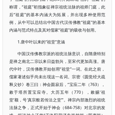
称谓，“祖庭”初指象征禅宗祖统法脉的祖师门庭，此
后“祖庭”的基本内涵大为拓展，并出现多种使用范
例，从中可以总结出中国古代汉传佛教“祖庭”的基本
内涵与范式特点及其对儒家“祖庭”的吸收与创用。
1.唐中叶以来的“祖堂”意涵
中国汉传佛教宗派的祖统法脉意识，自隋唐特别
是禅之南北二宗以来日益勃兴，至宋代更加高涨。唐
代中叶，汉传佛教开始创用“祖堂”一词。在此之前，
儒家著述似乎尚未出现这一名词。宗密《圆觉经大疏
释义钞》卷三曰：神会圆寂后，“宝应二年（763），
敕于塔所置宝应寺。大历五年（770），敕赐‘祖
堂’额，号‘真宗般若传法之堂’”。禅宗内部激烈的祖统
法脉之争，正式开始于神会（684-758）对北宗的发