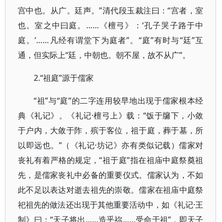
宫中也。从广。廷声。”清代段玉裁注曰：“宫者，室
也。室之中曰庭。……《檀弓》：‘孔子哭子路于中
庭。’……凡经有谓堂下为庭者”。“庭”有时与“廷”互
通，但实际上“廷，中朝也。朝不屋，故不从广”。
2.“祖庭”源于儒家
“祖”与“庭”的二字连用较早地出现于儒家根本经
典《礼记》。《礼记·檀弓上》载：“饭于牖下，小敛
于户内，大敛于阼，殡于客位，祖于庭，葬于墓，所
以即远也。”（《礼记·坊记》亦有类似记载）儒家对
丧礼有着严格的规定，“祖于庭”指在祖庙中庭祭奠祖
先，是儒家丧礼中必备的重要仪式。儒家认为，不如
此不足以表达对逝去祖先的崇敬。儒家在祖庙中庭祭
祀祖先的做法还出现于其他重要活动中，如《礼记·王
制》曰：“天子将出……造乎祢……受命于祖”，即天子