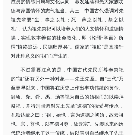
成员的情感归属与文化认同，激发延续和光大家族功
德与家国情怀的志气担当。其三，中国古代强调对先
祖先辈要“生，事之以礼；死，葬之以礼，祭之以
礼”，认为祖先祭祀可以培养人们的人文情怀和道德情
操，实现敦本善俗的社会教化，即《论语·学而》所
谓“慎终追远，民德归厚矣”。儒家的“祖庭”是直接针
对此种意义的“祖”而产生的。
不过需要注意的是，中国古代先民所尊奉祭祀
的“祖”还有另外一种对象——先王先圣。自“三代”乃
至更早以来，中国将在历史上作出丰功伟绩的黄帝、
颛顼、尧、舜、禹、汤等视为自己的始祖而加以崇拜
祭祀，并特别强调对先王先圣“道德”的授受与传承，
孔颖达疏之曰：“祖，始也，言为道德之初始，故云祖
也。宗，尊也，以有德可尊，故云宗”。先秦以来的历
代统治者继承了这一传统，借以表明自己继承了先王