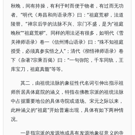
秋晚，间有持操，有利于时而便于物者，有过而无功
者。”明代《寿昌和尚语录序》曰：“祖庭荒秽，法道
陵替。”禅宗后学的法脉不兴、宗门不盛，是为“祖庭
晚秋”“祖庭荒秽”。同样的用法还有很多，如明代《雪
关禅师语录》卷一《信州博山语录》曰：“殊不知祖庭
授受，必须真参实悟之人”；清代《彻悟禅师语录》卷
下《杂著?宗乘百偈》曰：“一句弥陀，千车同轨，王
库宝刀，祖庭真髓”等等。
其二，由祖统法脉的象征性代名词引伸出指示祖
师所居具体庭院的涵义，特指在佛教宗派的祖统法脉
中占据重要地位的具体寺院或道场。宋元之际以来，
此种涵义的“祖庭”开始普遍出现，具体有如下两种情
况。
一是指宗派的发源地或具有发源地象征意义的寺