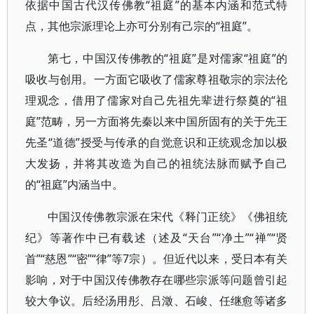
依据中国古代汉传佛教“祖庭”的基本内涵和范式特
点，其他宗派理论上亦可分别有己宗的“祖庭”。
第七，中国汉传佛教的“祖庭”是对儒家“祖庭”的
吸收与创用。一方面它吸收了儒家尊祖敬宗的宗法伦
理观念，借用了儒家对自己先祖先辈进行祭奠的“祖
庭”范畴，另一方面将先秦以来中国所固有的关于先王
先圣“道德”授受与传承的自觉意识和正统观念加以极
大发扬，并将其改造为自己的祖统法脉而赋予自己
的“祖庭”内涵当中。
中国汉传佛教宗派在宋代《释门正统》《佛祖统
纪》等著作中已有载述（述及“天台”“净土”“禅”“贤
首”“慈恩”“密”“律”等7宗）。但近代以来，受日本有关
影响，对于中国汉传佛教存在哪些宗派等问题曾引起
较大争议。后经汤用彤、吕澂、石峻、任继愈等诸多