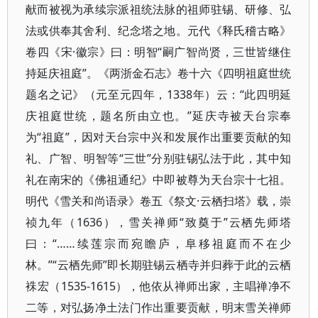
献而被视为承续宗派祖统法脉的祖师驻锡、研修、弘
法或供奉其舍利、纪念塔之地。元代《释氏稽古略》
卷四《宋·徽宗》曰：明智“嗣广智尚贤，三世皆继住
持延庆祖庭”。《两浙金石志》卷十六《四明祖庭世统
题名之记》（元至元四年，1338年）云：“此四明延
庆祖庭世统，题名所由立也。”延庆寺被天台宗奉
为“祖庭”，因对天台宗中兴和发展作出重要贡献的知
礼、广智、明智等“三世”分别驻锡弘法于此，其中知
礼在南宋的《佛祖通纪》中即被尊为天台宗十七祖。
明代《雪关和尚语录》卷五《祭文·云栖扫塔》载，崇
祯九年（1636），雪关禅师“致奠于”云栖先师塔
曰：“……续莲宗而宛瞻庐，阜移祖庭而不在少
林。”“云栖先师”即长期驻锡云栖寺并归葬于此的云栖
袾宏（1535-1615），他依从禅师出家，主唱禅净不
二等，对弘扬净土法门作出重要贡献，明末雪关禅师