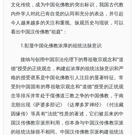
文化传统，成为中国化佛教的突出标识，我国古代教
内外学人对此已有自觉的认同和充分的表达，并引起
今人越来越多的关注和重视。纵观历史与现状，可以
看出中国汉传佛教“祖庭”：
1.彰显中国化佛教浓厚的祖统法脉意识
接纳与创用中国宗法伦理下的尊祖敬宗观念和“道
德”授受的正统观念，构建起浓厚的祖统法脉意识和严
格的授受谱系是中国化佛教引人注目的显著特征。常
受到中国固有的尊祖敬宗观念和“道德”授受的正统观
念等排斥并常处于儒佛道三教之争的中国佛教，于南
北朝出现《萨婆多部记》《达摩多罗禅经》《付法藏
因缘传》等具有“法统”性质的著述，它们被后来的中
国汉传佛教宗派所利用，但本身与中国汉传佛教宗派
的祖统法脉很不相同。中国汉传佛教宗派构建祖统法