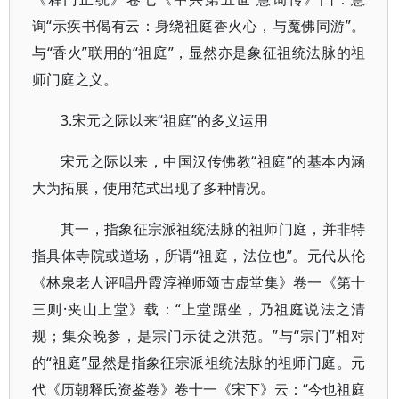
询“示疾书偈有云：身绕祖庭香火心，与魔佛同游”。
与“香火”联用的“祖庭”，显然亦是象征祖统法脉的祖
师门庭之义。
3.宋元之际以来“祖庭”的多义运用
宋元之际以来，中国汉传佛教“祖庭”的基本内涵
大为拓展，使用范式出现了多种情况。
其一，指象征宗派祖统法脉的祖师门庭，并非特
指具体寺院或道场，所谓“祖庭，法位也”。元代从伦
《林泉老人评唱丹霞淳禅师颂古虚堂集》卷一《第十
三则·夹山上堂》载：“上堂踞坐，乃祖庭说法之清
规；集众晚参，是宗门示徒之洪范。”与“宗门”相对
的“祖庭”显然是指象征宗派祖统法脉的祖师门庭。元
代《历朝释氏资鉴卷》卷十一《宋下》云：“今也祖庭