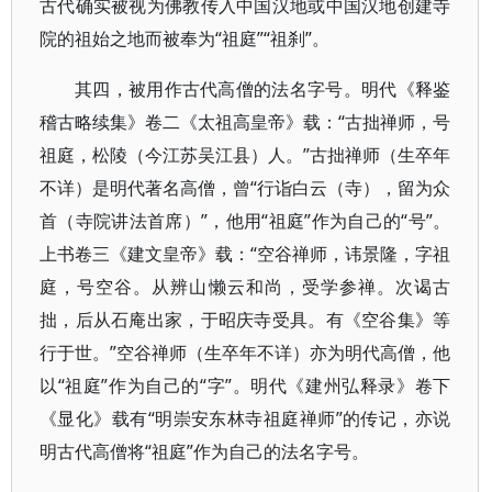
古代确实被视为佛教传入中国汉地或中国汉地创建寺
院的祖始之地而被奉为“祖庭”“祖刹”。
其四，被用作古代高僧的法名字号。明代《释鉴
稽古略续集》卷二《太祖高皇帝》载：“古拙禅师，号
祖庭，松陵（今江苏吴江县）人。”古拙禅师（生卒年
不详）是明代著名高僧，曾“行诣白云（寺），留为众
首（寺院讲法首席）”，他用“祖庭”作为自己的“号”。
上书卷三《建文皇帝》载：“空谷禅师，讳景隆，字祖
庭，号空谷。从辨山懒云和尚，受学参禅。次谒古
拙，后从石庵出家，于昭庆寺受具。有《空谷集》等
行于世。”空谷禅师（生卒年不详）亦为明代高僧，他
以“祖庭”作为自己的“字”。明代《建州弘释录》卷下
《显化》载有“明崇安东林寺祖庭禅师”的传记，亦说
明古代高僧将“祖庭”作为自己的法名字号。