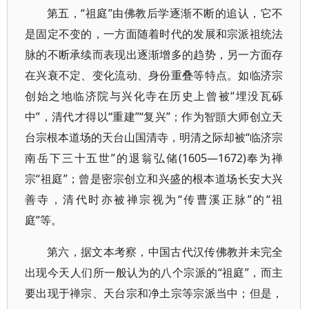
第五，“祖庭”由佛教后学逐渐不断的追认，它不
是固定不变的，一方面随着时代的发展和宗派祖统法
脉的不断承续而表现出逐渐增多的趋势，另一方面存
在兴衰不定、变化流动、身份重叠等特点。如临济宗
创始之地临济院与兴化寺在历史上曾被“埋没瓦砾
中”，清代才得以“重建”“复兴”；作为智顗大师创立天
台宗根本道场的天台山国清寺，明清之际却被“临济宗
南岳下三十五世”的退翁弘储(1605—1672)奉为禅
宗“祖庭”；曾是密宗创立和兴盛的根本道场长安大兴
善寺，清代时亦被禅宗视为“传曹溪正脉”的“祖
庭”等。
第六，据文本考察，中国古代汉传佛教并未完全
出现今天人们所一般认为的八个宗派的“祖庭”，而主
要出现于禅宗、天台宗和净土宗等宗派当中；但是，