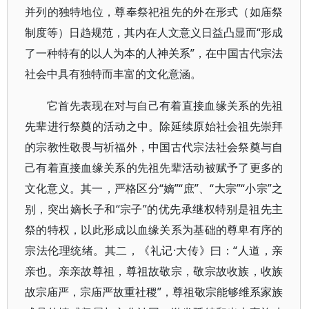
并列的独特地位，尊奉祭祀祖先的外在形式（如庙祭
制度等）日趋规范，其内在人文意义日益凸显而“形成
了一种特有的以人为本的人神关系”，在中国古代宗法
社会中具有独特而丰富的文化意涵。
它首先表现在对与自己有着直接血缘关系的先祖
先辈进行祭奠的活动之中。除延续原始社会祖先崇拜
的宗教性敬畏与祈福外，中国古代宗法社会祭奠与自
己有着直接血缘关系的先祖先辈活动被赋予了更多的
文化意义。其一，严格区分“嫡”“庶”、“大宗”“小宗”之
别，突出嫡长子和“宗子”的优先承继权特别是祖先主
祭的特权，以此形成以血缘关系为基础的尊卑有序的
宗法伦理统绪。其二，《礼记·大传》曰：“人道，亲
亲也。亲亲故尊祖，尊祖故敬宗，敬宗故收族，收族
故宗庙严，宗庙严故重社稷”，尊祖敬宗能够维系家族