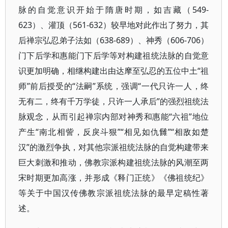
脉的自觉意识开始于隋唐时期，如吉藏（549-
623）、灌顶（561-632）较早地对此作出了努力，其
后禅宗弘忍弟子法如（638-689）、神秀（606-706）
门下后学和惠能门下后学等对构建祖统法脉的自觉意
识更加明确，相继构建出由达摩至弘忍的五位中土“祖
师”前后授受的“法嗣”系统，强调“一代只许一人，终
无有二，终有千万学徒，只许一人承后”的强烈祖统法
脉观念，从而引起禅宗内部对神秀和惠能“六祖”地位
产生“南北相訾，反戾斗狠”“相见如仇雠”“相敌如楚
汉”的激烈争执，对其他宗派祖统法脉的自觉构建带来
巨大刺激和推动，佛教宗派构建祖统法脉的风潮至两
宋时期更加高涨，并形成《释门正统》《佛祖统纪》
等关于中国汉传佛教宗派祖统法脉的最早定稿性著
述。