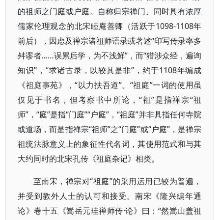
的祖师之门庭或户庭。自称归宗禅门、同时具有浓厚
儒家伦理观念的北宋睦庵善卿（活跃于1098-1108年
前后），因虑及禅宗诸祖师语录或著述“印写传录率多
舛谬者……误累后学，为不浅鲜”，而“猎涉众经，遍询
知识”，“求诸古录，以较其是非”，约于1108年编成
《祖庭事苑》，“以力扶吾道”。“祖庭”一词的使用虽
仅见于书名，但考察书中所论，“祖”是指禅宗“祖
师”，“庭”是指“门庭”“户庭”，“祖庭”并非具指任何寺院
或道场，而是指禅宗“祖师”之“门庭”或“户庭”，是禅宗
祖统法脉意义上的象征性代名词，其使用范式和与其
大约同时的北宋孔传《祖庭杂记》相类。
至南宋，禅宗对“祖庭”的采用运用已较为普遍，
并受到教外人士的认可和接受。南宋《隆兴编年通
论》卷十五《嵩岳元珪禅师传·论》曰：“然嵩山盖祖