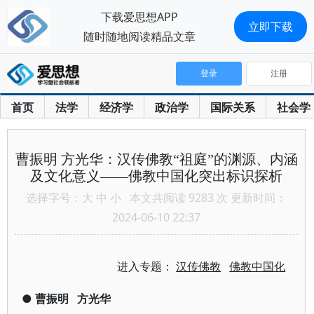
下载爱思想APP
立即下载
随时随地阅读精品文章
登录
注册
首页
法学
经济学
政治学
国际关系
社会学
曹振明 方光华：汉传佛教“祖庭”的渊源、内涵
及文化意义——佛教中国化突出标识探析
选择字号：
大
中
小
本文共阅读 9283 次 更新时间：
2024-06-10 22:37
进入专题：
汉传佛教
佛教中国化
●
曹振明
方光华