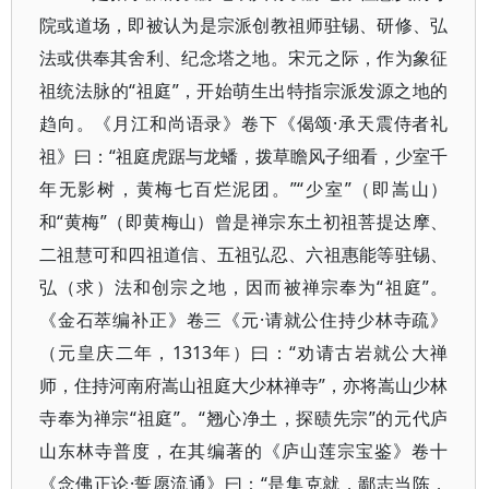
院或道场，即被认为是宗派创教祖师驻锡、研修、弘
法或供奉其舍利、纪念塔之地。宋元之际，作为象征
祖统法脉的“祖庭”，开始萌生出特指宗派发源之地的
趋向。《月江和尚语录》卷下《偈颂·承天震侍者礼
祖》曰：“祖庭虎踞与龙蟠，拨草瞻风子细看，少室千
年无影树，黄梅七百烂泥团。”“少室”（即嵩山）
和“黄梅”（即黄梅山）曾是禅宗东土初祖菩提达摩、
二祖慧可和四祖道信、五祖弘忍、六祖惠能等驻锡、
弘（求）法和创宗之地，因而被禅宗奉为“祖庭”。
《金石萃编补正》卷三《元·请就公住持少林寺疏》
（元皇庆二年，1313年）曰：“劝请古岩就公大禅
师，住持河南府嵩山祖庭大少林禅寺”，亦将嵩山少林
寺奉为禅宗“祖庭”。“翘心净土，探赜先宗”的元代庐
山东林寺普度，在其编著的《庐山莲宗宝鉴》卷十
《念佛正论·誓愿流通》曰：“是集克就，鄙志当陈，