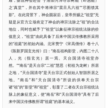
难，据说神会还曾“于洛阳菏泽寺崇树能（即惠能）
之‘真堂’”，并在其中将禅宗“震旦凡六祖”“尽图缋其
影”。在此背景下，神会圆寂后，皇帝所赐之“祖堂”无
疑是从官方立场肯定了神会的禅宗法脉之“祖”的合法
地位，同时也赋予了“祖堂”以象征禅宗祖统法脉的价
值意义，“祖堂”由此具备了后来中国汉传佛教所采用
的“祖庭”的初始内涵。北宋赞宁《宋高僧传》卷十八
《陈新罗国玄光传》曰：“南岳祖构影堂，内图二十八
人，光（指玄光）居一焉。天台国清寺祖堂亦
然。”“南岳”是天台宗“二祖”慧思（初祖为龙树）所居
之地，“天台国清寺”是天台宗正式创始人智顗所居之
地。“南岳”和“天台国清寺”所设的供奉天台宗
诸“祖”的“影堂”和“祖堂”，彰显了二者在天台宗祖统法
脉上的象征意义，使“南岳”和“天台国清寺”具有了后
来中国汉传佛教所谓“祖庭”的基本涵义。