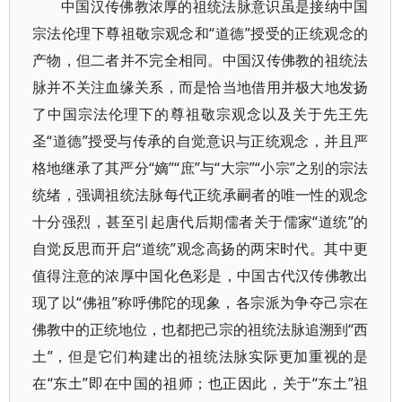
中国汉传佛教浓厚的祖统法脉意识虽是接纳中国
宗法伦理下尊祖敬宗观念和“道德”授受的正统观念的
产物，但二者并不完全相同。中国汉传佛教的祖统法
脉并不关注血缘关系，而是恰当地借用并极大地发扬
了中国宗法伦理下的尊祖敬宗观念以及关于先王先
圣“道德”授受与传承的自觉意识与正统观念，并且严
格地继承了其严分“嫡”“庶”与“大宗”“小宗”之别的宗法
统绪，强调祖统法脉每代正统承嗣者的唯一性的观念
十分强烈，甚至引起唐代后期儒者关于儒家“道统”的
自觉反思而开启“道统”观念高扬的两宋时代。其中更
值得注意的浓厚中国化色彩是，中国古代汉传佛教出
现了以“佛祖”称呼佛陀的现象，各宗派为争夺己宗在
佛教中的正统地位，也都把己宗的祖统法脉追溯到“西
土”，但是它们构建出的祖统法脉实际更加重视的是
在“东土”即在中国的祖师；也正因此，关于“东土”祖