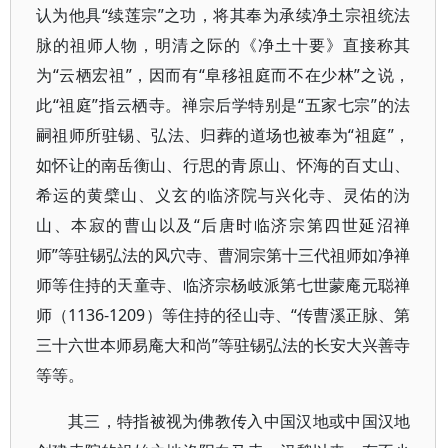
认为他具“续莲宗”之功，将其奉为承续净土宗祖统法
脉的祖师人物，明清之际的《净土十要》直接称其
为“云栖宏祖”，因而有“阜移祖庭而不在少林”之说，
此“祖庭”指云栖寺。禅宗后学特别是“五家七宗”的法
嗣祖师所驻锡、弘法、归葬的道场也被奉为“祖庭”，
如怀让的南岳衡山、行思的青原山、怀海的百丈山、
希运的黄檗山、义玄的临济院与兴化寺、灵佑的沩
山、本寂的曹山以及“后唐时临济宗第四世延沼禅
师”等驻锡弘法的风穴寺、曹洞宗第十三代祖师如净禅
师等住持的天童寺、临济宗杨岐派第七世蒙庵元聪禅
师（1136-1209）等住持的径山寺、“传曹溪正脉、第
三十六世本师易庵大和尚”等驻锡弘法的长安大兴善寺
等等。
其三，特指被视为佛教传入中国汉地或中国汉地