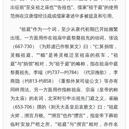
出征前“至殳祖之庙也”“告祖也”。儒家“祖于庭”的使用
范例在汉唐儒经注疏或儒家著述中多被提及和引用。
“祖庭”作为一个词，至少从唐代初期已开始频繁
出现。一方面用作在祖庙中庭祭奠祖先的动词。张说
（667-730）《为郑虚已作祭舅文》曰：“仁舅捐馆，
灵輴祖庭。”“輴”是将灵柩迁至祖庙的殡车，“祖
庭”与“捐馆”相对，为“祖于庭”的略称，指在祖庙中庭
祭奠祖先。李端（约737—约784）《代宗挽歌》、李
商隐（约813-约858）《重祭外舅司徒公文》等亦有
同样用法。另一方面用作指称祖庙、宗庙（皇帝的称
为太庙）的名词，北宋时引申出祖先门庭之义。崔融
（653-706）撰的《则天大圣皇后哀册文》曰：“祖庭
火烬，攅宫月晓。”“攅宫”也作“攒宫”，指皇帝下葬前
临时安放尸棺之所。“祖庭”与“攅宫”相对，亦作名