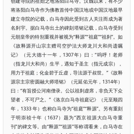
创建寺院的祖始之地洛阳白马寺。汉魏以来，有不少
将洛阳白马寺作为佛教首传中国汉地或中国汉地最早
建立寺院的记载，白马寺因此受到古人关注而成为著
名刹宇。据白马寺出土的碑刻塔铭记载，白马寺受到
元朝皇帝的特别重视并被视为“释源”“祖庭”“祖刹”。如
《故释源开山宗主赠司空护法大师龙川大和尚遗嘱
记》（元大德十一年，1307年）曰：“呜呼！老师
（指龙川大和尚）生平，遇知于圣主（指元成宗），
用力于祖庭；化金碧于丘虚，导法源于叔世。”《故释
源宗主宗密圆融大师塔铭》（元延佑元年，1314年）
曰：“有旨授公河南僧录。公以祖刹虚席，非负天下众
望者，不可尸之。”《洛京白马寺祖庭记》（元至顺四
年，1333 年）也称白马寺为“祖庭”“释源”。另有重刻
于明崇祯十年（1637）题为“西京祖源大白马寺重
刊”的碑文等。由“释源”“祖源”等称谓看来，白马寺在