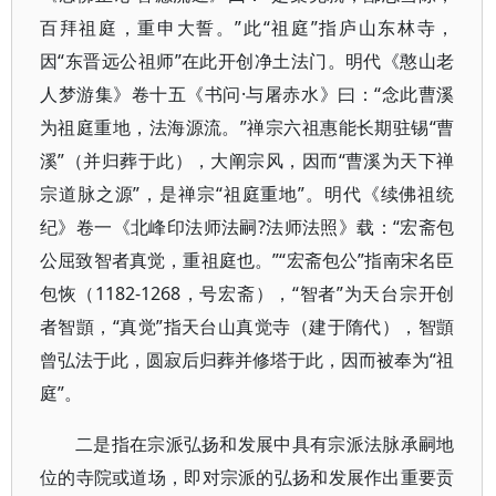
百拜祖庭，重申大誓。”此“祖庭”指庐山东林寺，
因“东晋远公祖师”在此开创净土法门。明代《憨山老
人梦游集》卷十五《书问·与屠赤水》曰：“念此曹溪
为祖庭重地，法海源流。”禅宗六祖惠能长期驻锡“曹
溪”（并归葬于此），大阐宗风，因而“曹溪为天下禅
宗道脉之源”，是禅宗“祖庭重地”。明代《续佛祖统
纪》卷一《北峰印法师法嗣?法师法照》载：“宏斋包
公屈致智者真觉，重祖庭也。”“宏斋包公”指南宋名臣
包恢（1182-1268，号宏斋），“智者”为天台宗开创
者智顗，“真觉”指天台山真觉寺（建于隋代），智顗
曾弘法于此，圆寂后归葬并修塔于此，因而被奉为“祖
庭”。
二是指在宗派弘扬和发展中具有宗派法脉承嗣地
位的寺院或道场，即对宗派的弘扬和发展作出重要贡