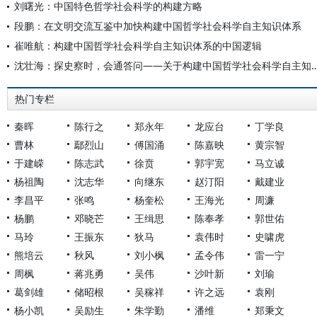
刘曙光：中国特色哲学社会科学的构建方略
段鹏：在文明交流互鉴中加快构建中国哲学社会科学自主知识体系
崔唯航：构建中国哲学社会科学自主知识体系的中国逻辑
沈壮海：探史察时，会通答问——关于构建中国哲学社会科学
热门专栏
秦晖
陈行之
郑永年
龙应台
丁学良
曹林
鄢烈山
傅国涌
陈嘉映
黄宗智
于建嵘
陈志武
徐贲
郭宇宽
马立诚
杨祖陶
沈志华
向继东
赵汀阳
戴建业
李昌平
张鸣
杨奎松
王海光
周濂
杨鹏
邓晓芒
王缉思
陈奉孝
郭世佑
马玲
王振东
狄马
袁伟时
史啸虎
熊培云
秋风
刘小枫
孟令伟
雷一宁
周枫
蒋兆勇
吴伟
沙叶新
刘瑜
葛剑雄
储昭根
吴稼祥
许之远
袁刚
杨小凯
吴励生
朱学勤
潘维
郑秉文