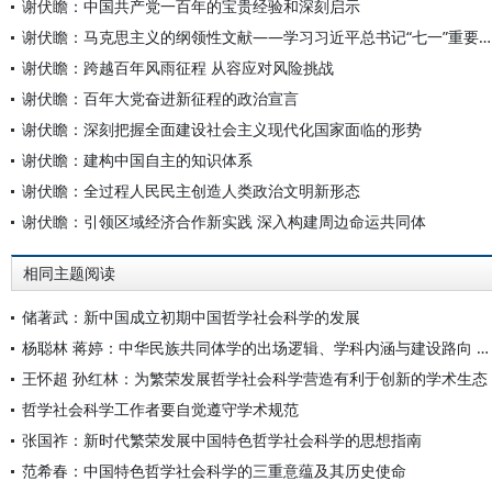
谢伏瞻：中国共产党一百年的宝贵经验和深刻启示
谢伏瞻：马克思主义的纲领性文献——学习习近平总书记“七一”重要讲话
谢伏瞻：跨越百年风雨征程 从容应对风险挑战
谢伏瞻：百年大党奋进新征程的政治宣言
谢伏瞻：深刻把握全面建设社会主义现代化国家面临的形势
谢伏瞻：建构中国自主的知识体系
谢伏瞻：全过程人民民主创造人类政治文明新形态
谢伏瞻：引领区域经济合作新实践 深入构建周边命运共同体
相同主题阅读
储著武：新中国成立初期中国哲学社会科学的发展
杨聪林 蒋婷：中华民族共同体学的出场逻辑、学科内涵与建设路向 ——创新交叉学科自主知识体系、探索中国特色哲学社会科学发展范式
王怀超 孙红林：为繁荣发展哲学社会科学营造有利于创新的学术生态
哲学社会科学工作者要自觉遵守学术规范
张国祚：新时代繁荣发展中国特色哲学社会科学的思想指南
范希春：中国特色哲学社会科学的三重意蕴及其历史使命