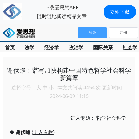
下载爱思想APP
立即下载
随时随地阅读精品文章
登录
注册
首页
法学
经济学
政治学
国际关系
社会学
谢伏瞻：谱写加快构建中国特色哲学社会科学
新篇章
选择字号：
大
中
小
本文共阅读 4454 次 更新时间：
2024-06-09 11:15
进入专题：
哲学社会科学
●
谢伏瞻
(
进入专栏
)