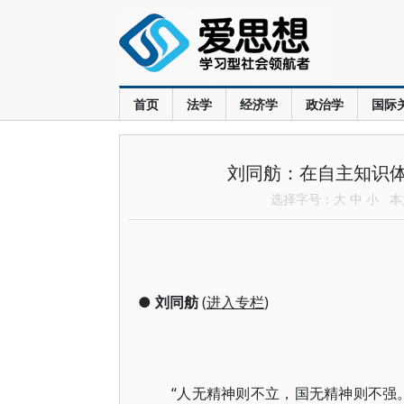
首页
法学
经济学
政治学
国际
刘同舫：在自主知识
选择字号：
大
中
小
本文
●
刘同舫
(
进入专栏
)
“人无精神则不立，国无精神则不强