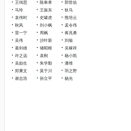
王缉思
陈奉孝
郭世佑
马玲
王振东
狄马
袁伟时
史啸虎
熊培云
秋风
刘小枫
孟令伟
雷一宁
周枫
蒋兆勇
吴伟
沙叶新
刘瑜
葛剑雄
储昭根
吴稼祥
许之远
袁刚
杨小凯
吴励生
朱学勤
潘维
郑秉文
莫于川
羽之野
谢志浩
孙立平
杨光