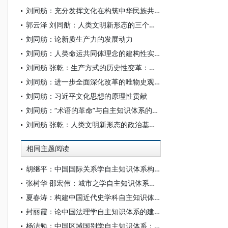
刘同舫：充分发挥文化在构筑中华民族共有精神家园中的重要作用
郭云泽 刘同舫：人类文明新形态的三个基本问题辨析
刘同舫：论新质生产力的发展动力
刘同舫：人类命运共同体理念的建构性实践
刘同舫 张乾：生产方式的历史性变革：中国式文化现代化的实践前提
刘同舫：进一步全面深化改革的唯物史观意蕴
刘同舫：习近平文化思想的原理性贡献
刘同舫：“术语的革命”与自主知识体系的构建
刘同舫 张乾：人类文明新形态的政治基础：国家治理体系的现代化
相同主题阅读
胡继平：中国国际关系学自主知识体系构建的时代转向
张树华 邵宏伟：城市之学自主知识体系正在加快形成
夏春涛：构建中国近代史学科自主知识体系刍议
封丽霞：论中国法理学自主知识体系的建构
杨洁勉：中国区域国别学自主知识体系：本原、借鉴和建构