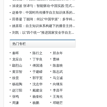
涂凌波 张译匀：智能驱动·中国实践·范式创新：“构建中国新闻传播学自主知识体系”专题研讨会综述
赵春华：中国时尚传播学自主知识体系的内在逻辑与实践路径
田香凝 丁靓琦：何以“中国学派”：多学科视野下中国特色新闻传播学建设的研究
姚喜双：自主知识体系构建下的播音主持高等专业教育研究
刘凯：以“四个统一”推进国家安全学自主知识体系构建
热门专栏
秦晖
陈行之
郑永年
龙应台
丁学良
曹林
鄢烈山
傅国涌
陈嘉映
黄宗智
于建嵘
陈志武
徐贲
郭宇宽
马立诚
杨祖陶
沈志华
向继东
赵汀阳
戴建业
李昌平
张鸣
杨奎松
王海光
周濂
杨鹏
邓晓芒