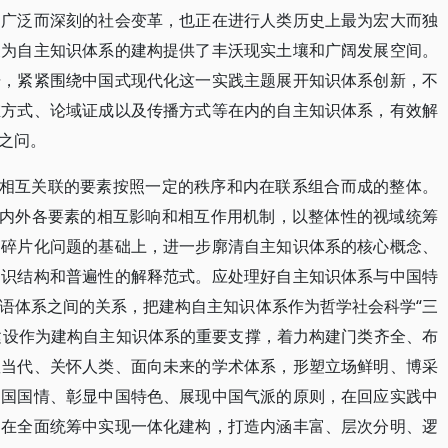
为广泛而深刻的社会变革，也正在进行人类历史上最为宏大而独
展为自主知识体系的建构提供了丰沃现实土壤和广阔发展空间。
据，紧紧围绕中国式现代化这一实践主题展开知识体系创新，不
维方式、论域证成以及传播方式等在内的自主知识体系，有效解
之问。
是相互关联的要素按照一定的秩序和内在联系组合而成的整体。
握内外各要素的相互影响和相互作用机制，以整体性的视域统筹
、碎片化问题的基础上，进一步廓清自主知识体系的核心概念、
知识结构和普遍性的解释范式。应处理好自主知识体系与中国特
语体系之间的关系，把建构自主知识体系作为哲学社会科学“三
”建设作为建构自主知识体系的重要支撑，着力构建门类齐全、布
握当代、关怀人类、面向未来的学术体系，形塑立场鲜明、博采
中国国情、彰显中国特色、展现中国气派的原则，在回应实践中
，在全面统筹中实现一体化建构，打造内涵丰富、层次分明、逻