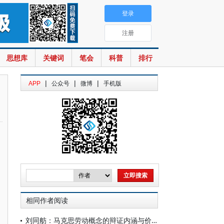
登录
注册
思想库
关键词
笔会
科普
排行
|
|
|
APP
公众号
微博
手机版
相同作者阅读
刘同舫：马克思劳动概念的辩证内涵与价值旨归