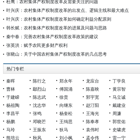
杜鹰：农村集体产权制度改革及需要关注的问题
叶兴庆：农村集体产权制度改革的出发点、逻辑主线和最大难点
叶兴庆：农村集体产权制度改革如何确定利益分配原则
韩长赋：农村集体产权制度改革的进展及问题与思路
秦中春：完善农村集体产权制度改革政策的建议
张英洪：赋予农民更多财产权利
张晓山：关于中国农村集体产权制度改革的几点思考
热门专栏
秦晖
陈行之
郑永年
龙应台
丁学良
曹林
鄢烈山
傅国涌
陈嘉映
黄宗智
于建嵘
陈志武
徐贲
郭宇宽
马立诚
杨祖陶
沈志华
向继东
赵汀阳
戴建业
李昌平
张鸣
杨奎松
王海光
周濂
杨鹏
邓晓芒
王缉思
陈奉孝
郭世佑
马玲
王振东
狄马
袁伟时
史啸虎
熊培云
秋风
刘小枫
孟令伟
雷一宁