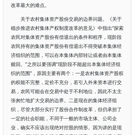
改革最大的难点。
关于农村集体资产股份交易的边界问题。《关于
稳步推进农村集体产权制度改革的意见》中指出“探索
农民对集体资产股份有偿退出的条件和程序，现阶段
农民持有的集体资产股份有偿退出不得突破本集体经
济组织的范围，可以在本集体内部转让或者由本集体
赎回。”之所以要强调“现阶段不能超出本集体经济组
织的范围”，原因主要有两个：一是农村集体资产股权
的权能不完整，定价不充分，若引入外来资本进行交
易，农民可能会在交易中处于不利地位，因此不太主
张匆忙地扩大交易的边界。二是现在的集体经济组
织，尽管大部分实行了股份合作制改革，但仍承担了
一定的社会职能，不同于一般的市场主体、公司企
业，确实不应该出现绝对控股的情形。因为讲的是现