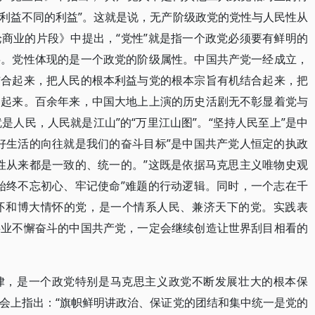
利益不同的利益”。这就是说，无产阶级政党的党性与人民性从
商业的片段》中提出，“党性”就是指一个政党必须要有鲜明的
摇。党性体现的是一个政党的阶级属性。中国共产党一经成立，
结合起来，把人民的根本利益与党的根本宗旨有机结合起来，把
合起来。百余年来，中国大地上上演的历史活剧无不彰显着党与
就是人民，人民就是江山”的“万里江山图”。“坚持人民至上”是中
好生活的向往就是我们的奋斗目标”是中国共产党人恒定的执政
性从来都是一致的、统一的。”这既是依据马克思主义唯物史观
始终不忘初心、牢记使命”难题的行动逻辑。同时，一个志在千
怀和博大情怀的党，是一个情系人民、兼济天下的党。实践表
事业不懈奋斗的中国共产党，一定会继续创造让世界刮目相看的
律，是一个政党特别是马克思主义政党不断发展壮大的根本保
会上指出：“旗帜鲜明讲政治、保证党的团结和集中统一是党的