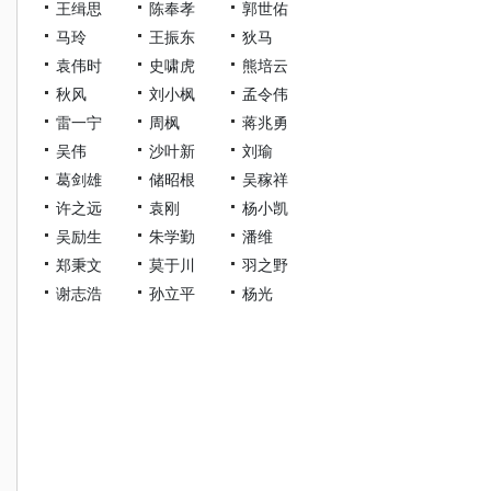
王缉思
陈奉孝
郭世佑
马玲
王振东
狄马
袁伟时
史啸虎
熊培云
秋风
刘小枫
孟令伟
雷一宁
周枫
蒋兆勇
吴伟
沙叶新
刘瑜
葛剑雄
储昭根
吴稼祥
许之远
袁刚
杨小凯
吴励生
朱学勤
潘维
郑秉文
莫于川
羽之野
谢志浩
孙立平
杨光