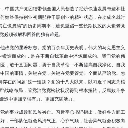
来，中国共产党团结带领全国人民创造了经济快速发展奇迹和社
如何始终保持创业初期那种干事创业的精神状态，在功成名就时
其亡也忽焉”的历史周期率，避免重蹈一些长期执政的大党老党
党必须破解和回答的独有难题。
其他政党的显著标志。党的百余年历史表明，伟大的马克思主义
中锻造而成的，是在不断自我革命中淬炼而成的。我们党的伟
忌医，敢于直面问题，勇于自我革命，不断提高自我净化、自我
好中国的事情，关键在党，关键在党要管党、全面从严治党。怎
身存在的问题”这一难题？党的十八大以来，以习近平同志为核
面”战略布局，管党治党宽松软状况得到根本扭转，反腐败斗争
锻造中更加坚强有力、更加充满活力。
乎党的事业成败和民族兴亡。习近平总书记指出，做好各方面工
态好，干部队伍就会风清气正、心齐气顺，社会风气就会积极向