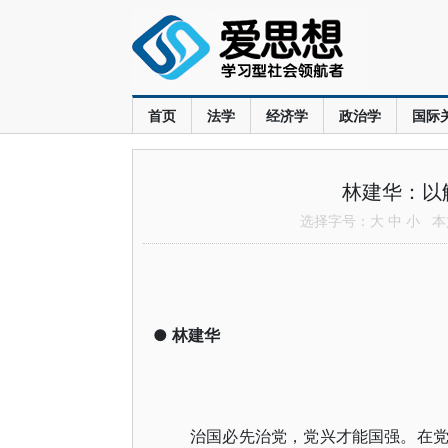
首页
法学
经济学
政治学
国际
林建华：以
选择字号：
大
中
小
本文
●
林建华
治国必先治党，党兴才能国强。在