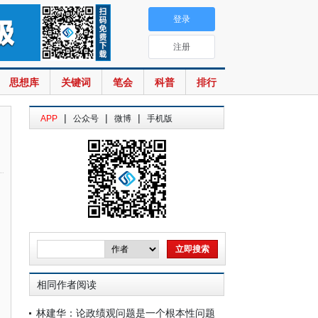
登录
注册
思想库
关键词
笔会
科普
排行
|
|
|
APP
公众号
微博
手机版
相同作者阅读
林建华：论政绩观问题是一个根本性问题