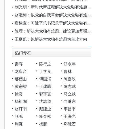
刘光明：新时代新征程解决大党独有难题探析
赵淑梅：以党的自我革命解决大党独有难题：基本思路和主要任务
唐棣宣：习近平总书记关于解决大党独有难题的重要论述探析
陈理：解决大党独有难题、建设更加坚强有力的马克思主义政党的必然要求
王庭凯：以解决大党独有难题为主攻方向
热门专栏
秦晖
陈行之
郑永年
龙应台
丁学良
曹林
鄢烈山
傅国涌
陈嘉映
黄宗智
于建嵘
陈志武
徐贲
郭宇宽
马立诚
杨祖陶
沈志华
向继东
赵汀阳
戴建业
李昌平
张鸣
杨奎松
王海光
周濂
杨鹏
邓晓芒