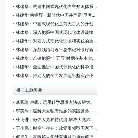
林建华：构建中国式现代化自主知识体系的理路和进路
林建华 何锡辉：新时代中国共产党“显著标志”话语建构及效能
林建华：中国式现代化是前无古人的开创性事业
林建华：深入把握中国式现代化建设规律
林建华：对西方式现代化理论和实践的重大超越——《论中国式现代化》读后
林建华：深刻领悟习近平总书记对做好新形势下经济工作的新认识
林建华：准确把握“十五五”时期在基本实现社会主义现代化进程中的重要地位
林建华：全面推进中国式现代化的科学指引
林建华：推动人的全面发展迈出坚实步伐
相同主题阅读
臧秀玲 卢鹏：运用科学思维方法破解大党独有难题
李美玲：破解大党独有难题的实践进路——基于党的自我革命范式的分析阐释
杜飞进：做强大党独特优势 解决大党独有难题
王小鹏：时空与存在：政党引领型国家下大党独有难题的系统分析
何虎生：在破解大党独有难题中勇毅前行