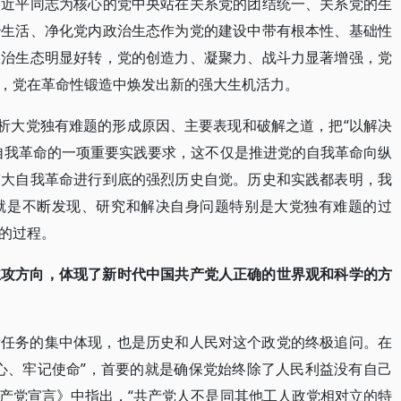
习近平同志为核心的党中央站在关系党的团结统一、关系党的生
治生活、净化党内政治生态作为党的建设中带有根本性、基础性
政治生态明显好转，党的创造力、凝聚力、战斗力显著增强，党
，党在革命性锻造中焕发出新的强大生机活力。
分析大党独有难题的形成原因、主要表现和破解之道，把“以解决
自我革命的一项重要实践要求，这不仅是推进党的自我革命向纵
伟大自我革命进行到底的强烈历史自觉。历史和实践都表明，我
就是不断发现、研究和解决自身问题特别是大党独有难题的过
的过程。
主攻方向，体现了新时代中国共产党人正确的世界观和科学的方
标任务的集中体现，也是历史和人民对这个政党的终极追问。在
心、牢记使命”，首要的就是确保党始终除了人民利益没有自己
产党宣言》中指出，“共产党人不是同其他工人政党相对立的特