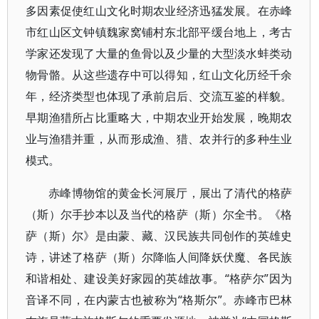
多因素促使红山文化时期农业经济迅猛发展。在赤峰
市红山区文钟镇魏家窝铺村东北部平缓台地上，考古
学家还发现了大量的鱼骨以及少量的大型淡水蚌类动
物骨骼。从这些遗存中可以得知，红山文化历经千余
年，经济类型也体现了承前启后、交流互鉴的样貌。
早期渔猎所占比重略大，中期农业开始发展，晚期农
业与渔猎并重，从而形成渔、猎、农并行的多种生业
模式。
赤峰博物馆的黄金长河展厅，展出了清代的格萨
（斯）尔手抄本以及当代的格萨（斯）尔全书。《格
萨（斯）尔》是由蒙、藏、汉民族共同创作的英雄史
诗，讲述了格萨（斯）尔降临人间降妖伏魔、各民族
和谐相处、建设美好家园的英雄故事。“格萨尔”因为
音译不同，在内蒙古也被称为“格斯尔”。赤峰市巴林