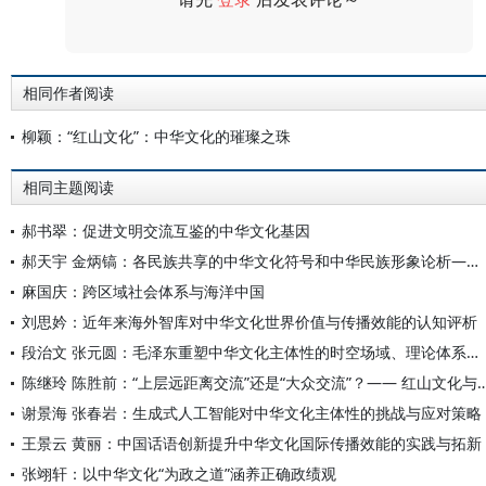
评论
相同作者阅读
柳颖：“红山文化”：中华文化的璀璨之珠
相同主题阅读
郝书翠：促进文明交流互鉴的中华文化基因
郝天宇 金炳镐：各民族共享的中华文化符号和中华民族形象论析——以人民币为视角
麻国庆：跨区域社会体系与海洋中国
刘思妗：近年来海外智库对中华文化世界价值与传播效能的认知评析
段治文 张元圆：毛泽东重塑中华文化主体性的时空场域、理论体系及重要启示
陈继玲 陈胜前：“上层远距离交流”还是“大众交流”？—— 红山文
谢景海 张春岩：生成式人工智能对中华文化主体性的挑战与应对策略
王景云 黄丽：中国话语创新提升中华文化国际传播效能的实践与拓新
张翊轩：以中华文化“为政之道”涵养正确政绩观