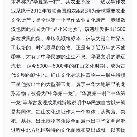
术界称为“华夏第一村”。其农业系统——敖汉旱作农
业系统于2012年被联合国粮农组织列为全球重要农业
文化遗产，是全球第一个旱作农业文化遗产，赤峰敖
汉也因此被誉为“世界小米之乡”。该遗址发掘出1500
多粒发黑的粟、黍碳化颗粒标本，被认为是全世界人
工栽培的、时代最早的谷物。正是有了近万年的禾盛
黍丰，才有了中华民族的生生不息、华夏文明的源远
流长。距今5000—6000年的红山文化时期，成为古
代文明的诞生地。红山文化标志性器物——翁牛特旗
三星他拉出土的大型碧玉龙，属于中华大地最早的龙
形器物，被誉为“中华第一龙”。“华夏第一村”“中华第
一龙”等考古发现成果雄辩地说明中华民族自古以来就
是共同体。红山文化遗址作为一个整体，从聚落、祭
祀、墓葬、出土器物等角度全面展示出中华文明起源
过程中北方地区独特的文化面貌和突出成就，以实物