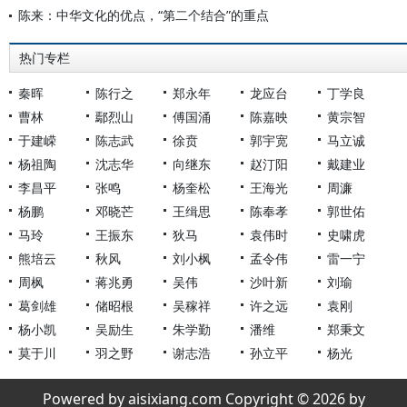
陈来：中华文化的优点，“第二个结合”的重点
热门专栏
秦晖
陈行之
郑永年
龙应台
丁学良
曹林
鄢烈山
傅国涌
陈嘉映
黄宗智
于建嵘
陈志武
徐贲
郭宇宽
马立诚
杨祖陶
沈志华
向继东
赵汀阳
戴建业
李昌平
张鸣
杨奎松
王海光
周濂
杨鹏
邓晓芒
王缉思
陈奉孝
郭世佑
马玲
王振东
狄马
袁伟时
史啸虎
熊培云
秋风
刘小枫
孟令伟
雷一宁
周枫
蒋兆勇
吴伟
沙叶新
刘瑜
葛剑雄
储昭根
吴稼祥
许之远
袁刚
杨小凯
吴励生
朱学勤
潘维
郑秉文
莫于川
羽之野
谢志浩
孙立平
杨光
Powered by aisixiang.com Copyright © 2026 by