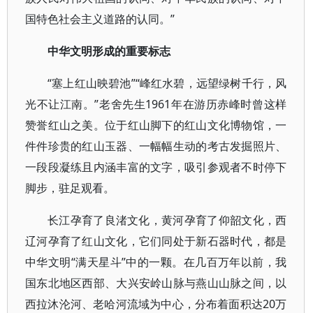
国特色社会主义道路的认同。”
中华文明形成的重要标志
“塞上红山映碧池”“峰红水碧，远望绿树千行，风
光不让江南。”老舍先生1961年在游历赤峰时曾这样
赞誉红山之美。位于红山脚下的红山文化博物馆，一
件件珍贵的红山玉器、一幅幅生动的考古发掘照片、
一段段凝练且内涵丰富的文字，吸引参观者不时停下
脚步，驻足观看。
长江孕育了良渚文化，黄河孕育了仰韶文化，西
辽河孕育了红山文化，它们同处于新石器时代，都是
中华文明“满天星斗”中的一颗。在几百万年以前，我
国东北地区西部、大兴安岭山脉与燕山山脉之间，以
西拉沐沦河、老哈河流域为中心，分布着面积达20万