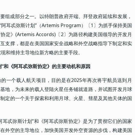
重要组成部分之一。以特朗普政府开端、拜登政府延续和发展，
忒弥斯计划”（Artemis Program）〔1〕为抓手保持美国
(Artemis Accords)〔2〕为路径构建美国领导的开发月
相互支撑，都是在美国国家安全战略和外空战略指导下制定和实
〕实现和维持主导地位新方略的主要手段。
划”和《阿耳忒弥斯协定》的主要动机和原因
助的一个载人航天项目，目的是在2025年再次将宇航员送到月
球基地，为未来的载人登陆火星任务铺就道路，并试图开发月球
导制定的一个关于探索和利用月球、火星、彗星及其他天体的国
阿耳忒弥斯计划”和《阿耳忒弥斯协定》是为了贯彻它们的国家
国在外空的主导地位，加快美国开发外空资源的步伐，构建美国