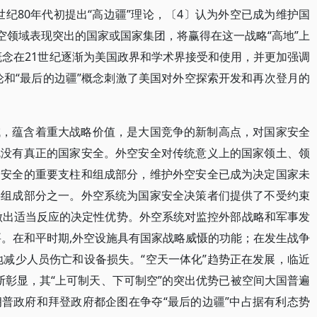
世纪80年代初提出“高边疆”理论，〔4〕认为外空已成为维护国
空领域表现突出的国家或国家集团，将赢得在这一战略“高地”上
概念在21世纪逐渐为美国政界和学术界接受和使用，并更加强调
论和“最后的边疆”概念刺激了美国对外空探索开发和再次登月的
域，蕴含着重大战略价值，是大国竞争的新制高点，对国家安全
就没有真正的国家安全。外空安全对传统意义上的国家领土、领
家安全的重要支柱和组成部分，维护外空安全已成为决定国家未
要组成部分之一。外空系统为国家安全决策者们提供了不受约束
做出适当反应的决定性优势。外空系统对监控外部战略和军事发
要。在和平时期,外空设施具有国家战略威慑的功能；在发生战争
化地减少人员伤亡和设备损失。“空天一体化”趋势正在发展，临近
不断彰显，其“上可制天、下可制空”的突出优势已被空间大国普遍
普政府和拜登政府都企图在争夺“最后的边疆”中占据有利态势