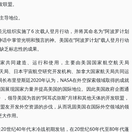
发联盟。
主导地位。
5亿美元组织实施了6 次载人登月行动，并将其命名为“阿波罗计划
古希腊神话中掌管光明和预言的神。美国在“阿波罗计划”载人登月行动
缺乏标志性的成果。
国家共同建造、运行和使用，主要由美国国家航空航天局
航天局、日本宇宙航空研究开发机构、加拿大国家航天局共同运
局长布里登斯廷2020年认为，NASA在外空探索领域取得的成就
美国展现国家力量并提高美国的国际地位。因此美国政府企图通
》，领导美国为首的“阿耳忒弥斯”月球和其他天体的开发联盟，
其盟友开发外空资源的步伐，从而巩固美国在国际外空领域的领
更大作用。
0世纪40年代末冷战初期发轫，在20世纪60年代至80年代蓬