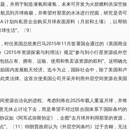
问题，并用于制造液氧和液氢，未来可开发为火箭燃料供深空旅
两名宇航员到月球南极，并希望对那里的水冰进行挖掘，研究是否可
SA 计划向私营企业购买月球表面原料（月岩和土壤），以帮助
月球生活”。〔9〕
时任美国总统奥巴马2015年11月签署国会通过的《美国商业
《2015年资源探索与利用法》规定“参与到小行星资源或外空
包括占有、拥有、运输、使用和售卖该资源的权利”。这明确允
鼓励国内发展航天经济。迄今为止，国际社会中，除了美国和卢
在此类法律。这首次使美国公司开采并利用外层空间资源在美国
间资源合法化的进程。考虑到将在2025年载人重返月球，并将
愿意无休止讨论下去，而是希望不经过联合国体系下国际条约的
协议如《阿耳忒弥斯协定》，企图“去月球并利用那里的资源，
点”。〔11〕特朗普政府认为《外层空间条约》过于含糊，无法