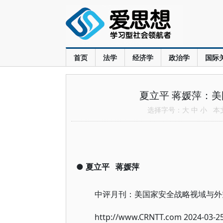
首页
法学
经济学
政治学
国际
夏立平 蒋媛萍：
选择字号：
大
中
小
本文共
●
夏立平
蒋媛萍
中评月刊：美国家安全战略视域与外
http://www.CRNTT.com
2024-03-25