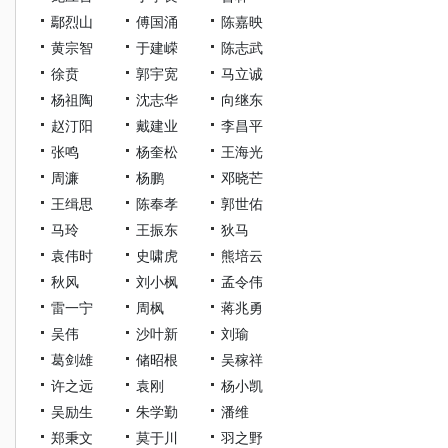
鄢烈山
傅国涌
陈嘉映
黄宗智
于建嵘
陈志武
徐贲
郭宇宽
马立诚
杨祖陶
沈志华
向继东
赵汀阳
戴建业
李昌平
张鸣
杨奎松
王海光
周濂
杨鹏
邓晓芒
王缉思
陈奉孝
郭世佑
马玲
王振东
狄马
袁伟时
史啸虎
熊培云
秋风
刘小枫
孟令伟
雷一宁
周枫
蒋兆勇
吴伟
沙叶新
刘瑜
葛剑雄
储昭根
吴稼祥
许之远
袁刚
杨小凯
吴励生
朱学勤
潘维
郑秉文
莫于川
羽之野