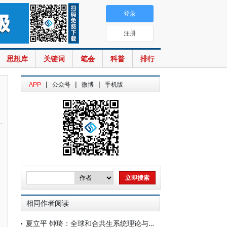
登录
注册
思想库
关键词
笔会
科普
排行
|
|
|
APP
公众号
微博
手机版
相同作者阅读
夏立平 钟琦：全球和合共生系统理论与中国周边命运共同体