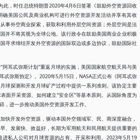
为此，时任总统特朗普2020年4月6日签署《鼓励外空资源回收
，明确美国公民及商业机构可进行外空资源开发活动并享有其收
律从事外空商业探索，获取和利用外层空间资源；外层空间是法
美国并不将其视为全球公地。该行政令在鼓励美国商业企业积极
美国寻求缔结开发外空资源的国际双边或多边协议，鼓励国际社
“阿耳忒弥斯计划”重返月球的实施，美国国家航空航天局与美
忒弥斯协定》。2020年5月15日，NASA正式公布《阿耳忒弥
在月球探测和开发月球矿产过程中提供一系列准则。该协定主要
表面开采资源、如何建立“安全区”等基本原则。从国际角度为
碍，进一步推动美国外空资源开发工作。
，加快开发外空资源，驱动本国外空领域军、民、商深度融合，
步早、发展快、效益好，长期为军用航天和民用航天提供重要的
进私人公司对月球资源的占有、开采和利用。2023年5月19