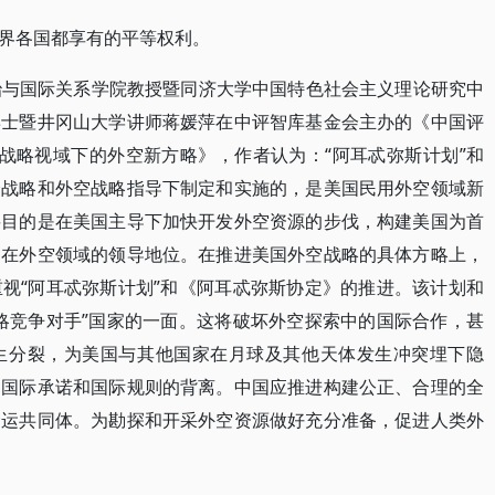
界各国都享有的平等权利。
政治与国际关系学院教授暨同济大学中国特色社会主义理论研究中
博士暨井冈山大学讲师蒋媛萍在中评智库基金会主办的《中国评
战略视域下的外空新方略》，作者认为：“阿耳忒弥斯计划”和
全战略和外空战略指导下制定和实施的，是美国民用外空领域新
要目的是在美国主导下加快开发外空资源的步伐，构建美国为首
国在外空领域的领导地位。在推进美国外空战略的具体方略上，
视“阿耳忒弥斯计划”和《阿耳忒弥斯协定》的推进。该计划和
略竞争对手”国家的一面。这将破坏外空探索中的国际合作，甚
生分裂，为美国与其他国家在月球及其他天体发生冲突埋下隐
的国际承诺和国际规则的背离。中国应推进构建公正、合理的全
命运共同体。为勘探和开采外空资源做好充分准备，促进人类外