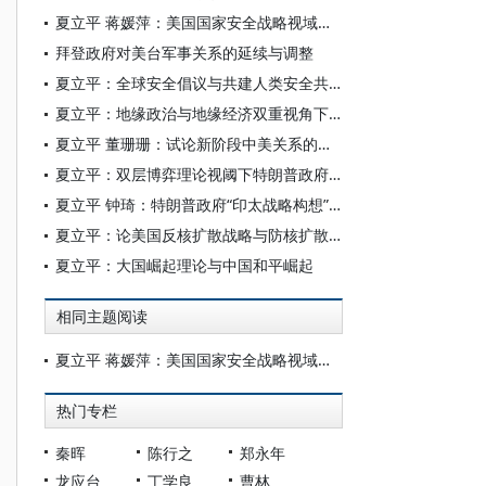
夏立平 蒋媛萍：美国国家安全战略视域下的外空新方略
拜登政府对美台军事关系的延续与调整
夏立平：全球安全倡议与共建人类安全共同体
夏立平：地缘政治与地缘经济双重视角下的美国“印太战略”
夏立平 董珊珊：试论新阶段中美关系的特点与趋势
夏立平：双层博弈理论视阈下特朗普政府的朝核政策①
夏立平 钟琦：特朗普政府“印太战略构想”评析
夏立平：论美国反核扩散战略与防核扩散政策
夏立平：大国崛起理论与中国和平崛起
相同主题阅读
夏立平 蒋媛萍：美国国家安全战略视域下的外空新方略
热门专栏
秦晖
陈行之
郑永年
龙应台
丁学良
曹林