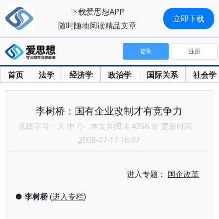
下载爱思想APP
立即下载
随时随地阅读精品文章
登录
注册
首页
法学
经济学
政治学
国际关系
社会学
李树桥：国有企业改制才有竞争力
选择字号：
大
中
小
本文共阅读 4256 次 更新时间：
2008-07-17 16:47
进入专题：
国企改革
●
李树桥
(
进入专栏
)