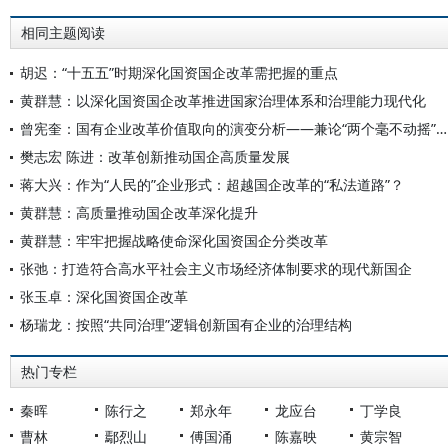
相同主题阅读
胡迟：“十五五”时期深化国资国企改革需把握的重点
黄群慧：以深化国资国企改革推进国家治理体系和治理能力现代化
曾宪奎：国有企业改革价值取向的演变分析——兼论“两个毫不动摇”之间的关系
樊志宏 陈进：改革创新推动国企高质量发展
蒋大兴：作为“人民的”企业形式：超越国企改革的“私法道路”？
黄群慧：高质量推动国企改革深化提升
黄群慧：牢牢把握战略使命深化国资国企分类改革
张弛：打造符合高水平社会主义市场经济体制要求的现代新国企
张玉卓：深化国资国企改革
杨瑞龙：按照“共同治理”逻辑创新国有企业的治理结构
热门专栏
秦晖
陈行之
郑永年
龙应台
丁学良
曹林
鄢烈山
傅国涌
陈嘉映
黄宗智