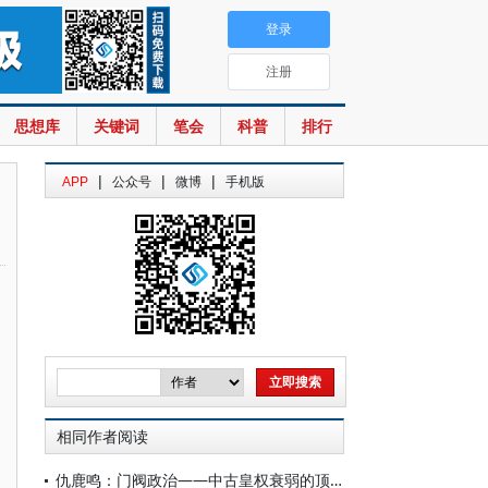
登录
注册
思想库
关键词
笔会
科普
排行
|
|
|
APP
公众号
微博
手机版
相同作者阅读
仇鹿鸣：门阀政治——中古皇权衰弱的顶点