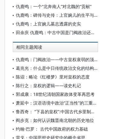
仇鹿鸣：一个“北奔南人”对北魏的“贡献”
仇鹿鸣：碑传与史传：上官婉儿的生平与形象
仇鹿鸣：上官婉儿墓志透露的史实
田余庆 仇鹿鸣：中古中国是门阀政治还是士族政治？
相同主题阅读
仇鹿鸣：门阀政治——中古皇权衰弱的顶点
葛兆光：什么是中日传统政治文化的结构性差异?
陈诏：略论《红楼梦》里对皇权的态度
陈行之：皇权的逻辑——读史札记
郭成康：18世纪清朝国家政体变革再思考
萧延中：汉语语境中政治“正当性”的三重要素（上）
鲁西奇： “下县的皇权”:中国古代乡里制度及其实质
阎步克：如何认识魏晋南北朝的历史地位
约翰·巴罗： 古代中国政府的权力基础
雷戈：中国思想史研究中的概念省思