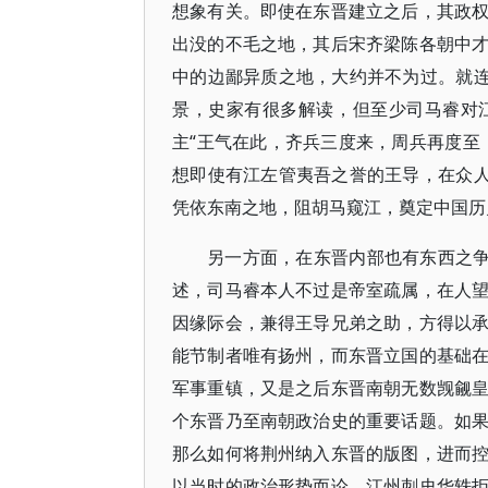
想象有关。即使在东晋建立之后，其政
出没的不毛之地，其后宋齐梁陈各朝中
中的边鄙异质之地，大约并不为过。就连
景，史家有很多解读，但至少司马睿对
主“王气在此，齐兵三度来，周兵再度至
想即使有江左管夷吾之誉的王导，在众人
凭依东南之地，阻胡马窥江，奠定中国历
另一方面，在东晋内部也有东西之争
述，司马睿本人不过是帝室疏属，在人
因缘际会，兼得王导兄弟之助，方得以
能节制者唯有扬州，而东晋立国的基础
军事重镇，又是之后东晋南朝无数觊觎
个东晋乃至南朝政治史的重要话题。如
那么如何将荆州纳入东晋的版图，进而
以当时的政治形势而论，江州刺史华轶