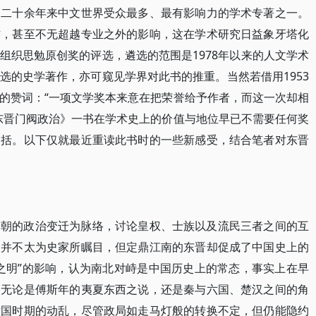
是二十余年来中文世界受众最多、最有影响力的学术专著之一。
作，甚至不无超越专业之外的影响，这在学术研究日益象牙塔化
组织思勉原创奖的评选，遴选的范围是1978年以来的人文学术
选的史学著作，亦可窥见学界对此书的推重。当然若借用1953
的赞词：“一项文学奖本来意在把荣誉给予作者，而这一次却相
东晋门阀政治》一书在学术史上的价值与地位早已不需要任何奖
涵括。以下仅就最近重读此书时的一些新感受，结合笔者对东晋
一朝的政治变迁为脉络，讨论皇权、士族以及流民三者之间的互
朝并不太为史家所瞩目，但定鼎江南的东晋却促成了中国史上的
之明”的影响，认为南北对峙是中国历史上的常态，事实上在早
，无论是傅斯年的夷夏东西之说，还是秦与六国、楚汉之间的角
六国时期的动乱，尽管政局如走马灯般的转换不定，但仍能隐约