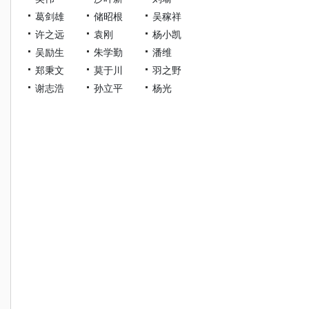
葛剑雄
储昭根
吴稼祥
许之远
袁刚
杨小凯
吴励生
朱学勤
潘维
郑秉文
莫于川
羽之野
谢志浩
孙立平
杨光