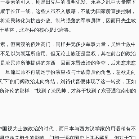
这一要素的引入，则是田先生的孤明先发。永嘉之乱中大量南下
群聚于长江一线，这些人虽不入版籍，不能为国家所直接控制，
，将流民转化为抗击外敌、制约强藩的军事屏障，因而田先生敏
于募将，北府兵的核心是北府将。
因素，但南渡的侨姓高门，同样并无多少军事力量，吴姓士族中
亦不足以为朝廷所信用。但无论士族还是皇权，其在前台的政治
便是流民帅所能提供的东西，因而东晋政治的争夺，后来愈来愈
，一旦流民帅不再满足于扮演皇权与士族背后的角色，意欲走向
天下”的门阀政治走向终结，刘裕代晋便体现了这一转变，正如
所评论的那样：“找到了流民帅，才终于找到了东晋通往南朝的
中国视为士族政治的时代，而日本与西方汉学家的用语稍有不
界史相关概念的影响。门阀一语在国史上并不罕见，但对于“门