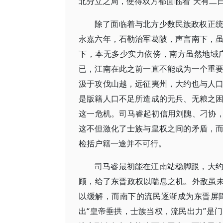
北分立之局，使得双方都面临着“天有二
除了面临着与北方少数民族政权正
永嘉六年，石勒治军葛陂，声言南下，
下，本无多少实力依傍，南方虽然地域
已，江南在此之前一直不能成为一个重
汲于攻伐山越，远征夷州，大约也与人
是版籍人口不足所造成的无兵、无粮之
这一危机。司马睿起初信用刘隗、刁协，
这不但激化了士族与皇权之间的矛盾，
检括户籍一途并不可行。
司马睿最初能在江南站稳脚跟，大
顾，给了东晋政权以喘息之机。外敌虽未
以缓解，而南下的流民逐渐成为东晋屏
出“皇帝垂拱，士族当权，流民出力”是