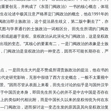
的重要创见，并构成了《东晋门阀政治》一书的核心概念，体现
生在论述中极其注意严格界定门阀政治的概念，他在1991年的
阀政治即士族政治，这个提法易生歧义，第二版中删去了”，亦
试图与学界通行的士族政治一词相区分。田先生所谓的门阀政
皇权或超越于皇权。皇权政治从此演化为门阀政治，这是皇权政
出现的变态。”其核心的要素有二，一是门阀政治的表象是士族
次，门阀政治是皇权政治的一种变态，因而不可能长期存在，严
入点，一是田先生大约是不赞成所谓贵族政治的提法，他在书的
古代史研究影响，无形中假借了西方古史概念，一般不太重视中
景。”因而尽管从表面上来看，田先生讨论的似乎是与国外汉学
自于中国历史本身，即田先生所关心的并不是中古中国是否存在
史上的类似时代相比附，而是中国长久以来的皇权传统为何在东
——门阀政治，进而探讨这一变态生发的原因及其向皇权政治复