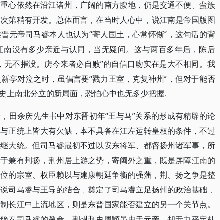
权重心依然在沿江诸州，广阔的南方腹地，仍是交通不便、蛮族
才次第稍有开发。总体而言，在当时人心中，说江南是帝国版图
晋元帝司马睿本人也认为“寄人国土，心常怀惭”，这句话的背
江南没有多少亲近与认同，当无疑问。这与两百多年后，陈后
，无不摧没。虏今来者必自败”的自信口吻实在是大不相同。我
新亭对泣之时，虽倡言要“戮力王室，克复神州”，但对于能否
史上南北分立的新局面，恐怕心中也无多少把握。
，田余庆先生书中对东晋初年“王与马”关系的形成有精辟的论
望与正统上皆大有欠缺，本不具备在江左运转皇权的条件，不过
承继大统。但司马睿最初不过以安东将军、都督扬州诸军事，所
在于兼有荆扬，荆州居上游之势，寄阃外之重，既是屏障江南的
皇位的宗室、权臣赖以与建康朝廷争衡的强藩，荆、扬之争是整
果说司马睿与王导的结合，奠定了司马睿立足扬州的政治基础，
控制长江中上流地区，则是东晋国家能否建立的另一个关节点。
拒绝奉司马睿的教命，荆州刺史周顗虽忠于元帝，却无力平定杜