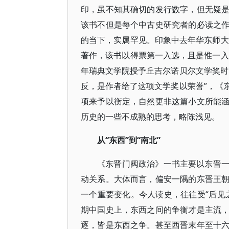
印，虽不知其确切的发行数字，但无疑
该书不但是每个中古史研究者的必读之
的当下，实属罕见。印象中去年华东师大
著作，该书以得票第一入选，且是惟一入
年瑞典文学院授予丘吉尔诺贝尔文学奖时
反，是作者给了这项文学奖以荣誉”，《
项来予以衡定，自然更非这篇小文所能
历史的一些不成熟的思考，略陈浅见。
从“东西”到“南北”
《东晋门阀政治》一书主要以东晋
动关系。大体而言，偏安一隅的东晋王
一个重要变化。今人读史，往往受“后见
期中国史上，东西之间的争衡才是主流
逐，皆是东西之争。甚至西晋末年至十