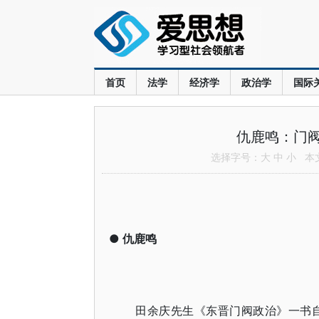
首页
法学
经济学
政治学
国际
仇鹿鸣：门
选择字号：
大
中
小
本文共
●
仇鹿鸣
田余庆先生《东晋门阀政治》一书自