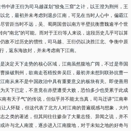
书中讲王衍为司马越谋划“狡兔三窟”之计，以王澄为荆州，王
江以北，最初并未考虑到退步江南，可见在当时人心中，偏霸江
。尽管距当时不远，吴、蜀两国曾以南方半壁抗衡曹魏逾半个世
转向“南北”的可能。而对于王衍等人来说，这段历史几乎可以算
乎仍敌不过历史的惯性，司马越、王衍仍以决胜江北、争衡中原
行，返东海故封，并未考虑南下江南。
才是决定天下走势的核心区域，江南虽然腹地广阔，不过是帝国
闻曹操破荆州，欲南走苍梧投奔吴巨，最初并未想到联孙抗曹一
与江南从来不是中国政治中具有重要意义的板块有关。即使善用
以为天下已定，不意竟在赤壁遭受大败，恐怕多少也受累于此成
东南有天子气”的传说，但似乎并不能太当真，司马迁讲“江南卑
点让人怀疑，但这代表了北方人对江南的普遍观感与想象，大约
物志之类的著述，但其间往往掺杂了大量志怪、异闻之说，并不
成或许与北人南渡，逐步进入江南腹地，对于未知之地的好奇与