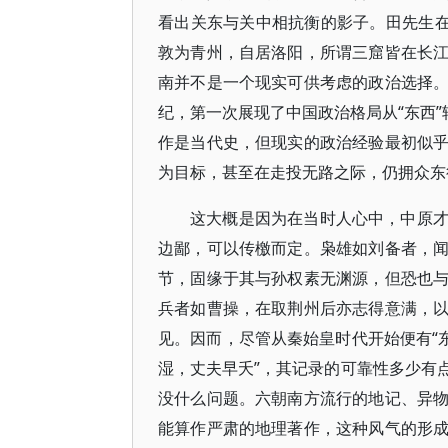
看出关东与关中相抗衡的影子。田先生在
敦为青州，自居洛阳，所谓三窟皆在长
南并不是一个现实可供考虑的政治选择
纪，第一次展现了中国政治格局从“东西”
作是当代史，但现实的政治经验最初似
为目标，甚至在走投无路之际，仍拥众东
这大概是因为在当时人心中，中原
边鄙，可以传檄而定。枭雄如刘备者，
节，固缘于其与孙权素无渊源，但恐也
兵者如曹操，在取荆州后亦志得意满，
见。因而，尽管从秦始皇时代开始便有“
湿，丈夫早夭”，其记录的可靠性多少有
没什么问题。六朝南方流行的地记、异
能算作严肃的地理著作，这种风气的形