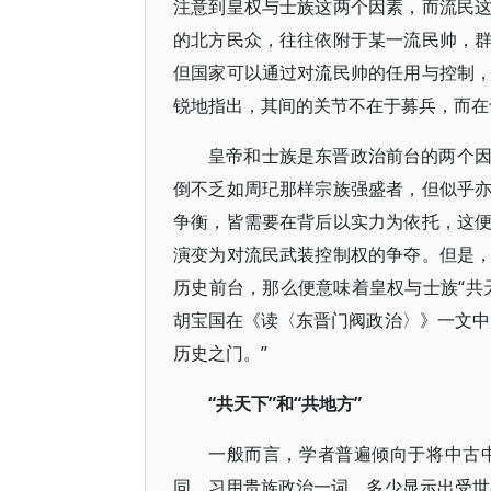
注意到皇权与士族这两个因素，而流民
的北方民众，往往依附于某一流民帅，
但国家可以通过对流民帅的任用与控制
锐地指出，其间的关节不在于募兵，而在
皇帝和士族是东晋政治前台的两个
倒不乏如周玘那样宗族强盛者，但似乎
争衡，皆需要在背后以实力为依托，这
演变为对流民武装控制权的争夺。但是
历史前台，那么便意味着皇权与士族“共
胡宝国在《读〈东晋门阀政治〉》一文中
历史之门。”
“共天下”和“共地方”
一般而言，学者普遍倾向于将中古
同，习用贵族政治一词，多少显示出受世