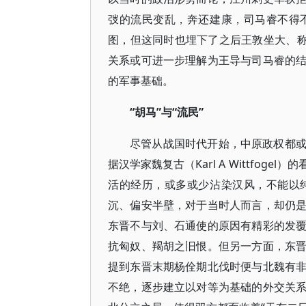
弢的流民变乱，奔还建康，司马睿不得
图，但这同时也埋下了之后王敦坐大、称
关系或可进一步理解为王导与司马睿的
的军事基础。
“胡马”与“流民”
尽管从战国时代开始，中原政权都
据汉学家魏复古（Karl A Wittfo
活的经历，或多或少沾染汉风，不能以
沉、偏安半壁，对于当时人而言，却仍
东晋不与刘、石通使的原因有精彩的发
抗匈奴、羯胡之旧恨。但另一方面，东
提到东晋末期杨佺期北伐时便与北魏有
不绝，逐步建立以对等为基础的外交关