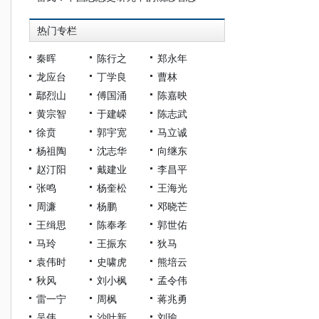
热门专栏
秦晖
陈行之
郑永年
龙应台
丁学良
曹林
鄢烈山
傅国涌
陈嘉映
黄宗智
于建嵘
陈志武
徐贲
郭宇宽
马立诚
杨祖陶
沈志华
向继东
赵汀阳
戴建业
李昌平
张鸣
杨奎松
王海光
周濂
杨鹏
邓晓芒
王缉思
陈奉孝
郭世佑
马玲
王振东
狄马
袁伟时
史啸虎
熊培云
秋风
刘小枫
孟令伟
雷一宁
周枫
蒋兆勇
吴伟
沙叶新
刘瑜