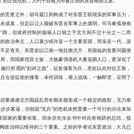
日”的正统危机，大约于自视为华夏正朔的东晋南朝尤甚。
统的竞逐之外，胡马窥江则构成了对东晋王朝现实的军事压力，
虽未成真，但足以让人窥破东晋在军事上的孱弱。司马睿孤身南
广阔，但政府控制的版籍人口较之于北方则不过十分之一二而
要的政治单元，人口寡少或许是一个主要原因，而东吴一代，汲
口不足有关。东晋欲以江南一地抗衡北方，所面临的首要问题便
困局，而国家优容士族，大族豪强借机大量庇荫人口，更深化了
施行所谓的“刻碎之政”，征发僮客为兵，意欲以此对抗王敦，
而且仓促征发的僮客，未经训练，甫上战场，一触即溃，证明了
约还要感谢北方因战乱而长期未能形成一个稳定的政权，无力南
步步紧逼，但朝廷“无兵”的危机依然需要一个可行的办法来加
障国家的重要依靠。田余庆先生在书中对此有精辟的总结，指
门阀政治得以维持的三个要素。之前的学者论东晋政治，大凡已