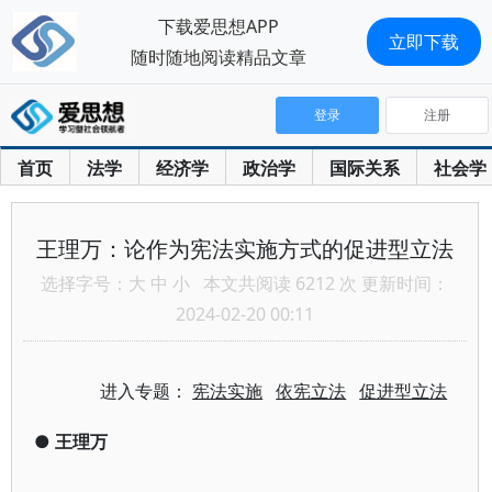
下载爱思想APP
立即下载
随时随地阅读精品文章
登录
注册
首页
法学
经济学
政治学
国际关系
社会学
王理万：论作为宪法实施方式的促进型立法
选择字号：
大
中
小
本文共阅读 6212 次 更新时间：
2024-02-20 00:11
进入专题：
宪法实施
依宪立法
促进型立法
●
王理万