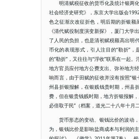
明清赋税征收的货币化及统计银两化
社会经济史研究》，东京大学出版会199
色之征渐次改征折色，明后期的折银额
《清代赋役制度演变新探》，厦门大学出版
了人民的负担，也是清初赋税额高出明代
币化的表现形式，引人注目的“勒折”
的“勒折”，又往往与“浮收”联系在一起
地方官员应付地方公费支出、弥补地方
响而言，由于田赋的征收并没有按照“银
州县折银报解，在银贱钱贵时期，州县折
费，但在银贵钱贱时期，地方折银报解，
必倍取于民”（档案，道光二十八年十月
货币形态的变动、银钱比价的波动
为，银钱比价是影响盐商成本与利润的
的探讨》，《徽学》2011年第7卷）