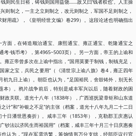
用钱则民生日裕，铸钱则国用益饶……故又曰‘钱者权也’。人主操
之兴则制之，一主之立则制之，改元则制之，军国不足则制之，
求财用疏》，《皇明经世文编》卷299）。这段论述也明确指出
一方面，在铸造顺治通宝、康熙通宝、雍正通宝、乾隆通宝之
考·钱币考》，第4965~5003页）。另一方面，帝王的上谕和
。雍正帝曾多次在上谕中指出，“国用莫要于制钱，制钱充足，
为国家之宝，兵民之要用”（《清世宗上谕八旗》卷4，雍正四年
月初九日上谕）。朝臣也认为，“足国裕民，舍鼓铸外，别无长
斗题本）。鸦片战争前后，特别是咸丰军兴以后，随着财政的困
财政关联。道光十八年（1838年），广西巡抚梁章钜和山东道
之计”和“补银之不足”的主张（档案，道光十八年九月二十二日
十日潘世恩奏折）。咸丰三年（1853年），克勒郡王庆惠认
推广钞法以济民生而裕国用”（档案，咸丰三年十月三十日庆惠奏
藻也认为，“现在军需浩繁，筹饷情形万分支绌，经部臣议行官