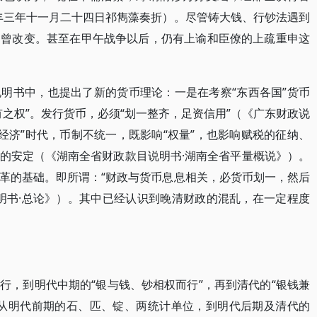
丰三年十一月二十四日祁雋藻奏折）。尽管铸大钱、行钞法遇到
不曾改变。甚至在甲午战争以后，仍有上谕和臣僚的上疏重申这
明书中，也提出了新的货币理论：一是在考察“东西各国”货币
之权”。发行货币，必须“划一整齐，足资信用”（《广东财政说
经济”时代，币制不统一，既影响“权量”，也影响赋税的征纳、
的安定（《湖南全省财政款目说明书·湖南全省平量概说》）。
革的基础。即所谓：“财政与货币息息相关，必货币划一，然后
明书·总论》）。其中已经认识到晚清财政的混乱，在一定程度
行，到明代中期的“银与钱、钞相权而行”，再到清代的“银钱兼
。从明代前期的石、匹、锭、两统计单位，到明代后期及清代的