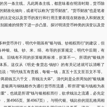
变的另一条主线。凡此两条主线，都意味着在明清时期，货币除
财政化倾向，或者可以称为“货币财政”。“货币财政”也是笔者
币的法定化以及货币的发行和行用主要表现在财政收入和财政支
特别困难的情势下进一步凸显。探讨明清货币种类的演变以及货
多种货币并行，明代中期虽有“银与钱、钞相权而行”的建议，但
各种银、钱、钞、米、绢、布等的折算规定，明代中后期，有
钱、旧钱有不同的折算银两标准，折算不一。所谓的“银钱并
成体系。这仅从《明史·食货志·钱钞》的有关记述就可以清晰了
也说：“明代钱互有贵贱，每银一钱，直五十五文至百文不等。
两易钱五六千文，而钱法大坏”。清代则是众所周知的“银钱兼
点，是银两与铜钱都作为通行货币而流通，即所谓“银与钱相为表
重”，也就是所谓“钱与银相权而行，欲求钱法之流通，必先定
》，第4965页、第4967页）。与明代银、钱比价的混乱格局相