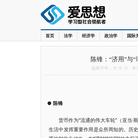
首页
法学
经济学
政治学
国际
陈锋：“济用”与
选择字号：
大
中
小
本文共
●
陈锋
货币作为“流通的伟大车轮”（亚当
生活中发挥重要作用是众所周知的。历