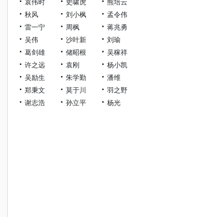
袁伟时
史啸虎
熊培云
秋风
刘小枫
孟令伟
雷一宁
周枫
蒋兆勇
吴伟
沙叶新
刘瑜
葛剑雄
储昭根
吴稼祥
许之远
袁刚
杨小凯
吴励生
朱学勤
潘维
郑秉文
莫于川
羽之野
谢志浩
孙立平
杨光