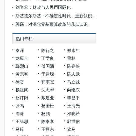
刘尚希：财政与人民币国际化
斯基德尔斯基：不确定性时代，重新认识货币与政府在经济秩序中的角色
郭磊：对深化零基预算改革的几点认识
热门专栏
秦晖
陈行之
郑永年
龙应台
丁学良
曹林
鄢烈山
傅国涌
陈嘉映
黄宗智
于建嵘
陈志武
徐贲
郭宇宽
马立诚
杨祖陶
沈志华
向继东
赵汀阳
戴建业
李昌平
张鸣
杨奎松
王海光
周濂
杨鹏
邓晓芒
王缉思
陈奉孝
郭世佑
马玲
王振东
狄马