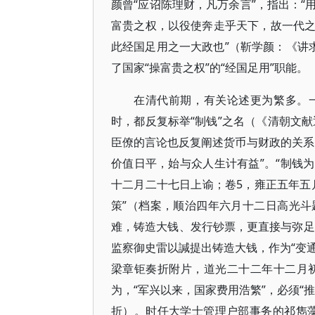
颜曾“应诏陈理财，凡万余言”，指出：“
富贵之权，以役使奔走乎天下，故一代
此经国足用之一大政也”（靳学颜：《讲
了国家“操富贵之权”的“经国足用”职能。
在清代前期，有关论述更为繁多。
时，都反复标举“制钱”之名（《清朝文献通
臣僚的言论也反复阐述货币与财政的关系
价值日平，始与众人生计有益”。“制钱
十二月二十七日上谕；卷5，雍正五年五
策”（档案，顺治四年六月十二日高光
难，铸造大钱、发行钞票，更直接与弥足
监察御史雷以諴提出铸造大钱，作为“变通
梁章钜奏折附片，道光二十二年十二月初
为，“军兴以来，国家费用浩繁”，必须“
折）。时任大学士管理户部事务的祁雋