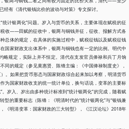
熟，银两与铜钱二者之间有较为固定的比价关系，清代——至少
已经有《清代银钱比价的波动与对策》专文探讨。
“统计银两化”问题。岁入与货币的关系，主要体现在赋税的征
的税收——田赋的征收中，银两与铜钱并征，征收、报解方式各
一种总体的规定，在具体的实施过程中，赋税征钱以及赋税征钱
。在国家财政支出体系中，银两与铜钱也有一定的比例。明代中
”的约略规定，实际上并不恒定。清代在支发官员俸禄和兵丁月饷
有不同的规定（参见黄惠贤、陈锋主编：《中国俸禄制度史》，
460页）。如果把货币形态与国家财政综合起来加以考察，明清货币
两作为国家财政收支的统一统计单位，换句话说，变革的主要标
化”。岁入、岁出由多种统计标准到“统计银两化”的完成，随着赋
转型的重要标志（陈锋：《明清时代的“统计银两化”与“银钱兼
6期，《明清变革：国家财政的三大转型》，《江汉论坛》2018年