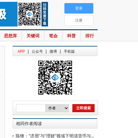
登录
注册
思想库
关键词
笔会
科普
排行
|
|
|
APP
公众号
微博
手机版
相同作者阅读
陈锋：“济用”与“理财”视域下明清货币与财政的关系