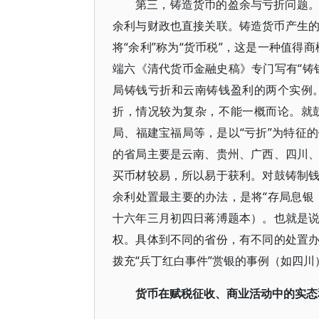
第三，铸造货币的盈余与亏折问题
余利与财政也直接关联。铸造货币产生的“
将“余利”称为“货币税”，这是一种值得商
端六《清代货币金融史稿》专门写有“铸
局铸钱亏折和云南铸钱盈利的两个实例
折，情况较为复杂，不能一概而论。就
局、福建宝福局等，是以“亏折”为特征
的省局主要是云南、贵州、广西、四川
买币材较易，所以易于获利。对鼓铸制
余利处置最主要的办法，是将“存局息银
十六年三月初四日蒋溥题本）。也就是
权。具体到不同的省份，有不同的处置
拨充“兵丁红白事件”赏银的事例（如四
货币在赋税征收、商业活动中的实态