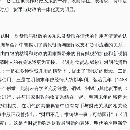
旨下，它往往被视作财政政策的一种手段而存在。或者说，货币是
时期，货币与财政的一体化更为明显。
问题时，对货币与财政的关系以及货币在清代的作用有清楚的认
欧洲革命》中曾揭明了清代银两与国库收支和货币流通的关系，
及由白银的枯竭和财政的困难而带来的旧有赋税的加征和新税捐
清时人的有关论述更为直接。《明史·食货志·钱钞》对明代货币
：一是在多种铜钱并用的情势下，提出了“制钱”的概念。二是
使用。三是在明朝末年曾经铸大钱以牟利。弘治元年（1488
是一个创举，此前未有学者充分注意。铜钱、制钱与其他货币的比
准上进行，并与国家财政的收支系结在一起。明朝末年的铸造大
密切相关。在明代的其他典籍中也有货币与财政关系的相关论
事中殷正茂曾指出：“财用不足，惟铸钱一事，可助国计”（《明
戊寅）。这是当时货币弥足财政最明确的表述。明代的名臣靳学