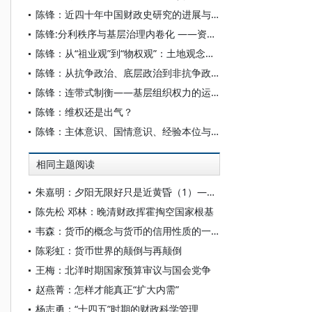
陈锋：近四十年中国财政史研究的进展与反思
陈锋:分利秩序与基层治理内卷化 ——资源输入背景下的乡村治理逻辑
陈锋：从“祖业观”到“物权观”：土地观念的演变与冲突
陈锋：从抗争政治、底层政治到非抗争政治——农民上访研究视角的检视、反思与拓展
陈锋：连带式制衡——基层组织权力的运作机制
陈锋：维权还是出气？
陈锋：主体意识、国情意识、经验本位与农村研究
相同主题阅读
朱嘉明：夕阳无限好只是近黄昏（1）——关于人工智能导致货币消亡进程的几个问题
陈先松 邓林：晚清财政挥霍掏空国家根基
韦森：货币的概念与货币的信用性质的一些新思考
陈彩虹：货币世界的颠倒与再颠倒
王梅：北洋时期国家预算审议与国会党争
赵燕菁：怎样才能真正“扩大内需”
杨志勇：“十四五”时期的财政科学管理