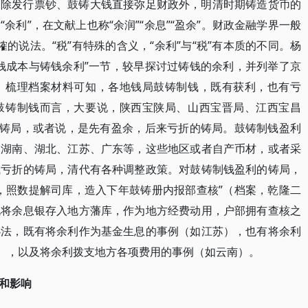
。除发行票钞、鼓铸大钱直接弥足财政外，明清时期铸造货币的
余利”，在文献上也称“余润”“余息”“盈余”。财政金融学界一般
榷的说法。“税”有特殊的含义，“余利”与“税”有本质的不同。杨
钱成本与铸钱余利”一节，较早探讨过铸钱的余利，并列举了京
。梳理档案材料可知，各地钱局鼓铸制钱，既有获利，也有亏
鼓铸制钱而言，大要说，陕西宝陕局、山西宝晋局、江西宝昌
的铸局，或者说，是先有盈余，后来亏折的铸局。鼓铸制钱盈利
、湖南、湖北、江苏、广东等，这些地区或者自产币材，或者采
钱亏折的铸局，清代有各种调整政策。对鼓铸制钱盈利的铸局，
，照数提解司库，造入下年鼓铸册内报部查核”（档案，乾隆二
说将余息银存入地方藩库，作为地方经费动用，户部拥有查核之
办法，既有将余利作为基金生息的事例（如江苏），也有将余利
川），以及将余利拨支地方各项费用的事例（如云南）。
和影响