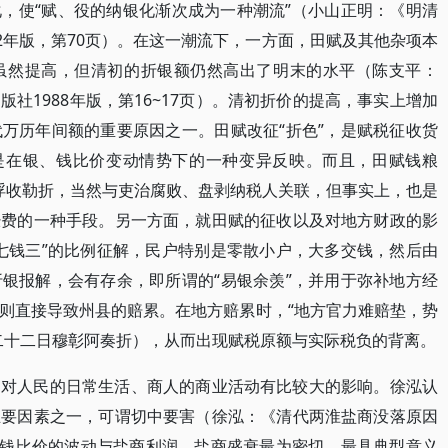
，使“赋、役的纳银化渐次成为一种潮流”（小山正明：《明清
2年版，第70页）。在这一潮流下，一方面，田赋及其他杂项本
虽然提高，但清初的折银额仍然高出了明末的水平（陈支平：
社1988年版，第16~17页）。清初折价的提高，事实上增加
万历年间额的重要原因之一。田赋改征“折色”，是赋税征收货
，是在银、钱比价变动情势下的一种变异反映。而且，田赋钱粮
。浮收勒折，当然与吏治腐败、盘剥纳税人关联，但事实上，也是
经费的一种手段。另一方面，就田赋的征收以及对地方财政的影
七钱三”的比例征解，民户特别是零散小户，大多交钱，然后由
银报解，会有存余，即所谓的“易银余羡”，并用于弥补地方经
则直接导致州县的赔累。在地方赔累时，“地方官力难赔垫，势
二十二日穆彰阿奏折），从而出现赋税原额与实际税负的背离。
，对人民的日常生活、商人的商业活动有比较大的影响。徐泓认
主要因素之一，可谓切中要害（徐泓：《清代两淮盐商没落原因
。银钱比价的波动与盐商利润、盐商盛衰最为密切、最具典型意义