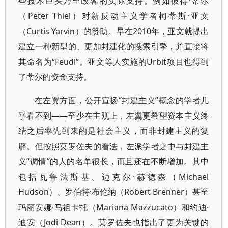
些技术巨头乃至政客的实际支持。例如彼得·蒂尔
（Peter Thiel）对新反动主义学者柯蒂斯·亚文
（Curtis Yarvin）的赞助。早在2010年，亚文就提出
建立一种新型的、更加封建化的搜索引擎，并直接将
其命名为“Feudl”。亚文等人实施的Urbit项目也得到
了蒂尔的资金支持。
在左翼方面，公开宣扬“封建主义”概念的学者几
乎看不到——至少在主观上，左翼更希望资本主义终
结之后率先到来的是社会主义，而非封建主义的复
辟。但按照莫罗佐夫的看法，左派学者之中与封建主
义“调情”的人的名单很长，而且还在不断增加。其中
包括瓦鲁法斯基、迈克尔·赫德森（Michael
Hudson）、罗伯特·布伦纳（Robert Brenner）甚至
玛丽安娜·马祖卡托（Mariana Mazzucato）和约迪·
迪安（Jodi Dean）。莫罗佐夫也指出了更为关键的