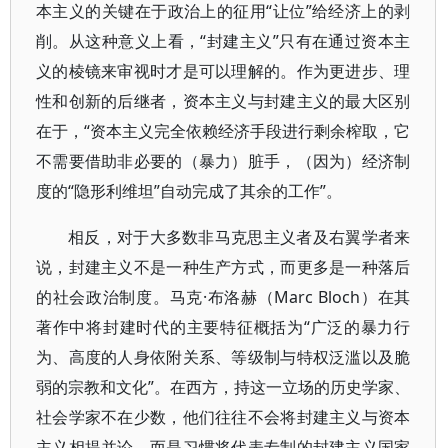
本主义的关键在于政治上的征用“让位”给经济上的剥
削。从这种意义上看，“封建主义”只有在通过资本主
义的棱镜来审视时才是可以理解的。作为更进步、理
性和创新的后继者，资本主义与封建主义的最大区别
在于，“资本主义完全依赖经济手段进行剩余榨取，它
不需要借助非必要的（暴力）脏手，（因为）经济制
度的“隐形利维坦”自动完成了其余的工作”。
相反，对于大多数非马克思主义者及右翼学者来
说，封建主义不是一种生产方式，而更多是一种落后
的社会政治制度。马克·布洛赫（Marc Bloch）在其
著作中将封建时代的主要特征概括为“广泛的暴力行
为、高度的人身依附关系、等级制与特权泛滥以及脆
弱的宗教和文化”。在西方，持这一立场的历史学家、
社会学家不在少数，他们往往不会将封建主义与资本
主义相提并论，而是习惯将代表专制的封建主义国家