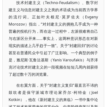
技术封建主义（Techno-Feudalism）、数字封
建主义与信息封建主义之类的术语成为当前西方学界
的流行词。正如叶夫根尼·莫罗佐夫（Evgeny
Morozov）指出，“对封建主义的拥抱几乎成为一种
普遍的投机行为，而在这一过程中，左派很难将自己
与右派区分开来……事实上，这两种意识形态在对新
现实的描述上几乎趋于一致”。关于“封建回归”的讨论
甚至在普通民众中引起了广泛影响。一个典型的例子
是，雅尼斯·瓦鲁法基斯（Yanis Varoufakis）与齐泽
克讨论技术封建主义的一段视频在短短几周内就获得
了超过数十万的浏览量。
在右翼方面，关于“封建主义复归”最直言不讳的
鼓吹者是保守派城市理论家乔尔·柯特金（Joel
Kotkin），他在《新封建主义的来临》一书中集中论
述了技术发展带来的贫富分化、中产阶级衰落以及新