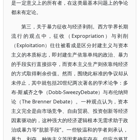
是一定意义上的所有者，在这类最基本问题上的争论
都未有定论。
第三，关于暴力征收与经济剥削。西方学界长期
流行的观点中，征收（Expropriation）与剥削
（Exploitation）往往被看成是区分封建主义与资本
主义的本质标志，即封建生产依靠单纯的政治、暴力
的手段实行直接掠夺，而资本主义生产则依靠纯经济
的方式取得剩余价值。然而，围绕此标准的争议却从
未停止，其中就包括20世纪两次著名的学术论争：多
布-斯威齐之争（Dobb-SweezyDebate）与布伦纳辩
论（The Brenner Debate）。一种观点认为，资本
主义完全是由市场竞争、自由贸易、投资创新等经济
因素驱动的，这种强大的经济逻辑根本无需求助于政
治或暴力等“肮脏手段”。一些较温和的学者则承认，
暴力、剥夺、种族主义等因素确实存在，但应当将其