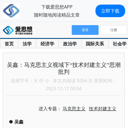
下载爱思想APP
立即下载
随时随地阅读精品文章
登录
注册
首页
法学
经济学
政治学
国际关系
社会学
吴鑫：马克思主义视域下“技术封建主义”思潮
批判
选择字号：
大
中
小
本文共阅读 9356 次 更新时间：
2023-12-17 00:04
进入专题：
马克思主义
技术封建主义
●
吴鑫