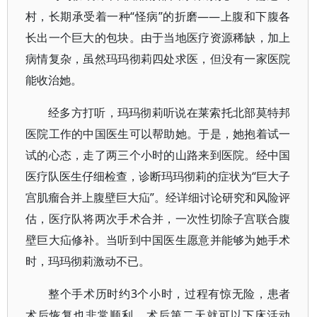
村，长期承受着一种“怪病”的折磨——上腹和下腹各
长出一个巨大的包块。由于当地医疗资源稀缺，加上
病情复杂，虽然玛玛彻莉四处求医，但没有一家医院
能收治她。
经多方打听，玛玛彻莉听说在莱索托北部莫特邦
医院工作的中国医生可以帮助她。于是，她抱着试一
试的心态，走了两三个小时的山路来到医院。经中国
医疗队医生仔细检查，诊断玛玛彻莉的症状为“巨大子
宫肌瘤合并上腹壁巨大疝”。经详细讨论研究和风险评
估，医疗队将两次手术合并，一次性切除子宫联合腹
壁巨大疝修补。当听到中国医生愿意并能够为她手术
时，玛玛彻莉激动不已。
整个手术历时约3个小时，过程有惊无险，患者
术后恢复也非常顺利，术后第二天就可以下床活动