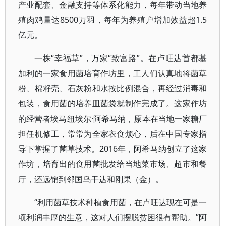
产业配套、金融支持等体系化能力，每年带动当地养
殖肉鸡量达8500万羽，每年为养殖户增加效益超1.5
亿元。
一株“幸福草”，万家“致富路”。在卢旺达首都基
加利的一家食用菌培育作坊里，工人们认真地将菌草
粉、棉籽壳、石灰粉和水按比例混合，再经过消毒和
包装，食用菌的培养皿菌袋就制作完成了。这家作坊
的经营者埃马纽埃尔·阿希马纳，原本在当地一家糖厂
担任机修工，常常为全家衣食烦心，后在中国专家指
导下掌握了菌草技术。2016年，阿希马纳创立了这家
作坊，培育出的食用菌批发给当地菜市场、超市和餐
厅，还远销到邻国乌干达和刚果（金）。
“利用菌草技术种植食用菌，在卢旺达现在可是一
项利润丰厚的生意，这对人们摆脱贫困很有帮助。”阿