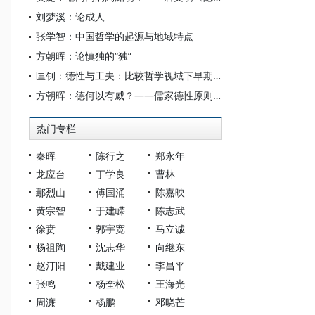
刘梦溪：论成人
张学智：中国哲学的起源与地域特点
方朝晖：论慎独的“独”
匡钊：德性与工夫：比较哲学视域下早期儒家“为己之学”的公共意义
方朝晖：德何以有威？——儒家德性原则的文化心理机制
热门专栏
秦晖
陈行之
郑永年
龙应台
丁学良
曹林
鄢烈山
傅国涌
陈嘉映
黄宗智
于建嵘
陈志武
徐贲
郭宇宽
马立诚
杨祖陶
沈志华
向继东
赵汀阳
戴建业
李昌平
张鸣
杨奎松
王海光
周濂
杨鹏
邓晓芒