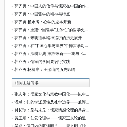
郭齐勇：中国人的信仰与儒家在中国的作用
郭齐勇：中国哲学的精神与特点
郭齐勇 杨永涛：心学的返本开新
郭齐勇：重建中国哲学“主体性”的哲学史书写
郭齐勇：宋明道学精神追求的历史展开
郭齐勇：在“中国心学与世界”中德哲学对话开幕式上的讲话
郭齐勇：深耕经典 推故致新——我与《船山学刊》
郭齐勇：儒家的学问要躬行实践
郭齐勇 杨柳岸：王船山的历史影响
相同主题阅读
张志刚：儒家文化与宗教中国化——以中国宗教通史为线索的学理沉思
潘斌：礼的学派属性及礼学边界——兼评当前中国民俗学、历史人类学所言之“礼”
付长珍：见与未见：儒家情感伦理的具身性维度
黄玉顺：仁爱伦理学——儒家正义论的道德哲学基础效应
吴婕：儒门内的陶渊明？——唐文明《隐逸之间：陶渊明精神世界中的自然、历史与社会》读后