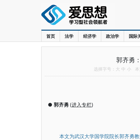
首页
法学
经济学
政治学
国际
郭齐勇
选择字号：
大
中
小
本文
●
郭齐勇
(
进入专栏
)
本文为武汉大学国学院院长郭齐勇教