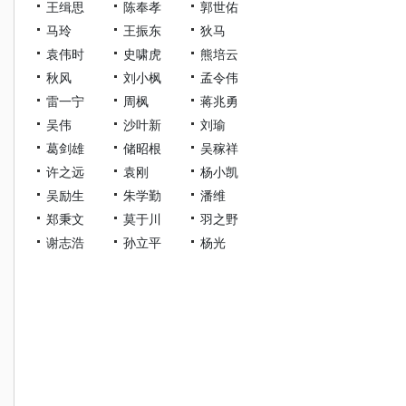
王缉思
陈奉孝
郭世佑
马玲
王振东
狄马
袁伟时
史啸虎
熊培云
秋风
刘小枫
孟令伟
雷一宁
周枫
蒋兆勇
吴伟
沙叶新
刘瑜
葛剑雄
储昭根
吴稼祥
许之远
袁刚
杨小凯
吴励生
朱学勤
潘维
郑秉文
莫于川
羽之野
谢志浩
孙立平
杨光