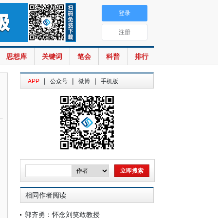
登录
注册
思想库
关键词
笔会
科普
排行
|
|
|
APP
公众号
微博
手机版
相同作者阅读
郭齐勇：怀念刘笑敢教授