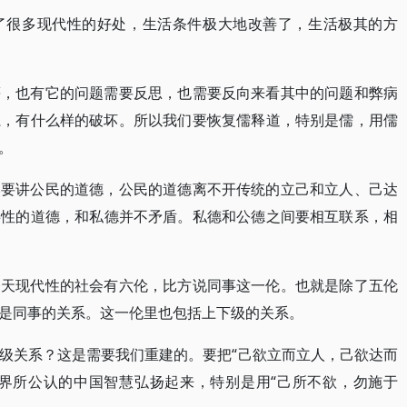
了很多现代性的好处，生活条件极大地改善了，生活极其的方
等，也有它的问题需要反思，也需要反向来看其中的问题和弊病
系，有什么样的破坏。所以我们要恢复儒释道，特别是儒，用儒
。
然要讲公民的道德，公民的道德离不开传统的立己和立人、己达
共性的道德，和私德并不矛盾。私德和公德之间要相互联系，相
今天现代性的社会有六伦，比方说同事这一伦。也就是除了五伦
是同事的关系。这一伦里也包括上下级的关系。
级关系？这是需要我们重建的。要把“己欲立而立人，己欲达而
世界所公认的中国智慧弘扬起来，特别是用“己所不欲，勿施于