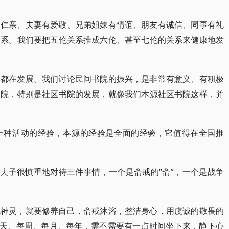
有仁亲、夫妻有爱敬、兄弟姐妹有情谊、朋友有诚信、同事有礼
关系。我们要把五伦关系推成六伦、甚至七伦的关系来健康地发
学都在发展。我们讨论民间书院的振兴，是非常有意义、有积极
书院，特别是社区书院的发展，就像我们本源社区书院这样，并
一种活动的经验，本源的经验是全面的经验，它值得在全国推
孔夫子很慎重地对待三件事情，一个是斋戒的“斋”，一个是战争
地神灵，就要修养自己，斋戒沐浴，整洁身心，用虔诚的敬畏的
每天、每周、每月、每年，需不需要有一点时间坐下来，静下心