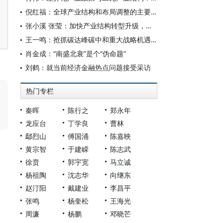
倪红福：全球产业结构和布局调整的主要特征及应对思路
张小溪 张莹：加快产业结构转型升级，积极稳妥推进碳达峰碳中和
王一鸣：抢抓碳达峰碳中和重大战略机遇，推动我国产业结构优化升级
肖金成：“南盛北衰”是个“伪命题”
刘鹤：就当前经济金融热点问题接受采访
热门专栏
秦晖
陈行之
郑永年
龙应台
丁学良
曹林
鄢烈山
傅国涌
陈嘉映
黄宗智
于建嵘
陈志武
徐贲
郭宇宽
马立诚
杨祖陶
沈志华
向继东
赵汀阳
戴建业
李昌平
张鸣
杨奎松
王海光
周濂
杨鹏
邓晓芒