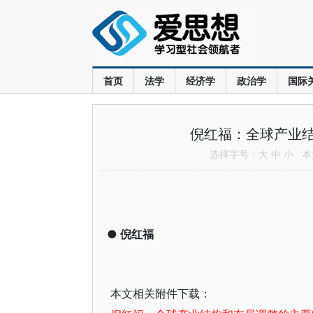
首页
法学
经济学
政治学
国际
倪红福：全球产业
选择字号：
大
中
小
本文
●
倪红福
本文相关附件下载：