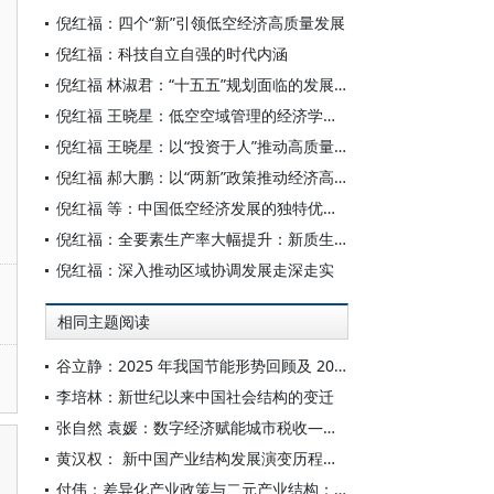
倪红福：四个“新”引领低空经济高质量发展
倪红福：科技自立自强的时代内涵
倪红福 林淑君：“十五五”规划面临的发展环境、趋势及重大问题
倪红福 王晓星：低空空域管理的经济学逻辑分析
倪红福 王晓星：以“投资于人”推动高质量发展：理论基础与实践路径
倪红福 郝大鹏：以“两新”政策推动经济高质量发展
倪红福 等：中国低空经济发展的独特优势与重大举措
倪红福：全要素生产率大幅提升：新质生产力的核心标志
倪红福：深入推动区域协调发展走深走实
相同主题阅读
谷立静：2025 年我国节能形势回顾及 2026 年展望
李培林：新世纪以来中国社会结构的变迁
张自然 袁媛：数字经济赋能城市税收——基于产业结构与就业水平的双重视角
黄汉权： 新中国产业结构发展演变历程及启示
付伟：差异化产业政策与二元产业结构：县级政府产业政策转变及其后果