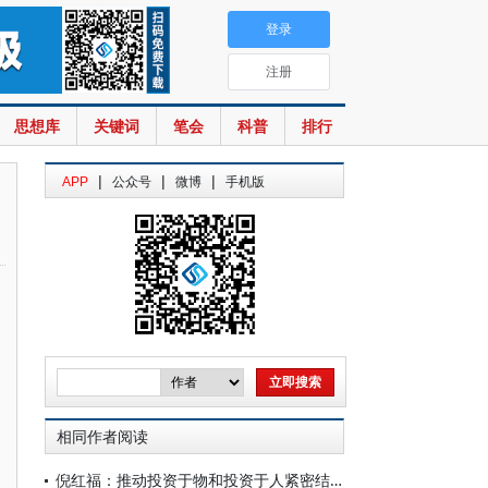
登录
注册
思想库
关键词
笔会
科普
排行
|
|
|
APP
公众号
微博
手机版
相同作者阅读
倪红福：推动投资于物和投资于人紧密结合：理论内涵与实践路径