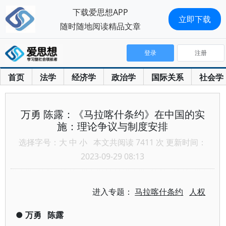
下载爱思想APP
立即下载
随时随地阅读精品文章
登录
注册
首页
法学
经济学
政治学
国际关系
社会学
万勇 陈露：《马拉喀什条约》在中国的实
施：理论争议与制度安排
选择字号：
大
中
小
本文共阅读 7411 次 更新时间：
2023-09-29 08:13
进入专题：
马拉喀什条约
人权
●
万勇
陈露