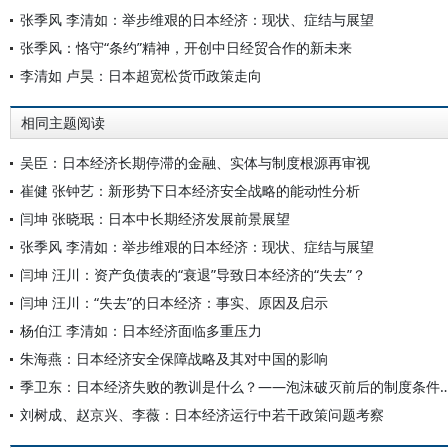
张季风 李清如：举步维艰的日本经济：现状、症结与展望
张季风：恪守“条约”精神，开创中日经贸合作的新未来
李清如 卢昊：日本超宽松货币政策走向
相同主题阅读
吴臣：日本经济长期停滞的金融、实体与制度根源再审视
崔健 张钟艺：新形势下日本经济安全战略的能动性分析
闫坤 张晓珉：日本中长期经济发展前景展望
张季风 李清如：举步维艰的日本经济：现状、症结与展望
闫坤 汪川：资产负债表的“衰退”导致日本经济的“失去”？
闫坤 汪川：“失去”的日本经济：事实、原因及启示
杨伯江 李清如：日本经济面临多重压力
朱海燕：日本经济安全保障战略及其对中国的影响
季卫东：日本经济失败的教训是什么？——泡沫破灭前
刘树成、赵京兴、李薇：日本经济运行中若干政策问题考察