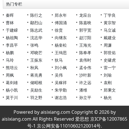
热门专栏
秦晖
陈行之
郑永年
龙应台
丁学良
曹林
鄢烈山
傅国涌
陈嘉映
黄宗智
于建嵘
陈志武
徐贲
郭宇宽
马立诚
杨祖陶
沈志华
向继东
赵汀阳
戴建业
李昌平
张鸣
杨奎松
王海光
周濂
杨鹏
邓晓芒
王缉思
陈奉孝
郭世佑
马玲
王振东
狄马
袁伟时
史啸虎
熊培云
秋风
刘小枫
孟令伟
雷一宁
周枫
蒋兆勇
吴伟
沙叶新
刘瑜
葛剑雄
储昭根
吴稼祥
许之远
袁刚
杨小凯
吴励生
朱学勤
潘维
郑秉文
莫于川
羽之野
谢志浩
孙立平
杨光
Powered by aisixiang.com Copyright © 2026 by
aisixiang.com All Rights Reserved 爱思想 京ICP备12007865
号-1 京公网安备11010602120014号.