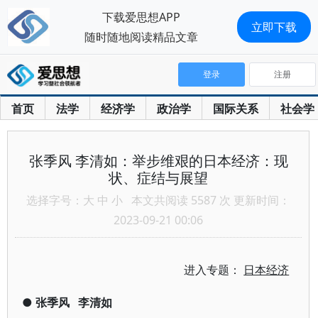
下载爱思想APP
立即下载
随时随地阅读精品文章
登录
注册
首页
法学
经济学
政治学
国际关系
社会学
张季风 李清如：举步维艰的日本经济：现
状、症结与展望
选择字号：
大
中
小
本文共阅读 5587 次 更新时间：
2023-09-21 00:06
进入专题：
日本经济
●
张季风
李清如