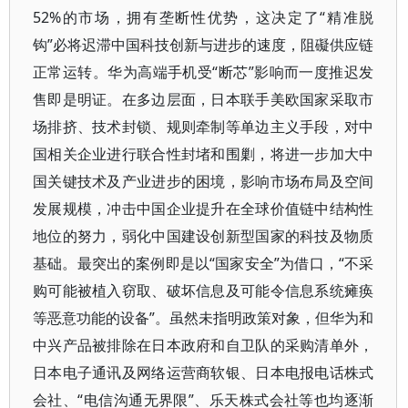
52%的市场，拥有垄断性优势，这决定了“精准脱
钩”必将迟滞中国科技创新与进步的速度，阻礙供应链
正常运转。华为高端手机受“断芯”影响而一度推迟发
售即是明证。在多边层面，日本联手美欧国家采取市
场排挤、技术封锁、规则牵制等单边主义手段，对中
国相关企业进行联合性封堵和围剿，将进一步加大中
国关键技术及产业进步的困境，影响市场布局及空间
发展规模，冲击中国企业提升在全球价值链中结构性
地位的努力，弱化中国建设创新型国家的科技及物质
基础。最突出的案例即是以“国家安全”为借口，“不采
购可能被植入窃取、破坏信息及可能令信息系统瘫痪
等恶意功能的设备”。虽然未指明政策对象，但华为和
中兴产品被排除在日本政府和自卫队的采购清单外，
日本电子通讯及网络运营商软银、日本电报电话株式
会社、“电信沟通无界限”、乐天株式会社等也均逐渐