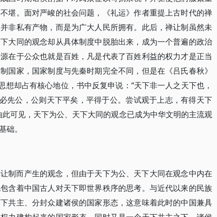
悴不堪。面对严峻的社会问题，《礼运》作者重提上古时代的禅
力并非私有产物，而是为广大人民所拥有。此后，禅让制虽然未
天下大同的观念却从具体制度中脱胎出来，成为一个普遍的政治
来源在于公众也就是百姓，凡是代表了百姓利益的权力才是正当
县制国家，国家制度与先秦时期完全不同，但是在《吕氏春秋》
的思想却占有核心地位，书中反复申说：“天下非一人之天下也，
，必先公，公则天下平矣，平得于公。尝试观于上志，有得天下
由此可见，天下为公、天下大同的观念已成为中华文明的主流观
基础。
禅让制而产生的观念，但由于天下为公、天下大同在观念中内在
地包含着中国古人对天下即世界秩序的思考。与近代以来的民族
天下共主、分封众建诸侯的国家形态，这意味着此时的中国兼具