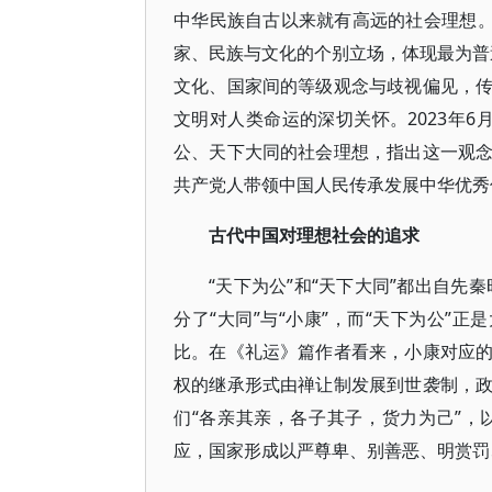
中华民族自古以来就有高远的社会理想。
家、民族与文化的个别立场，体现最为普遍
文化、国家间的等级观念与歧视偏见，
文明对人类命运的深切关怀。2023年
公、天下大同的社会理想，指出这一观
共产党人带领中国人民传承发展中华优秀
古代中国对理想社会的追求
“天下为公”和“天下大同”都出自先
分了“大同”与“小康”，而“天下为公”
比。在《礼运》篇作者看来，小康对应
权的继承形式由禅让制发展到世袭制，
们“各亲其亲，各子其子，货力为己”
应，国家形成以严尊卑、别善恶、明赏罚