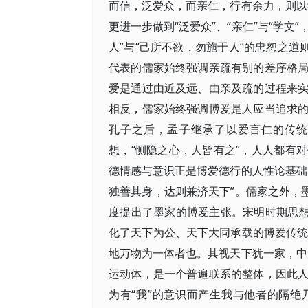
而信，泛爱众，而亲仁，行有余力，则以
更进一步做到“泛爱众”、“亲仁”与“学文
人”与“己所不欲，勿施于人”的忠恕之道
代表的儒家始终强调亲疏有别的差序格
爱是通过由近及远、由亲及疏的过程来
相反，儒家始终强调博爱是人应当追求
孔子之后，孟子继承了以爱言仁的传统
想，“恻隐之心，人皆有之”，人人都有
德情感与意识正是博爱德行的人性论基础
独善其身，达则兼济天下”。儒家之外，
度提出了墨家的博爱主张。宋明时期思想
化了天下为公、天下大同承载的博爱传统
地万物为一体者也。其视天下犹一家，中
运动体，是一个普遍联系的整体，因此
为有“我”的意识而产生我与他者的隔绝