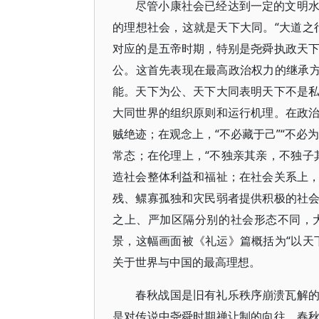
尽管小康社会已经达到一定的文明
的理想社会，这就是天下大同。“大道之
对应的是五帝时期，特别是尧舜执政天
公。这首先表现在最高政治权力的继承方
能。天下为公、天下大同表明天下不是
大同世界的组织原则和运行机理。在政
贼绝迹；在观念上，“不必藏于己”“不必
常态；在伦理上，“不独亲其亲，不独子
造社会整体利益和福祉；在社会关系上
残、鳏寡孤独和灾民弱者提供积极的社
之上、严加区隔分别的社会形态不同，
景，这幅画面被《礼运》篇概括为“以天
关于世界与中国的最高理想。
春秋战国是旧有礼乐秩序崩溃瓦解
是对传说中尧舜时期禅让制的向往。春