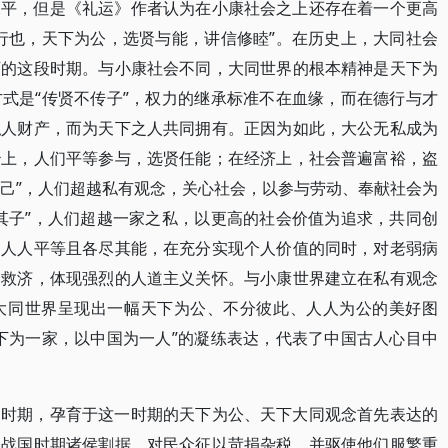
水平，但是《礼运》作者认为在小康社会之上还存在着一个更高
行也，天下为公，选贤与能，讲信修睦”。在历史上，大同社会
下的这段时期。与小康社会不同，大同世界的根本精神是天下为
式是“传贤不传子”，权力的继承标准不在血缘，而在德行与才
私人财产，而为天下之人共同拥有。正因为如此，大公无私成为
治上，人们平等参与，选贤任能；在经济上，社会普遍富裕，盗
为己”，人们超越私有观念，关心社会，以参与劳动、奉献社会为
其子”，人们超越一家之私，以更高的社会价值为追求，共同创
，人人平等且各尽其能，在充分实现个人价值的同时，对老弱病
会救济，体现强烈的人道主义关怀。与小康世界建立在私有观念
大同世界呈现出一幅天下为公、不分彼此、人人为公的美好图
下为一家，以中国为一人”的凝练表达，代表了中国古人心目中
的时期，孕育于这一时期的天下为公、天下大同观念首先表达的
秋战国时期诸侯割据，对民众征以苛捐杂税，并驱使他们服繁重