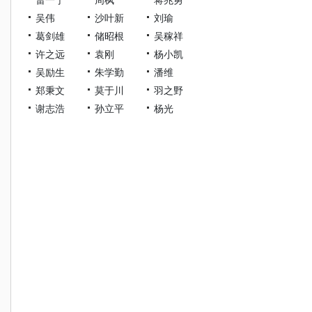
吴伟
沙叶新
刘瑜
葛剑雄
储昭根
吴稼祥
许之远
袁刚
杨小凯
吴励生
朱学勤
潘维
郑秉文
莫于川
羽之野
谢志浩
孙立平
杨光