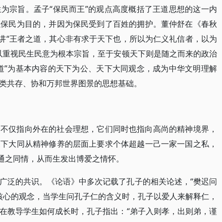
为宗旨。孟子“保民而王”的观点高度概括了王道思想的这一内
以保民为目的，并因为保民受到了百姓的拥护。董仲舒在《春秋
也讲“王者之道，其心非有求于天下也，所以为仁义礼信者，以为
以重视民生民意为根本宗旨，至于安顿天下则是随之而来的政治
道”为基本内容的天下为公、天下大同观念，成为中华文明理解
类共存、协和万邦世界图景的思想基础。
念不仅指向外在的社会理想，它们同时也指向高尚的精神境界，
天下大同从精神修养的层面上要求个体超越一己一家一国之私，
相通之同情，从而生发出博爱之情怀。
广泛的共识。《论语》中多次记载了孔子的相关论述，“樊迟问
中最核心的观念，当学生问孔子仁的含义时，孔子以爱人来解释仁，
在教导学生如何成长时，孔子指出：“弟子入则孝，出则弟，谨