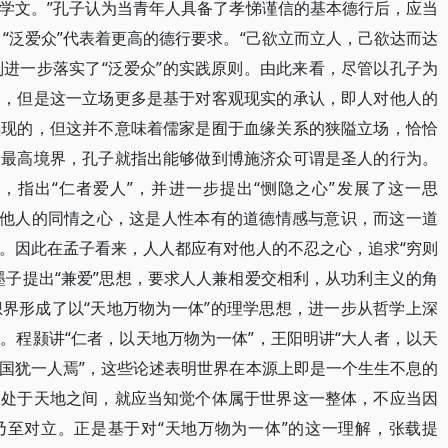
学文。”孔子认为当青年人具备了孝悌谨信的基本德行后，应当
”，“泛爱众”代表着更高的德行要求。“己欲立而立人，己欲达而达
则进一步落实了“泛爱众”的实践原则。由此来看，尽管以孔子为
局，但是这一立场更多是基于对客观现实的承认，即人对他人的
实现的，但这并不意味着儒家是囿于血缘关系的狭隘立场，恰恰
的最高境界，孔子就指出能够做到博施济众可谓是圣人的行为。
，指出“仁者爱人”，并进一步提出“恻隐之心”发展了这一思
对他人的同情之心，这是人性本有的道德情感与意识，而这一道
。因此在孟子看来，人人都应有对他人的不忍之心，追求“穷则
墨子提出“兼爱”思想，要求人人兼相爱交相利，从功利主义的角
界形成了以“天地万物为一体”的理学思想，进一步从哲学上深
。程颢讲“仁者，以天地万物为一体”，王阳明讲“大人者，以天
国犹一人焉”，这些论述表明世界在本源上即是一个生生不息的
人处于天地之间，就应当知觉个体属于世界这一整体，不应当因
乃至对立。正是基于对“天地万物为一体”的这一理解，张载提