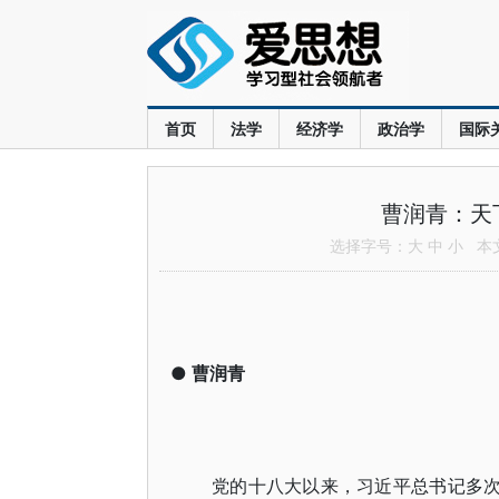
首页
法学
经济学
政治学
国际
曹润青：天
选择字号：
大
中
小
本文共
●
曹润青
党的十八大以来，习近平总书记多次引