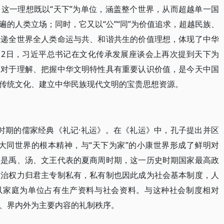
这一理想既以“天下”为单位，涵盖整个世界，从而超越单一国
的人类立场；同时，它又以“公”“同”为价值追求，超越民族、
传递全世界全人类命运与共、和谐共生的价值理想，体现了中华
6月2日，习近平总书记在文化传承发展座谈会上再次提到天下为
念对于理解、把握中华文明特性具有重要认识价值，是今天中国
传统文化、建立中华民族现代文明的宝贵思想资源。
秦时期的儒家经典《礼记·礼运》。在《礼运》中，孔子提出并区
正是大同世界的根本精神，与“天下为家”的小康世界形成了鲜明对
的是禹、汤、文王代表的夏商周时期，这一历史时期国家最高政
政治权力归君主专制私有，私有制也因此成为社会基本制度，人
，以家庭为单位占有生产资料与社会资料。与这种社会制度相对
、界内外为主要内容的礼制秩序。