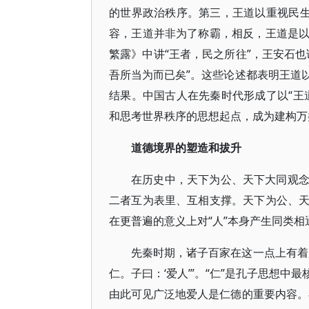
的世界政治秩序。第三，王道以重视民生
容，王道并非为了称霸，相反，王道是
繁露》中讲“王者，民之所往”，王安石
吾所当为而已矣”。这些论述都表明王道
结果。中国古人在先秦时代形成了以“王
和思考世界秩序的思想起点，成为建构万
道德境界的塑造和拔升
在历史中，天下为公、天下大同观
二者互为表里、互相支撑。天下为公、
在更普遍的意义上对“人”本身产生同类
先秦时期，诸子百家在这一点上有着
仁。子曰：‘爱人’”。“仁”是孔子思想
由此可见广泛地爱人是仁德的重要内容。