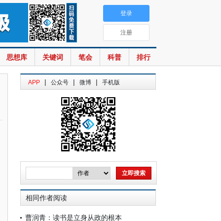
登录
注册
思想库
关键词
笔会
科普
排行
|
|
|
APP
公众号
微博
手机版
相同作者阅读
曹润青：读书是立身从政的根本