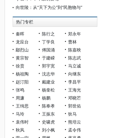
向世陵：从“天下为公”到“民胞物与”
热门专栏
秦晖
陈行之
郑永年
龙应台
丁学良
曹林
鄢烈山
傅国涌
陈嘉映
黄宗智
于建嵘
陈志武
徐贲
郭宇宽
马立诚
杨祖陶
沈志华
向继东
赵汀阳
戴建业
李昌平
张鸣
杨奎松
王海光
周濂
杨鹏
邓晓芒
王缉思
陈奉孝
郭世佑
马玲
王振东
狄马
袁伟时
史啸虎
熊培云
秋风
刘小枫
孟令伟
雷一宁
周枫
蒋兆勇