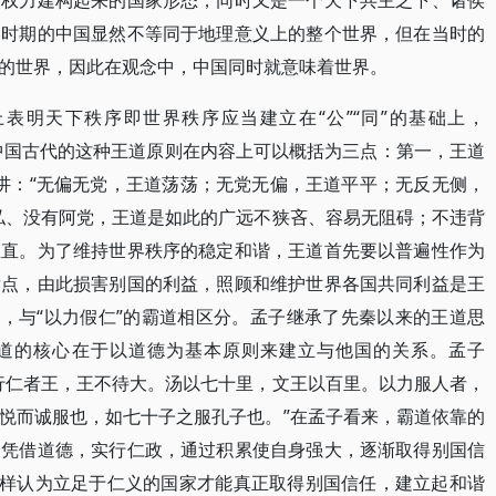
高权力建构起来的国家形态，同时又是一个天下共主之下、诸侯
秦时期的中国显然不等同于地理意义上的整个世界，但在当时的
的世界，因此在观念中，中国同时就意味着世界。
表明天下秩序即世界秩序应当建立在“公”“同”的基础上，
言，中国古代的这种王道原则在内容上可以概括为三点：第一，王道
就讲：“无偏无党，王道荡荡；无党无偏，王道平平；无反无侧，
私、没有阿党，王道是如此的广远不狭吝、容易无阻碍；不违背
正直。为了维持世界秩序的稳定和谐，王道首先要以普遍性作为
发点，由此损害别国的利益，照顾和维护世界各国共同利益是王
”，与“以力假仁”的霸道相区分。孟子继承了先秦以来的王道思
王道的核心在于以道德为基本原则来建立与他国的关系。孟子
行仁者王，王不待大。汤以七十里，文王以百里。以力服人者，
悦而诚服也，如七十子之服孔子也。”在孟子看来，霸道依靠的
则凭借道德，实行仁政，通过积累使自身强大，逐渐取得别国信
同样认为立足于仁义的国家才能真正取得别国信任，建立起和谐