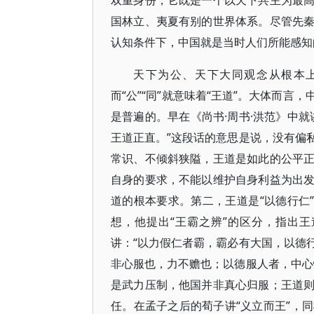
双重身份，它既是一个以天下共主为最
国林立、夷夏有别的世界体系。尽管先
认知条件下，中国就是当时人们所能感知
天下为公、天下大同观念从根本上
而“公”“同”就意味着“王道”。大体而
是普遍的。早在《尚书·周书·洪范》中
王道正直。”这段话的意思是说，没有偏
常识、不倾斜狭隘，王道是如此的公平
自身的要求，不能以维护自身利益为出
道的根本要求。第二，王道是“以德行仁
想，他提出“王霸之辨”的区分，指出
讲：“以力假仁者霸，霸必有大国，以德
非心服也，力不赡也；以德服人者，中心
是武力压制，他国并非真心归服；王道
任。在孟子之后的荀子讲“义立而王”，