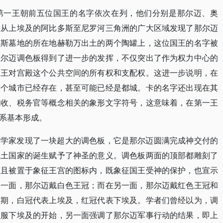
第一王朝前五位国王的名字依次在列，他们分别是那尔迈、奥
在从上埃及的阿比多斯至尼罗河三角洲的广大区域发现了那尔迈
菲斯墓地的所在地赫勒万出土的两个陶罐上，这位国王的名字被
那尔迈调色板得到了进一步的发挥，不仅突出了作为权力中心的
国王对宫殿这个公共空间的所有权和支配权。这进一步说明，在
这个城市已经存在，甚至可能已经是都城。卡的名字还出现在其
税收、税务官等概念相关的象形文字符号，这意味着，在第一王
系基本形成。
古学家发现了一块超大的调色板，它是那尔迈圆满完成神交付的
领土国家的诞生赋予了神圣的意义。调色板两面的顶部都雕刻了
而且被置于象征王宫的图标内，既象征国王受神的保护，也宣示
的一面，那尔迈戴白色王冠；而在另一面，那尔迈戴红色王冠和
时期，白冠代表上埃及，红冠代表下埃及。学者们曾经以为，调
征服下埃及的开始，另一面强调了那尔迈军事行动的结果，即上