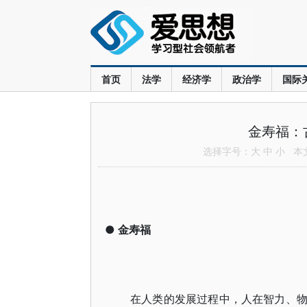
首页
法学
经济学
政治学
国际
金寿福：
选择字号：
大
中
小
本文共
●
金寿福
在人类的发展过程中，人在智力、