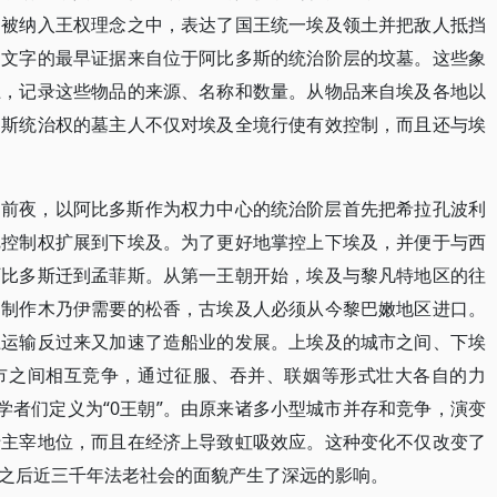
题被纳入王权理念之中，表达了国王统一埃及领土并把敌人抵挡
用文字的最早证据来自位于阿比多斯的统治阶层的坟墓。这些象
上，记录这些物品的来源、名称和数量。从物品来自埃及各地以
多斯统治权的墓主人不仅对埃及全境行使有效控制，而且还与埃
的前夜，以阿比多斯作为权力中心的统治阶层首先把希拉孔波利
把控制权扩展到下埃及。为了更好地掌控上下埃及，并便于与西
阿比多斯迁到孟菲斯。从第一王朝开始，埃及与黎凡特地区的往
和制作木乃伊需要的松香，古埃及人必须从今黎巴嫩地区进口。
上运输反过来又加速了造船业的发展。上埃及的城市之间、下埃
市之间相互竞争，通过征服、吞并、联姻等形式壮大各自的力
间被学者们定义为“0王朝”。由原来诸多小型城市并存和竞争，演变
于主宰地位，而且在经济上导致虹吸效应。这种变化不仅改变了
之后近三千年法老社会的面貌产生了深远的影响。