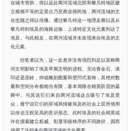
在城市资助，得以远赴两河流域北部和黎凡特地区建
立规模不等的定居点乃至商业殖民地，两河流域的文
化也随之得以传播。通过黎凡特这一地理走廊以及从
黎凡特到埃及的海路运输，上述特定文化元素到达了
埃及。与此相反，在两河流域并未发现来自埃及的文
化元素。
但笔者以为，这一反差并没有强烈到足以宣称两
河文明影响了埃及早期文明的进程。无论青金石、滚
印还是泥砖，抑或雕刻图案和壁凹式装饰，其绝对数
量和空间分布都相当有限，基本局限在精英阶层的墓
葬中。与其说它们来自两河流域这点吸引了埃及受
众，毋宁说它们的异域风情被埃及的社会上层所借用
以传达王权至高的意识形态。此时埃及的社会精英或
许在摸索建立权威、彰显等级秩序的不同路径，因而
借用了这些来自两河流域的文化要素。