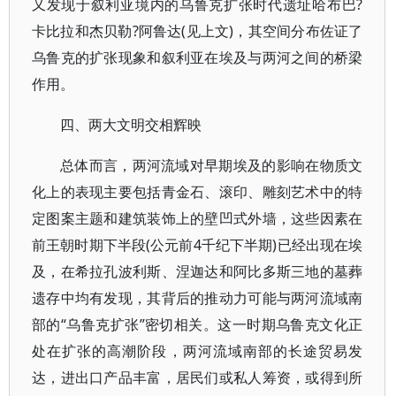
又发现于叙利亚境内的乌鲁克扩张时代遗址哈布巴?
卡比拉和杰贝勒?阿鲁达(见上文)，其空间分布佐证了
乌鲁克的扩张现象和叙利亚在埃及与两河之间的桥梁
作用。
四、两大文明交相辉映
总体而言，两河流域对早期埃及的影响在物质文
化上的表现主要包括青金石、滚印、雕刻艺术中的特
定图案主题和建筑装饰上的壁凹式外墙，这些因素在
前王朝时期下半段(公元前4千纪下半期)已经出现在埃
及，在希拉孔波利斯、涅迦达和阿比多斯三地的墓葬
遗存中均有发现，其背后的推动力可能与两河流域南
部的“乌鲁克扩张”密切相关。这一时期乌鲁克文化正
处在扩张的高潮阶段，两河流域南部的长途贸易发
达，进出口产品丰富，居民们或私人筹资，或得到所