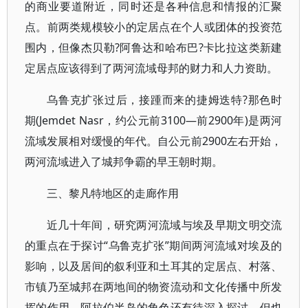
的商业要道附近，同时还是各种信息和情报的汇聚
点。前两类规模较小的定居点在个人或团体的投资范
围内，但像杰贝勒?阿鲁达和哈布巴?卡比拉这类新建
定居点应该得到了两河流域母邦的财力和人力资助。
乌鲁克扩张过后，接踵而来的捷姆迭特?那色时
期(Jemdet Nasr，约公元前3100—前2900年)是两河
流域发展相对缓慢的年代。自公元前2900左右开始，
两河流域进入了城邦争霸的早王朝时期。
三、黎凡特地区的走廊作用
近几十年间，研究两河流域与埃及早期文明交流
的重点在于探讨“乌鲁克扩张”期间两河流域对埃及的
影响，以及居间的叙利亚和土耳其的定居点、村落、
市镇乃至城邦在两地间的物资流动和文化传播中所发
挥的作用。阿拉伯半岛的角色还有待深入探讨，但也