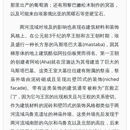
那里出产的葡萄酒；还有用黎巴嫩松木制作的冥器，
以及可能来自埃塞俄比亚的黑曜石等坚硬宝石。
两河流域对埃及的影响也表现在建筑材料和装饰
风格上。在公元前3千纪的早王朝和古王朝时期，埃
及盛行一种长方形的马斯塔巴大墓(mastaba)，因其
梯形体的地上建筑酷似阿拉伯板凳而得名。第一王朝
的创建者阿哈(Aha)就在涅迦达为其母建造了巨大的
马斯塔巴墓。这类王室大墓往往建有附属的祭庙，祭
庙外墙由泥砖砌成且呈现出壁凹式的装饰(niched
facade)。带有这类装饰的建筑通常被称为“宫殿正
门”，因为它与王宫的出现相关且与王权的关系密切。
作为建筑材料的泥砖和壁凹式的装饰风格都类似于两
河流域乌鲁克遗址的神庙外墙。这类外墙先后发现于
两河流域南部的乌尔和乌鲁克以及北部的高拉，后来