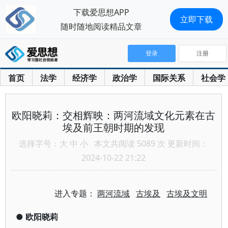
下载爱思想APP
立即下载
随时随地阅读精品文章
登录
注册
首页
法学
经济学
政治学
国际关系
社会学
欧阳晓莉：交相辉映：两河流域文化元素在古
埃及前王朝时期的发现
选择字号：
大
中
小
本文共阅读 5089 次 更新时间：
2024-10-22 21:22
进入专题：
两河流域
古埃及
古埃及文明
●
欧阳晓莉