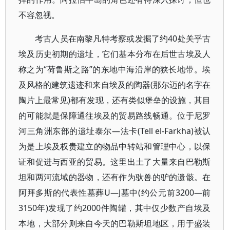
不容忽视。
考古人员在南黎凡特考察或发掘了约40处关乎古
埃及历史初期的遗址，它们基本分布在后世古埃及人
称之为“荷鲁斯之路”的东地中海沿岸的狭长地带。埃
及风格的建筑遗迹和来自埃及的陶器(那尔迈的名字在
陶片上最常见)都有发现，还有类似堡垒的设施，其目
的可能就是保障通往埃及的贸易路线畅通。位于尼罗
河三角洲东部的遗址泰尔—法卡(Tell el-Farkha)被认
为是上埃及权贵建立的物品中转站和管理中心，以保
证和促进与西亚的贸易。这里出土了大量来自巴勒斯
坦和两河流域的器物，还有作为驮兽的驴的遗骸。在
阿拜多斯的代表性墓葬U—J墓中(约公元前3200—前
3150年)发现了约2000件陶罐，其中仅少数产自埃及
本地，大部分则来自今天的巴勒斯坦地区，用于盛装