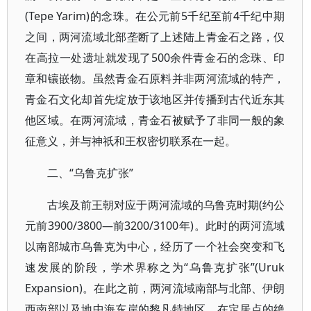
(Tepe Yarim)的念珠。在公元前5千纪至前4千纪中期
之间，两河流域北部垄断了上述陆上青金石之路，仅
在高拉一处遗址就发现了500余件青金石的念珠、印
章和镶嵌物。虽然青金石原料并非两河流域的特产，
青金石文化却首先绽放于该地区并传播到古代近东其
他区域。在两河流域，青金石被赋予了非同一般的象
征意义，并与神祇和王权密切联系在一起。
二、“乌鲁克扩张”
古埃及前王朝对应于两河流域的乌鲁克时期(约公
元前3900/3800—前3200/3100年)。此时的两河流域
以南部城市乌鲁克为中心，经历了一个社会突变和飞
速发展的阶段，学术界称之为“乌鲁克扩张”(Uruk
Expansion)。在此之前，两河流域南部与北部、伊朗
西南部以及地中海东岸的黎凡特地区，在定居点的绝