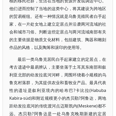
模的移民社群，生活在当地的资源开发或调运中心。
他们进而控制了当地的这类中心，将其建设为跨地区
的贸易枢纽。还有一种情况就是乌鲁克殖民者白手起
家，在一片处女地上建立定居点并沿袭两河流域的社
会和城市习俗。判断这些定居点与两河流域南部有关
的主要依据是物质文化材料，包括建筑、陶器和雕刻
作品的风格，以及陶筹和滚印的使用等。
最后一类乌鲁克居民白手起家建立的定居点，在
考古遗迹中最易辨认，主要坐落于土耳其东南部和叙
利亚北部的幼发拉底河河畔，周围环绕着小规模的乌
鲁克村落群，为其提供农业和畜牧业产品。最具代表
性的遗址是叙利亚境内的哈布巴?卡比拉(Habuba
Kabira-süd)和附近规模更小的杰贝勒?阿鲁达，两地
距幼发拉底河的传统渡河点迈斯凯内(Meskene)都不
远。杰贝勒?阿鲁达是一处乌鲁克晚期新建的定居