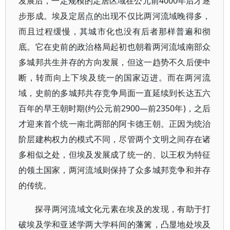
发展后，一定规模的定居区域在公元前4000年后才逐
步形成。埃及定居点的出现不仅比两河流域晚得多，
而且过程缓慢，其城市化也没有后者那样普遍和彻
底。它在史前的政治格局起初也朝着两河流域南部众
多城邦共生并存的方向发展，但这一趋势不久后便中
断，转而向上下埃及统一的国家迈进。而在两河流
域，史前的多城邦共存竞争局面一直延续到长达五六
百年的早王朝时期(约公元前2900—前2350年)，之后
才迎来首个统一南北两部的阿卡德王朝。正因为统治
阶层建构权力的模式不同，尽管两个文明之间存在诸
多相似之处，但埃及发展成了统一的、以王权为特征
的领土国家，两河流域则保持了众多城邦竞争和并存
的传统。
探寻两河流域文化元素在埃及的发现，有助于打
破埃及学和亚述学两大学科间的藩篱，凸显地处埃及