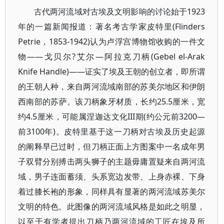
古代两河流域对古埃及文明影响的讨论始于1923
年的一篇新闻报道：著名考古学家皮特里(Flinders
Petrie，1853-1942)认为卢浮宫博物馆收购的一件文
物——戈贝尔?艾尔—阿拉克刀柄(Gebel el-Arak
Knife Handle)——证实了埃及王朝的创立者，即所谓
的王朝人种，来自两河流域南部的苏美尔地区和伊朗
西南部的苏萨。该刀柄象牙材质，长约25.5厘米，宽
约4.5厘米，可能属涅迦达文化III期(约公元前3200—
前3100年)。皮特里基于这一刀柄对古埃及历史起源
的阐释早已过时，但刀柄正面上方图案中一名成年男
子双臂分别搏击两头狮子的主题毋庸置疑来自两河流
域，男子连面蓄须、头系宽边发带、上身赤裸、下身
着过膝长袍的形象，同样具有显著的两河流域苏美尔
文明的特色。此图像的两河流域风格是如此之明显，
以至于有学者提出刀柄乃两河流域的工匠在埃及所