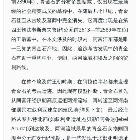
前2890年)，青金石的分布范围缩减，仅出现在最顶
级的社会精英成员的墓葬中。在随后几个世纪，青金
石甚至从古埃及墓葬中完全消失。它再度出现是在第
四王朝法老斯奈夫鲁(约公元前2613—前2589年在位)
的王后墓中。在本文涉及的时段内，阿富汗东部是唯
一已知的青金石产地。因此，追踪考古发现中的青金
石有助于重构中亚、伊朗、两河流域和埃及之间的贸
易路线。
在整个埃及前王朝时期，在阿拉伯半岛都未发现
青金石的考古遗迹。因此现有模型推断，青金石首先
从阿富汗经伊朗高原运抵两河流域，再转运至两河南
部居民在叙利亚建立的殖民地(详见下文)，最后经海
路从黎凡特北部(如叙利亚遗址杰贝勒?阿鲁达(Jebel
Aruda))到达埃及。两河流域最早的青金石实物则回
溯至公元前6千纪晚期，是一些发现于北部亚明遗址