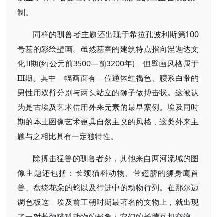
制。
同样的驯兽者主题还出现于希拉孔波利斯第100
号墓的彩绘壁画。虽然墓室的建筑特点指向涅迦达文
化II期(约公元前3500—前3200年)，但壁画风格属于
III期。其中一幅画面有一位通体红褐色、腰系白带的
男性用双臂分别与两头站立的狮子做搏击状。这被认
为是古埃及艺术借用外来元素的最早案例。埃及同时
期的本土图像艺术更具自然主义的风格，这类外来主
题与之相比具有一定独特性。
除搏击猛兽的驯兽者外，其他来自两河流域的图
像主题还包括：长颈猫科动物、带翅膀的狮身鹰首
兽、盘绕花朵的蛇以及行进中的动物行列。在那尔迈
调色板这一埃及前王朝时期最著名的文物上，就出现
了一对长颈猫科动物的形象：它们的长脖互相交缠，