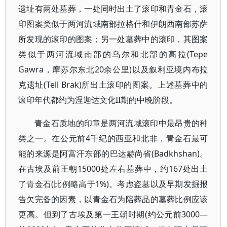
遗址有两处墓葬，一处同时出土了滚印和青金石，滚
印图案类似于两河流域南部拉格什和伊朗西南部苏萨
所发现的滚印的图案；另一处墓葬中的滚印，其图案
类似于两河流域南部的乌尔和北部的高拉(Tepe
Gawra，摩苏尔东北20余公里)以及叙利亚境内布拉
克遗址(Tell Brak)所出土滚印的图案。上述墓葬中的
滚印年代都约为涅迦达文化II期的中晚阶段。
青金石质地的印章是两河流域滚印中最昂贵的种
类之一。在公元前4千纪的西亚和北非，青金石最可
能的来源是阿富汗东部的巴达赫尚省(Badkhshan)。
在古埃及前王朝15000处左右墓葬中，约167处出土
了青金石(比例略高于1%)。考虑盗墓以及早期发掘报
告欠完备的因素，以青金石为陪葬品的墓葬比例应该
更高。但到了古埃及第一王朝时期(约公元前3000—