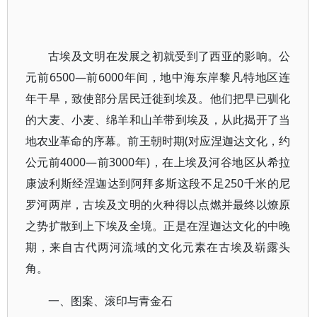
古埃及文明在发展之初就受到了西亚的影响。公
元前6500—前6000年间，地中海东岸黎凡特地区连
年干旱，致使部分居民迁徙到埃及。他们把早已驯化
的大麦、小麦、绵羊和山羊带到埃及，从此揭开了当
地农业革命的序幕。前王朝时期(对应涅迦达文化，约
公元前4000—前3000年)，在上埃及河谷地区从希拉
康波利斯经涅迦达到阿拜多斯这段不足250千米的尼
罗河两岸，古埃及文明的火种得以点燃并最终以燎原
之势扩散到上下埃及全境。正是在涅迦达文化的中晚
期，来自古代两河流域的文化元素在古埃及崭露头
角。
一、图案、滚印与青金石