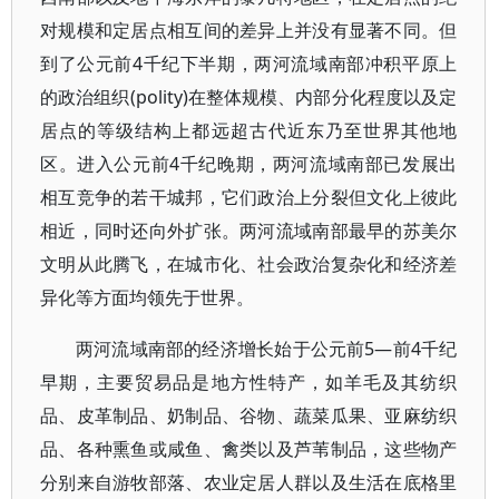
对规模和定居点相互间的差异上并没有显著不同。但
到了公元前4千纪下半期，两河流域南部冲积平原上
的政治组织(polity)在整体规模、内部分化程度以及定
居点的等级结构上都远超古代近东乃至世界其他地
区。进入公元前4千纪晚期，两河流域南部已发展出
相互竞争的若干城邦，它们政治上分裂但文化上彼此
相近，同时还向外扩张。两河流域南部最早的苏美尔
文明从此腾飞，在城市化、社会政治复杂化和经济差
异化等方面均领先于世界。
两河流域南部的经济增长始于公元前5—前4千纪
早期，主要贸易品是地方性特产，如羊毛及其纺织
品、皮革制品、奶制品、谷物、蔬菜瓜果、亚麻纺织
品、各种熏鱼或咸鱼、禽类以及芦苇制品，这些物产
分别来自游牧部落、农业定居人群以及生活在底格里