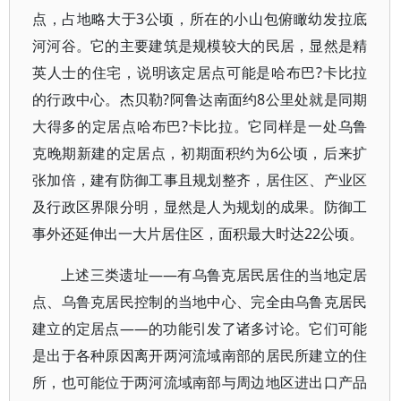
点，占地略大于3公顷，所在的小山包俯瞰幼发拉底
河河谷。它的主要建筑是规模较大的民居，显然是精
英人士的住宅，说明该定居点可能是哈布巴?卡比拉
的行政中心。杰贝勒?阿鲁达南面约8公里处就是同期
大得多的定居点哈布巴?卡比拉。它同样是一处乌鲁
克晚期新建的定居点，初期面积约为6公顷，后来扩
张加倍，建有防御工事且规划整齐，居住区、产业区
及行政区界限分明，显然是人为规划的成果。防御工
事外还延伸出一大片居住区，面积最大时达22公顷。
上述三类遗址——有乌鲁克居民居住的当地定居
点、乌鲁克居民控制的当地中心、完全由乌鲁克居民
建立的定居点——的功能引发了诸多讨论。它们可能
是出于各种原因离开两河流域南部的居民所建立的住
所，也可能位于两河流域南部与周边地区进出口产品