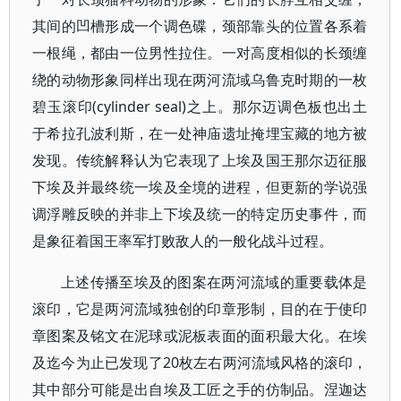
其间的凹槽形成一个调色碟，颈部靠头的位置各系着
一根绳，都由一位男性拉住。一对高度相似的长颈缠
绕的动物形象同样出现在两河流域乌鲁克时期的一枚
碧玉滚印(cylinder seal)之上。那尔迈调色板也出土
于希拉孔波利斯，在一处神庙遗址掩埋宝藏的地方被
发现。传统解释认为它表现了上埃及国王那尔迈征服
下埃及并最终统一埃及全境的进程，但更新的学说强
调浮雕反映的并非上下埃及统一的特定历史事件，而
是象征着国王率军打败敌人的一般化战斗过程。
上述传播至埃及的图案在两河流域的重要载体是
滚印，它是两河流域独创的印章形制，目的在于使印
章图案及铭文在泥球或泥板表面的面积最大化。在埃
及迄今为止已发现了20枚左右两河流域风格的滚印，
其中部分可能是出自埃及工匠之手的仿制品。涅迦达