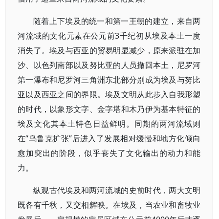
随着上下埃及的统一和第一王朝的建立，来自两
河流域的文化元素在公元前3千纪初从埃及本土一度
消失了。埃及与西亚的贸易明显减少，原来派驻在加
沙、以色列南部以及努比亚的人员撤回本土，尼罗河
第一瀑布和尼罗河三角洲东北部分别成为埃及与努比
亚以及西亚之间的界限。埃及文明从此步入自我形塑
的时代，以象形文字、金字塔和木乃伊为基本特征的
埃及文化其本土特色日益鲜明。同期的两河流域则
在“乌鲁克扩张”后进入了发展相对缓慢和地方化倾向
愈加突出的阶段，似乎丧失了文化输出的动力和能
力。
纵观古代埃及和两河流域的史前时代，两大文明
既各有千秋，又交相辉映。在埃及，当农业和畜牧业