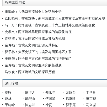
相同主题阅读
李海峰：古代两河流域创世神话与史诗
欧阳晓莉：交相辉映：两河流域文化元素在古埃及前王朝时期的发现
马一舟：向海图强：古埃及第二十六王朝对外交往政策的变化
史孝文：两河流域早期国家形成的阶段及特征
袁指挥：古埃及国家的形成及其动力机制
金寿福：古埃及文明的起源及其特征
郭子林：大历史观下的古埃及与周围地区关系
王献华：阿卡德与古代两河流域的“文明理由”
金寿福：古埃及文明起源研究的新进展
马欢欢：两河流域的文明探源历程
热门专栏
秦晖
陈行之
郑永年
龙应台
丁学良
曹林
鄢烈山
傅国涌
陈嘉映
黄宗智
于建嵘
陈志武
徐贲
郭宇宽
马立诚