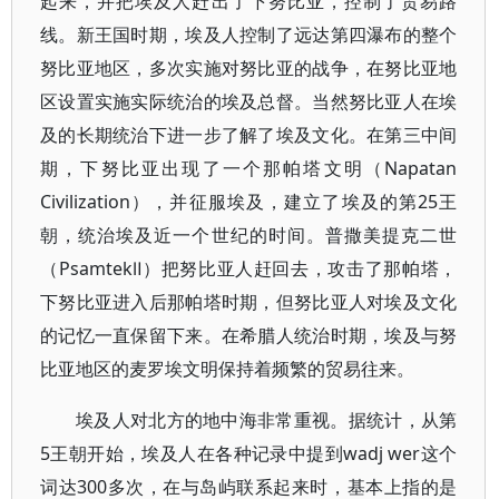
起来，并把埃及人赶出了下努比亚，控制了贸易路
线。新王国时期，埃及人控制了远达第四瀑布的整个
努比亚地区，多次实施对努比亚的战争，在努比亚地
区设置实施实际统治的埃及总督。当然努比亚人在埃
及的长期统治下进一步了解了埃及文化。在第三中间
期，下努比亚出现了一个那帕塔文明（Napatan
Civilization），并征服埃及，建立了埃及的第25王
朝，统治埃及近一个世纪的时间。普撒美提克二世
（PsamtekⅡ）把努比亚人赶回去，攻击了那帕塔，
下努比亚进入后那帕塔时期，但努比亚人对埃及文化
的记忆一直保留下来。在希腊人统治时期，埃及与努
比亚地区的麦罗埃文明保持着频繁的贸易往来。
埃及人对北方的地中海非常重视。据统计，从第
5王朝开始，埃及人在各种记录中提到wadj wer这个
词达300多次，在与岛屿联系起来时，基本上指的是