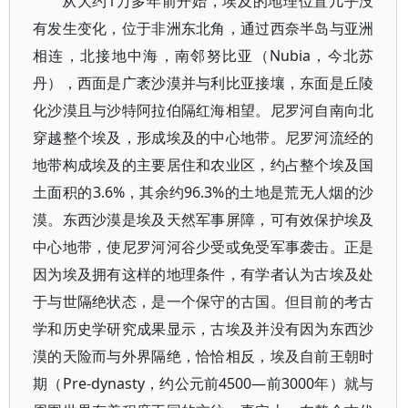
从大约1万多年前开始，埃及的地理位置几乎没
有发生变化，位于非洲东北角，通过西奈半岛与亚洲
相连，北接地中海，南邻努比亚（Nubia，今北苏
丹），西面是广袤沙漠并与利比亚接壤，东面是丘陵
化沙漠且与沙特阿拉伯隔红海相望。尼罗河自南向北
穿越整个埃及，形成埃及的中心地带。尼罗河流经的
地带构成埃及的主要居住和农业区，约占整个埃及国
土面积的3.6%，其余约96.3%的土地是荒无人烟的沙
漠。东西沙漠是埃及天然军事屏障，可有效保护埃及
中心地带，使尼罗河河谷少受或免受军事袭击。正是
因为埃及拥有这样的地理条件，有学者认为古埃及处
于与世隔绝状态，是一个保守的古国。但目前的考古
学和历史学研究成果显示，古埃及并没有因为东西沙
漠的天险而与外界隔绝，恰恰相反，埃及自前王朝时
期（Pre-dynasty，约公元前4500—前3000年）就与