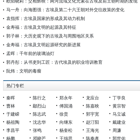
欧阳晓莉：交相辉映：两河流域文化元素在古埃及前王朝时期的发现
马一舟：向海图强：古埃及第二十六王朝对外交往政策的变化
袁指挥：古埃及国家的形成及其动力机制
金寿福：古埃及文明的起源及其特征
郭子林：大历史观下的古埃及与周围地区关系
金寿福：古埃及文明起源研究的新进展
孟晖：千年前的玻璃油灯
郭丹彤：从书吏到工匠：古代埃及的职业培训教育
阮炜：文明的毒瘤
热门专栏
秦晖
陈行之
郑永年
龙应台
丁学良
曹林
鄢烈山
傅国涌
陈嘉映
黄宗智
于建嵘
陈志武
徐贲
郭宇宽
马立诚
杨祖陶
沈志华
向继东
赵汀阳
戴建业
李昌平
张鸣
杨奎松
王海光
周濂
杨鹏
邓晓芒
王缉思
陈奉孝
郭世佑