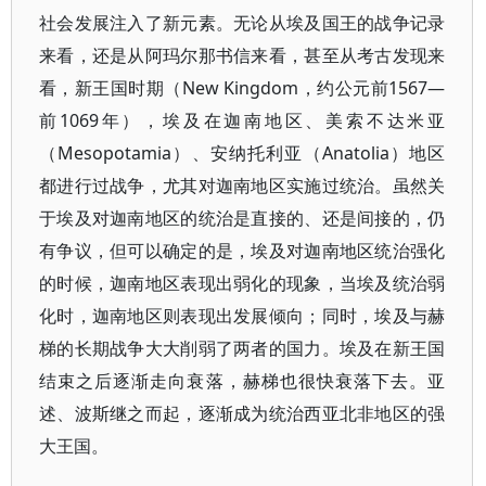
社会发展注入了新元素。无论从埃及国王的战争记录
来看，还是从阿玛尔那书信来看，甚至从考古发现来
看，新王国时期（New Kingdom，约公元前1567—
前1069年），埃及在迦南地区、美索不达米亚
（Mesopotamia）、安纳托利亚（Anatolia）地区
都进行过战争，尤其对迦南地区实施过统治。虽然关
于埃及对迦南地区的统治是直接的、还是间接的，仍
有争议，但可以确定的是，埃及对迦南地区统治强化
的时候，迦南地区表现出弱化的现象，当埃及统治弱
化时，迦南地区则表现出发展倾向；同时，埃及与赫
梯的长期战争大大削弱了两者的国力。埃及在新王国
结束之后逐渐走向衰落，赫梯也很快衰落下去。亚
述、波斯继之而起，逐渐成为统治西亚北非地区的强
大王国。