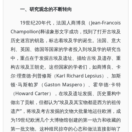
一、研究观念的不断转向
19世纪20年代，法国人商博良（Jean-Francois
Champollion)释读象形文字成功，找到了打开古埃及
历史迷宫的钥匙，标志着埃及学的诞生。法国、意大
利、英国、德国等国家的学者投入到埃及学的研究当
中，重点在于发掘古埃及遗址、描绘古埃 及遗存、重
构古埃及王朝史。这些国家的学者们，如商博良、卡
尔·理查德·列普修斯（Karl Richard Lepsius）、加斯
顿·马斯帕罗（Gaston Maspero）、霍华德·卡特
（Howard Carter），在埃及遗址发掘、历史重构中
做出了贡献，但都认为“埃及及其宝物都是西方的祖传
遗产”，将埃及考古发掘的文物大批量地运往欧洲，成
为19世纪欧洲几个大博物馆创建的第一动力和收藏的
第一批文物。这种殖民掠夺的心态和做法直接影响了