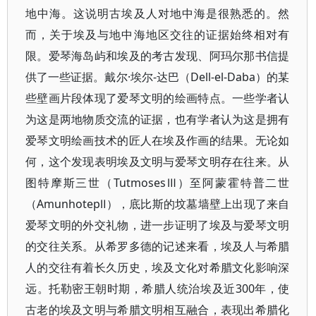
地中海。这说明古埃及人对地中海是很熟悉的。然
而，关于埃及与地中海地区交往的证据始终相对有
限。爱琴海岛屿和埃及的考古发现、阿玛尔那书信提
供了一些证据。戴尔·埃尔-达巴（Dell-el-Daba）的某
些壁画片段体现了爱琴文明的绘画特点。一些学者认
为这是两地物质交流的证据，也有学者认为这是拥有
爱琴文明绘画技术的匠人在埃及作画的结果。无论如
何，这个发现表明埃及文明与爱琴文明存在往来。从
图特摩斯三世（TutmosesⅢ）至阿蒙霍特普二世
（AmunhotepⅡ），底比斯的坟墓墙壁上出现了来自
爱琴文明的外交礼物，进一步证明了埃及与爱琴文明
的交往关系。从希罗多德的记述来看，埃及人与希腊
人的交往有着长久历史，埃及文化对希腊文化影响深
远。托勒密王朝时期，希腊人统治埃及近300年，使
古老的埃及文明与希腊文明相互融合，表现出希腊化