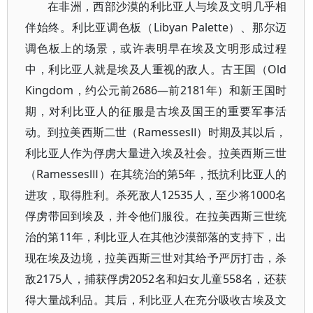
在非洲，西部沙漠的利比亚人与埃及文明几乎相
伴始终。利比亚调色板（Libyan Palette）、那尔迈
调色板上的场景，或许表明早在埃及文明形成过程
中，利比亚人就是埃及人重视的敌人。古王国（Old
Kingdom，约公元前2686—前2181年）和新王国时
期，对利比亚人的征服是古埃及国王的重要军事活
动。到拉美西斯二世（RamessesⅡ）时期及其以后，
利比亚人作为俘虏大量进入埃及社会。拉美西斯三世
（RamessesⅢ）在其统治的第5年，抵抗利比亚人的
进攻，取得胜利。杀死敌人12535人，至少将1000名
俘虏带回到埃及，并令他们服役。在拉美西斯三世统
治的第11年，利比亚人在其他沙漠部落的支持下，出
现在埃及边境，拉美西斯三世对其给予严厉打击，杀
敌2175人，捕获俘虏2052名和妇女儿童558名，还获
得大量战利品。其后，利比亚人在充分吸收古埃及文