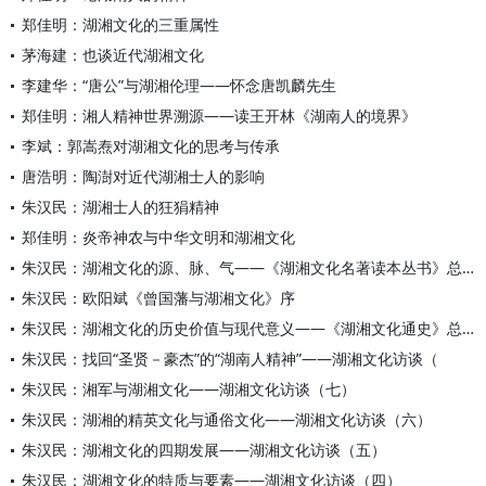
郑佳明：湖湘文化的三重属性
茅海建：也谈近代湖湘文化
李建华：“唐公”与湖湘伦理——怀念唐凯麟先生
郑佳明：湘人精神世界溯源——读王开林《湖南人的境界》
李斌：郭嵩焘对湖湘文化的思考与传承
唐浩明：陶澍对近代湖湘士人的影响
朱汉民：湖湘士人的狂狷精神
郑佳明：炎帝神农与中华文明和湖湘文化
朱汉民：湖湘文化的源、脉、气——《湖湘文化名著读本丛书》总序
朱汉民：欧阳斌《曾国藩与湖湘文化》序
朱汉民：湖湘文化的历史价值与现代意义——《湖湘文化通史》总结
朱汉民：找回“圣贤－豪杰”的“湖南人精神”——湖湘文化访谈（
朱汉民：湘军与湖湘文化——湖湘文化访谈（七）
朱汉民：湖湘的精英文化与通俗文化——湖湘文化访谈（六）
朱汉民：湖湘文化的四期发展——湖湘文化访谈（五）
朱汉民：湖湘文化的特质与要素——湖湘文化访谈（四）