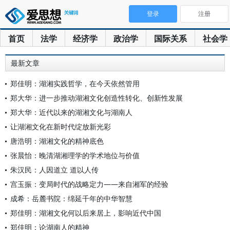
登录
注册
首页
法学
经济学
政治学
国际关系
社会学
最新文章
郑佳明：湖湘实践哲学，在今天依然管用
郑大华：进一步推动湖湘文化创造性转化、创新性发展
郑大华：近代以来的湖湘文化与湖南人
让湖湘文化在新时代绽放新光彩
唐浩明：湖湘文化的精神底色
张晨怡：晚清湖湘理学的学术地位与价值
朱汉民：人因道立 道以人传
宫玉振：变局时代的战略定力——来自湘军的经验
成希：岳麓书院：绵延千年的中华智慧
郑佳明：湖湘文化何以后来居上，影响近代中国
郑佳明：论湖南人的精神