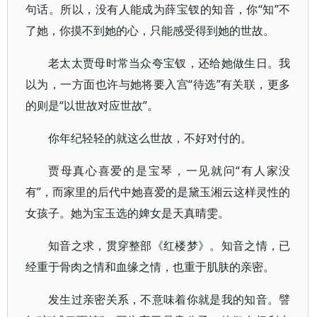
句话。所以，没有人能成为薛宝钗的知音，你“知”不
了她，你摸不到她的心，只能感受得到她的世故。
老太太贾母时常当众夸宝钗，还给她做生日。我
以为，一方面也许与她将要入宫“待选”有关联，更多
的则是“以世故对应世故”。
你年纪轻轻的就这么世故，不好对付的。
贾母真心喜爱的是宝琴，一见就问“有人家没
有”，而家里的后代中她喜爱的是黛玉湘云这样灵性的
女孩子。她为宝玉选的婢女是天真晴雯。
知音之求，贯穿整部《红楼梦》。知音之情，已
经重于骨肉之情和血缘之情，也重于肌肤的亲密。
发生过亲密关系，不意味着你就是我的知音。譬