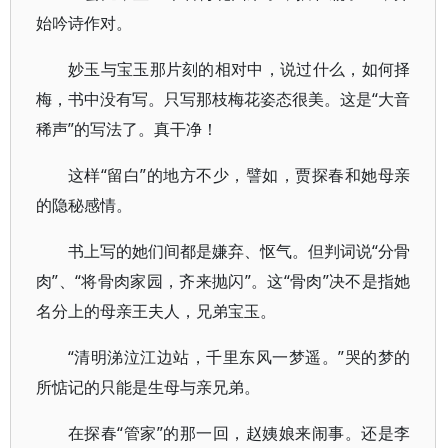
始吟诗作对。
妙玉与宝玉那片刻的相对中，说过什么，如何择
梅，书中没有写。只写那枝梅花姿态很美。这是“大音
稀声”的写法了。真干净！
这样“留白”的地方不少，譬如，贾探春和她母亲
的隐秘感情。
书上写的她们间都是嫌弃、怄气。但判词说“分骨
肉”、“将骨肉家园，齐来抛闪”。这“骨肉”决不是指她
名分上的母亲王夫人，兄弟宝玉。
“清明涕泣江边站，千里东风一梦遥。”哭的梦的
所惦记的只能是生母与亲兄弟。
在探春“管家”的那一回，赵姨娘来闹事。还是李