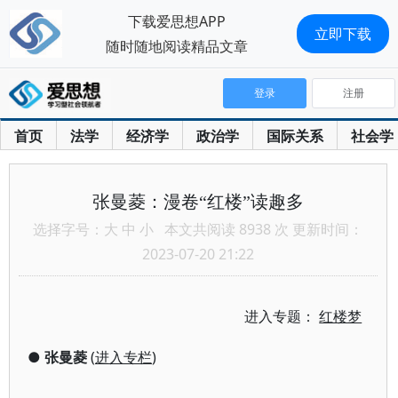
下载爱思想APP
立即下载
随时随地阅读精品文章
登录
注册
首页
法学
经济学
政治学
国际关系
社会学
张曼菱：漫卷“红楼”读趣多
选择字号：
大
中
小
本文共阅读 8938 次 更新时间：
2023-07-20 21:22
进入专题：
红楼梦
●
张曼菱
(
进入专栏
)