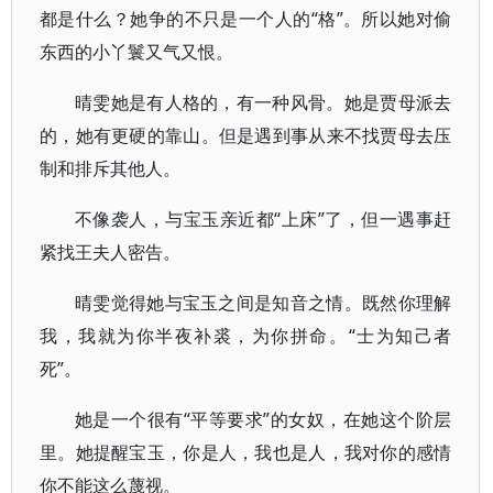
都是什么？她争的不只是一个人的“格”。所以她对偷
东西的小丫鬟又气又恨。
晴雯她是有人格的，有一种风骨。她是贾母派去
的，她有更硬的靠山。但是遇到事从来不找贾母去压
制和排斥其他人。
不像袭人，与宝玉亲近都“上床”了，但一遇事赶
紧找王夫人密告。
晴雯觉得她与宝玉之间是知音之情。既然你理解
我，我就为你半夜补裘，为你拼命。“士为知己者
死”。
她是一个很有“平等要求”的女奴，在她这个阶层
里。她提醒宝玉，你是人，我也是人，我对你的感情
你不能这么蔑视。