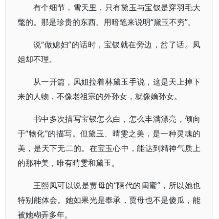
有个细节，雪天里，只有黛玉与宝钗是穿羽毛大
氅的。那是珍贵的东西。用暗笔来说明“黛玉不穷”。
说“做媳妇”的话时，宝钗就在旁边，岔了话。凤
姐却不理。
从一开篇，凤姐拉着林黛玉手说，这是天上掉下
来的人物，不像老祖宗的外孙女，就像嫡孙女。
书中多次描写宝钗怎么白，怎么丰满漂亮，倾向
于“物化”的描写。但黛玉、晴雯之美，是一种灵魂的
美，是天下无二的。在宝玉心中，能达到精神气质上
的那种美，唯有晴雯和黛玉。
王熙凤可以说是贾母的“隔代的闺蜜”，所以她也
特别能体会。她如果光是奉承，贾母也不是傻瓜，能
被她糊弄多年。