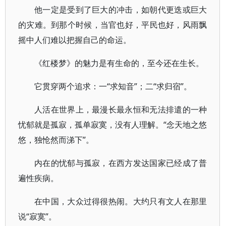
他一定是受到了巨大的冲击，如朝代更迭或巨大
的灾难。到那个时候，当官也好，平民也好，风雨飘
摇中人们难以把握自己的命运。
《红楼梦》的魅力是有生命的，至今还在生长。
它贯穿两个追求：一“求知音”；二“求归宿”。
人活在世界上，最漫长最永恒和无法排遣的一种
忧郁就是孤寂，孤单寂寞，没有人理解。“念天地之悠
悠，独怆然而涕下”。
内在的忧郁与孤寂，在西方发达国家已经成了普
遍性疾病。
在中国，大众过得很热闹。大约只有文人在那里
说“寂寞”。