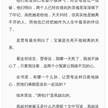
他们知道自己在耍小孩脾气，经贾母这么一说
破，他们明白，两个人已经在彼此的灵魂里深深烙下
了印记。虽然她老怨他，天天纠结，但其实他是她离
不开的人。而他也已经把她作为人生中最亲的伴侣
了。
是贾母最先明白了：宝黛是生死不能相离的关
系。
看这些语言。贾母说，我哪一天死了，我就不操
心了，只要我活着，这两个小冤家让我操不完的心。
在书里，有哪一个儿孙，让贾母这样日夜地操
心，把他们俩都是连在一起说的？
续本里说，“调包计“是凤姐出的。
凤姐对林黛玉是什么态度呢？文中写道，凤姐送