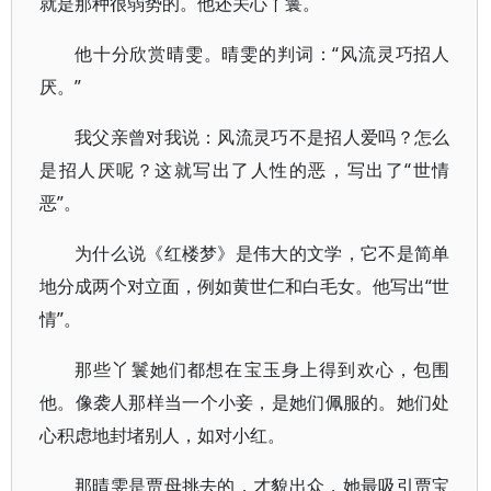
就是那种很弱势的。他还关心丫鬟。
他十分欣赏晴雯。晴雯的判词：“风流灵巧招人
厌。”
我父亲曾对我说：风流灵巧不是招人爱吗？怎么
是招人厌呢？这就写出了人性的恶，写出了“世情
恶”。
为什么说《红楼梦》是伟大的文学，它不是简单
地分成两个对立面，例如黄世仁和白毛女。他写出“世
情”。
那些丫鬟她们都想在宝玉身上得到欢心，包围
他。像袭人那样当一个小妾，是她们佩服的。她们处
心积虑地封堵别人，如对小红。
那晴雯是贾母挑去的，才貌出众，她最吸引贾宝