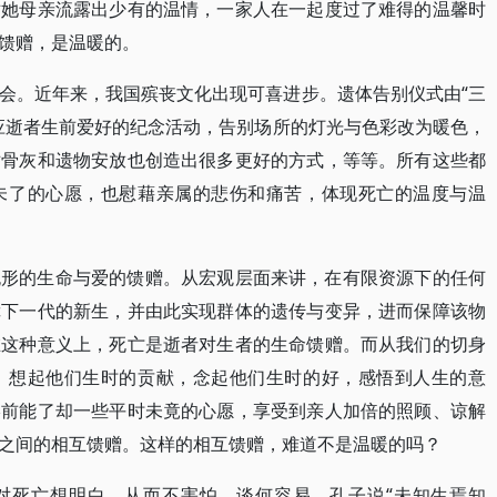
对她母亲流露出少有的温情，一家人在一起度过了难得的温馨时
馈赠，是温暖的。
会。近年来，我国殡丧文化出现可喜进步。遗体告别仪式由“三
应逝者生前爱好的纪念活动，告别场所的灯光与色彩改为暖色，
对骨灰和遗物安放也创造出很多更好的方式，等等。所有这些都
未了的心愿，也慰藉亲属的悲伤和痛苦，体现死亡的温度与温
无形的生命与爱的馈赠。从宏观层面来讲，在有限资源下的任何
障下一代的新生，并由此实现群体的遗传与变异，进而保障该物
在这种意义上，死亡是逝者对生者的生命馈赠。而从我们的切身
，想起他们生时的贡献，念起他们生时的好，感悟到人生的意
终前能了却一些平时未竟的心愿，享受到亲人加倍的照顾、谅解
之间的相互馈赠。这样的相互馈赠，难道不是温暖的吗？
对死亡想明白，从而不害怕，谈何容易。孔子说“未知生焉知