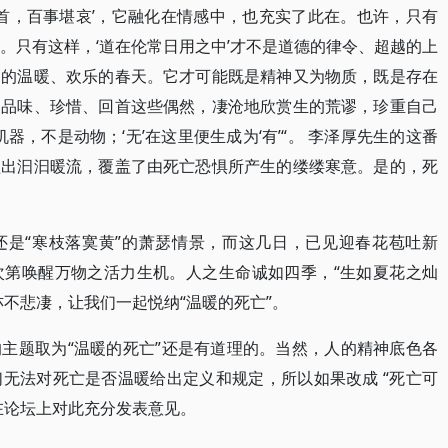
回首，百事堪哀’，它融化在情感中，也充实了此在。也许，只有
‘畏’。只有这样，‘道在伦常日用之中’才不是道德的律令、超越的上
间的温暖、欢乐的春天。它才可能既是精神又为物质，既是存在
。品味、珍惜、回首这些偶然，凄沧地欣赏生的荒谬，珍重自己
器，不是动物；‘无’在这里便生成为‘有’“。 李泽厚先生的这番
溢出汩汩暖流，覆盖了由死亡恐惧所产生的缕缕寒意。是的，死
还是“寒枝落寞黄”的萧瑟情景，而这几日，已见迎春花苞吐新
次第唤醒万物之活力生机。人之生命诚如四季，“生如夏花之灿
不悲凄，让我们一起悦纳“温暖的死亡”。
主题取为“温暖的死亡”还是有道理的。当然，人的精神底色各
无法对死亡是否温暖给出定义和规定，所以如果改成 “死亡可
在论坛上对此充分发表意见。