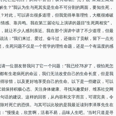
理解生？”我认为生与死其实是生命不可分割的两面，要知生死，
么？对此，可以讲出很多道理，但我觉得单靠理性，大概很难破
情感、靠共鸣。我在第三届论坛上演讲的题目“生死两相安”，
目，就让不少人感到亲近。我在那个演讲中讲了不少道理，但最
说法：“我们来过、爱过、奋斗过，还做出了贡献，留下一点光
想，生死问题不仅是一个哲学的理性命题，还是一个有温度的感
，我请一位朋友替我问了它一个问题：“我已经78岁了，很怕死怎
人都有生老病死的命运，我们无法改变自己的生命长度，但是我
值得珍惜，以及更好地享受自己的生命。以下是一些建议，可以
它就保持积极心态、关注身体健康、寻找兴趣爱好、维系社交网
几句话的建议。这样的回答，从内容和文字而言，可谓完美，令
消除对死亡的恐惧。与其可以比较的是我最近读到李泽厚先生在
：“慢慢走，欣赏啊，活着不易，品味人生吧。‘当时只道是寻