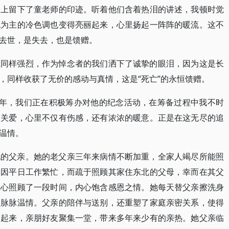
身上留下了童老师的印迹。听着他们含着热泪的讲述，我顿时觉
色为主的冷色调也变得亮丽起来，心里扬起一阵阵的暖流。这不
去世，是失去，也是馈赠。
上同样强烈，作为悼念者的我们洒下了诚挚的眼泪，因为这是长
，同样收获了无价的感动与真情，这是“死亡”的永恒馈赠。
周年，我们正在积极筹办对他的纪念活动，在筹备过程中我不时
的关爱，心里不仅有伤感，还有浓浓的暖意。正是在这无尽的追
温情。
她的父亲。她的老父亲三年来病情不断加重，全家人竭尽所能照
事因平日工作繁忙，而疏于照顾其家住东北的父母，幸而在其父
悉心照顾了一段时间，内心饱含感恩之情。她每天替父亲擦洗身
的脉脉温情。父亲的陪伴与送别，还重塑了家庭亲密关系，使得
近起来，亲朋好友聚集一堂，带来多年来少有的亲热。她父亲临