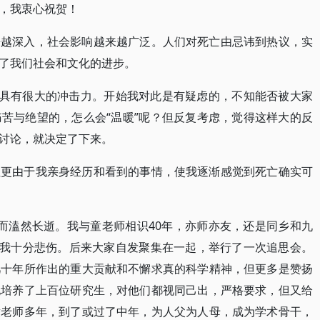
，我衷心祝贺！
来越深入，社会影响越来越广泛。人们对死亡由忌讳到热议，实
了我们社会和文化的进步。
，具有很大的冲击力。开始我对此是有疑虑的，不知能否被大家
苦与绝望的，怎么会“温暖”呢？但反复考虑，觉得这样大的反
讨论，就决定了下来。
但更由于我亲身经历和看到的事情，使我逐渐感觉到死亡确实可
而溘然长逝。我与童老师相识40年，亦师亦友，还是同乡和九
让我十分悲伤。后来大家自发聚集在一起，举行了一次追思会。
几十年所作出的重大贡献和不懈求真的科学精神，但更多是赞扬
他培养了上百位研究生，对他们都视同己出，严格要求，但又给
童老师多年，到了或过了中年，为人父为人母，成为学术骨干，