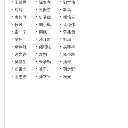
王缉思
陈奉孝
郭世佑
马玲
王振东
狄马
袁伟时
史啸虎
熊培云
秋风
刘小枫
孟令伟
雷一宁
周枫
蒋兆勇
吴伟
沙叶新
刘瑜
葛剑雄
储昭根
吴稼祥
许之远
袁刚
杨小凯
吴励生
朱学勤
潘维
郑秉文
莫于川
羽之野
谢志浩
孙立平
杨光