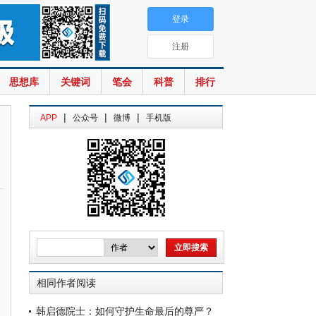
登录
注册
思想库
关键词
笔会
科普
排行
|
|
|
APP
公众号
微博
手机版
相同作者阅读
韩启德院士：如何守护生命最后的尊严？