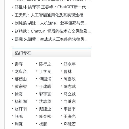
郑世林 姚守宇 王春峰：ChatGPT新一代人工智能技术发展的经济和社会影响
王天恩：人工智能通用化及其实现途径
刘纯懿 胡泳：人机逆转、叙事僵死与无事实时代——生成式革命的影响与危机
赵精武：ChatGPT背后的技术安全风险及其应对路径
郑曦 朱溯蓉：生成式人工智能的法律风险与规制
热门专栏
秦晖
陈行之
郑永年
龙应台
丁学良
曹林
鄢烈山
傅国涌
陈嘉映
黄宗智
于建嵘
陈志武
徐贲
郭宇宽
马立诚
杨祖陶
沈志华
向继东
赵汀阳
戴建业
李昌平
张鸣
杨奎松
王海光
周濂
杨鹏
邓晓芒