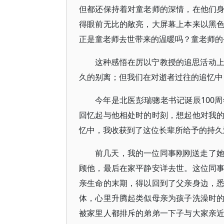
但都还保持着对童老师的深情，在他们
得眼前无比的敞亮，大屏幕上本来以黑
正是童老师去世带来的温暖吗？童老师的
这种感悟在厉以宁教授的追思活动
久的别离；但我们在对逝者过往的追忆中
今年是北医彭瑞骢老书记诞辰100
回忆起与他相处时的时刻，想起他对我
忆中，我收获到了这位长辈所给予的持久
前几天，我的一位同事刚刚送走了
顾他，最后在家平静安详去世。这位同
亲生命的末期，得以回到了父亲身边，
体，心里升腾起类似母亲为孩子洗澡时
被家里人都排斥的弟弟一下子与大家亲