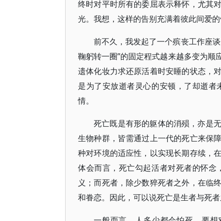
终时对平时所有的委屈表示释怀，尤其
光。我想，这样的告别充满着彼此间爱的
前不久，我发起了一个殡丧工作座谈
鞠躬转一圈”的固定程式越来越多变为顺
遗体化妆力求还原活着时安睡的状态，
是为了安放逝者灵心的安顿，了却逝者
情。
死亡既是有形的躯体的消殒，亦是
生物种群，皆需通过上一代的死亡来保
种对环境的适应性，以实现长期存续，
体会而言，死亡勾起活者对死者的怀念
义；而死者，除少数猝死者之外，在临
和眷恋。因此，可以说死亡是生者与死者
一般而言，人多少都会怕死。要想