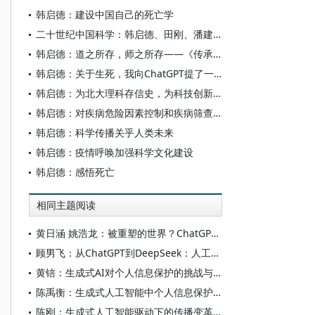
韩启德：建设中国自己的死亡学
二十世纪中国科学：韩启德、田刚、潘建伟、饶毅的争论
韩启德：道之所存，师之所存——《传承：我们的北大学缘》序
韩启德：关于生死，我向ChatGPT提了一个问题
韩启德：为北大理科存信史，为科技创新探规律
韩启德：对疾病危险因素控制和疾病筛查的思考
韩启德：科学传播关乎人类未来
韩启德：疫情呼唤加强科学文化建设
韩启德：感悟死亡
相同主题阅读
黄日涵 姚浩龙：被重塑的世界？ChatGPT崛起下人工智能与国家安全新特征
顾男飞：从ChatGPT到DeepSeek：人工智能技术突破及其风险梳理
黄锫：生成式AI对个人信息保护的挑战与风险规制
陈禹衡：生成式人工智能中个人信息保护的全流程合规体系构建
陈刚：生成式人工智能驱动下的传播变革与发展研究：以ChatGPT为例