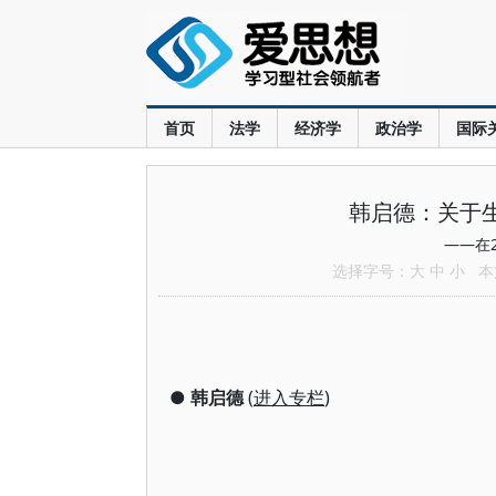
首页
法学
经济学
政治学
国际
韩启德：关于生
——在
选择字号：
大
中
小
本文
●
韩启德
(
进入专栏
)