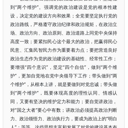
到“两个维护”。强调党的政治建设是党的根本性建
设，决定党的建设方向和效果；全党要坚定执行党的
政治路线，严格遵守政治纪律和政治规矩，在政治立
场、政治方向、政治原则、政治道路上同党中央保持
高度一致；要紧扣民心这个最大的政治，把赢得民心
民意、汇集民智民力作为重要着力点；要把营造良好
政治生态作为党的政治建设的基础性、经常性工作；
要增强“四个意识”，坚定“四个自信”，做到“两个维
护”，更加自觉地在党中央领导下工作；带头做到“两
个维护”，从根本上讲，就是要做到对党忠诚；带头做
到“两个维护”，既要体现高度的理性认同、情感认
同，又要有坚决的维护定力和能力；要自觉讲政治，
对“国之大者”要心中有数；讲政治必须提高政治判断
力、政治领悟力、政治执行力，要成为政治上的“明白
人”；等等。这些思想丰富和发展了对党的建设基本布