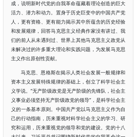
成，说明新时代党的自我革命蕴藏着理论创造的巨大
活力、潜力和动力。置身于历史巨变中的中国共产党
人，更有资格、更有能力揭示其中所蕴含的历史经验
和发展规律，回答马克思主义经典作家没有讲过、我
们的前人从未遇到过、世界上其他马克思主义政党从
未解决过的许多重大理论和实践问题，为发展马克思
主义作出原创性贡献。
马克思、恩格斯在揭示人类社会发展一般规律和
资本主义发展特殊规律的基础上，创立了科学社会主
义学说。“无产阶级政党是无产阶级的先锋队，社会主
义事业必须坚持无产阶级政党的领导”，是科学社会主
义的一条基本原则。中国共产党以马克思主义作为自
己的行动指南，历来重视对科学社会主义的学习、研
究和运用，历来重视党的领导和党的建设。党的十八
大以来，习近平总书记围绕新时代党的自我革命这一