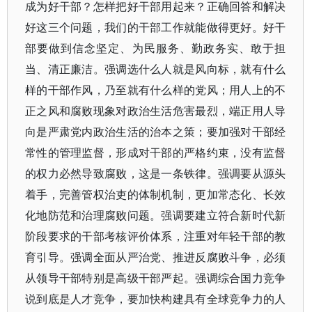
成为好干部？怎样把好干部用起来？正确回答和解决
好这三个问题，我们的干部工作就能做得更好。好干
部要做到信念坚定、为民服务、勤政务实、敢于担
当、清正廉洁。强调选什么人就是风向标，就有什么
样的干部作风，乃至就有什么样的党风；用人上的不
正之风和腐败现象对政治生活危害最烈，端正用人导
向是严肃党内政治生活的治本之策；要加强对干部经
常性的管理监督，形成对干部的严格约束，没有监督
的权力必然导致腐败，这是一条铁律。强调要从源头
着手，完善管权治吏的体制机制，更加常态化、长效
化地防范和治理腐败问题。强调要建立符合新时代新
阶段要求的干部考核评价体系，注重对年轻干部的教
育引导。强调全面从严治党、推进反腐败斗争，必须
从领导干部特别是高级干部严起。强调综合国力竞争
说到底是人才竞争，要加快构建具有全球竞争力的人