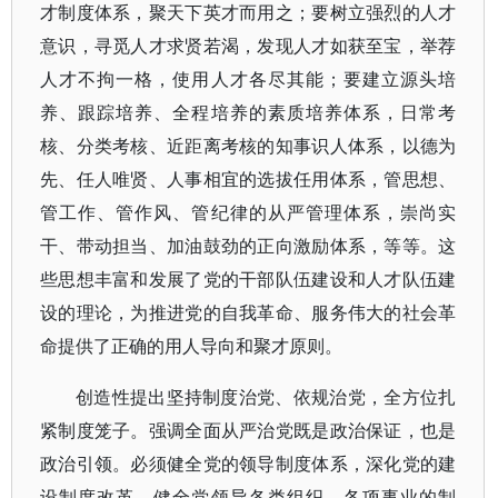
才制度体系，聚天下英才而用之；要树立强烈的人才
意识，寻觅人才求贤若渴，发现人才如获至宝，举荐
人才不拘一格，使用人才各尽其能；要建立源头培
养、跟踪培养、全程培养的素质培养体系，日常考
核、分类考核、近距离考核的知事识人体系，以德为
先、任人唯贤、人事相宜的选拔任用体系，管思想、
管工作、管作风、管纪律的从严管理体系，崇尚实
干、带动担当、加油鼓劲的正向激励体系，等等。这
些思想丰富和发展了党的干部队伍建设和人才队伍建
设的理论，为推进党的自我革命、服务伟大的社会革
命提供了正确的用人导向和聚才原则。
创造性提出坚持制度治党、依规治党，全方位扎
紧制度笼子。强调全面从严治党既是政治保证，也是
政治引领。必须健全党的领导制度体系，深化党的建
设制度改革，健全党领导各类组织、各项事业的制