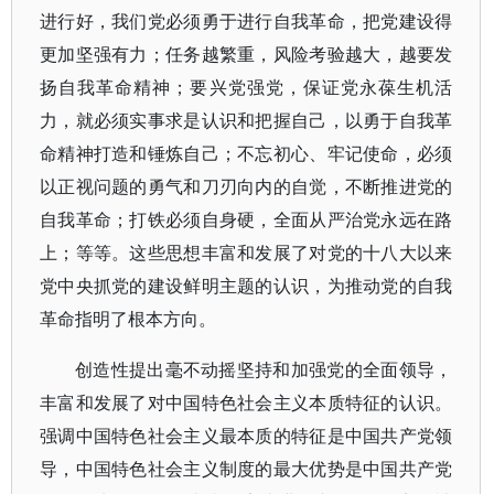
进行好，我们党必须勇于进行自我革命，把党建设得
更加坚强有力；任务越繁重，风险考验越大，越要发
扬自我革命精神；要兴党强党，保证党永葆生机活
力，就必须实事求是认识和把握自己，以勇于自我革
命精神打造和锤炼自己；不忘初心、牢记使命，必须
以正视问题的勇气和刀刃向内的自觉，不断推进党的
自我革命；打铁必须自身硬，全面从严治党永远在路
上；等等。这些思想丰富和发展了对党的十八大以来
党中央抓党的建设鲜明主题的认识，为推动党的自我
革命指明了根本方向。
创造性提出毫不动摇坚持和加强党的全面领导，
丰富和发展了对中国特色社会主义本质特征的认识。
强调中国特色社会主义最本质的特征是中国共产党领
导，中国特色社会主义制度的最大优势是中国共产党