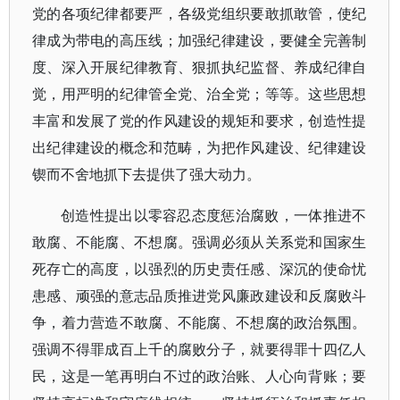
党的各项纪律都要严，各级党组织要敢抓敢管，使纪
律成为带电的高压线；加强纪律建设，要健全完善制
度、深入开展纪律教育、狠抓执纪监督、养成纪律自
觉，用严明的纪律管全党、治全党；等等。这些思想
丰富和发展了党的作风建设的规矩和要求，创造性提
出纪律建设的概念和范畴，为把作风建设、纪律建设
锲而不舍地抓下去提供了强大动力。
创造性提出以零容忍态度惩治腐败，一体推进不
敢腐、不能腐、不想腐。强调必须从关系党和国家生
死存亡的高度，以强烈的历史责任感、深沉的使命忧
患感、顽强的意志品质推进党风廉政建设和反腐败斗
争，着力营造不敢腐、不能腐、不想腐的政治氛围。
强调不得罪成百上千的腐败分子，就要得罪十四亿人
民，这是一笔再明白不过的政治账、人心向背账；要