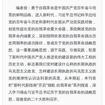
编者按：勇于自我革命是中国共产党百年奋斗培
育的鲜明品格。进入新时代，习近平总书记科学总结
党的百年奋斗历史和新时代全面从严治党实践经验，
创造性提出党的自我革命重大命题，系统阐述党的自
我革命内涵要义，深刻指明依靠党的自我革命跳出历
史周期率的成功路径，形成关于党的自我革命战略思
想。这一重要战略思想，源于实践、引领实践，彰显
了新时代中国共产党人推进党的建设新的伟大工程的
历史主动，标志着我们党对建设什么样的长期执政的
马克思主义政党、怎样建设长期执政的马克思主义政
党的规律性认识达到新的高度。从本期起，本刊首
栏“新时代新指南”开启“领航 自我革命”系列报道，深
入学习领会习近平总书记关于党的自我革命的战略思
想，迎接党的二十大胜利召开。