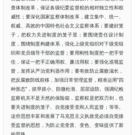
查体制改革，保证各级纪委监督权的相对独立性和权
威性；要深化国家监察体制改革，建立集中、统一、
权威、高效的中国特色社会主义监察体系；要建好笼
子，把权力关进制度的笼子里；要围绕责任设计制
度，围绕制度构建体系，强化上级党组织对下级党组
织和党员领导干部的监督；要用刚性制度把一把手管
住，保证一把手正确用权、廉洁用权；要强化巡视监
督，发挥从严治党利器作用；要有效防止腐败滋长，
把反腐败防线前移，加强日常管理监督，精准运用“四
种形态”，抓早抓小、防微杜渐、层层设防。强调纪检
监察机关不是天然的保险箱，监察权是把双刃剑，也
要关进制度的笼子、自觉接受党和人民监督；等等。
这些思想丰富和发展了马克思主义执政党必须自觉接
受监督的思想，为防止党变质、变色、变味提供了新
的思路。