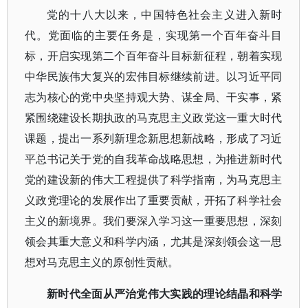
党的十八大以来，中国特色社会主义进入新时
代。党面临的主要任务是，实现第一个百年奋斗目
标，开启实现第二个百年奋斗目标新征程，朝着实现
中华民族伟大复兴的宏伟目标继续前进。以习近平同
志为核心的党中央坚持观大势、谋全局、干实事，紧
紧围绕建设长期执政的马克思主义政党这一重大时代
课题，提出一系列新理念新思想新战略，形成了习近
平总书记关于党的自我革命战略思想，为推进新时代
党的建设新的伟大工程提供了科学指南，为马克思主
义政党理论的发展作出了重要贡献，开拓了科学社会
主义的新境界。我们要深入学习这一重要思想，深刻
领会其重大意义和科学内涵，尤其是深刻领会这一思
想对马克思主义的原创性贡献。
新时代全面从严治党伟大实践的理论结晶和科学