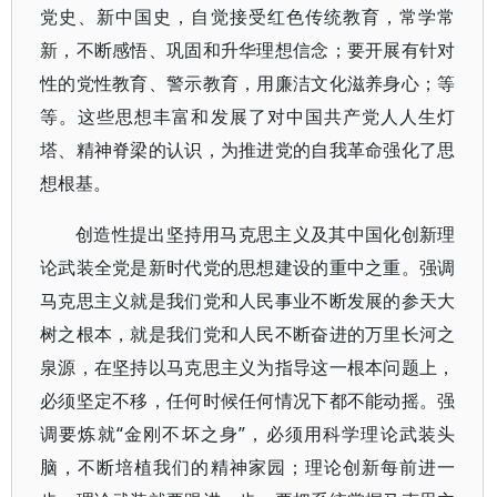
党史、新中国史，自觉接受红色传统教育，常学常
新，不断感悟、巩固和升华理想信念；要开展有针对
性的党性教育、警示教育，用廉洁文化滋养身心；等
等。这些思想丰富和发展了对中国共产党人人生灯
塔、精神脊梁的认识，为推进党的自我革命强化了思
想根基。
创造性提出坚持用马克思主义及其中国化创新理
论武装全党是新时代党的思想建设的重中之重。强调
马克思主义就是我们党和人民事业不断发展的参天大
树之根本，就是我们党和人民不断奋进的万里长河之
泉源，在坚持以马克思主义为指导这一根本问题上，
必须坚定不移，任何时候任何情况下都不能动摇。强
调要炼就“金刚不坏之身”，必须用科学理论武装头
脑，不断培植我们的精神家园；理论创新每前进一