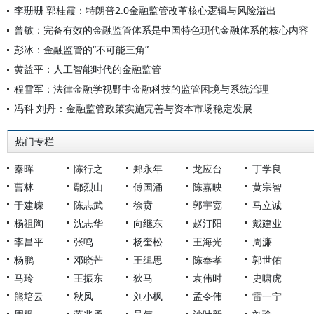
李珊珊 郭桂霞：特朗普2.0金融监管改革核心逻辑与风险溢出
曾敏：完备有效的金融监管体系是中国特色现代金融体系的核心内容
彭冰：金融监管的“不可能三角”
黄益平：人工智能时代的金融监管
程雪军：法律金融学视野中金融科技的监管困境与系统治理
冯科 刘丹：金融监管政策实施完善与资本市场稳定发展
热门专栏
秦晖
陈行之
郑永年
龙应台
丁学良
曹林
鄢烈山
傅国涌
陈嘉映
黄宗智
于建嵘
陈志武
徐贲
郭宇宽
马立诚
杨祖陶
沈志华
向继东
赵汀阳
戴建业
李昌平
张鸣
杨奎松
王海光
周濂
杨鹏
邓晓芒
王缉思
陈奉孝
郭世佑
马玲
王振东
狄马
袁伟时
史啸虎
熊培云
秋风
刘小枫
孟令伟
雷一宁